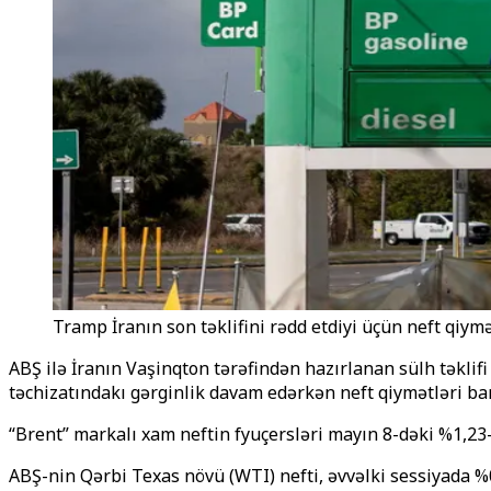
Tramp İranın son təklifini rədd etdiyi üçün neft qiymət
ABŞ ilə İranın Vaşinqton tərəfindən hazırlanan sülh təkli
təchizatındakı gərginlik davam edərkən neft qiymətləri bar
“Brent” markalı xam neftin fyuçersləri mayın 8-dəki %1,23-
ABŞ-nin Qərbi Texas növü (WTI) nefti, əvvəlki sessiyada %0