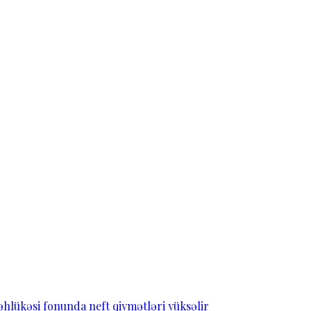
əhlükəsi fonunda neft qiymətləri yüksəlir