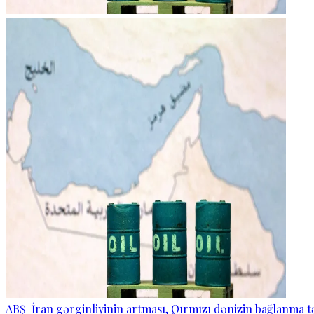
ABŞ-İran gərginliyinin artması, Qırmızı dənizin bağlanma t