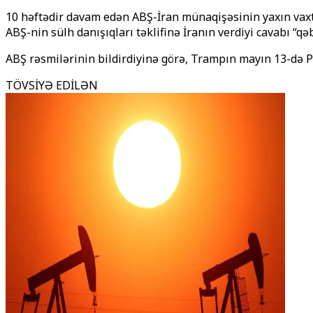
10 həftədir davam edən ABŞ-İran münaqişəsinin yaxın vaxt
ABŞ-nin sülh danışıqları təklifinə İranın verdiyi cavabı “q
ABŞ rəsmilərinin bildirdiyinə görə, Trampın mayın 13-də Pe
TÖVSİYƏ EDİLƏN