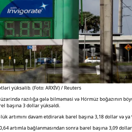
ləri yüksəlib. (Foto: ARXİV) / Reuters
fi üzərində razılığa gələ bilməməsi və Hörmüz boğazının bö
el başına 3 dollar yüksəldi.
lük artımını davam etdirərək barel başına 3,18 dollar və ya 
,64 artımla bağlanmasından sonra barel başına 3,09 dollar v