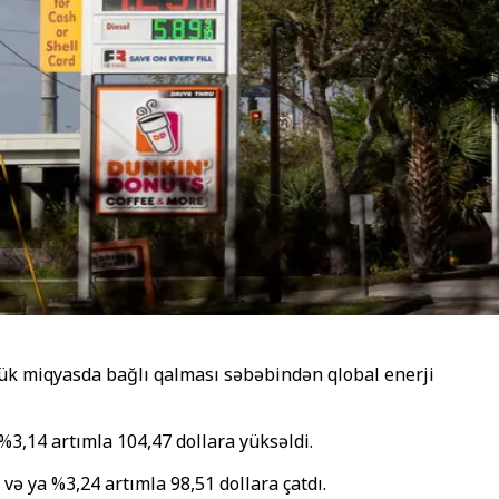
yük miqyasda bağlı qalması səbəbindən qlobal enerji
%3,14 artımla 104,47 dollara yüksəldi.
ə ya %3,24 artımla 98,51 dollara çatdı.