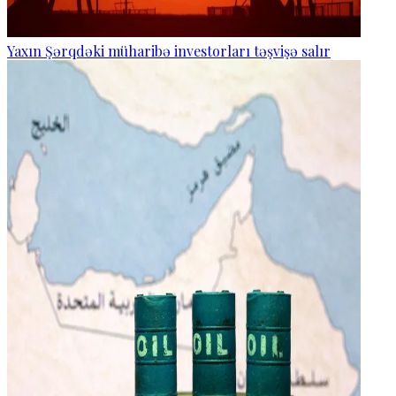
Yaxın Şərqdəki müharibə investorları təşvişə salır