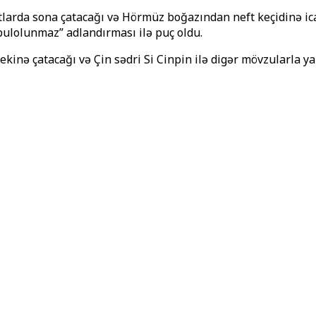
larda sona çatacağı və Hörmüz boğazından neft keçidinə ic
əbulolunmaz” adlandırması ilə puç oldu.
kinə çatacağı və Çin sədri Si Cinpin ilə digər mövzularla ya