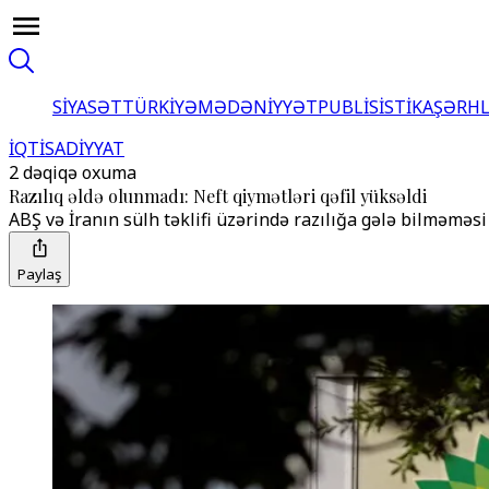
SİYASƏT
TÜRKİYƏ
MƏDƏNİYYƏT
PUBLİSİSTİKA
ŞƏRH
İQTİSADİYYAT
2 dəqiqə oxuma
Razılıq əldə olunmadı: Neft qiymətləri qəfil yüksəldi
ABŞ və İranın sülh təklifi üzərində razılığa gələ bilməməsi
Paylaş