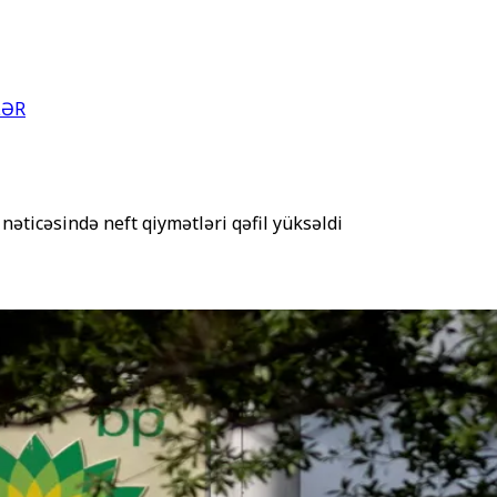
LƏR
 nəticəsində neft qiymətləri qəfil yüksəldi