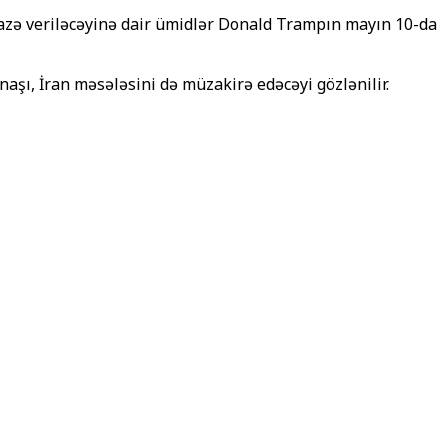
azə veriləcəyinə dair ümidlər Donald Trampın mayın 10-da
naşı, İran məsələsini də müzakirə edəcəyi gözlənilir.