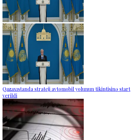
Qazaxıstanda strateji avtomobil yolunun tikintisinə start
verildi