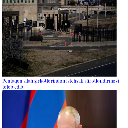
Pentaqon silah şirkətlərindən istehsalı sürətləndirməyi
tələb edib