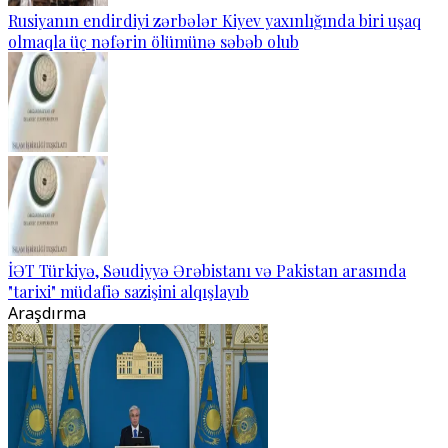
Rusiyanın endirdiyi zərbələr Kiyev yaxınlığında biri uşaq
olmaqla üç nəfərin ölümünə səbəb olub
İƏT Türkiyə, Səudiyyə Ərəbistanı və Pakistan arasında
"tarixi" müdafiə sazişini alqışlayıb
Araşdırma