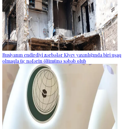
Rusiyanın endirdiyi zərbələr Kiyev yaxınlığında biri uşaq
olmaqla üç nəfərin ölümünə səbəb olub