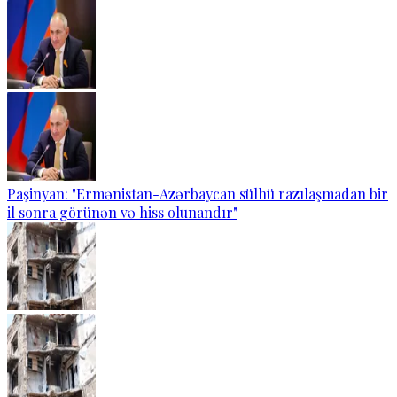
Paşinyan: "Ermənistan-Azərbaycan sülhü razılaşmadan bir
il sonra görünən və hiss olunandır"