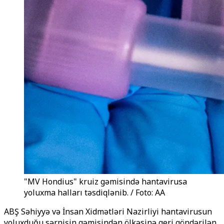
"MV Hondius" kruiz gəmisində hantavirusa
yoluxma halları təsdiqlənib. / Foto: AA
ABŞ Səhiyyə və İnsan Xidmətləri Nazirliyi hantavirusun
yoluxduğu sərnişin gəmisindən ölkəsinə geri göndərilən