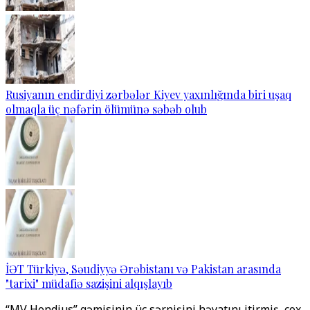
Rusiyanın endirdiyi zərbələr Kiyev yaxınlığında biri uşaq
olmaqla üç nəfərin ölümünə səbəb olub
İƏT Türkiyə, Səudiyyə Ərəbistanı və Pakistan arasında
"tarixi" müdafiə sazişini alqışlayıb
“MV Hondius” gəmisinin üç sərnişini həyatını itirmiş, çox