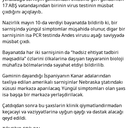
17 ABŞ vətəndaşından birinin virus testinin müsbət
çıxdığını açıqlayıb..
Nazirlik mayın 10-da verdiyi bəyanatda bildirib ki, bir
sərnişində yüngül simptomlar müşahidə olunur, digər bir
sərnişinin isə PCR testində Andes virusu aşağı səviyyədə
müsbət çıxdı.
Bəyanatda hər iki sərnişinin də “hədsiz ehtiyat tədbiri
məqsədilə” özlərini ölkələrinə daşıyan təyyarənin bioloji
mühafizə bölmələrində səyahət etdiyi bildirilib.
Gəminin dayandığı İspaniyanın Kanar adalarından
təxliyə edilən amerikalı sərnişinlər Nebraska ştatındakı
xüsusi mərkəzə aparılacaq. Yüngül simptomları olan şəxs
isə başqa bir mərkəzə yerləşdiriləcək.
Çatdıqdan sonra bu şəxslərin klinik qiymətləndirmədən
keçəcəyi və vəziyyətlərinə uyğun qayğı və dəstək alacağı
qeyd edildi.