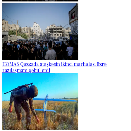
HƏMAS Qəzzada atəşkəsin ikinci mərhələsi üzrə
razılaşmanı qəbul etdi