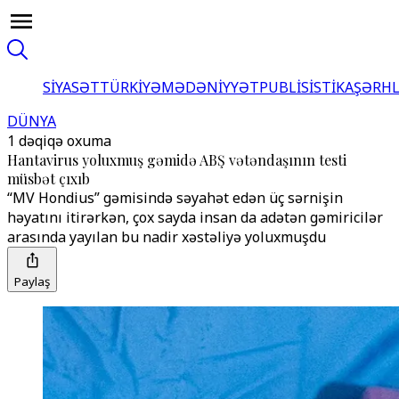
SİYASƏT
TÜRKİYƏ
MƏDƏNİYYƏT
PUBLİSİSTİKA
ŞƏRH
DÜNYA
1 dəqiqə oxuma
Hantavirus yoluxmuş gəmidə ABŞ vətəndaşının testi
müsbət çıxıb
“MV Hondius” gəmisində səyahət edən üç sərnişin
həyatını itirərkən, çox sayda insan da adətən gəmiricilər
arasında yayılan bu nadir xəstəliyə yoluxmuşdu
Paylaş