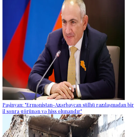
Paşinyan: "Ermənistan-Azərbaycan sülhü razılaşmadan bir
il sonra görünən və hiss olunandır"