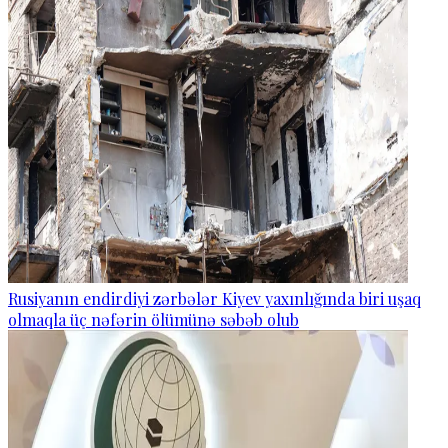
Rusiyanın endirdiyi zərbələr Kiyev yaxınlığında biri uşaq
olmaqla üç nəfərin ölümünə səbəb olub