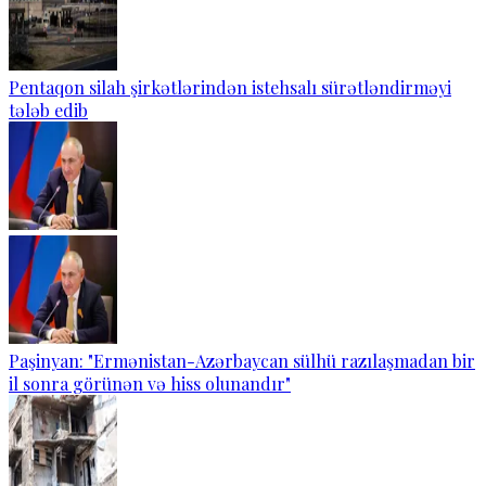
Pentaqon silah şirkətlərindən istehsalı sürətləndirməyi
tələb edib
Paşinyan: "Ermənistan-Azərbaycan sülhü razılaşmadan bir
il sonra görünən və hiss olunandır"