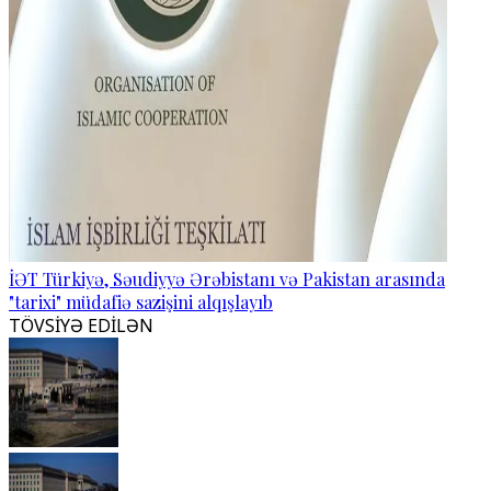
İƏT Türkiyə, Səudiyyə Ərəbistanı və Pakistan arasında
"tarixi" müdafiə sazişini alqışlayıb
TÖVSİYƏ EDİLƏN