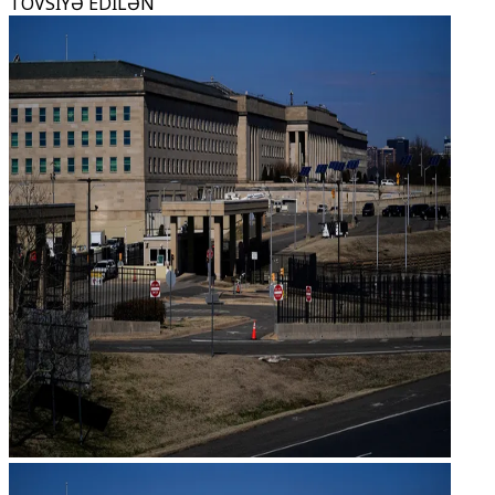
TÖVSİYƏ EDİLƏN