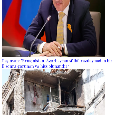
Paşinyan: "Ermənistan-Azərbaycan sülhü razılaşmadan bir
il sonra görünən və hiss olunandır"