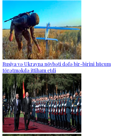
Rusiya və Ukrayna növbəti dəfə bir-birini hücum
törətməkdə ittiham etdi