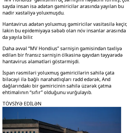
sayda insan isə adətən gəmiricilər arasında yayılan bu
nadir xəstəliyə yoluxmuşdu.
Hantavirus adətən yoluxmuş gəmiricilər vasitəsilə keçir,
lakin bu epidemiyaya səbəb olan növ insanlar arasında
da yayıla bilir.
Daha əvvəl “MV Hondius” sərnişin gəmisindən təxliyə
edilən bir fransız sərnişin ölkəsinə qayıdan təyyarədə
hantavirus əlamətləri göstərmişdi.
İspan rəsmiləri yoluxmuş gəmiricilərin sahilə çata
biləcəyi ilə bağlı narahatlıqları rədd edərək, And
dağlarındakı bir gəmiricinin sahilə üzərək çatma
ehtimalının “sıfır” olduğunu vurğulayıb.
TÖVSİYƏ EDİLƏN