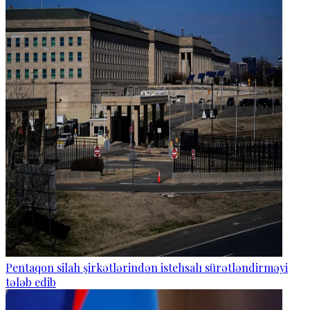
Pentaqon silah şirkətlərindən istehsalı sürətləndirməyi
tələb edib