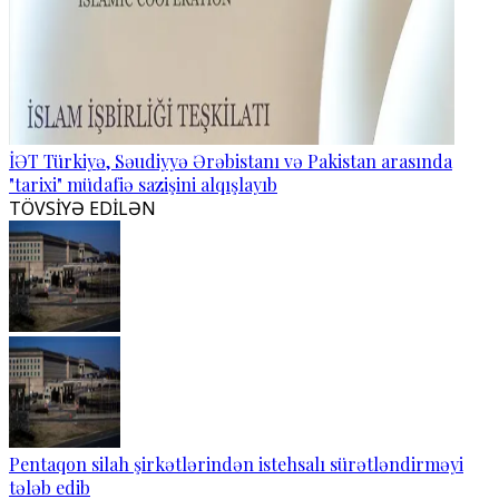
İƏT Türkiyə, Səudiyyə Ərəbistanı və Pakistan arasında
"tarixi" müdafiə sazişini alqışlayıb
TÖVSİYƏ EDİLƏN
Pentaqon silah şirkətlərindən istehsalı sürətləndirməyi
tələb edib