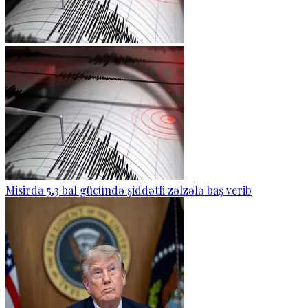
Misirdə 5,3 bal gücündə şiddətli zəlzələ baş verib