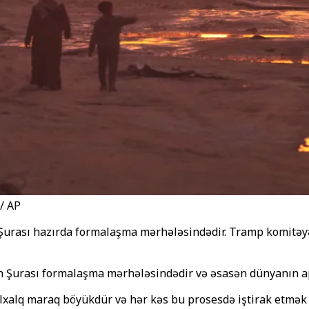
/ AP
Şurası hazırda formalaşma mərhələsindədir. Tramp komitəyə “
lh Şurası formalaşma mərhələsindədir və əsasən dünyanın apa
xalq maraq böyükdür və hər kəs bu prosesdə iştirak etmək i