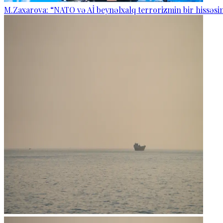
M.Zaxarova: “NATO və Aİ beynəlxalq terrorizmin bir hissəsin