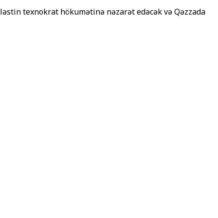
Fələstin texnokrat hökumətinə nəzarət edəcək və Qəzzada