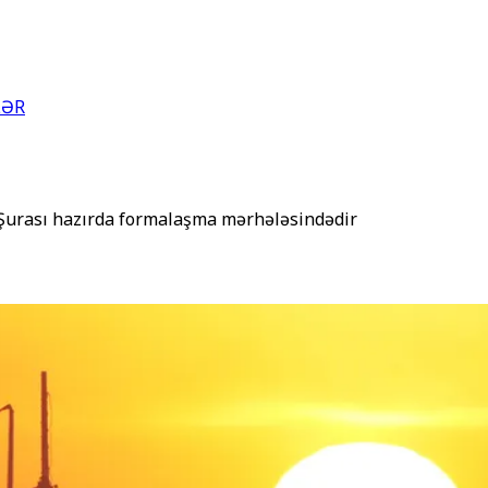
LƏR
 Şurası hazırda formalaşma mərhələsindədir