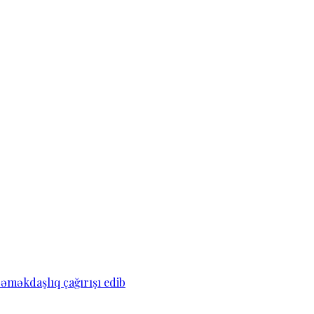
əməkdaşlıq çağırışı edib