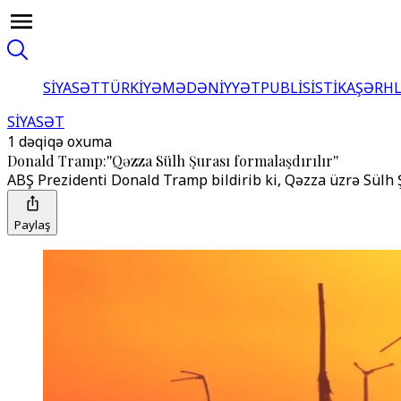
SİYASƏT
TÜRKİYƏ
MƏDƏNİYYƏT
PUBLİSİSTİKA
ŞƏRH
SİYASƏT
1 dəqiqə oxuma
Donald Tramp:''Qəzza Sülh Şurası formalaşdırılır''
ABŞ Prezidenti Donald Tramp bildirib ki, Qəzza üzrə Sülh
Paylaş