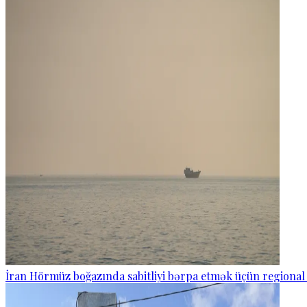
İran Hörmüz boğazında sabitliyi bərpa etmək üçün regional 