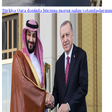
Türkiyə Qara dənizdə hücuma məruz qalan vətəndaşlarının və