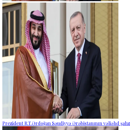
Prezident R.T.Ərdoğan Səudiyyə Ərəbistanının vəliəhd şahza