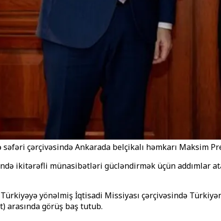
 səfəri çərçivəsində Ankarada belçikalı həmkarı Maksim Pre
ində ikitərəfli münasibətləri gücləndirmək üçün addımlar at
rkiyəyə yönəlmiş İqtisadi Missiyası çərçivəsində Türkiyənin
t) arasında görüş baş tutub.