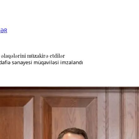
LƏR
 əlaqələrini müzakirə etdilər
afiə sənayesi müqaviləsi imzalandı