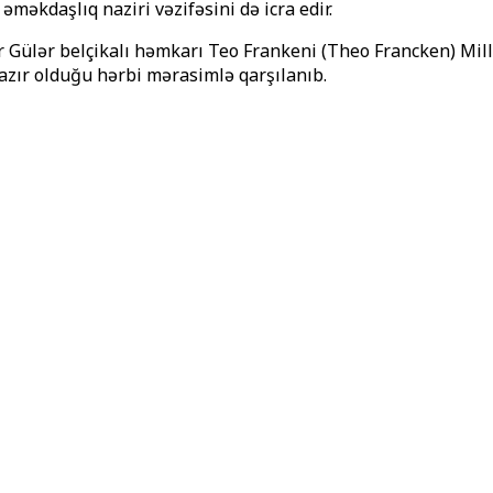
məkdaşlıq naziri vəzifəsini də icra edir.
r Gülər belçikalı həmkarı Teo Frankeni (Theo Francken) Mill
hazır olduğu hərbi mərasimlə qarşılanıb.