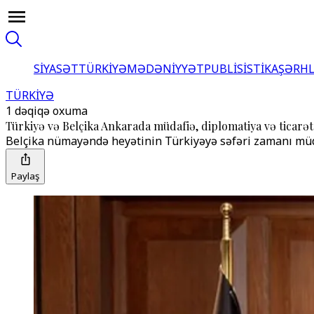
SİYASƏT
TÜRKİYƏ
MƏDƏNİYYƏT
PUBLİSİSTİKA
ŞƏRH
TÜRKİYƏ
1 dəqiqə oxuma
Türkiyə və Belçika Ankarada müdafiə, diplomatiya və ticarət
Belçika nümayəndə heyətinin Türkiyəyə səfəri zamanı müd
Paylaş