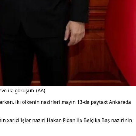
vo ilə görüşüb. (AA)
arkən, iki ölkənin nazirləri mayın 13-də paytaxt Ankarada
 xarici işlər naziri Hakan Fidan ilə Belçika Baş nazirinin