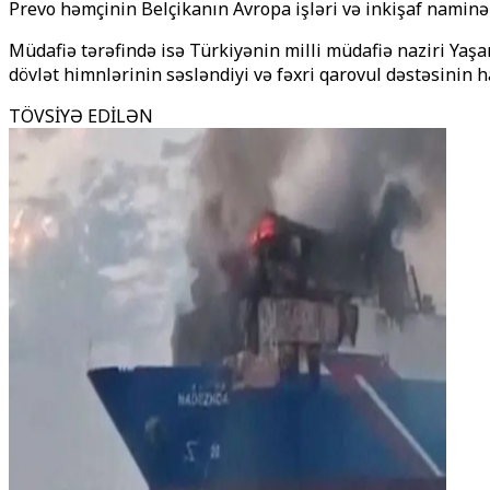
Prevo həmçinin Belçikanın Avropa işləri və inkişaf naminə ə
Müdafiə tərəfində isə Türkiyənin milli müdafiə naziri Yaşa
dövlət himnlərinin səsləndiyi və fəxri qarovul dəstəsinin 
TÖVSİYƏ EDİLƏN