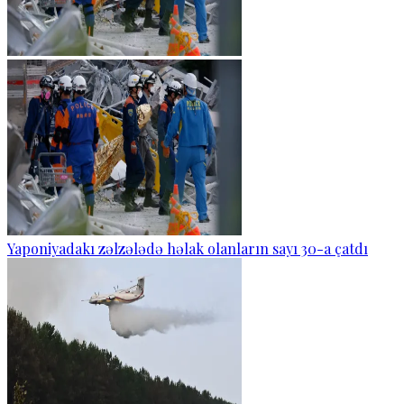
Yaponiyadakı zəlzələdə həlak olanların sayı 30-a çatdı