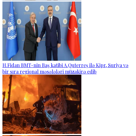
H.Fidan BMT-nin Baş katibi A.Quterreş ilə Kipr, Suriya və
bir sıra regional məsələləri müzakirə edib