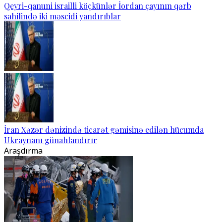
Qeyri-qanuni israilli köçkünlər İordan çayının qərb
sahilində iki məscidi yandırıblar
İran Xəzər dənizində ticarət gəmisinə edilən hücumda
Ukraynanı günahlandırır
Araşdırma