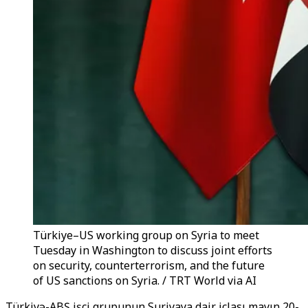
Türkiye–US working group on Syria to meet
Tuesday in Washington to discuss joint efforts
on security, counterterrorism, and the future
of US sanctions on Syria. / TRT World via AI
Türkiyə-ABŞ işçi qrupunun Suriyaya dair iclası mayın 20-