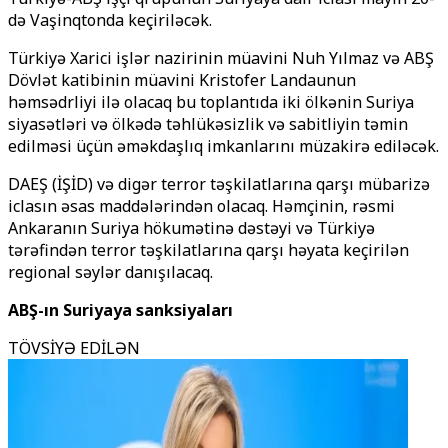
də Vaşinqtonda keçiriləcək.
Türkiyə Xarici işlər nazirinin müavini Nuh Yılmaz və ABŞ
Dövlət katibinin müavini Kristofer Landaunun
həmsədrliyi ilə olacaq bu toplantıda iki ölkənin Suriya
siyasətləri və ölkədə təhlükəsizlik və sabitliyin təmin
edilməsi üçün əməkdaşlıq imkanlarını müzakirə ediləcək.
DAEŞ (İŞİD) və digər terror təşkilatlarına qarşı mübarizə
iclasın əsas maddələrindən olacaq. Həmçinin, rəsmi
Ankaranın Suriya hökumətinə dəstəyi və Türkiyə
tərəfindən terror təşkilatlarına qarşı həyata keçirilən
regional səylər danışılacaq.
ABŞ-ın Suriyaya sanksiyaları
TÖVSİYƏ EDİLƏN