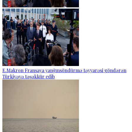
E.Makron Fransaya yanğınsöndürmə təyyarəsi göndərən
Türkiyəyə təşəkkür edib