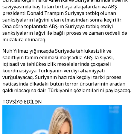
Bu iclas keçən həftə Amerika və Suriya arasında liderlik
səviyyəsində baş tutan birbaşa əlaqələrdən və ABŞ
prezidenti Donald Trampın Suriyaya tətbiq olunan
sanksiyaların ləğvini elan etməsindən sonra keçirilir.
Ona görə toplantıda ABŞ-ın Suriyaya tətbiq etdiyi
sanksiyaların ləğvi ilə bağlı proses və zaman cədvəli də
müzakirə olunacaq.
Nuh Yılmaz yığıncaqda Suriyada təhlükəsizlik və
sabitliyin təmin edilməsi məqsədilə ABŞ-la siyasi,
iqtisadi və təhlükəsizlik məsələlərində çoxşaxəli
koordinasiyaya Türkiyənin verdiyi əhəmiyyəti
vurğulayacaq, Suriyanın hazırda keçdiyi tarixi proses
nəticəsində ölkədəki bütün terror ünsürlərinin aradan
qaldırılacağına dair Türkiyənin gözləntilərini paylaşacaq.
TÖVSİYƏ EDİLƏN