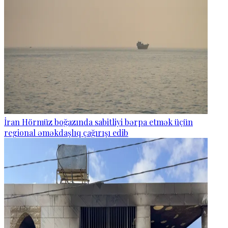
İran Hörmüz boğazında sabitliyi bərpa etmək üçün
regional əməkdaşlıq çağırışı edib