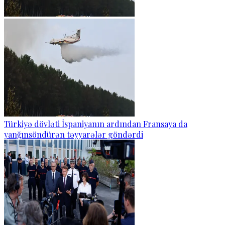
Türkiyə dövləti İspaniyanın ardından Fransaya da
yanğınsöndürən təyyarələr göndərdi