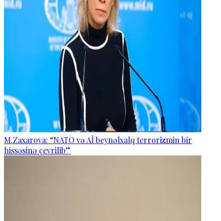
M.Zaxarova: “NATO və Aİ beynəlxalq terrorizmin bir
hissəsinə çevrilib”