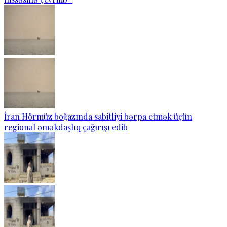
İran Hörmüz boğazında sabitliyi bərpa etmək üçün
regional əməkdaşlıq çağırışı edib