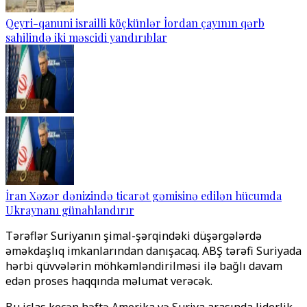
Qeyri-qanuni israilli köçkünlər İordan çayının qərb
sahilində iki məscidi yandırıblar
İran Xəzər dənizində ticarət gəmisinə edilən hücumda
Ukraynanı günahlandırır
Tərəflər Suriyanın şimal-şərqindəki düşərgələrdə
əməkdaşlıq imkanlarından danışacaq. ABŞ tərəfi Suriyada
hərbi qüvvələrin möhkəmləndirilməsi ilə bağlı davam
edən proses haqqında məlumat verəcək.