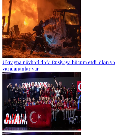
Ukrayna növbəti dəfə Rusiyaya hücum etdi: ölən və
yaralananlar var