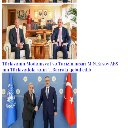
Türkiyənin Mədəniyyət və Turizm naziri M.N.Ersoy ABŞ-
nin Türkiyədəki səfiri T.Barrakı qəbul edib