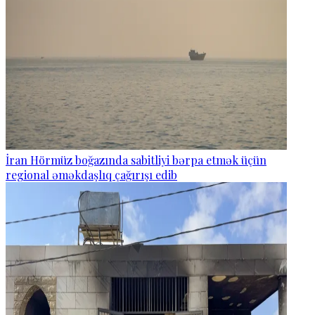
İran Hörmüz boğazında sabitliyi bərpa etmək üçün
regional əməkdaşlıq çağırışı edib