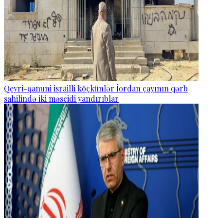
Qeyri-qanuni israilli köçkünlər İordan çayının qərb
sahilində iki məscidi yandırıblar