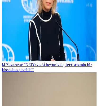
M.Zaxarova: “NATO və Aİ beynəlxalq terrorizmin bir
hissəsinə çevrilib”