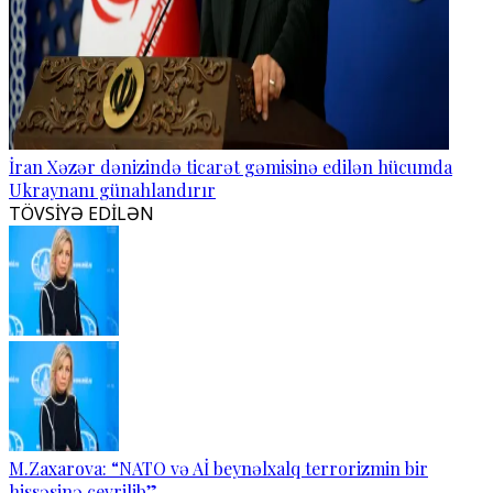
İran Xəzər dənizində ticarət gəmisinə edilən hücumda
Ukraynanı günahlandırır
TÖVSİYƏ EDİLƏN
M.Zaxarova: “NATO və Aİ beynəlxalq terrorizmin bir
hissəsinə çevrilib”