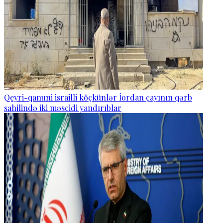
Qeyri-qanuni israilli köçkünlər İordan çayının qərb
sahilində iki məscidi yandırıblar