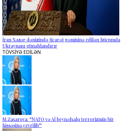
İran Xəzər dənizində ticarət gəmisinə edilən hücumda
Ukraynanı günahlandırır
TÖVSİYƏ EDİLƏN
M.Zaxarova: “NATO və Aİ beynəlxalq terrorizmin bir
hissəsinə çevrilib”