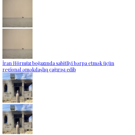
İran Hörmüz boğazında sabitliyi bərpa etmək üçün
regional əməkdaşlıq çağırışı edib