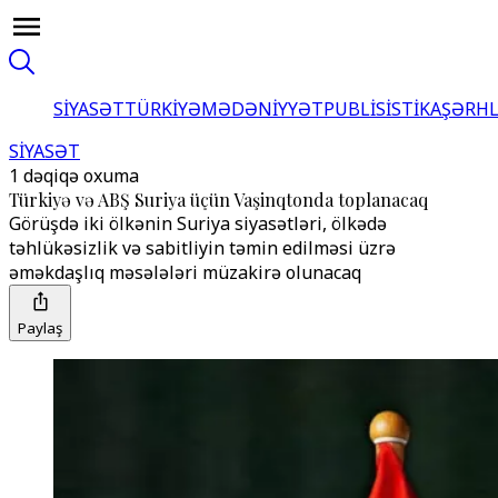
SİYASƏT
TÜRKİYƏ
MƏDƏNİYYƏT
PUBLİSİSTİKA
ŞƏRH
SİYASƏT
1 dəqiqə oxuma
Türkiyə və ABŞ Suriya üçün Vaşinqtonda toplanacaq
Görüşdə iki ölkənin Suriya siyasətləri, ölkədə
təhlükəsizlik və sabitliyin təmin edilməsi üzrə
əməkdaşlıq məsələləri müzakirə olunacaq
Paylaş