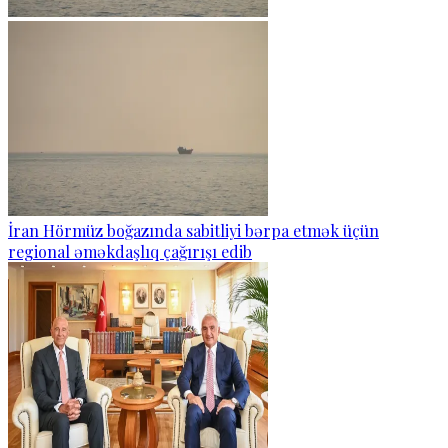
İran Hörmüz boğazında sabitliyi bərpa etmək üçün
regional əməkdaşlıq çağırışı edib