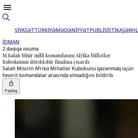
SİYASƏT
TÜRKİYƏ
MƏDƏNİYYƏT
PUBLİSİSTİKA
ŞƏRH
İDMAN
2 dəqiqə oxuma
M.Salah Misir milli komandasını Afrika Millətlər
Kubokunun dörddəbir finalına çıxardı
Salah Misirin Afrika Millətlər Kubokunu qazanmaq üçün
favorit komandalar arasında olmadığını bildirib
Paylaş