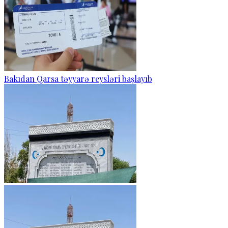
Bakıdan Qarsa təyyarə reysləri başlayıb