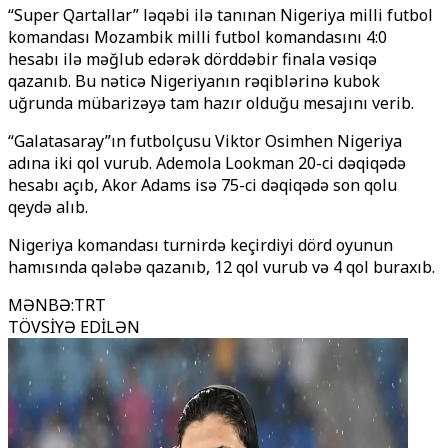
“Super Qartallar” ləqəbi ilə tanınan Nigeriya milli futbol
komandası Mozambik milli futbol komandasını 4:0
hesabı ilə məğlub edərək dörddəbir finala vəsiqə
qazanıb. Bu nəticə Nigeriyanın rəqiblərinə kubok
uğrunda mübarizəyə tam hazır olduğu mesajını verib.
“Galatasaray”ın futbolçusu Viktor Osimhen Nigeriya
adına iki qol vurub. Ademola Lookman 20-ci dəqiqədə
hesabı açıb, Akor Adams isə 75-ci dəqiqədə son qolu
qeydə alıb.
Nigeriya komandası turnirdə keçirdiyi dörd oyunun
hamısında qələbə qazanıb, 12 qol vurub və 4 qol buraxıb.
MƏNBƏ
:
TRT
TÖVSİYƏ EDİLƏN