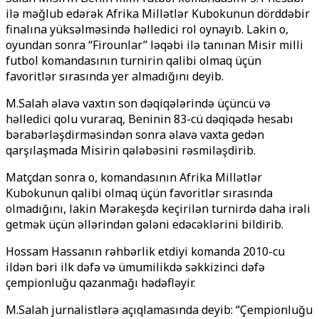
ilə məğlub edərək Afrika Millətlər Kubokunun dörddəbir
finalına yüksəlməsində həlledici rol oynayıb. Lakin o,
oyundan sonra “Firounlar” ləqəbi ilə tanınan Misir milli
futbol komandasının turnirin qalibi olmaq üçün
favoritlər sırasında yer almadığını deyib.
M.Salah əlavə vaxtın son dəqiqələrində üçüncü və
həlledici qolu vuraraq, Beninin 83-cü dəqiqədə hesabı
bərabərləşdirməsindən sonra əlavə vaxta gedən
qarşılaşmada Misirin qələbəsini rəsmiləşdirib.
Matçdan sonra o, komandasının Afrika Millətlər
Kubokunun qalibi olmaq üçün favoritlər sırasında
olmadığını, lakin Mərakeşdə keçirilən turnirdə daha irəli
getmək üçün əllərindən gələni edəcəklərini bildirib.
Hossam Hassanın rəhbərlik etdiyi komanda 2010-cu
ildən bəri ilk dəfə və ümumilikdə səkkizinci dəfə
çempionluğu qazanmağı hədəfləyir.
M.Salah jurnalistlərə açıqlamasında deyib: “Çempionluğu