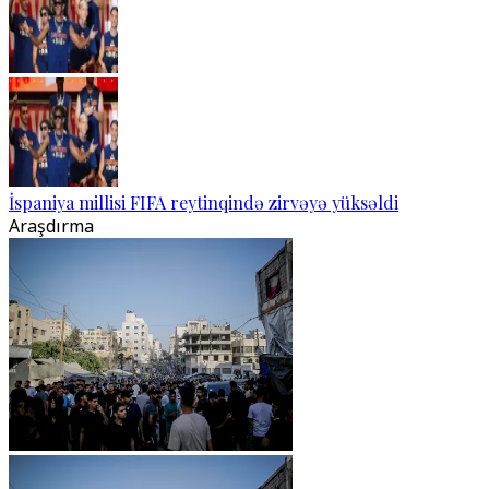
İspaniya millisi FIFA reytinqində zirvəyə yüksəldi
Araşdırma