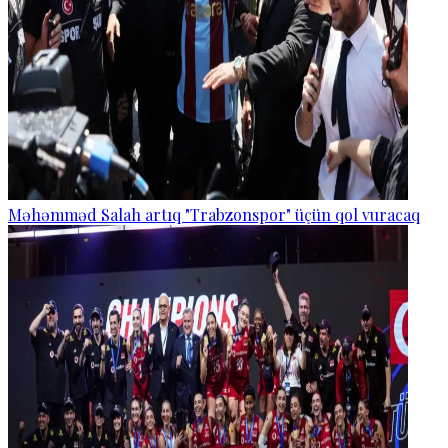
Məhəmməd Salah artıq "Trabzonspor" üçün qol vuracaq