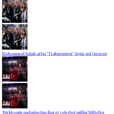
Məhəmməd Salah artıq "Trabzonspor" üçün qol vuracaq
Türkiyənin qadınlardan ibarət voleybol millisi Millətlər