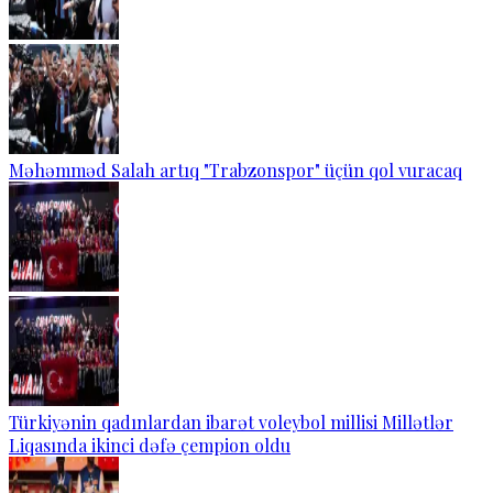
Məhəmməd Salah artıq "Trabzonspor" üçün qol vuracaq
Türkiyənin qadınlardan ibarət voleybol millisi Millətlər
Liqasında ikinci dəfə çempion oldu