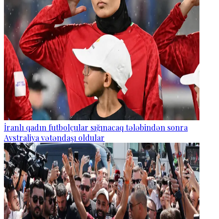
İranlı qadın futbolçular sığınacaq tələbindən sonra
Avstraliya vətəndaşı oldular