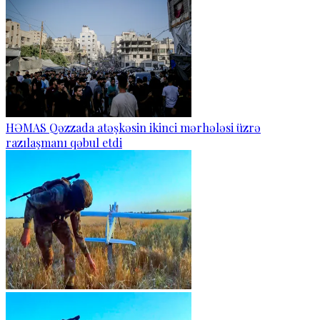
HƏMAS Qəzzada atəşkəsin ikinci mərhələsi üzrə
razılaşmanı qəbul etdi