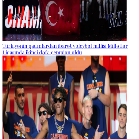
Türkiyənin qadınlardan ibarət voleybol millisi Millətlər
Liqasında ikinci dəfə çempion oldu