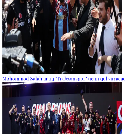
Məhəmməd Salah artıq "Trabzonspor" üçün qol vuracaq