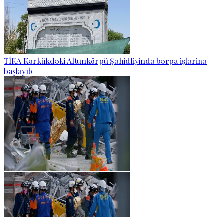
TİKA Kərkükdəki Altunkörpü Şəhidliyində bərpa işlərinə
başlayıb