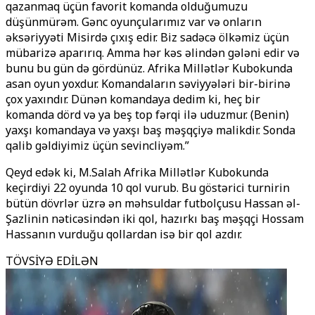
qazanmaq üçün favorit komanda olduğumuzu
düşünmürəm. Gənc oyunçularımız var və onların
əksəriyyəti Misirdə çıxış edir. Biz sadəcə ölkəmiz üçün
mübarizə aparırıq. Amma hər kəs əlindən gələni edir və
bunu bu gün də gördünüz. Afrika Millətlər Kubokunda
asan oyun yoxdur. Komandaların səviyyələri bir-birinə
çox yaxındır. Dünən komandaya dedim ki, heç bir
komanda dörd və ya beş top fərqi ilə uduzmur. (Benin)
yaxşı komandaya və yaxşı baş məşqçiyə malikdir. Sonda
qalib gəldiyimiz üçün sevincliyəm.”
Qeyd edək ki, M.Salah Afrika Millətlər Kubokunda
keçirdiyi 22 oyunda 10 qol vurub. Bu göstərici turnirin
bütün dövrlər üzrə ən məhsuldar futbolçusu Hassan əl-
Şazlinin nəticəsindən iki qol, hazırkı baş məşqçi Hossam
Hassanın vurduğu qollardan isə bir qol azdır.
TÖVSİYƏ EDİLƏN