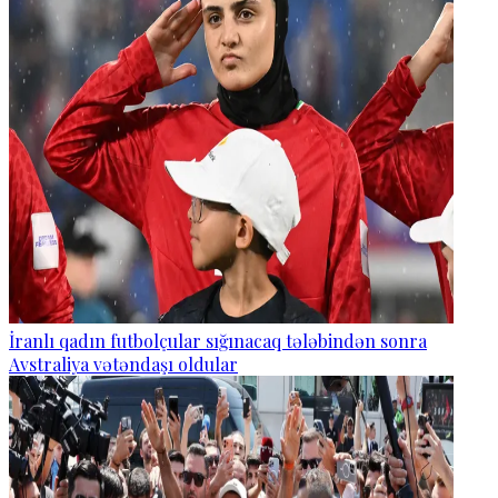
İranlı qadın futbolçular sığınacaq tələbindən sonra
Avstraliya vətəndaşı oldular