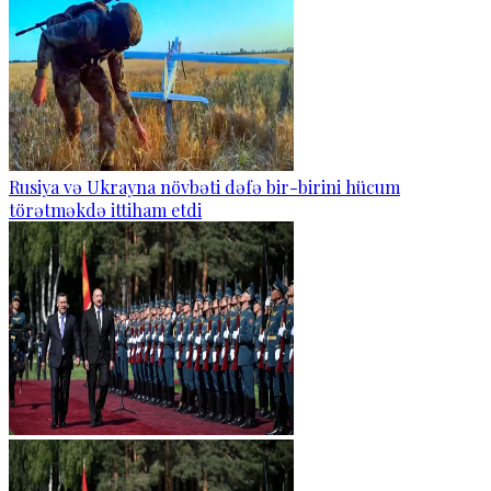
Rusiya və Ukrayna növbəti dəfə bir-birini hücum
törətməkdə ittiham etdi