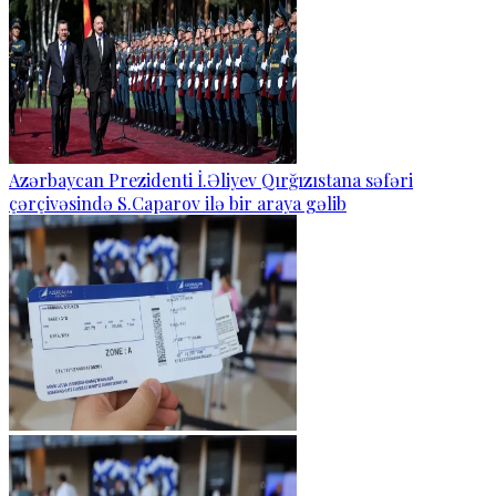
Azərbaycan Prezidenti İ.Əliyev Qırğızıstana səfəri
çərçivəsində S.Caparov ilə bir araya gəlib