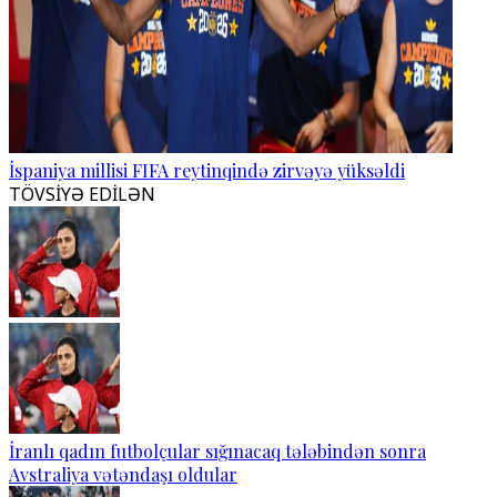
İspaniya millisi FIFA reytinqində zirvəyə yüksəldi
TÖVSİYƏ EDİLƏN
İranlı qadın futbolçular sığınacaq tələbindən sonra
Avstraliya vətəndaşı oldular