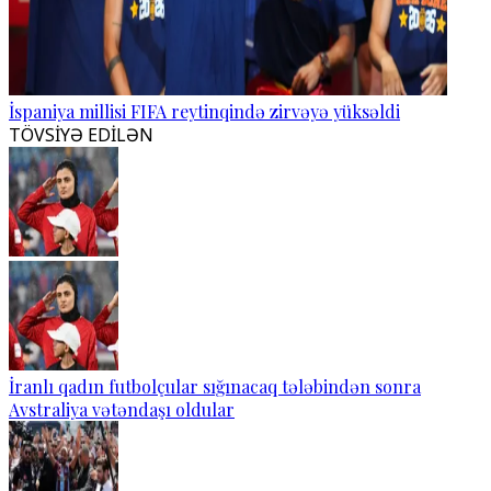
İspaniya millisi FIFA reytinqində zirvəyə yüksəldi
TÖVSİYƏ EDİLƏN
İranlı qadın futbolçular sığınacaq tələbindən sonra
Avstraliya vətəndaşı oldular