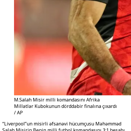
M.Salah Misir milli komandasını Afrika
Millətlər Kubokunun dörddəbir finalına çıxardı
/ AP
“Liverpool”un misirli
əfsanəvi
hücumçusu Məhəmməd
Salah Misirin Benin milli futbol komandasını 3:1 hesabı