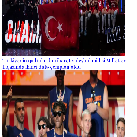
Türkiyənin qadınlardan ibarət voleybol millisi Millətlər
Liqasında ikinci dəfə çempion oldu