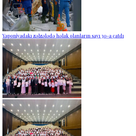
Yaponiyadakı zəlzələdə həlak olanların sayı 30-a çatdı