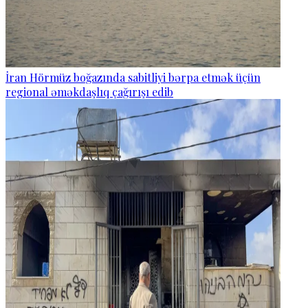
İran Hörmüz boğazında sabitliyi bərpa etmək üçün
regional əməkdaşlıq çağırışı edib