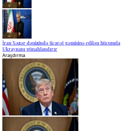
İran Xəzər dənizində ticarət gəmisinə edilən hücumda
Ukraynanı günahlandırır
Araşdırma