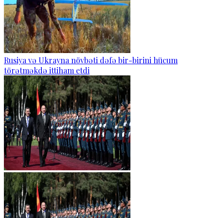
Rusiya və Ukrayna növbəti dəfə bir-birini hücum
törətməkdə ittiham etdi