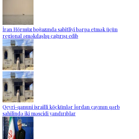
İran Hörmüz boğazında sabitliyi bərpa etmək üçün
regional əməkdaşlıq çağırışı edib
Qeyri-qanuni israilli köçkünlər İordan çayının qərb
sahilində iki məscidi yandırıblar