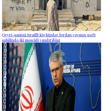
Qeyri-qanuni israilli köçkünlər İordan çayının qərb
sahilində iki məscidi yandırıblar