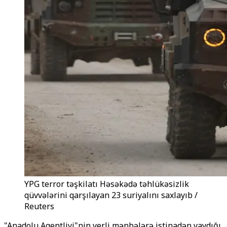
YPG terror təşkilatı Həsəkədə təhlükəsizlik
qüvvələrini qarşılayan 23 suriyalını saxlayıb /
Reuters
"Anadolu Agentliyi"nin yerli mənbələrə istinadən yaydığı