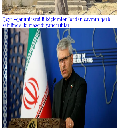
Qeyri-qanuni israilli köçkünlər İordan çayının qərb
sahilində iki məscidi yandırıblar