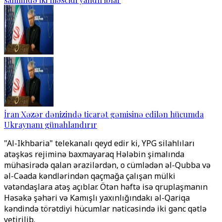
İran Xəzər dənizində ticarət gəmisinə edilən hücumda
Ukraynanı günahlandırır
"Al-Ikhbaria" telekanalı qeyd edir ki, YPG silahlıları
atəşkəs rejiminə baxmayaraq Hələbin şimalında
mühasirədə qalan ərazilərdən, o cümlədən əl-Qubba və
əl-Cəada kəndlərindən qaçmağa çalışan mülki
vətəndaşlara atəş açıblar. Ötən həftə isə qruplaşmanın
Həsəkə şəhəri və Kamışlı yaxınlığındakı əl-Qariqa
kəndində törətdiyi hücumlar nəticəsində iki gənc qətlə
yetirilib.