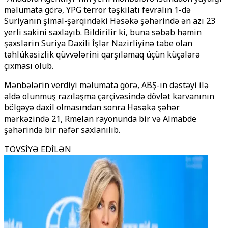
məlumata görə, YPG terror təşkilatı fevralın 1-də
Suriyanın şimal-şərqindəki Həsəkə şəhərində ən azı 23
yerli sakini saxlayıb. Bildirilir ki, buna səbəb həmin
şəxslərin Suriya Daxili İşlər Nazirliyinə tabe olan
təhlükəsizlik qüvvələrini qarşılamaq üçün küçələrə
çıxması olub.
Mənbələrin verdiyi məlumata görə, ABŞ-ın dəstəyi ilə
əldə olunmuş razılaşma çərçivəsində dövlət karvanının
bölgəyə daxil olmasından sonra Həsəkə şəhər
mərkəzində 21, Rmelan rayonunda bir və Almabde
şəhərində bir nəfər saxlanılıb.
TÖVSİYƏ EDİLƏN