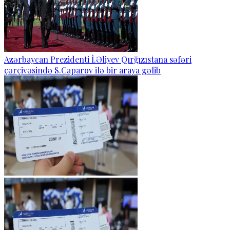
Azərbaycan Prezidenti İ.Əliyev Qırğızıstana səfəri
çərçivəsində S.Caparov ilə bir araya gəlib