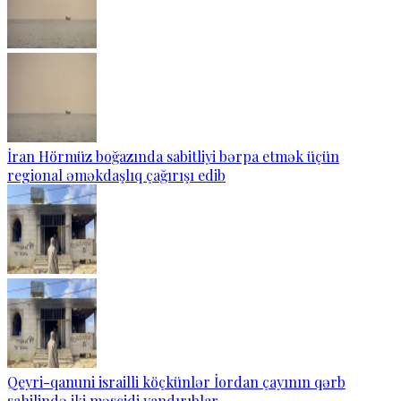
İran Hörmüz boğazında sabitliyi bərpa etmək üçün
regional əməkdaşlıq çağırışı edib
Qeyri-qanuni israilli köçkünlər İordan çayının qərb
sahilində iki məscidi yandırıblar