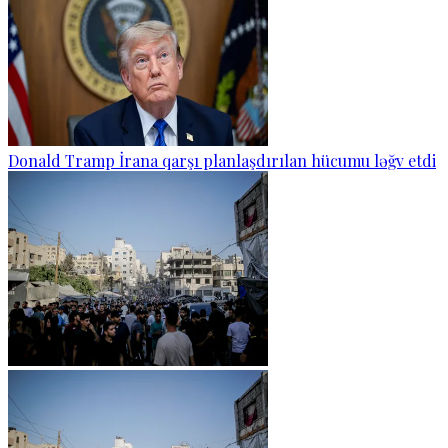
Donald Tramp İrana qarşı planlaşdırılan hücumu ləğv etdi