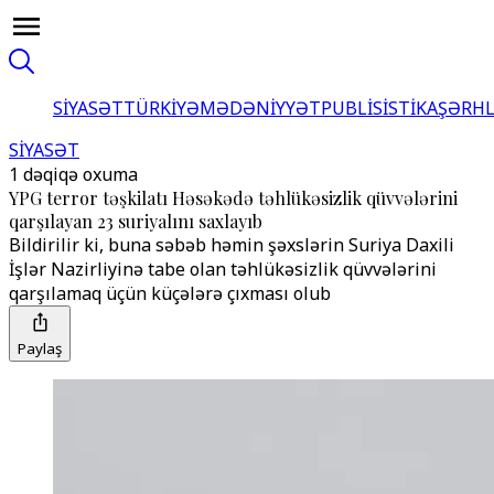
SİYASƏT
TÜRKİYƏ
MƏDƏNİYYƏT
PUBLİSİSTİKA
ŞƏRH
SİYASƏT
1 dəqiqə oxuma
YPG terror təşkilatı Həsəkədə təhlükəsizlik qüvvələrini
qarşılayan 23 suriyalını saxlayıb
Bildirilir ki, buna səbəb həmin şəxslərin Suriya Daxili
İşlər Nazirliyinə tabe olan təhlükəsizlik qüvvələrini
qarşılamaq üçün küçələrə çıxması olub
Paylaş