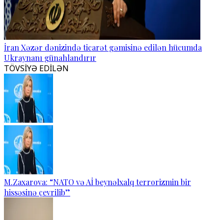
İran Xəzər dənizində ticarət gəmisinə edilən hücumda
Ukraynanı günahlandırır
TÖVSİYƏ EDİLƏN
M.Zaxarova: “NATO və Aİ beynəlxalq terrorizmin bir
hissəsinə çevrilib”