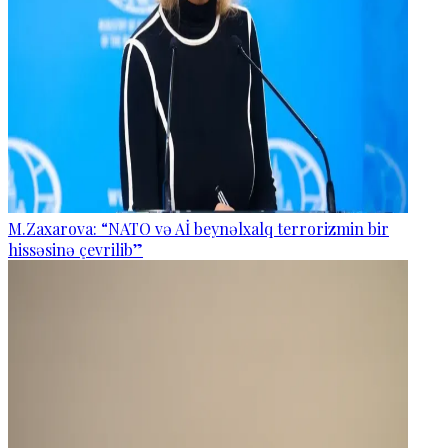
M.Zaxarova: “NATO və Aİ beynəlxalq terrorizmin bir
hissəsinə çevrilib”