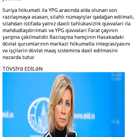
Suriya hökuməti ilə YPG arasında əldə olunan son
razılaşmaya əsasən, silahlı nümayişlər qadağan edilməli,
silahdan istifadə yalnız daxili təhlükəsizlik qüvvələri ilə
məhdudlaşdırılmalı və YPG qüvvələri Fərat çayının
şərqinə çəkilməlidir. Razılaşma həmçinin Həsəkədəki
dövlət qurumlarının mərkəzi hökumətlə inteqrasiyasını
və işçilərin dövlət maaş sisteminə daxil edilməsini
nəzərdə tutur.
TÖVSİYƏ EDİLƏN