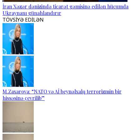
İran Xəzər dənizində ticarət gəmisinə edilən hücumda
Ukraynanı günahlandırır
TÖVSİYƏ EDİLƏN
M.Zaxarova: “NATO və Aİ beynəlxalq terrorizmin bir
hissəsinə çevrilib”