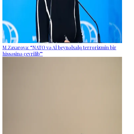
M.Zaxarova: “NATO və Aİ beynəlxalq terrorizmin bir
hissəsinə çevrilib”