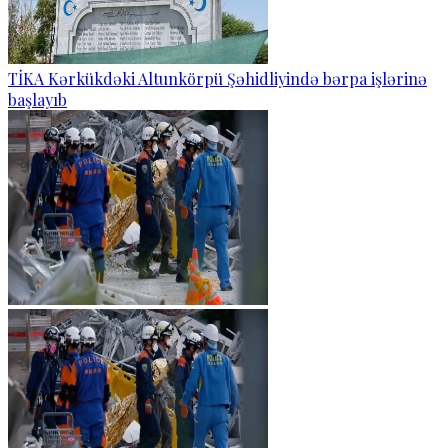
TİKA Kərkükdəki Altunkörpü Şəhidliyində bərpa işlərinə
başlayıb