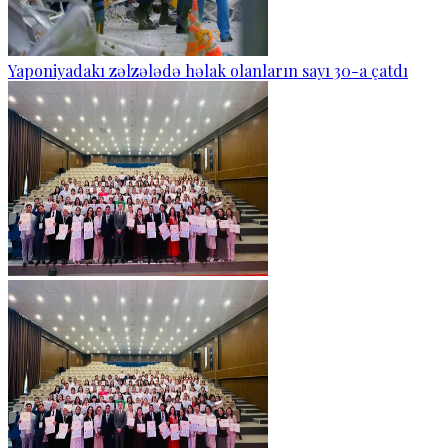
Yaponiyadakı zəlzələdə həlak olanların sayı 30-a çatdı