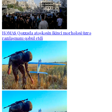
HƏMAS Qəzzada atəşkəsin ikinci mərhələsi üzrə
razılaşmanı qəbul etdi