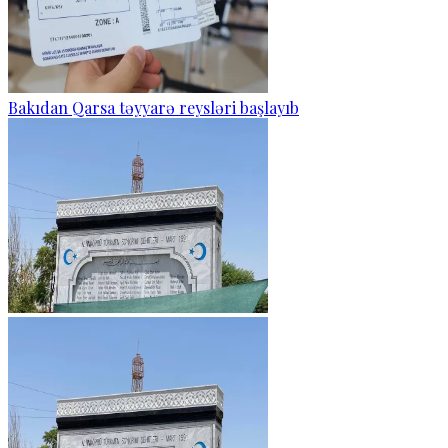
Bakıdan Qarsa təyyarə reysləri başlayıb