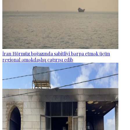
İran Hörmüz boğazında sabitliyi bərpa etmək üçün
regional əməkdaşlıq çağırışı edib