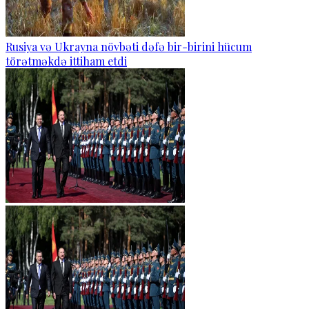
Rusiya və Ukrayna növbəti dəfə bir-birini hücum
törətməkdə ittiham etdi