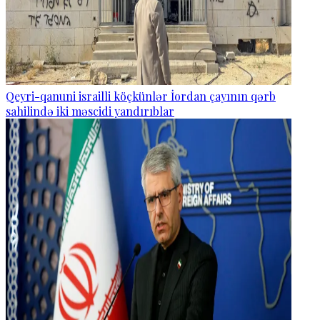
Qeyri-qanuni israilli köçkünlər İordan çayının qərb
sahilində iki məscidi yandırıblar