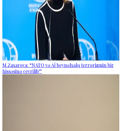
M.Zaxarova: “NATO və Aİ beynəlxalq terrorizmin bir
hissəsinə çevrilib”