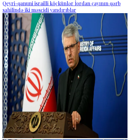
Qeyri-qanuni israilli köçkünlər İordan çayının qərb
sahilində iki məscidi yandırıblar