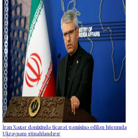
İran Xəzər dənizində ticarət gəmisinə edilən hücumda
Ukraynanı günahlandırır