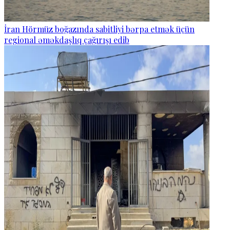
İran Hörmüz boğazında sabitliyi bərpa etmək üçün
regional əməkdaşlıq çağırışı edib