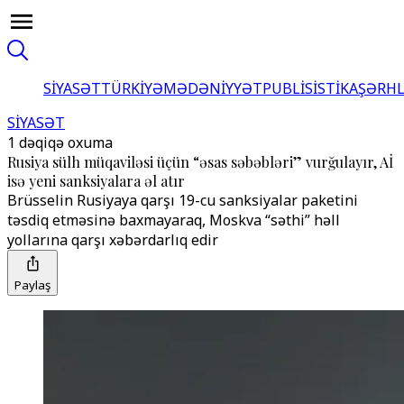
SİYASƏT
TÜRKİYƏ
MƏDƏNİYYƏT
PUBLİSİSTİKA
ŞƏRH
SİYASƏT
1 dəqiqə oxuma
Rusiya sülh müqaviləsi üçün “əsas səbəbləri” vurğulayır, Aİ
isə yeni sanksiyalara əl atır
Brüsselin Rusiyaya qarşı 19-cu sanksiyalar paketini
təsdiq etməsinə baxmayaraq, Moskva “səthi” həll
yollarına qarşı xəbərdarlıq edir
Paylaş