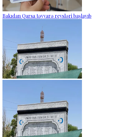
Bakıdan Qarsa təyyarə reysləri başlayıb