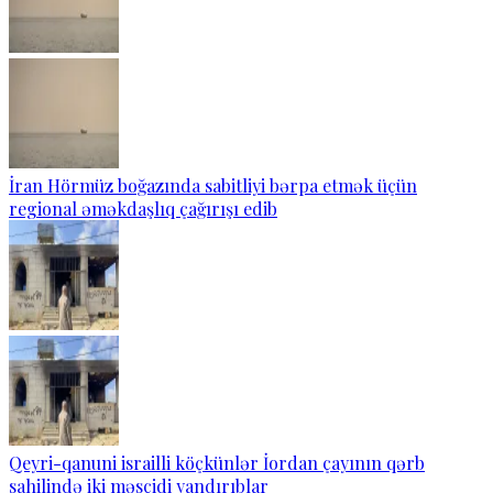
İran Hörmüz boğazında sabitliyi bərpa etmək üçün
regional əməkdaşlıq çağırışı edib
Qeyri-qanuni israilli köçkünlər İordan çayının qərb
sahilində iki məscidi yandırıblar