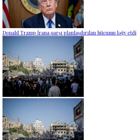
Donald Tramp İrana qarşı planlaşdırılan hücumu ləğv etdi