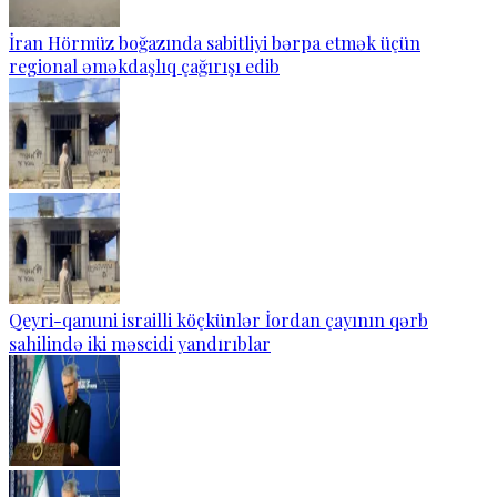
İran Hörmüz boğazında sabitliyi bərpa etmək üçün
regional əməkdaşlıq çağırışı edib
Qeyri-qanuni israilli köçkünlər İordan çayının qərb
sahilində iki məscidi yandırıblar