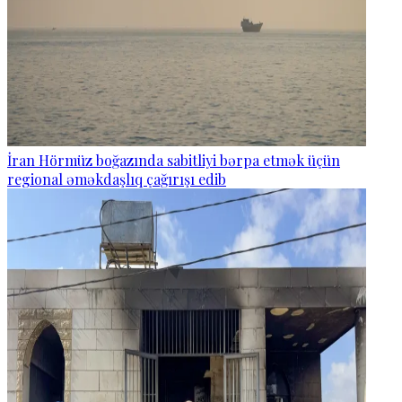
İran Hörmüz boğazında sabitliyi bərpa etmək üçün
regional əməkdaşlıq çağırışı edib