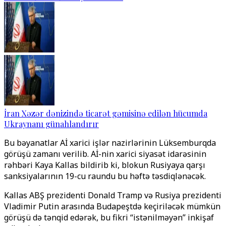
İran Xəzər dənizində ticarət gəmisinə edilən hücumda
Ukraynanı günahlandırır
Bu bəyanatlar Aİ xarici işlər nazirlərinin Lüksemburqda
görüşü zamanı verilib. Aİ-nin xarici siyasət idarəsinin
rəhbəri Kaya Kallas bildirib ki, blokun Rusiyaya qarşı
sanksiyalarının 19-cu raundu bu həftə təsdiqlənəcək.
Kallas ABŞ prezidenti Donald Tramp və Rusiya prezidenti
Vladimir Putin arasında Budapeştdə keçiriləcək mümkün
görüşü də tənqid edərək, bu fikri “istənilməyən” inkişaf