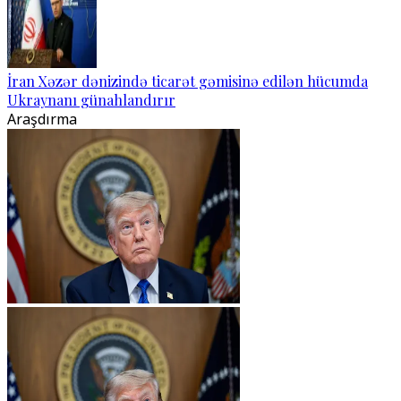
İran Xəzər dənizində ticarət gəmisinə edilən hücumda
Ukraynanı günahlandırır
Araşdırma