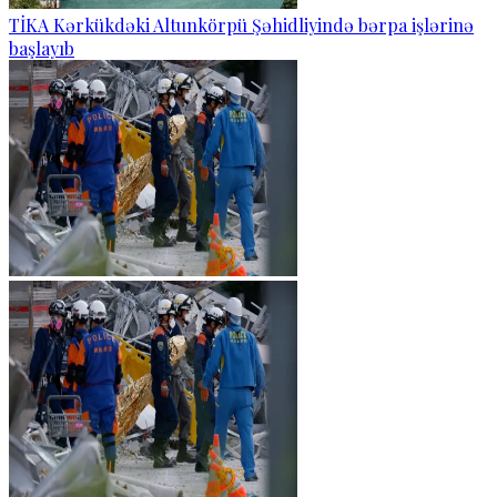
TİKA Kərkükdəki Altunkörpü Şəhidliyində bərpa işlərinə
başlayıb