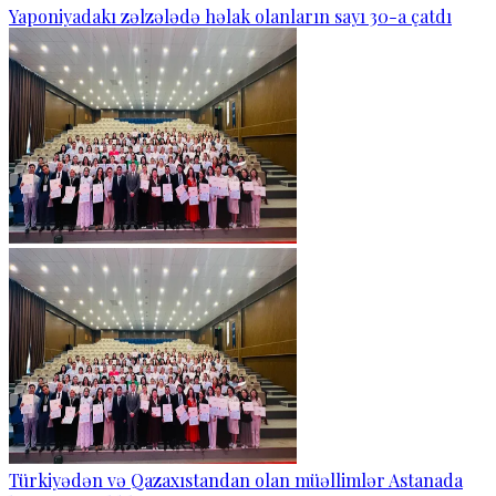
Yaponiyadakı zəlzələdə həlak olanların sayı 30-a çatdı
Türkiyədən və Qazaxıstandan olan müəllimlər Astanada