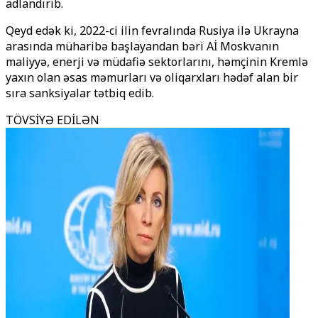
adlandırıb.
Qeyd edək ki, 2022-ci ilin fevralında Rusiya ilə Ukrayna
arasında müharibə başlayandan bəri Aİ Moskvanın
maliyyə, enerji və müdafiə sektorlarını, həmçinin Kremlə
yaxın olan əsas məmurları və oliqarxları hədəf alan bir
sıra sanksiyalar tətbiq edib.
TÖVSİYƏ EDİLƏN