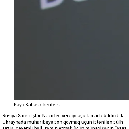
Kaya Kallas / Reuters
Rusiya Xarici İşlər Nazirliyi verdiyi açıqlamada bildirib ki,
Ukraynada müharibəyə son qoymaq üçün istənilən sülh
sazişi davamlı həlli təmin etmək üçün münaqişənin “əsas