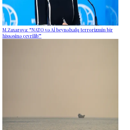
M.Zaxarova: “NATO və Aİ beynəlxalq terrorizmin bir
hissəsinə çevrilib”