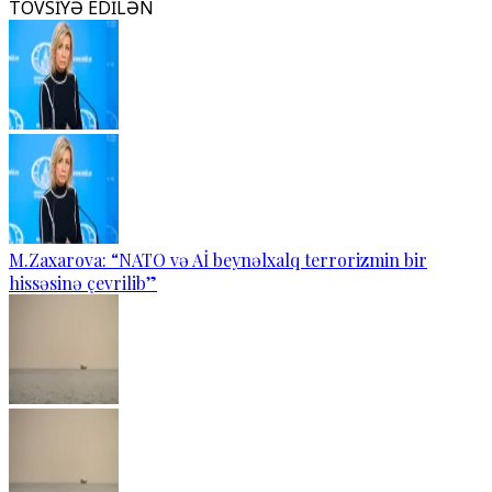
TÖVSİYƏ EDİLƏN
M.Zaxarova: “NATO və Aİ beynəlxalq terrorizmin bir
hissəsinə çevrilib”