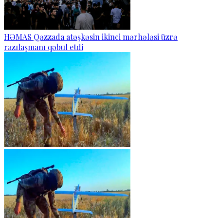
HƏMAS Qəzzada atəşkəsin ikinci mərhələsi üzrə
razılaşmanı qəbul etdi