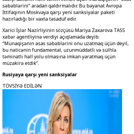
səbəblərini” aradan qaldırmalıdır. Bu bəyanat Avropa
İttifaqının Moskvaya qarşı yeni sanksiyalar paketi
hazırladığı bir vaxta təsadüf edir.
Xarici İşlər Nazirliyinin sözçüsü Mariya Zaxarova TASS
xəbər agentliyinə verdiyi açıqlamada deyib:
“Münaqişənin əsas səbəblərini onu uzatmaq üçün deyil,
bu nəticənin fundamental, uzunmüddətli və sülhlə
təminatlı həll yolu olmasına imkan yaratmaq üçün
müzakirə etdik”.
Rusiyaya qarşı yeni sanksiyalar
TÖVSİYƏ EDİLƏN