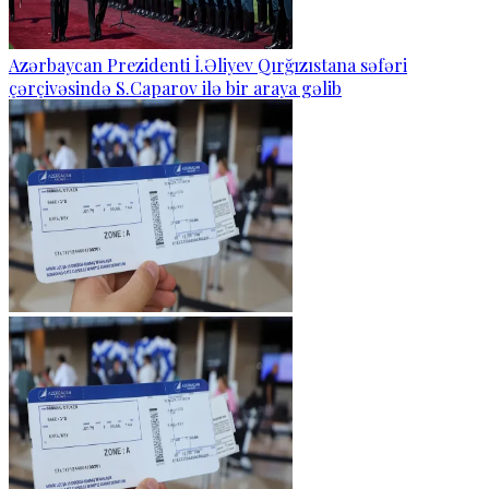
Azərbaycan Prezidenti İ.Əliyev Qırğızıstana səfəri
çərçivəsində S.Caparov ilə bir araya gəlib