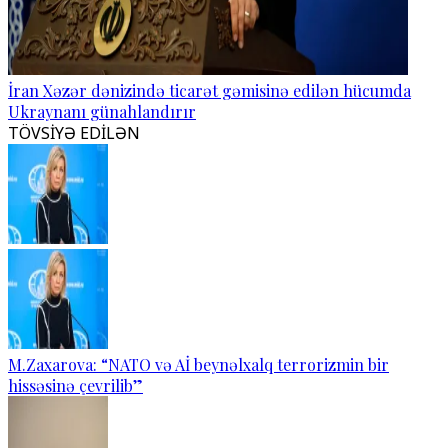
İran Xəzər dənizində ticarət gəmisinə edilən hücumda
Ukraynanı günahlandırır
TÖVSİYƏ EDİLƏN
M.Zaxarova: “NATO və Aİ beynəlxalq terrorizmin bir
hissəsinə çevrilib”