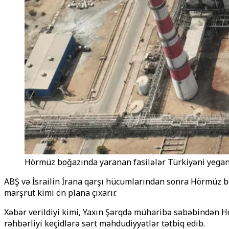
Hörmüz boğazında yaranan fasilələr Türkiyəni yeganə e
ABŞ və İsrailin İrana qarşı hücumlarından sonra Hörmüz boğ
marşrut kimi ön plana çıxarır.
Xəbər verildiyi kimi, Yaxın Şərqdə müharibə səbəbindən Hö
rəhbərliyi keçidlərə sərt məhdudiyyətlər tətbiq edib.