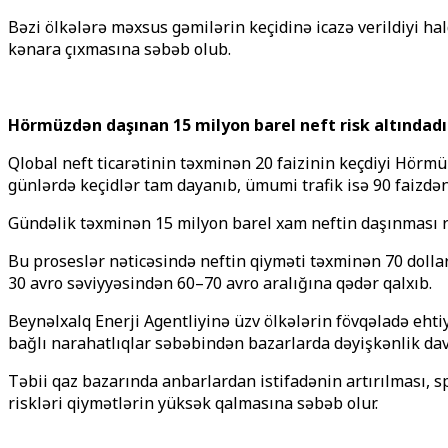
Bəzi ölkələrə məxsus gəmilərin keçidinə icazə verildiyi ha
kənara çıxmasına səbəb olub.
Hörmüzdən daşınan 15 milyon barel neft risk altındadı
Qlobal neft ticarətinin təxminən 20 faizinin keçdiyi Hörmü
günlərdə keçidlər tam dayanıb, ümumi trafik isə 90 faizdən
Gündəlik təxminən 15 milyon barel xam neftin daşınması risk
Bu proseslər nəticəsində neftin qiyməti təxminən 70 dolla
30 avro səviyyəsindən 60–70 avro aralığına qədər qalxıb.
Beynəlxalq Enerji Agentliyinə üzv ölkələrin fövqəladə ehti
bağlı narahatlıqlar səbəbindən bazarlarda dəyişkənlik dav
Təbii qaz bazarında anbarlardan istifadənin artırılması, s
riskləri qiymətlərin yüksək qalmasına səbəb olur.