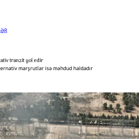
LƏR
tiv tranzit yol edir
alternativ marşrutlar isə məhdud haldadır