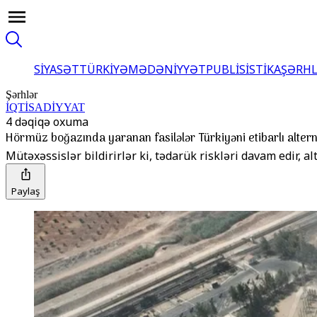
SİYASƏT
TÜRKİYƏ
MƏDƏNİYYƏT
PUBLİSİSTİKA
ŞƏRH
Şərhlər
İQTİSADİYYAT
4 dəqiqə oxuma
Hörmüz boğazında yaranan fasilələr Türkiyəni etibarlı alterna
Mütəxəssislər bildirirlər ki, tədarük riskləri davam edir, 
Paylaş