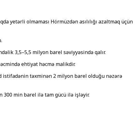
maqda yetərli olmaması Hörmüzdən asılılığı azaltmaq üçün
.
lik 3,5–5,5 milyon barel səviyyəsində qalır.
həcmində ehtiyat həcmə malikdir.
d istifadənin təxminən 2 milyon barel olduğu nəzərə
300 min barel ilə tam gücü ilə işləyir.