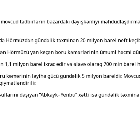
 və mövcud tədbirlərin bazardakı dəyişkənliyi məhdudlaşdır
ldə Hörmüzdən gündəlik təxminən 20 milyon barel neft keçib
dən Hörmüzü yan keçən boru kəmərlərinin ümumi həcmi gündə
 1,1 milyon barel ixrac edir və əlavə olaraq 700 min barel 
u kəmərinin layihə gücü gündəlik 5 milyon bareldir. Mövcu
iymətləndirilir.
llarını daşıyan “Abkayk–Yenbu” xətti isə gündəlik təxminən 