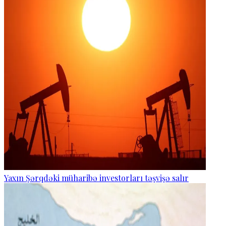
Yaxın Şərqdəki müharibə investorları təşvişə salır