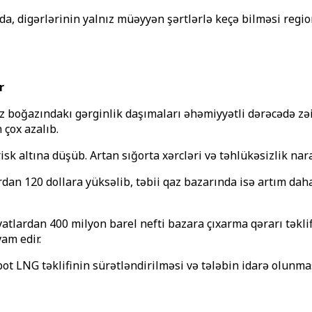
lda, digərlərinin yalnız müəyyən şərtlərlə keçə bilməsi reg
r
z boğazındakı gərginlik daşımaları əhəmiyyətli dərəcədə zəif
 çox azalıb.
 altına düşüb. Artan sığorta xərcləri və təhlükəsizlik narah
rdan 120 dollara yüksəlib, təbii qaz bazarında isə artım da
yatlardan 400 milyon barel nefti bazara çıxarma qərarı təkli
am edir.
pot LNG təklifinin sürətləndirilməsi və tələbin idarə olunma