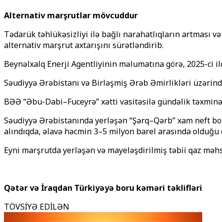
Alternativ marşrutlar mövcuddur
Tədarük təhlükəsizliyi ilə bağlı narahatlıqların artması
alternativ marşrut axtarışını sürətləndirib.
Beynəlxalq Enerji Agentliyinin məlumatına görə, 2025-ci i
Səudiyyə Ərəbistanı və Birləşmiş Ərəb Əmirlikləri üzərin
BƏƏ “Əbu-Dabi–Fuceyrə” xətti vasitəsilə gündəlik təxminən
Səudiyyə Ərəbistanında yerləşən “Şərq–Qərb” xam neft bor
alındıqda, əlavə həcmin 3–5 milyon barel arasında olduğu q
Eyni marşrutda yerləşən və mayeləşdirilmiş təbii qaz məhsu
Qətər və İraqdan Türkiyəyə boru kəməri təklifləri
TÖVSİYƏ EDİLƏN