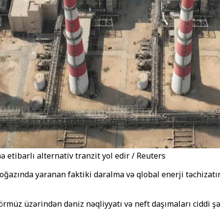
tibarlı alternativ tranzit yol edir / Reuters
azında yaranan faktiki daralma və qlobal enerji təchizatınd
rmüz üzərindən dəniz nəqliyyatı və neft daşımaları ciddi ş