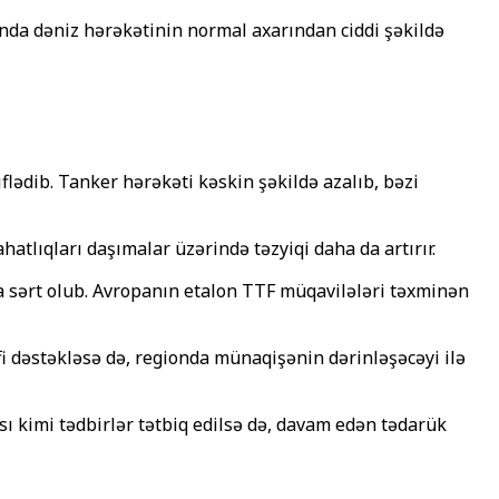
ionda dəniz hərəkətinin normal axarından ciddi şəkildə
lədib. Tanker hərəkəti kəskin şəkildə azalıb, bəzi
atlıqları daşımalar üzərində təzyiqi daha da artırır.
ha sərt olub. Avropanın etalon TTF müqavilələri təxminən
fi dəstəkləsə də, regionda münaqişənin dərinləşəcəyi ilə
sı kimi tədbirlər tətbiq edilsə də, davam edən tədarük