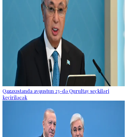
Qazaxıstanda avqustun 23-də Qurultay seçkiləri
keçiriləcək