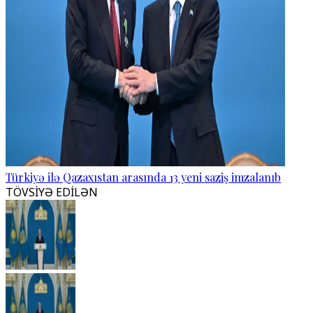
Türkiyə ilə Qazaxıstan arasında 13 yeni saziş imzalanıb
TÖVSİYƏ EDİLƏN