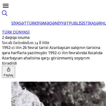
SİYASƏT
TÜRKİYƏ
MƏDƏNİYYƏT
PUBLİSİSTİKA
ŞƏRH
TÜRK DÜNYASI
2 dəqiqə oxuma
Xocalı faciəsindən 34 il ötür
1992-ci ilin 26 fevral tarixi Azərbaycan xalqının tarixinə
qara hərflərlə yazılmışdır. 1992-ci ilin fevralında Xocalıda
Azərbaycan əhalisinə qarşı görünməmiş soyqırım
törədildi
Paylaş