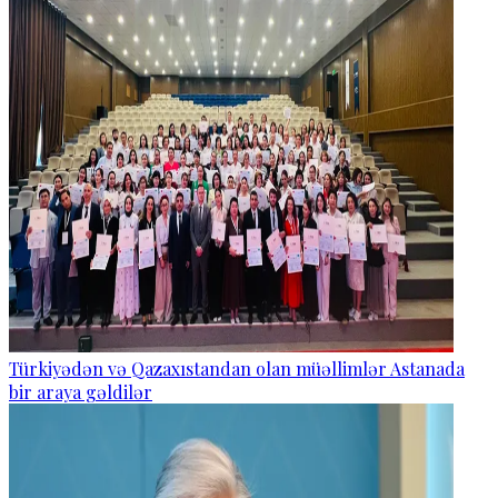
Türkiyədən və Qazaxıstandan olan müəllimlər Astanada
bir araya gəldilər