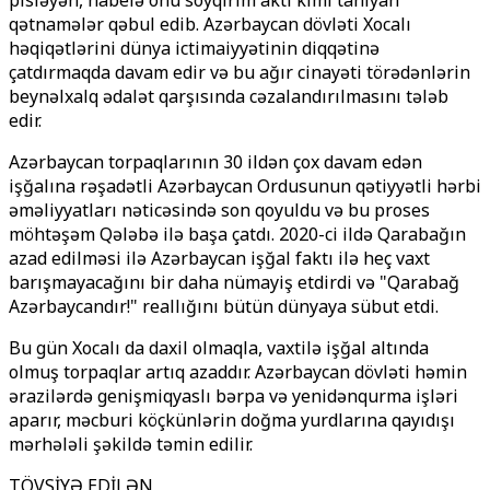
pisləyən, habelə onu soyqırım aktı kimi tanıyan
qətnamələr qəbul edib. Azərbaycan dövləti Xocalı
həqiqətlərini dünya ictimaiyyətinin diqqətinə
çatdırmaqda davam edir və bu ağır cinayəti törədənlərin
beynəlxalq ədalət qarşısında cəzalandırılmasını tələb
edir.
Azərbaycan torpaqlarının 30 ildən çox davam edən
işğalına rəşadətli Azərbaycan Ordusunun qətiyyətli hərbi
əməliyyatları nəticəsində son qoyuldu və bu proses
möhtəşəm Qələbə ilə başa çatdı. 2020-ci ildə Qarabağın
azad edilməsi ilə Azərbaycan işğal faktı ilə heç vaxt
barışmayacağını bir daha nümayiş etdirdi və "Qarabağ
Azərbaycandır!" reallığını bütün dünyaya sübut etdi.
Bu gün Xocalı da daxil olmaqla, vaxtilə işğal altında
olmuş torpaqlar artıq azaddır. Azərbaycan dövləti həmin
ərazilərdə genişmiqyaslı bərpa və yenidənqurma işləri
aparır, məcburi köçkünlərin doğma yurdlarına qayıdışı
mərhələli şəkildə təmin edilir.
TÖVSİYƏ EDİLƏN