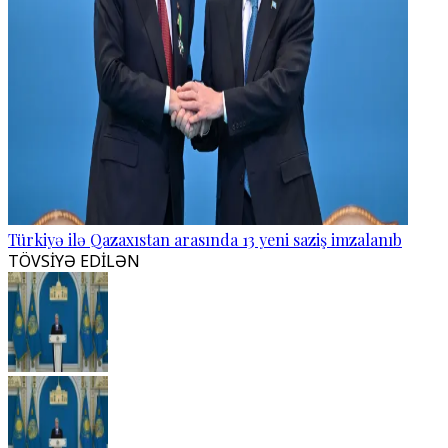
Türkiyə ilə Qazaxıstan arasında 13 yeni saziş imzalanıb
TÖVSİYƏ EDİLƏN