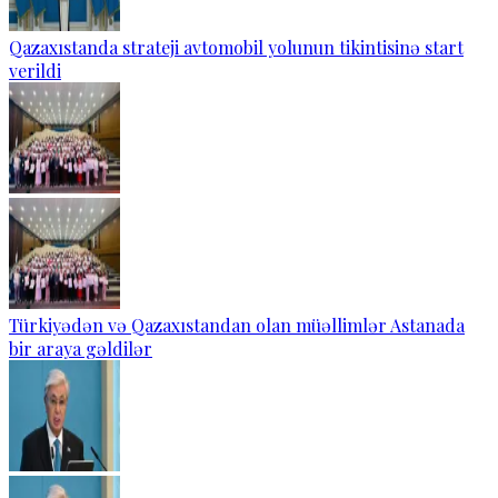
Qazaxıstanda strateji avtomobil yolunun tikintisinə start
verildi
Türkiyədən və Qazaxıstandan olan müəllimlər Astanada
bir araya gəldilər