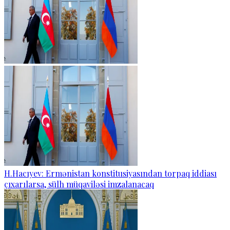
H.Hacıyev: Ermənistan konstitusiyasından torpaq iddiası
çıxarılarsa, sülh müqaviləsi imzalanacaq