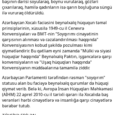
başının dərisi soyularaq, boynu vurularaq, gözləri
çıxarılaraq, hamilə qadınların isə qarın boşluğuna süngü
ilə vururaq öldürüldü.
Azərbaycan Xocalı faciəsini beynəlxalq hüququn təməl
prinsiplərinin, xüsusilə 1949-cu il Cenevrə
Konvensiyaları və BMT-nin "Soyqırımı cinayətinin
qarşısının alınması və cəzalandırılması haqqında"
Konvensiyasının kobud şəkildə pozulması kimi
qiymətləndirir. Bu qətliam eyni zamanda "Mülki və siyasi
hüquqlar haqqında" Beynəlxalq Paktın, işgəncələrə qarşı
konvensiyaların və "Uşaq hüquqları haqqında"
Konvensiyanın müddəalarına tamamilə ziddir.
Azərbaycan Parlamenti tərəfindən rəsmən "soyqırım"
statusu alan bu faciəyə beynəlxalq qurumlar da hüquqi
qiymət verib. Belə ki, Avropa İnsan Hüquqları Məhkəməsi
(AİHM) 22 aprel 2010-cu il tarixli qərarı ilə Xocalıda baş
verənləri hərbi cinayətlərə və insanlığa qarşı cinayətlərə
bərabər tutub.