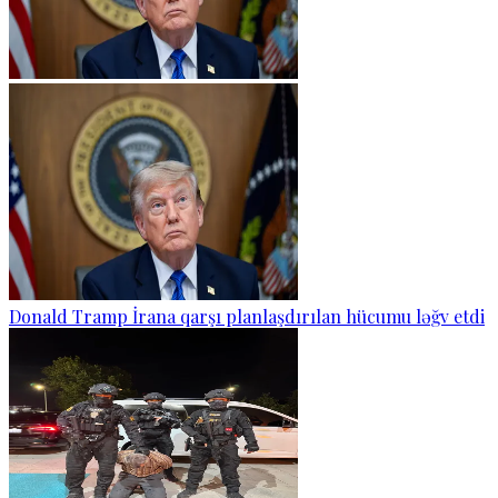
Donald Tramp İrana qarşı planlaşdırılan hücumu ləğv etdi