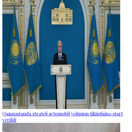
Qazaxıstanda strateji avtomobil yolunun tikintisinə start
verildi