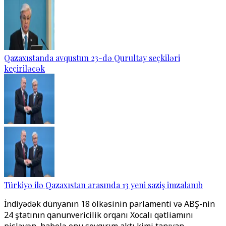
Qazaxıstanda avqustun 23-də Qurultay seçkiləri
keçiriləcək
Türkiyə ilə Qazaxıstan arasında 13 yeni saziş imzalanıb
İndiyədək dünyanın 18 ölkəsinin parlamenti və ABŞ-nin
24 ştatının qanunvericilik orqanı Xocalı qətliamını