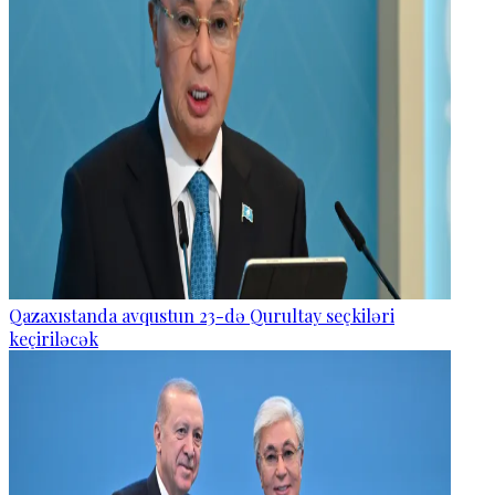
Qazaxıstanda avqustun 23-də Qurultay seçkiləri
keçiriləcək