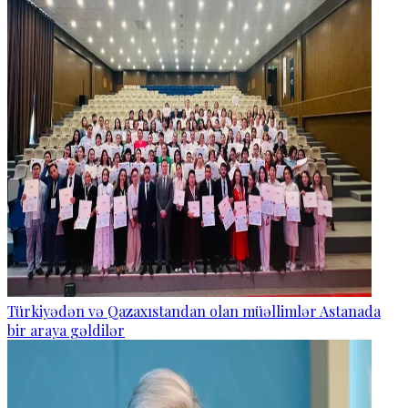
Türkiyədən və Qazaxıstandan olan müəllimlər Astanada
bir araya gəldilər