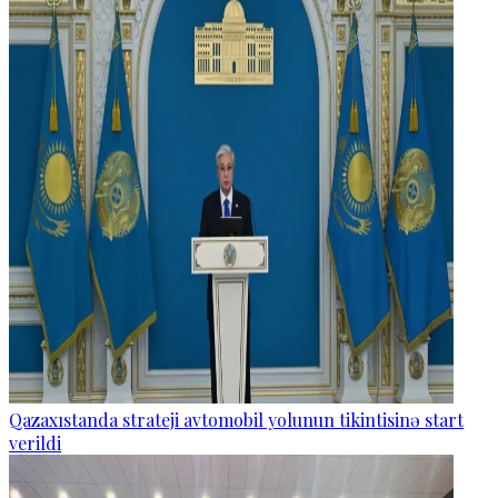
Qazaxıstanda strateji avtomobil yolunun tikintisinə start
verildi