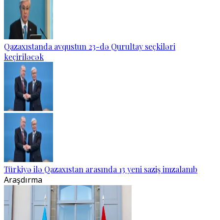
Qazaxıstanda avqustun 23-də Qurultay seçkiləri
keçiriləcək
Türkiyə ilə Qazaxıstan arasında 13 yeni saziş imzalanıb
Araşdırma