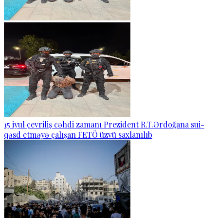
15 iyul çevriliş cəhdi zamanı Prezident R.T.Ərdoğana sui-
qəsd etməyə çalışan FETÖ üzvü saxlanılıb