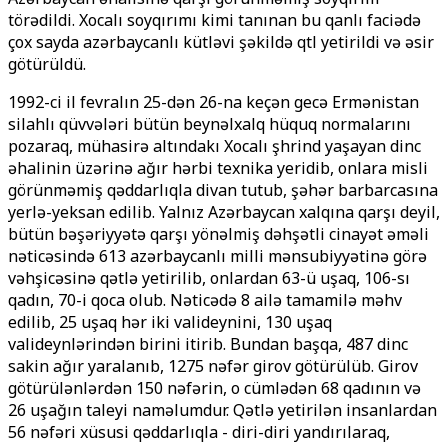
törədildi. Xocalı soyqırımı kimi tanınan bu qanlı faciədə
çox sayda azərbaycanlı kütləvi şəkildə qәtlә yetirildi və əsir
götürüldü.
1992-ci il fevralın 25-dən 26-na keçən gecə Ermənistan
silahlı qüvvələri bütün beynəlxalq hüquq normalarını
pozaraq, mühasirə altındakı Xocalı şәhәrindә yaşayan dinc
əhalinin üzərinə ağır hərbi texnika yeridib, onlara misli
görünməmiş qəddarlıqla divan tutub, şəhər barbarcasına
yerlə-yeksan edilib. Yalnız Azərbaycan xalqına qarşı deyil,
bütün bəşəriyyətə qarşı yönəlmiş dəhşətli cinayət əməli
nəticəsində 613 azərbaycanlı milli mənsubiyyətinə görə
vəhşicəsinə qətlə yetirilib, onlardan 63-ü uşaq, 106-sı
qadın, 70-i qoca olub. Nəticədə 8 ailə tamamilə məhv
edilib, 25 uşaq hər iki valideynini, 130 uşaq
valideynlərindən birini itirib. Bundan başqa, 487 dinc
sakin ağır yaralanıb, 1275 nəfər girov götürülüb. Girov
götürülənlərdən 150 nəfərin, o cümlədən 68 qadının və
26 uşağın taleyi naməlumdur.
Qətlə yetirilən insanlardan
56 nəfəri xüsusi qəddarlıqla - diri-diri yandırılaraq,