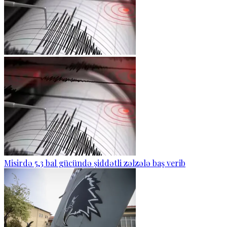
Misirdə 5,3 bal gücündə şiddətli zəlzələ baş verib