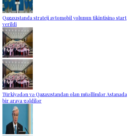
Qazaxıstanda strateji avtomobil yolunun tikintisinə start
verildi
Türkiyədən və Qazaxıstandan olan müəllimlər Astanada
bir araya gəldilər