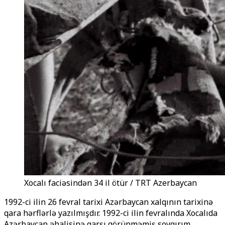
Xocalı faciəsindən 34 il ötür / TRT Azerbaycan
1992-ci ilin 26 fevral tarixi Azərbaycan xalqının tarixinə
qara hərflərlə yazılmışdır. 1992-ci ilin fevralında Xocalıda
Azərbaycan əhalisinə qarşı görünməmiş soyqırım