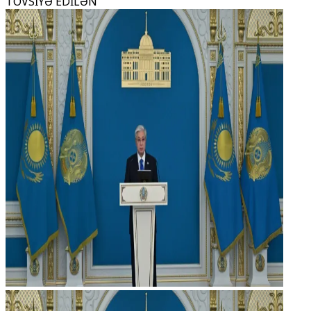
TÖVSİYƏ EDİLƏN