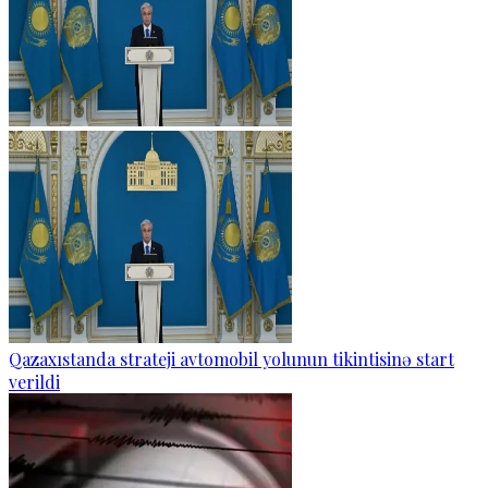
Qazaxıstanda strateji avtomobil yolunun tikintisinə start
verildi