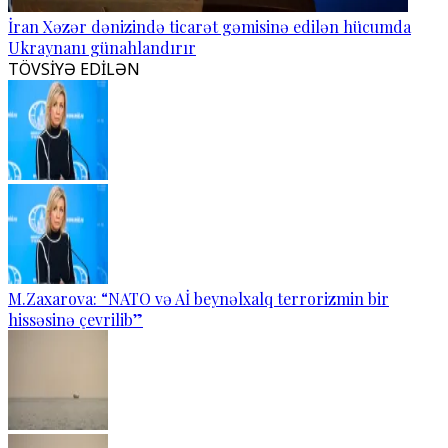
İran Xəzər dənizində ticarət gəmisinə edilən hücumda
Ukraynanı günahlandırır
TÖVSİYƏ EDİLƏN
M.Zaxarova: “NATO və Aİ beynəlxalq terrorizmin bir
hissəsinə çevrilib”