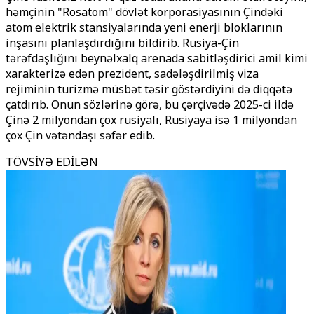
həmçinin "Rosatom" dövlət korporasiyasının Çindəki
atom elektrik stansiyalarında yeni enerji bloklarının
inşasını planlaşdırdığını bildirib. Rusiya-Çin
tərəfdaşlığını beynəlxalq arenada sabitləşdirici amil kimi
xarakterizə edən prezident, sadələşdirilmiş viza
rejiminin turizmə müsbət təsir göstərdiyini də diqqətə
çatdırıb. Onun sözlərinə görə, bu çərçivədə 2025-ci ildə
Çinə 2 milyondan çox rusiyalı, Rusiyaya isə 1 milyondan
çox Çin vətəndaşı səfər edib.
TÖVSİYƏ EDİLƏN