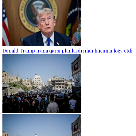
Donald Tramp İrana qarşı planlaşdırılan hücumu ləğv etdi