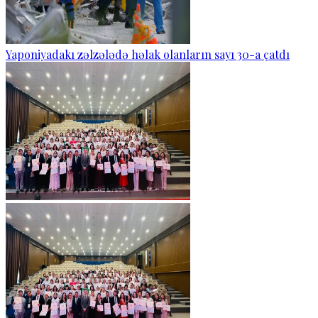
Yaponiyadakı zəlzələdə həlak olanların sayı 30-a çatdı