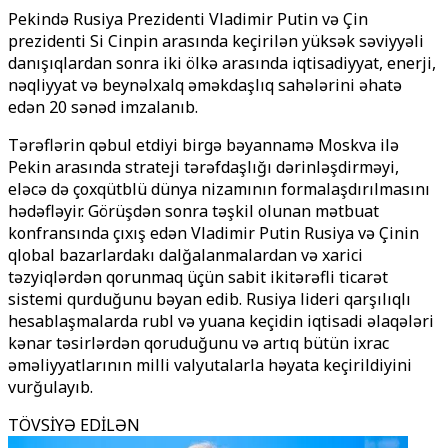
Pekində Rusiya Prezidenti Vladimir Putin və Çin
prezidenti Si Cinpin arasında keçirilən yüksək səviyyəli
danışıqlardan sonra iki ölkə arasında iqtisadiyyat, enerji,
nəqliyyat və beynəlxalq əməkdaşlıq sahələrini əhatə
edən 20 sənəd imzalanıb.
Tərəflərin qəbul etdiyi birgə bəyannamə Moskva ilə
Pekin arasında strateji tərəfdaşlığı dərinləşdirməyi,
eləcə də çoxqütblü dünya nizamının formalaşdırılmasını
hədəfləyir. Görüşdən sonra təşkil olunan mətbuat
konfransında çıxış edən Vladimir Putin Rusiya və Çinin
qlobal bazarlardakı dalğalanmalardan və xarici
təzyiqlərdən qorunmaq üçün sabit ikitərəfli ticarət
sistemi qurduğunu bəyan edib. Rusiya lideri qarşılıqlı
hesablaşmalarda rubl və yuana keçidin iqtisadi əlaqələri
kənar təsirlərdən qoruduğunu və artıq bütün ixrac
əməliyyatlarının milli valyutalarla həyata keçirildiyini
vurğulayıb.
TÖVSİYƏ EDİLƏN