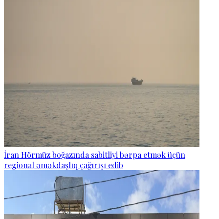
İran Hörmüz boğazında sabitliyi bərpa etmək üçün
regional əməkdaşlıq çağırışı edib