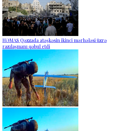
HƏMAS Qəzzada atəşkəsin ikinci mərhələsi üzrə
razılaşmanı qəbul etdi