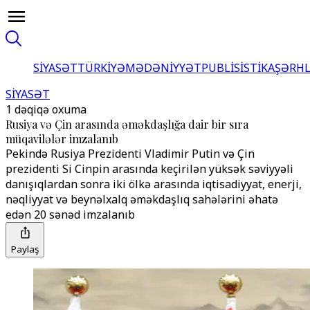
SİYASƏT
TÜRKİYƏ
MƏDƏNİYYƏT
PUBLİSİSTİKA
ŞƏRH
SİYASƏT
1 dəqiqə oxuma
Rusiya və Çin arasında əməkdaşlığa dair bir sıra
müqavilələr imzalanıb
Pekində Rusiya Prezidenti Vladimir Putin və Çin
prezidenti Si Cinpin arasında keçirilən yüksək səviyyəli
danışıqlardan sonra iki ölkə arasında iqtisadiyyat, enerji,
nəqliyyat və beynəlxalq əməkdaşlıq sahələrini əhatə
edən 20 sənəd imzalanıb
Paylaş