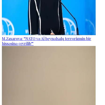
M.Zaxarova: “NATO və Aİ beynəlxalq terrorizmin bir
hissəsinə çevrilib”