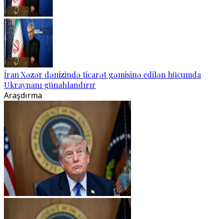
İran Xəzər dənizində ticarət gəmisinə edilən hücumda
Ukraynanı günahlandırır
Araşdırma