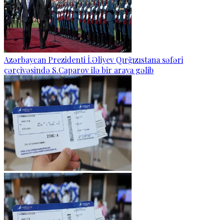
Azərbaycan Prezidenti İ.Əliyev Qırğızıstana səfəri
çərçivəsində S.Caparov ilə bir araya gəlib