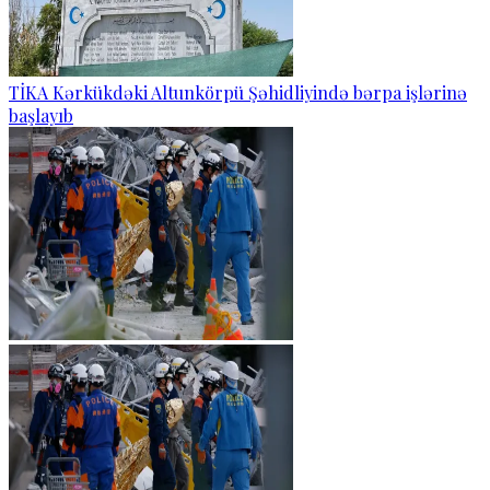
TİKA Kərkükdəki Altunkörpü Şəhidliyində bərpa işlərinə
başlayıb