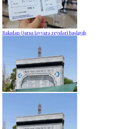
Bakıdan Qarsa təyyarə reysləri başlayıb