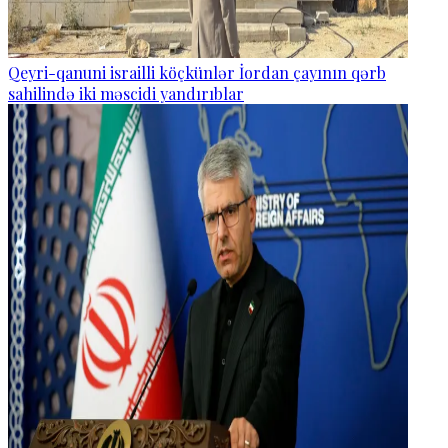
Qeyri-qanuni israilli köçkünlər İordan çayının qərb
sahilində iki məscidi yandırıblar