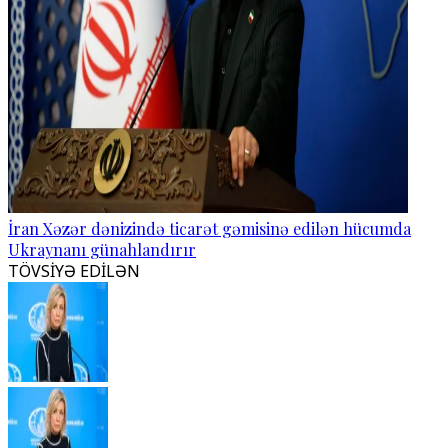
İran Xəzər dənizində ticarət gəmisinə edilən hücumda
Ukraynanı günahlandırır
TÖVSİYƏ EDİLƏN