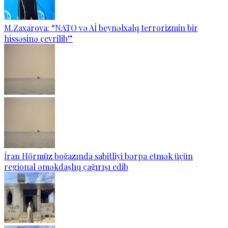
M.Zaxarova: “NATO və Aİ beynəlxalq terrorizmin bir
hissəsinə çevrilib”
İran Hörmüz boğazında sabitliyi bərpa etmək üçün
regional əməkdaşlıq çağırışı edib