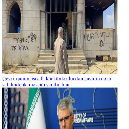
Qeyri-qanuni israilli köçkünlər İordan çayının qərb
sahilində iki məscidi yandırıblar