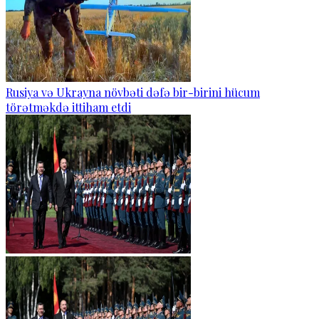
Rusiya və Ukrayna növbəti dəfə bir-birini hücum
törətməkdə ittiham etdi