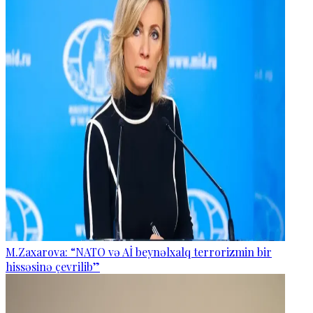
M.Zaxarova: “NATO və Aİ beynəlxalq terrorizmin bir
hissəsinə çevrilib”