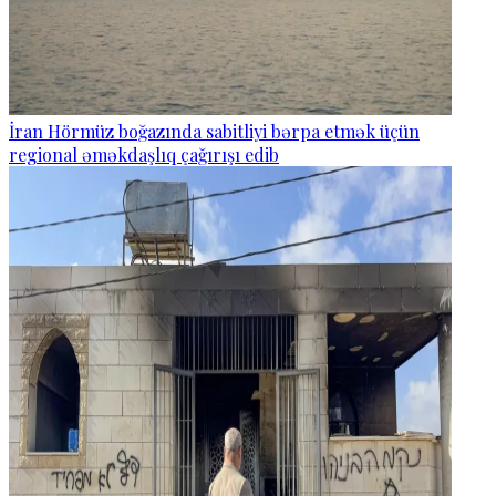
İran Hörmüz boğazında sabitliyi bərpa etmək üçün
regional əməkdaşlıq çağırışı edib