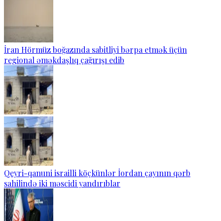
İran Hörmüz boğazında sabitliyi bərpa etmək üçün
regional əməkdaşlıq çağırışı edib
Qeyri-qanuni israilli köçkünlər İordan çayının qərb
sahilində iki məscidi yandırıblar