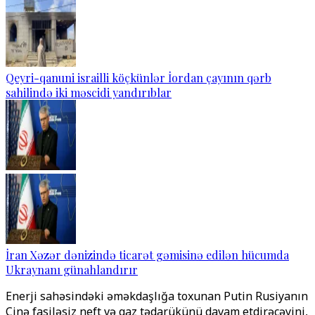
Qeyri-qanuni israilli köçkünlər İordan çayının qərb
sahilində iki məscidi yandırıblar
İran Xəzər dənizində ticarət gəmisinə edilən hücumda
Ukraynanı günahlandırır
Enerji sahəsindəki əməkdaşlığa toxunan Putin Rusiyanın
Çinə fasiləsiz neft və qaz tədarükünü davam etdirəcəyini,