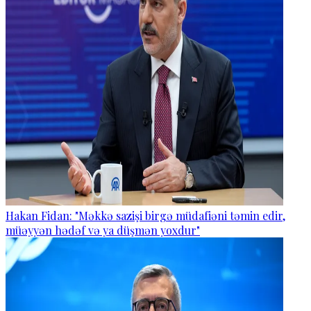
Hakan Fidan: "Məkkə sazişi birgə müdafiəni təmin edir,
müəyyən hədəf və ya düşmən yoxdur"