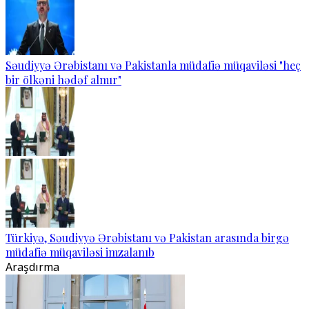
Səudiyyə Ərəbistanı və Pakistanla müdafiə müqaviləsi "heç
bir ölkəni hədəf almır"
Türkiyə, Səudiyyə Ərəbistanı və Pakistan arasında birgə
müdafiə müqaviləsi imzalanıb
Araşdırma