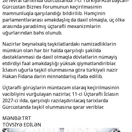
26 fevral tarixində Gürcüstanda 7-ci Türkiyə-Azərbaycan-
Gürcüstan Biznes Forumunun keçirilməsinin
məmnunluqla qarşılandığı bildirilib. Həmçinin
parlamentlərarası əməkdaşlıq da daxil olmaqla, üç ölkə
arasında yaradılmış üçtərəfli mexanizmlərin
uğurlarından bəhs olunub.
Nazirlər beynəlxalq təşkilatlardakı namizədliklərin
mümkün olan hər bir halda qarşılıqlı şəkildə
dəstəklənməsi də daxil olmaqla dövlətlərin nümayiş
etdirdiyi fəal əməkdaşlığı yüksək qiymətləndiriblər.
İclasın uğurla təşkil olunmasına görə türkiyəli nazir
Hakan Fidana dərin minnətdarlıq ifadə edilib.
Üçtərəfli görüşlərin müntəzəm olaraq keçirilməsinin
vacibliyini vurğulayan nazirlər, 11-ci Üçtərəfli İclasın
2027-ci ildə, qarşılıqlı razılaşdırılacaq tarixlərdə
Gürcüstanda təşkil olunmasına qərar veriblər.
MƏNBƏ
:
TRT
TÖVSİYƏ EDİLƏN