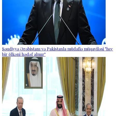
Səudiyyə Ərəbistanı və Pakistanla müdafiə müqaviləsi "heç
bir ölkəni hədəf almır"