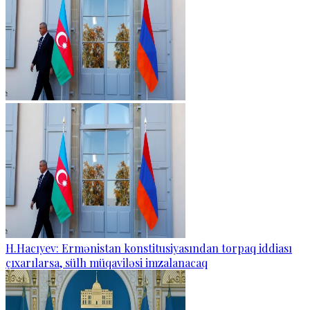
H.Hacıyev: Ermənistan konstitusiyasından torpaq iddiası
çıxarılarsa, sülh müqaviləsi imzalanacaq