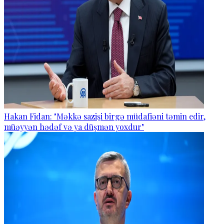
Hakan Fidan: "Məkkə sazişi birgə müdafiəni təmin edir,
müəyyən hədəf və ya düşmən yoxdur"