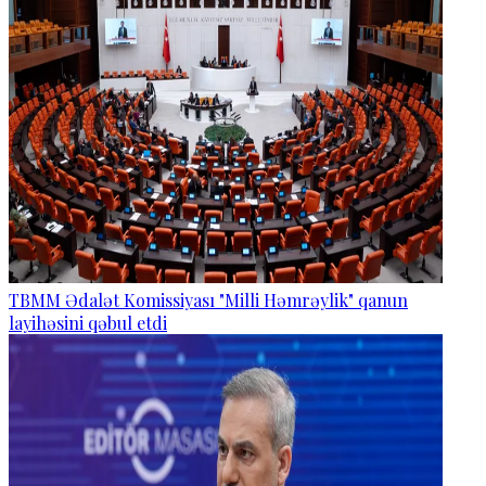
TBMM Ədalət Komissiyası "Milli Həmrəylik" qanun
layihəsini qəbul etdi