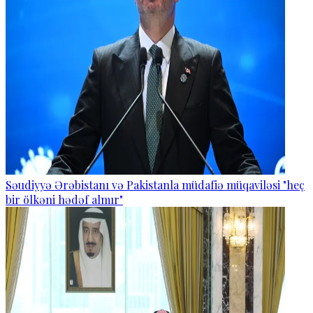
Səudiyyə Ərəbistanı və Pakistanla müdafiə müqaviləsi "heç
bir ölkəni hədəf almır"