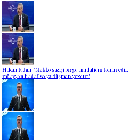
Hakan Fidan: "Məkkə sazişi birgə müdafiəni təmin edir,
müəyyən hədəf və ya düşmən yoxdur"