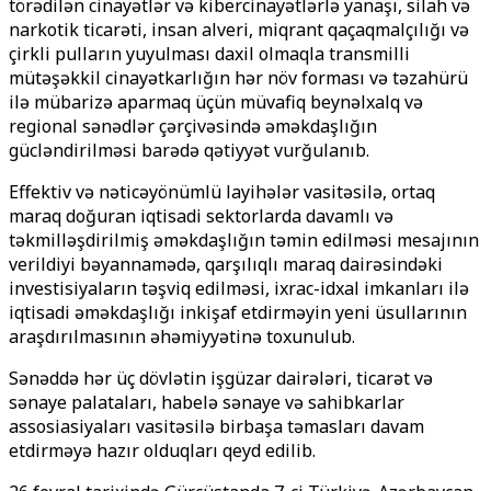
törədilən cinayətlər və kibercinayətlərlə yanaşı, silah və
narkotik ticarəti, insan alveri, miqrant qaçaqmalçılığı və
çirkli pulların yuyulması daxil olmaqla transmilli
mütəşəkkil cinayətkarlığın hər növ forması və təzahürü
ilə mübarizə aparmaq üçün müvafiq beynəlxalq və
regional sənədlər çərçivəsində əməkdaşlığın
gücləndirilməsi barədə qətiyyət vurğulanıb.
Effektiv və nəticəyönümlü layihələr vasitəsilə, ortaq
maraq doğuran iqtisadi sektorlarda davamlı və
təkmilləşdirilmiş əməkdaşlığın təmin edilməsi mesajının
verildiyi bəyannamədə, qarşılıqlı maraq dairəsindəki
investisiyaların təşviq edilməsi, ixrac-idxal imkanları ilə
iqtisadi əməkdaşlığı inkişaf etdirməyin yeni üsullarının
araşdırılmasının əhəmiyyətinə toxunulub.
Sənəddə hər üç dövlətin işgüzar dairələri, ticarət və
sənaye palataları, habelə sənaye və sahibkarlar
assosiasiyaları vasitəsilə birbaşa təmasları davam
etdirməyə hazır olduqları qeyd edilib.