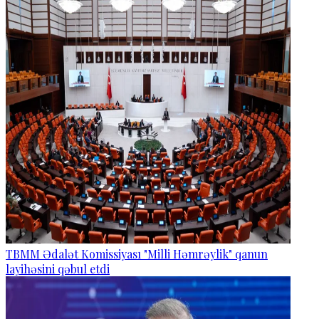
TBMM Ədalət Komissiyası "Milli Həmrəylik" qanun
layihəsini qəbul etdi