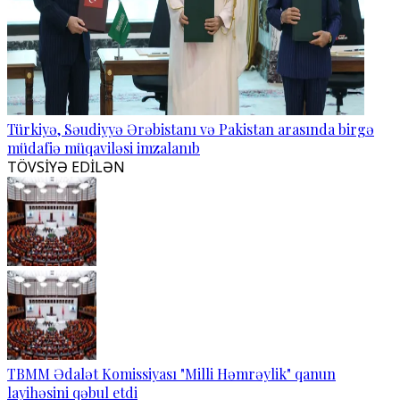
Türkiyə, Səudiyyə Ərəbistanı və Pakistan arasında birgə
müdafiə müqaviləsi imzalanıb
TÖVSİYƏ EDİLƏN
TBMM Ədalət Komissiyası "Milli Həmrəylik" qanun
layihəsini qəbul etdi