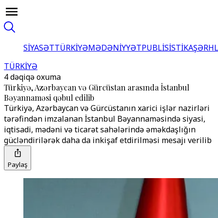
SİYASƏT
TÜRKİYƏ
MƏDƏNİYYƏT
PUBLİSİSTİKA
ŞƏRH
TÜRKİYƏ
4 dəqiqə oxuma
Türkiyə, Azərbaycan və Gürcüstan arasında İstanbul
Bəyannaməsi qəbul edilib
Türkiyə, Azərbaycan və Gürcüstanın xarici işlər nazirləri
tərəfindən imzalanan İstanbul Bəyannaməsində siyasi,
iqtisadi, mədəni və ticarət sahələrində əməkdaşlığın
gücləndirilərək daha da inkişaf etdirilməsi mesajı verilib
Paylaş