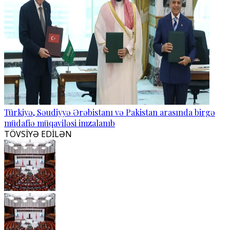
Türkiyə, Səudiyyə Ərəbistanı və Pakistan arasında birgə
müdafiə müqaviləsi imzalanıb
TÖVSİYƏ EDİLƏN