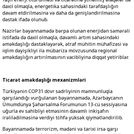
daxil olmaqla, energetika sahəsindəki tərəfdaşlığın
davam etdirilməsinə və daha da genişləndirilməsinə
dəstək ifadə olunub.
Nazirlər bəyannamədə bərpa olunan enerjidən səmərəli
istifadə də daxil olmaqla, davamlı artım sahəsindəki
əməkdaşlığı dəstəkləyərək, ətraf mühitin mühafizəsi və
iqlim dəyişikliyi ilə mübarizə mövzusunda regional
əməkdaşlığın artırılmasının vacibliyinə diqqət yetiriblər.
Ticarət əməkdaşlığı mexanizmləri
Türkiyənin COP31 dövr sədrliyinin məmnunluqla
qarşılandığı vurğulanan bəyannamədə, Azərbaycanın
Ümumdünya Şəhərsalma Forumunun 13-cü sessiyasına
uğurla ev sahibliyi etməsinin davamlı inkişafın
irəlilədilməsinə verdiyi töhfə yüksək qiymətləndirilib.
Bəyannamədə terrorizm, mədəni və tarixi irsə qarşı