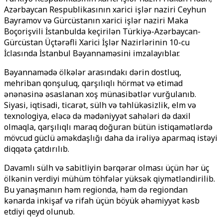
Azərbaycan Respublikasının xarici işlər naziri Ceyhun
Bayramov və Gürcüstanın xarici işlər naziri Maka
Boçorişvili İstanbulda keçirilən Türkiyə-Azərbaycan-
Gürcüstan Üçtərəfli Xarici İşlər Nazirlərinin 10-cu
İclasında İstanbul Bəyannaməsini imzalayıblar.
Bəyannamədə ölkələr arasındakı dərin dostluq,
mehriban qonşuluq, qarşılıqlı hörmət və etimad
ənənəsinə əsaslanan xoş münasibətlər vurğulanıb.
Siyasi, iqtisadi, ticarət, sülh və təhlükəsizlik, elm və
texnologiya, eləcə də mədəniyyət sahələri də daxil
olmaqla, qarşılıqlı maraq doğuran bütün istiqamətlərdə
mövcud güclü əməkdaşlığı daha da irəliyə aparmaq istəyi
diqqətə çatdırılıb.
Davamlı sülh və sabitliyin bərqərar olması üçün hər üç
ölkənin verdiyi mühüm töhfələr yüksək qiymətləndirilib.
Bu yanaşmanın həm regionda, həm də regiondan
kənarda inkişaf və rifah üçün böyük əhəmiyyət kəsb
etdiyi qeyd olunub.