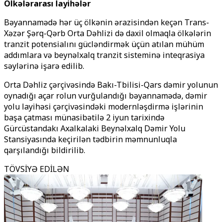
Ölkələrarası layihələr
Bəyannamədə hər üç ölkənin ərazisindən keçən Trans-
Xəzər Şərq-Qərb Orta Dəhlizi də daxil olmaqla ölkələrin
tranzit potensialını gücləndirmək üçün atılan mühüm
addımlara və beynəlxalq tranzit sisteminə inteqrasiya
səylərinə işarə edilib.
Orta Dəhliz çərçivəsində Bakı-Tbilisi-Qars dəmir yolunun
oynadığı açar rolun vurğulandığı bəyannamədə, dəmir
yolu layihəsi çərçivəsindəki modernləşdirmə işlərinin
başa çatması münasibətilə 2 iyun tarixində
Gürcüstandakı Axalkalaki Beynəlxalq Dəmir Yolu
Stansiyasında keçirilən tədbirin məmnunluqla
qarşılandığı bildirilib.
TÖVSİYƏ EDİLƏN