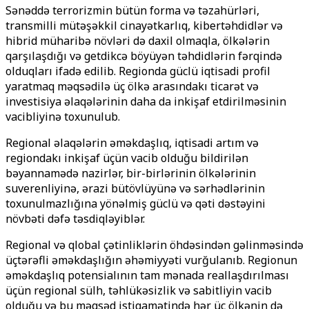
Sənəddə terrorizmin bütün forma və təzahürləri,
transmilli mütəşəkkil cinayətkarlıq, kibertəhdidlər və
hibrid müharibə növləri də daxil olmaqla, ölkələrin
qarşılaşdığı və getdikcə böyüyən təhdidlərin fərqində
olduqları ifadə edilib. Regionda güclü iqtisadi profil
yaratmaq məqsədilə üç ölkə arasındakı ticarət və
investisiya əlaqələrinin daha da inkişaf etdirilməsinin
vacibliyinə toxunulub.
Regional əlaqələrin əməkdaşlıq, iqtisadi artım və
regiondakı inkişaf üçün vacib olduğu bildirilən
bəyannamədə nazirlər, bir-birlərinin ölkələrinin
suverenliyinə, ərazi bütövlüyünə və sərhədlərinin
toxunulmazlığına yönəlmiş güclü və qəti dəstəyini
növbəti dəfə təsdiqləyiblər.
Regional və qlobal çətinliklərin öhdəsindən gəlinməsində
üçtərəfli əməkdaşlığın əhəmiyyəti vurğulanıb. Regionun
əməkdaşlıq potensialının tam mənada reallaşdırılması
üçün regional sülh, təhlükəsizlik və sabitliyin vacib
olduğu və bu məqsəd istiqamətində hər üç ölkənin də