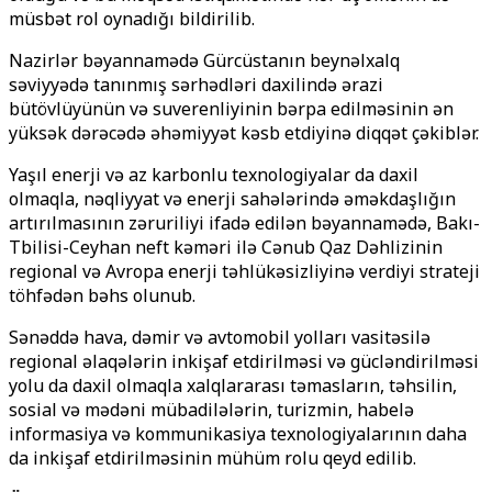
müsbət rol oynadığı bildirilib.
Nazirlər bəyannamədə Gürcüstanın beynəlxalq
səviyyədə tanınmış sərhədləri daxilində ərazi
bütövlüyünün və suverenliyinin bərpa edilməsinin ən
yüksək dərəcədə əhəmiyyət kəsb etdiyinə diqqət çəkiblər.
Yaşıl enerji və az karbonlu texnologiyalar da daxil
olmaqla, nəqliyyat və enerji sahələrində əməkdaşlığın
artırılmasının zəruriliyi ifadə edilən bəyannamədə, Bakı-
Tbilisi-Ceyhan neft kəməri ilə Cənub Qaz Dəhlizinin
regional və Avropa enerji təhlükəsizliyinə verdiyi strateji
töhfədən bəhs olunub.
Sənəddə hava, dəmir və avtomobil yolları vasitəsilə
regional əlaqələrin inkişaf etdirilməsi və gücləndirilməsi
yolu da daxil olmaqla xalqlararası təmasların, təhsilin,
sosial və mədəni mübadilələrin, turizmin, habelə
informasiya və kommunikasiya texnologiyalarının daha
da inkişaf etdirilməsinin mühüm rolu qeyd edilib.