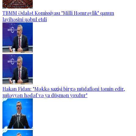
TBMM Ədalət Komissiyası "Milli Həmrəylik" qanun
layihəsini qəbul etdi
Hakan Fidan: "Məkkə sazişi birgə müdafiəni təmin edir,
müəyyən hədəf və ya düşmən yoxdur"