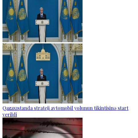
Qazaxıstanda strateji avtomobil yolunun tikintisinə start
verildi