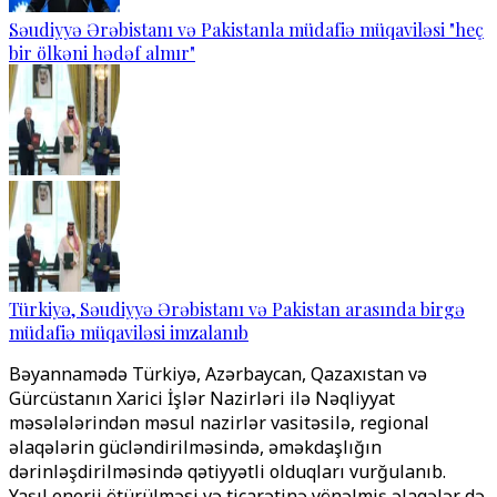
Səudiyyə Ərəbistanı və Pakistanla müdafiə müqaviləsi "heç
bir ölkəni hədəf almır"
Türkiyə, Səudiyyə Ərəbistanı və Pakistan arasında birgə
müdafiə müqaviləsi imzalanıb
Bəyannamədə Türkiyə, Azərbaycan, Qazaxıstan və
Gürcüstanın Xarici İşlər Nazirləri ilə Nəqliyyat
məsələlərindən məsul nazirlər vasitəsilə, regional
əlaqələrin gücləndirilməsində, əməkdaşlığın
dərinləşdirilməsində qətiyyətli olduqları vurğulanıb.
Yaşıl enerji ötürülməsi və ticarətinə yönəlmiş əlaqələr də