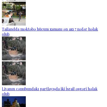
Tailandda məktəbə hücum zamanı ən azı 7 nəfər həlak
olub
Livanın cənubundakı partlayışda iki İsrail əsgəri həlak
olub