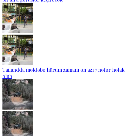
Tailandda məktəbə hücum zamanı ən azı 7 nəfər həlak
olub