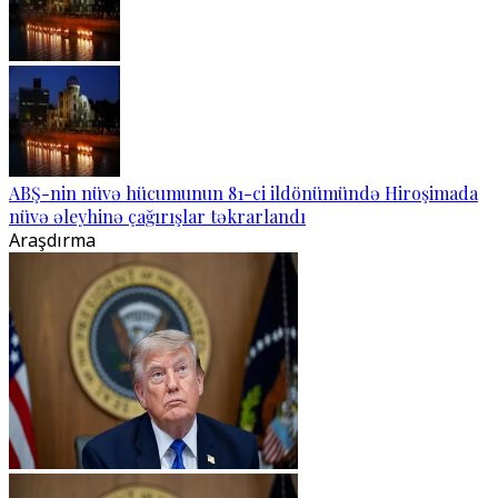
ABŞ-nin nüvə hücumunun 81-ci ildönümündə Hiroşimada
nüvə əleyhinə çağırışlar təkrarlandı
Araşdırma