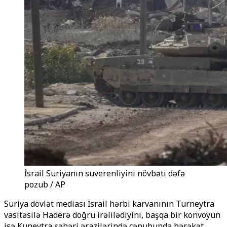
İsrail Suriyanın suverenliyini növbəti dəfə
pozub / AP
Suriya dövlət mediası İsrail hərbi karvanının Turneytra
vasitəsilə Haderə doğru irəlilədiyini, başqa bir konvoyun
isə Kuneytra şəhəri ərazilərində cənubunda hərəkət