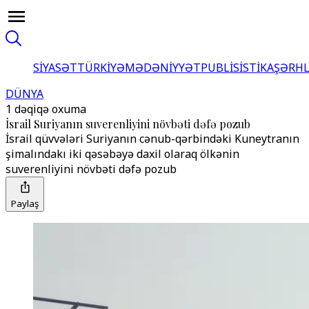
SİYASƏT
TÜRKİYƏ
MƏDƏNİYYƏT
PUBLİSİSTİKA
ŞƏRH
DÜNYA
1 dəqiqə oxuma
İsrail Suriyanın suverenliyini növbəti dəfə pozub
İsrail qüvvələri Suriyanın cənub-qərbindəki Kuneytranın
şimalındakı iki qəsəbəyə daxil olaraq ölkənin
suverenliyini növbəti dəfə pozub
Paylaş