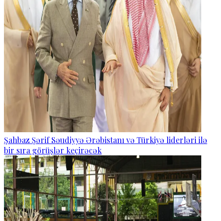
Şahbaz Şərif Səudiyyə Ərəbistanı və Türkiyə liderləri ilə
bir sıra görüşlər keçirəcək