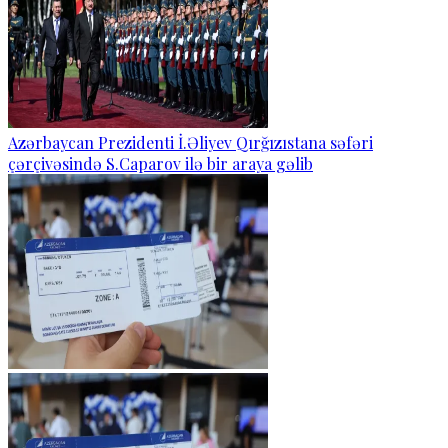
Azərbaycan Prezidenti İ.Əliyev Qırğızıstana səfəri
çərçivəsində S.Caparov ilə bir araya gəlib