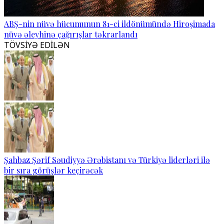
ABŞ-nin nüvə hücumunun 81-ci ildönümündə Hiroşimada
nüvə əleyhinə çağırışlar təkrarlandı
TÖVSİYƏ EDİLƏN
Şahbaz Şərif Səudiyyə Ərəbistanı və Türkiyə liderləri ilə
bir sıra görüşlər keçirəcək