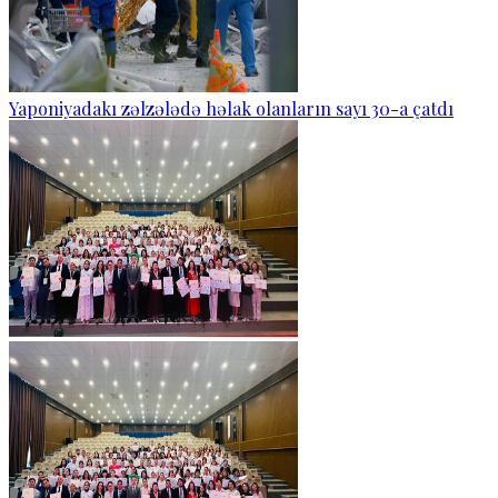
Yaponiyadakı zəlzələdə həlak olanların sayı 30-a çatdı