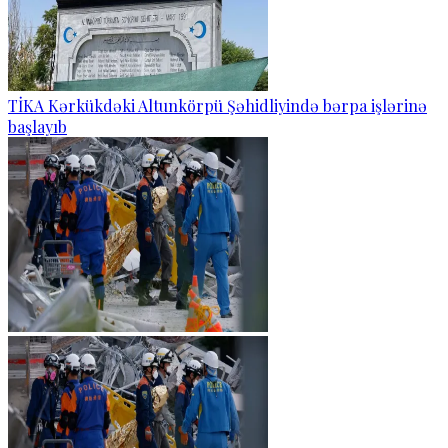
TİKA Kərkükdəki Altunkörpü Şəhidliyində bərpa işlərinə
başlayıb