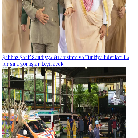
Şahbaz Şərif Səudiyyə Ərəbistanı və Türkiyə liderləri ilə
bir sıra görüşlər keçirəcək