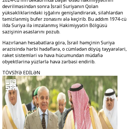
2024-cü ilin dekabrında Bəşər Əsəd hakimiyyətinin
devrilməsindən sonra İsrail Suriyanın Qolan
yüksəkliklərindəki işğalını genişləndirərək, silahlardan
təmizlənmiş bufer zonasını ələ keçirib. Bu addım 1974-cü
ildə Suriya ilə imzalanmış Hakimiyyətin Bölgüsü
sazişinin əsaslarını pozub.
Hazırlanan hesabatlara görə, İsrail həmçinin Suriya
ərazisində hərbi hədəflərə, o cümlədən döyüş təyyarələri,
raket sistemləri və hava hücumundan müdafiə
obyektlərinə yüzlərlə hava zərbəsi endirib.
TÖVSİYƏ EDİLƏN