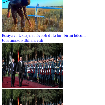
Rusiya və Ukrayna növbəti dəfə bir-birini hücum
törətməkdə ittiham etdi