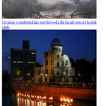
Livanın cənubundakı partlayışda iki İsrail əsgəri həlak
olub