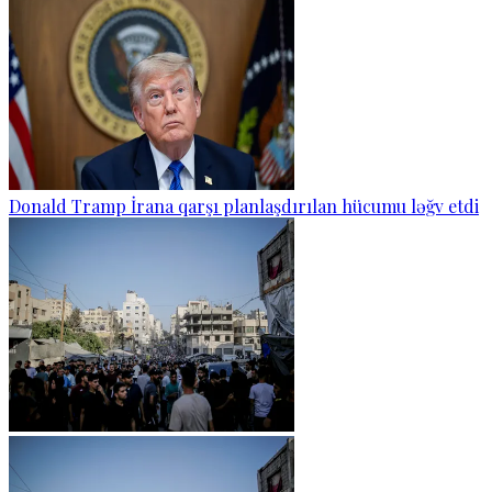
Donald Tramp İrana qarşı planlaşdırılan hücumu ləğv etdi