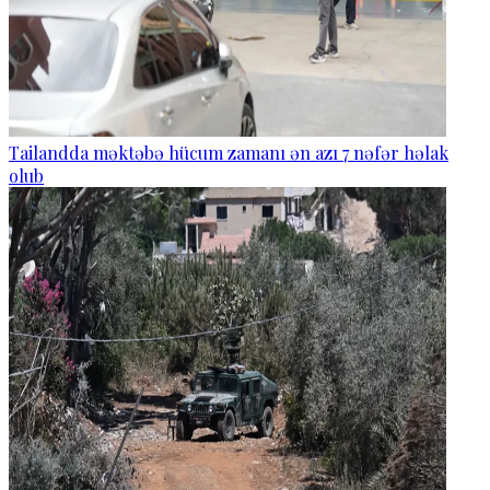
Tailandda məktəbə hücum zamanı ən azı 7 nəfər həlak
olub