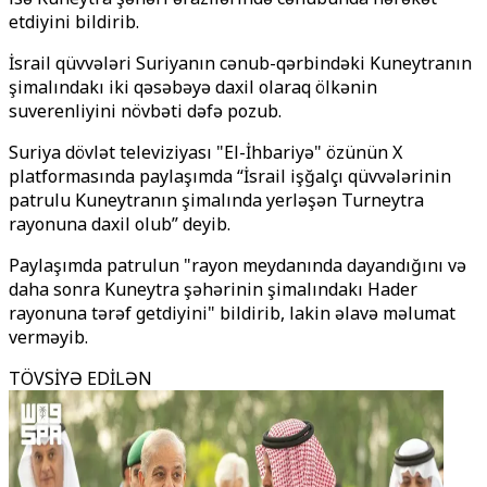
etdiyini bildirib.
İsrail qüvvələri Suriyanın cənub-qərbindəki Kuneytranın
şimalındakı iki qəsəbəyə daxil olaraq ölkənin
suverenliyini növbəti dəfə pozub.
Suriya dövlət televiziyası "El-İhbariyə" özünün X
platformasında paylaşımda “İsrail işğalçı qüvvələrinin
patrulu Kuneytranın şimalında yerləşən Turneytra
rayonuna daxil olub” deyib.
Paylaşımda patrulun "rayon meydanında dayandığını və
daha sonra Kuneytra şəhərinin şimalındakı Hader
rayonuna tərəf getdiyini" bildirib, lakin əlavə məlumat
verməyib.
TÖVSİYƏ EDİLƏN