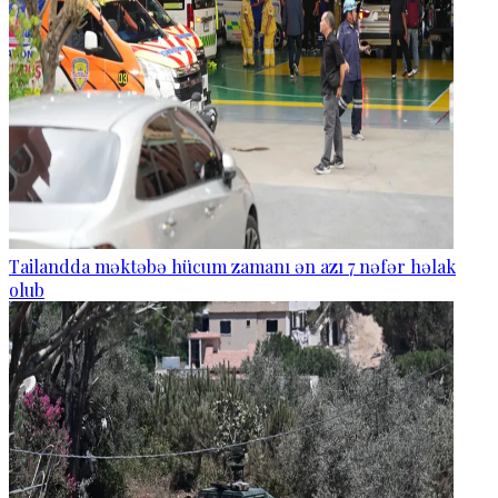
Tailandda məktəbə hücum zamanı ən azı 7 nəfər həlak
olub