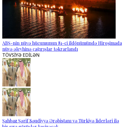
ABŞ-nin nüvə hücumunun 81-ci ildönümündə Hiroşimada
nüvə əleyhinə çağırışlar təkrarlandı
TÖVSİYƏ EDİLƏN
Şahbaz Şərif Səudiyyə Ərəbistanı və Türkiyə liderləri ilə
bir sıra görüşlər keçirəcək