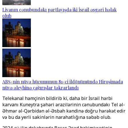
Livanın cənubundakı partlayışda iki İsrail əsgəri həlak
olub
ABŞ-nin nüvə hücumunun 81-ci ildönümündə Hiroşimada
nüvə əleyhinə çağırışlar təkrarlandı
Telekanal həmçinin bildirib ki, daha bir İsrail hərbi
karvanı Kuneytra şəhəri ərazilərinin cənubundakı Tel əl-
Əhmər əl-Qərbidən əl-Əsbah kəndinə doğru hərəkət edir
və bu da yerli sakinlərin narahatlığına səbəb olub.