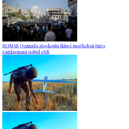
HƏMAS Qəzzada atəşkəsin ikinci mərhələsi üzrə
razılaşmanı qəbul etdi