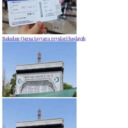
Bakıdan Qarsa təyyarə reysləri başlayıb