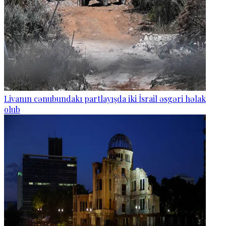
Livanın cənubundakı partlayışda iki İsrail əsgəri həlak
olub