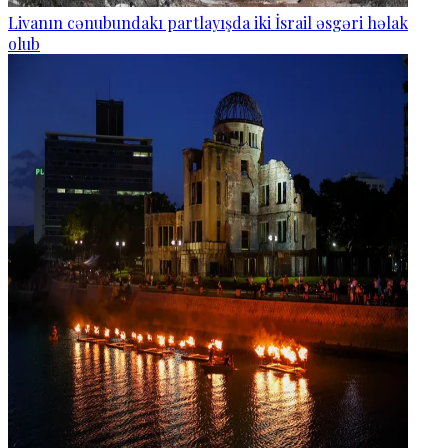
Livanın cənubundakı partlayışda iki İsrail əsgəri həlak
olub