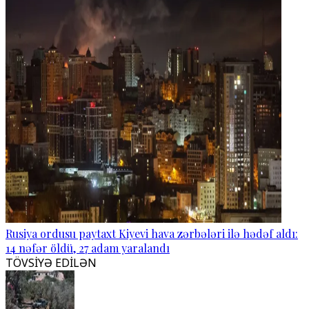
Rusiya ordusu paytaxt Kiyevi hava zərbələri ilə hədəf aldı:
14 nəfər öldü, 27 adam yaralandı
TÖVSİYƏ EDİLƏN