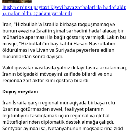
Rusiya ordusu paytaxt Kiyevi hava zərbələri ilə hədəf aldı:
14 nəfər öldü, 27 adam yaralandı
İran, "Hizbullah"a İsraillə birbaşa toqquşmamaq və
bunun əvəzinə İsrailin şimal sərhədini hədəf alacaq bir
müharibə aparması ilə bağlı göstəriş vermişdi. Lakin bu
mövqe, "Hizbullah"ın baş katibi Həsən Nəsrullahın
öldürülməsi və Livan və Suriyada peycerlərə edilən
hücumlardan sonra dəyişdi.
Vəkil qüvvələr vasitəsilə yalnız dolayı təsirə arxalanmaq,
İranın bölgədəki mövqeyini zəiflədə bilərdi və onu
regionda zəif aktor kimi göstərə bilərdi.
Döyüş meydanı
İran İsrailə qarşı regional münaqişədə birbaşa rolu
üzərinə götürməzdən əvvəl, fəaliyyət planının
legitimliyini təsdiqləmək üçün regional və qlobal
müttəfiqlərindən diplomatik dəstək almağa çalışdı.
Sentyabr ayında isə, Netanyahunun məqsədlərinə zidd