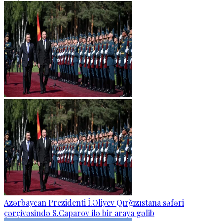
Azərbaycan Prezidenti İ.Əliyev Qırğızıstana səfəri
çərçivəsində S.Caparov ilə bir araya gəlib