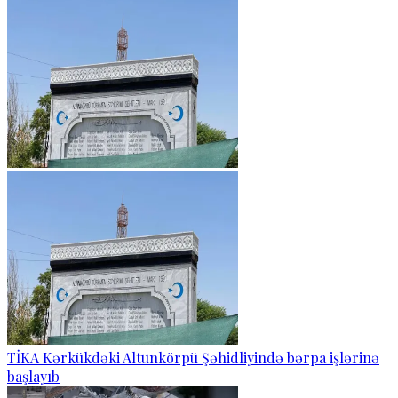
TİKA Kərkükdəki Altunkörpü Şəhidliyində bərpa işlərinə
başlayıb