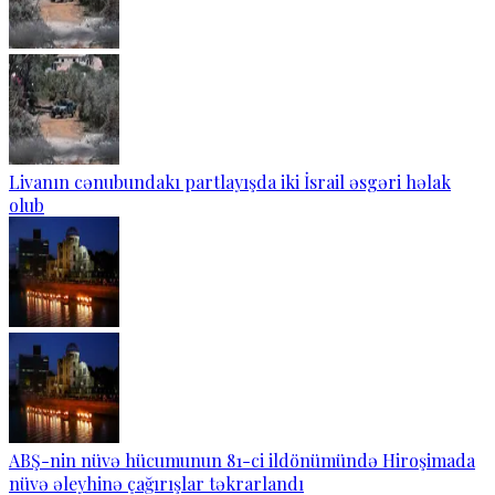
Livanın cənubundakı partlayışda iki İsrail əsgəri həlak
olub
ABŞ-nin nüvə hücumunun 81-ci ildönümündə Hiroşimada
nüvə əleyhinə çağırışlar təkrarlandı