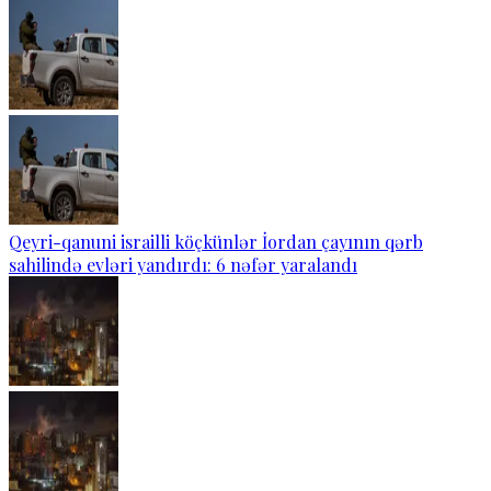
Qeyri-qanuni israilli köçkünlər İordan çayının qərb
sahilində evləri yandırdı: 6 nəfər yaralandı