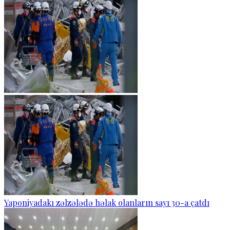
Yaponiyadakı zəlzələdə həlak olanların sayı 30-a çatdı