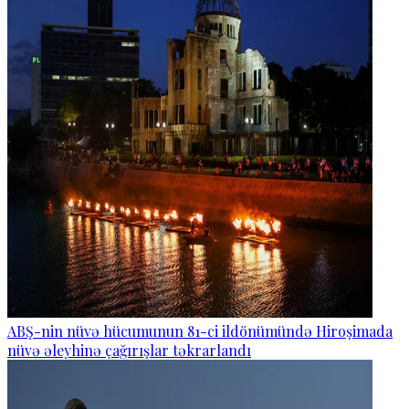
ABŞ-nin nüvə hücumunun 81-ci ildönümündə Hiroşimada
nüvə əleyhinə çağırışlar təkrarlandı