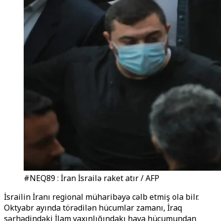
#NEQ89 : İran İsrailə raket atır / AFP
İsrailin İranı regional müharibəyə cəlb etmiş ola bilәr.
Oktyabr ayında törədilən hücumlar zamanı, İraq
sərhədindəki İlam yaxınlığındakı hava hücumundan