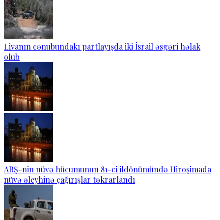
Livanın cənubundakı partlayışda iki İsrail əsgəri həlak
olub
ABŞ-nin nüvə hücumunun 81-ci ildönümündə Hiroşimada
nüvə əleyhinə çağırışlar təkrarlandı