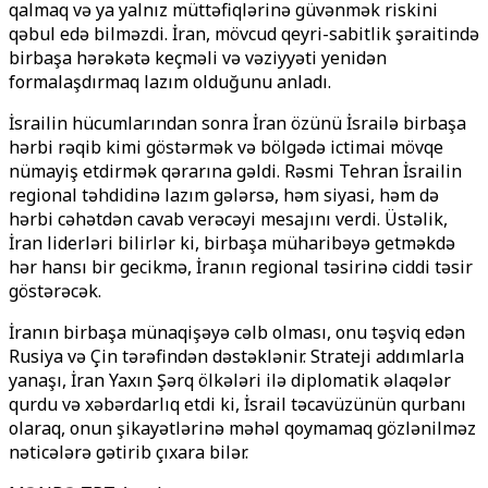
qalmaq və ya yalnız müttəfiqlərinə güvənmək riskini
qəbul edə bilməzdi. İran, mövcud qeyri-sabitlik şəraitində
birbaşa hərəkətə keçməli və vəziyyəti yenidən
formalaşdırmaq lazım olduğunu anladı.
İsrailin hücumlarından sonra İran özünü İsrailə birbaşa
hərbi rəqib kimi göstərmək və bölgədə ictimai mövqe
nümayiş etdirmək qərarına gəldi. Rəsmi Tehran İsrailin
regional təhdidinə lazım gələrsə, həm siyasi, həm də
hərbi cəhətdən cavab verəcəyi mesajını verdi. Üstəlik,
İran liderləri bilirlər ki, birbaşa müharibəyə getməkdə
hər hansı bir gecikmə, İranın regional təsirinə ciddi təsir
göstərəcək.
İranın birbaşa münaqişəyə cəlb olması, onu təşviq edən
Rusiya və Çin tərəfindən dəstəklənir. Strateji addımlarla
yanaşı, İran Yaxın Şərq ölkələri ilə diplomatik əlaqələr
qurdu və xəbərdarlıq etdi ki, İsrail təcavüzünün qurbanı
olaraq, onun şikayətlərinə məhəl qoymamaq gözlənilməz
nəticələrə gətirib çıxara bilər.