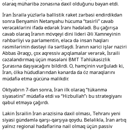
olaraq müharibə zonasına daxil olduğunu bəyan etdi.
İran İsrailə yüzlərlə ballistik raket zərbəsi endirdikdən
sonra Benyamin Netanyahu hücuma “təsirli” cavab
verəcəklərini ifadə edərək İranı hədələdi. Bu çağırışa
cavab olaraq İranın mövqeyi dini lideri Əli Xamneyinin
rəhbərliyi və parlamentin, eləcə də insan haqları
rəsmilərinin dəstəyi ilə sərtləşdi. İranın xarici işlər naziri
Abbas Əraqçı, çox aqressiv açıqlamalar verərək, İsraili
cəzalandırmaq üçün məsələni BMT Təhlükəsizlik
Şurasına daşıyacağını bildirdi. O, həmçinin vurğuladı ki,
İran, ölkə hüdudlarından kənarda da öz maraqlarını
müdafiə etmə gücünə malikdir.
Oktyabrın 7-dən sonra, İran ilk olaraq “tükənmə
siyasətini” müdafiə etdi və “Hizbullah”ı bu strategiyanı
qəbul etməyə çağırdı.
Lakin İsrailin İran ərazisinə daxil olması, Tehranı yeni
siyasi gündəmlə qarşı-qarşıya qoydu. Beləliklə, İran artıq
yalnız regional hədəflərinə nail olmaq üçün passiv