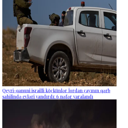
Qeyri-qanuni israilli köçkünlər İordan çayının qərb
sahilində evləri yandırdı: 6 nəfər yaralandı