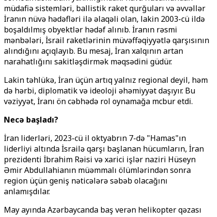
müdafiə sistemləri, ballistik raket qurğuları və əvvəllər
İranın nüvə hədəfləri ilə əlaqəli olan, lakin 2003-cü ildə
boşaldılmış obyektlər hədəf alınıb. İranın rəsmi
mənbələri, İsrail raketlərinin müvəffəqiyyətlə qarşısının
alındığını açıqlayıb. Bu mesaj, İran xalqının artan
narahatlığını sakitləşdirmək məqsədini güdür.
Lakin təhlükə, İran üçün artıq yalnız regional deyil, həm
də hərbi, diplomatik və ideoloji əhəmiyyət daşıyır. Bu
vəziyyət, İranı ön cəbhədə rol oynamağa mәcbur etdi.
Necə başladı?
İran liderləri, 2023-cü il oktyabrın 7-də "Hamas"ın
liderliyi altında İsrailə qarşı başlanan hücumların, İran
prezidenti İbrahim Rəisi və xarici işlər naziri Hüseyn
Əmir Abdullahianın müəmmalı ölümlərindən sonra
region üçün geniş nəticələrə səbəb olacağını
anlamışdılar.
May ayında Azərbaycanda baş verən helikopter qəzası