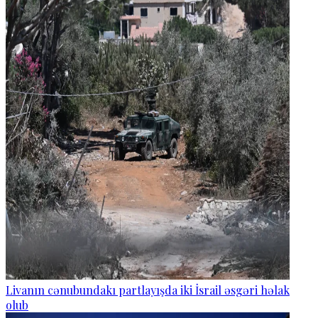
Livanın cənubundakı partlayışda iki İsrail əsgəri həlak
olub