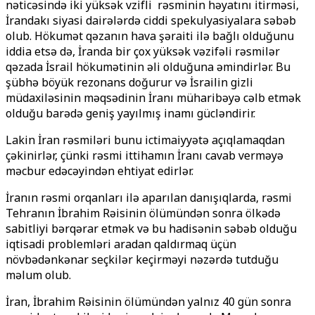
nəticəsində iki yüksək vәzifәli
rəsminin həyatını itirməsi,
İrandakı siyasi dairələrdə ciddi spekulyasiyalara səbəb
olub. Hökumət qəzanın hava şəraiti ilə bağlı olduğunu
iddia etsə də, İranda bir çox yüksək vəzifəli rəsmilər
qəzada İsrail hökumətinin əli olduğuna əmindirlər. Bu
şübhə böyük rezonans doğurur və İsrailin gizli
müdaxiləsinin məqsədinin İranı müharibəyə cəlb etmək
olduğu barədə geniş yayılmış inamı gücləndirir.
Lakin İran rəsmiləri bunu ictimaiyyətə açıqlamaqdan
çəkinirlər, çünki rəsmi ittihamın İranı cavab verməyə
məcbur edəcəyindən ehtiyat edirlər.
İranın rəsmi orqanları ilə aparılan danışıqlarda, rəsmi
Tehranın İbrahim Rəisinin ölümündən sonra ölkədə
sabitliyi bərqərar etmək və bu hadisənin səbəb olduğu
iqtisadi problemləri aradan qaldırmaq üçün
növbədənkənar seçkilər keçirməyi nəzərdə tutduğu
məlum olub.
İran, İbrahim Rəisinin ölümündən yalnız 40 gün sonra