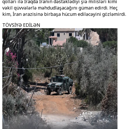
qolları ilə İraqda İranın dəstəklədiyi şiə milisləri kimi
vəkil qüvvələrlə məhdudlaşacağını güman edirdi. Heç
kim, İran ərazisinə birbaşa hücum ediləcəyini gözləmirdi.
TÖVSİYƏ EDİLƏN