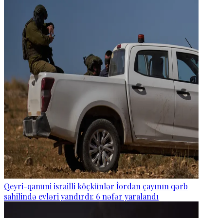
Qeyri-qanuni israilli köçkünlər İordan çayının qərb
sahilində evləri yandırdı: 6 nəfər yaralandı