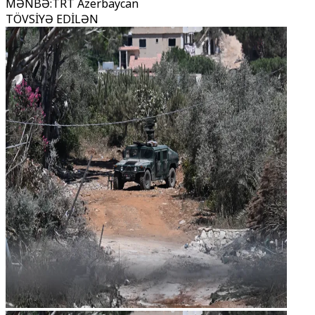
MƏNBƏ
:
TRT Azerbaycan
TÖVSİYƏ EDİLƏN