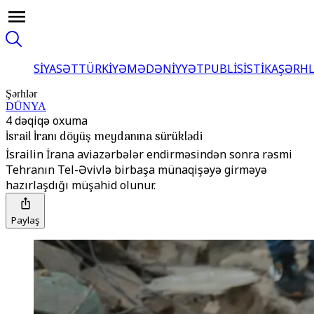
SİYASƏT
TÜRKİYƏ
MƏDƏNİYYƏT
PUBLİSİSTİKA
ŞƏRH
Şərhlər
DÜNYA
4 dəqiqə oxuma
İsrail İranı döyüş meydanına sürüklədi
İsrailin İrana aviazərbələr endirməsindən sonra rəsmi
Tehranın Tel-Əvivlə birbaşa münaqişəyə girməyə
hazırlaşdığı müşahidә olunur.
Paylaş