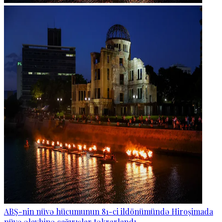
ABŞ-nin nüvə hücumunun 81-ci ildönümündə Hiroşimada
nüvə əleyhinə çağırışlar təkrarlandı