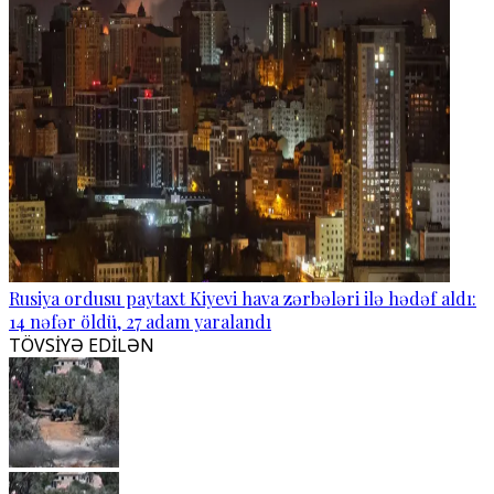
Rusiya ordusu paytaxt Kiyevi hava zərbələri ilə hədəf aldı:
14 nəfər öldü, 27 adam yaralandı
TÖVSİYƏ EDİLƏN