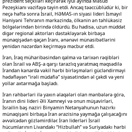
prezident seçkiləri keçirərək iyul ayında Məsud
Pezeşkianı vəzifəyə təyin etdi. Ancaq təəccüblüdür ki, bir
neçə həftə sonra İsrail, HƏMAS-ın siyasi lideri İsmayıl
Həniyəni Tehranın mərkəzində, ölkənin ən təhlükəsiz
bölgələrindən birində öldürdü. Bu hadisə, uzun müddət
digər regional aktorları dəstəkləyərək birbaşa
münaqişədən qaçan İranı, ənənəvi münasibətlərini
yenidən nəzərdən keçirməyə məcbur etdi.
İran, İraq müharibəsindən qalma və tarixən rəqibləri
olan İsrail və ABŞ-a qarşı tarazlıq yaratmaq məqsədilə
İrandan kənarda vəkil hərbi birləşmələri gücləndirməyi
hədəfləyən “irəli müdafiə” siyasətindən əl çəkdi və yeni
yollar axtarmağa başladı.
İran rəhbərləri ilə yaxın əlaqələri olan mənbələrə görə,
İranın dini lideri Əli Xamneyi və onun müşavirləri,
İsrailin baş naziri Binyamin Netanyahunun hazırkı
münaqişəni birbaşa İran ərazisinə yaymağa çalışacağını
əvvəlcədən gözləmirdilər. İran liderləri İsrail
hücumlarının Livandakı “Hizbullah” və Suriyadakı hərbi