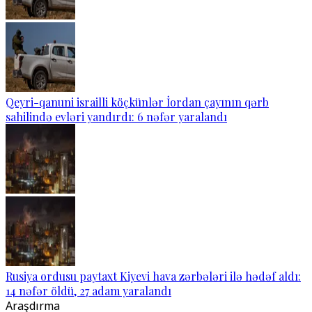
Qeyri-qanuni israilli köçkünlər İordan çayının qərb
sahilində evləri yandırdı: 6 nəfər yaralandı
Rusiya ordusu paytaxt Kiyevi hava zərbələri ilə hədəf aldı:
14 nəfər öldü, 27 adam yaralandı
Araşdırma