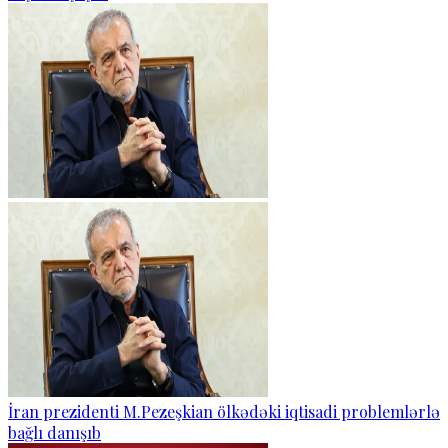
İran prezidenti M.Pezeşkian ölkədəki iqtisadi problemlərlə
bağlı danışıb