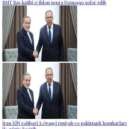
BMT Baş katibi 17 ildən sonra Dəməşqə səfər edib
İran XİN rəhbəri A.Əraqçi rusiyalı və pakistanlı həmkarları