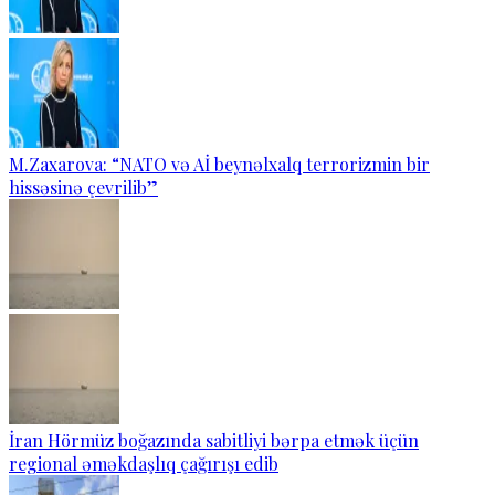
M.Zaxarova: “NATO və Aİ beynəlxalq terrorizmin bir
hissəsinə çevrilib”
İran Hörmüz boğazında sabitliyi bərpa etmək üçün
regional əməkdaşlıq çağırışı edib