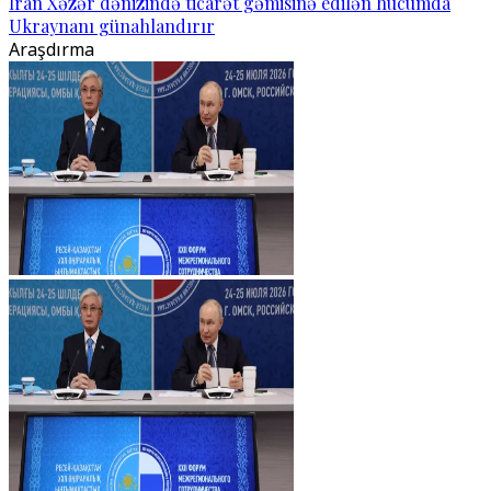
İran Xəzər dənizində ticarət gəmisinə edilən hücumda
Ukraynanı günahlandırır
Araşdırma