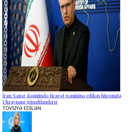
İran Xəzər dənizində ticarət gəmisinə edilən hücumda
Ukraynanı günahlandırır
TÖVSİYƏ EDİLƏN