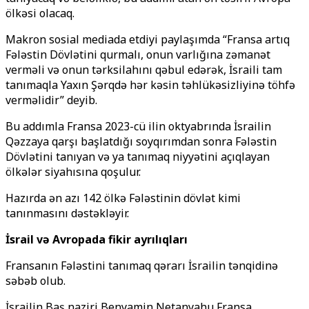
ölkəsi olacaq.
Makron sosial mediada etdiyi paylaşımda “Fransa artıq
Fələstin Dövlətini qurmalı, onun varlığına zəmanət
verməli və onun tərksilahını qəbul edərək, İsraili tam
tanımaqla Yaxın Şərqdə hər kəsin təhlükəsizliyinə töhfə
verməlidir” deyib.
Bu addımla Fransa 2023-cü ilin oktyabrında İsrailin
Qəzzaya qarşı başlatdığı soyqırımdan sonra Fələstin
Dövlətini tanıyan və ya tanımaq niyyətini açıqlayan
ölkələr siyahısına qoşulur.
Hazırda ən azı 142 ölkə Fələstinin dövlət kimi
tanınmasını dəstəkləyir.
İsrail və Avropada fikir ayrılıqları
Fransanın Fələstini tanımaq qərarı İsrailin tənqidinə
səbəb olub.
İsrailin Baş naziri Benyamin Netanyahu Fransa