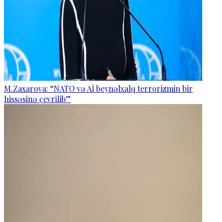
M.Zaxarova: “NATO və Aİ beynəlxalq terrorizmin bir
hissəsinə çevrilib”