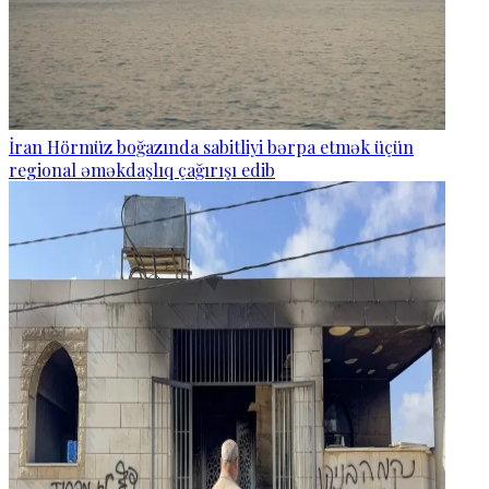
İran Hörmüz boğazında sabitliyi bərpa etmək üçün
regional əməkdaşlıq çağırışı edib