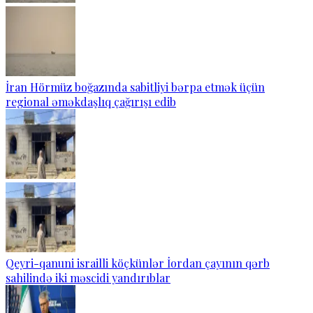
İran Hörmüz boğazında sabitliyi bərpa etmək üçün
regional əməkdaşlıq çağırışı edib
Qeyri-qanuni israilli köçkünlər İordan çayının qərb
sahilində iki məscidi yandırıblar