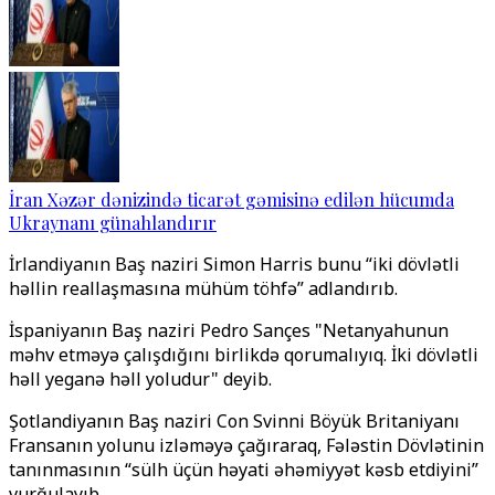
İran Xəzər dənizində ticarət gəmisinə edilən hücumda
Ukraynanı günahlandırır
İrlandiyanın Baş naziri Simon Harris bunu “iki dövlətli
həllin reallaşmasına mühüm töhfə” adlandırıb.
İspaniyanın Baş naziri Pedro Sançes "Netanyahunun
məhv etməyə çalışdığını birlikdə qorumalıyıq. İki dövlətli
həll yeganə həll yoludur" deyib.
Şotlandiyanın Baş naziri Con Svinni Böyük Britaniyanı
Fransanın yolunu izləməyə çağıraraq, Fələstin Dövlətinin
tanınmasının “sülh üçün həyati əhəmiyyət kəsb etdiyini”
vurğulayıb.