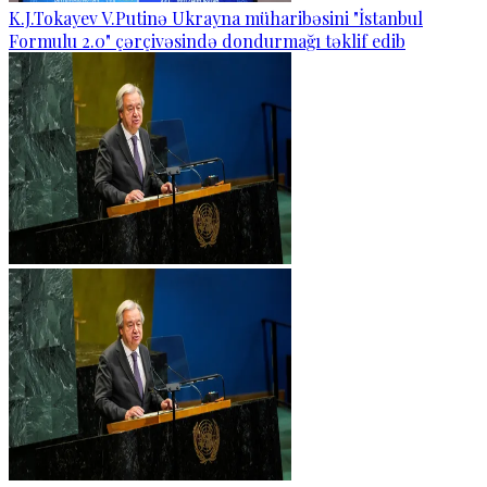
K.J.Tokayev V.Putinə Ukrayna müharibəsini "İstanbul
Formulu 2.0" çərçivəsində dondurmağı təklif edib