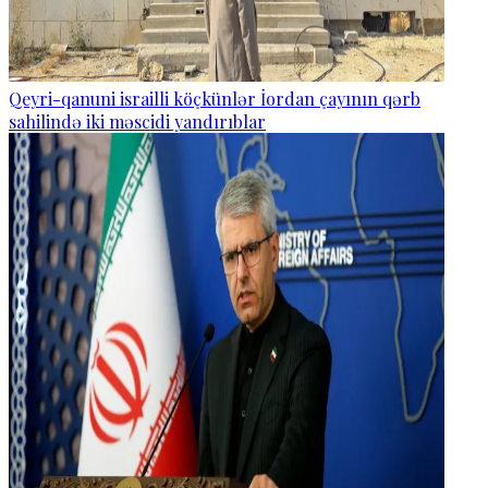
Qeyri-qanuni israilli köçkünlər İordan çayının qərb
sahilində iki məscidi yandırıblar