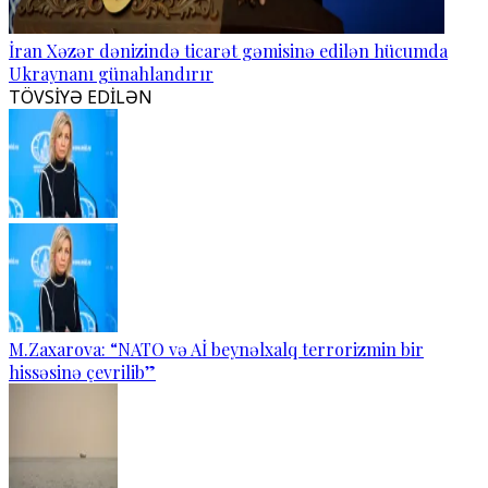
İran Xəzər dənizində ticarət gəmisinə edilən hücumda
Ukraynanı günahlandırır
TÖVSİYƏ EDİLƏN
M.Zaxarova: “NATO və Aİ beynəlxalq terrorizmin bir
hissəsinə çevrilib”