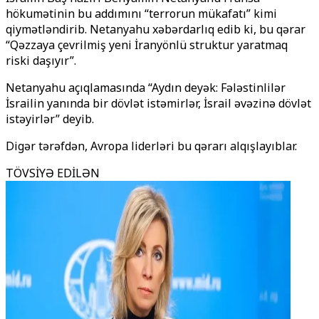
hökumətinin bu addımını “terrorun mükafatı” kimi
qiymətləndirib. Netanyahu xəbərdarlıq edib ki, bu qərar
“Qəzzaya çevrilmiş yeni İranyönlü struktur yaratmaq
riski daşıyır”.
Netanyahu açıqlamasında “Aydın deyək: Fələstinlilər
İsrailin yanında bir dövlət istəmirlər, İsrail əvəzinə dövlət
istəyirlər” deyib.
Digər tərəfdən, Avropa liderləri bu qərarı alqışlayıblar.
TÖVSİYƏ EDİLƏN