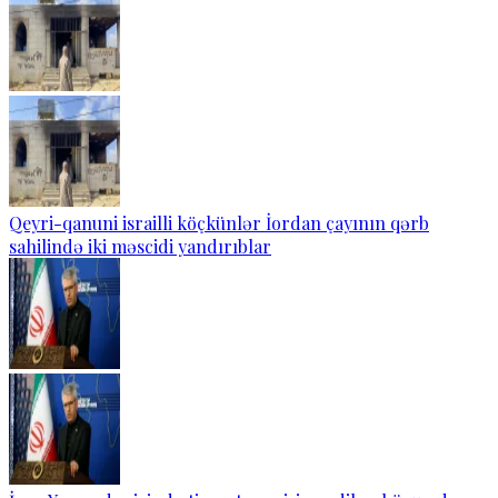
Qeyri-qanuni israilli köçkünlər İordan çayının qərb
sahilində iki məscidi yandırıblar