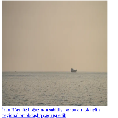
İran Hörmüz boğazında sabitliyi bərpa etmək üçün
regional əməkdaşlıq çağırışı edib