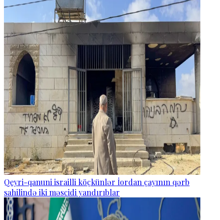
Qeyri-qanuni israilli köçkünlər İordan çayının qərb
sahilində iki məscidi yandırıblar