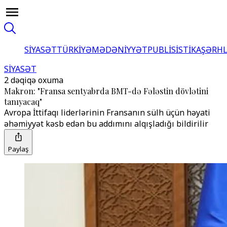
SİYASƏT
TÜRKİYƏ
MƏDƏNİYYƏT
PUBLİSİSTİKA
ŞƏRH
SİYASƏT
2 dəqiqə oxuma
Makron: "Fransa sentyabrda BMT-də Fələstin dövlətini
tanıyacaq"
Avropa İttifaqı liderlərinin Fransanın sülh üçün həyati
əhəmiyyət kəsb edən bu addımını alqışladığı bildirilir
Paylaş