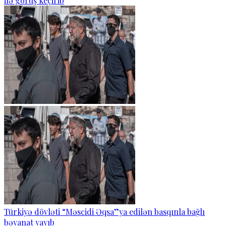
ilə görüş keçirib
Türkiyə dövləti “Məscidi Əqsa”ya edilən basqınla bağlı
bəyanat yayıb