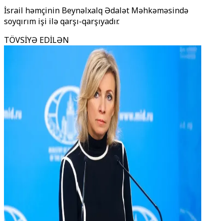
İsrail həmçinin Beynəlxalq Ədalət Məhkəməsində
soyqırım işi ilə qarşı-qarşıyadır.
TÖVSİYƏ EDİLƏN