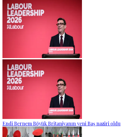
Endi Bernem Böyük Britaniyanın yeni Baş naziri oldu