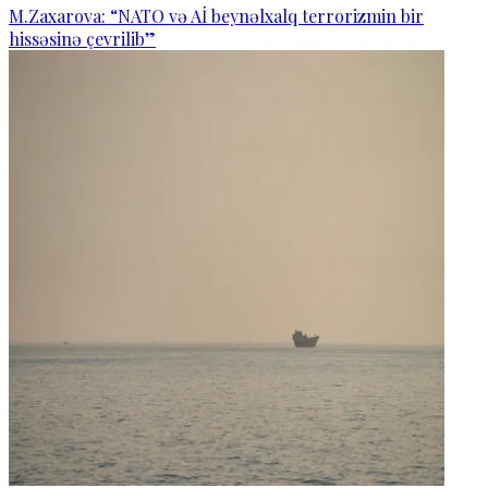
M.Zaxarova: “NATO və Aİ beynəlxalq terrorizmin bir
hissəsinə çevrilib”