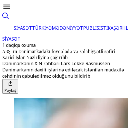
SİYASƏT
TÜRKİYƏ
MƏDƏNİYYƏT
PUBLİSİSTİKA
ŞƏRH
SİYASƏT
1 dəqiqə oxuma
ABŞ-ın Danimarkadakı fövqəladə və səlahiyyətli səfiri
Xarici İşlər Nazirliyinə çağırılıb
Danimarkanın XİN rəhbəri Lars Lökke Rasmussen
Danimarkanın daxili işlərinə ediləcək istənilən müdaxilə
cəhdinin qəbuledilməz olduğunu bildirib
Paylaş