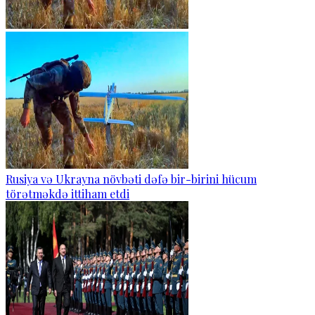
Rusiya və Ukrayna növbəti dəfə bir-birini hücum
törətməkdə ittiham etdi