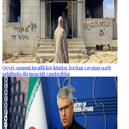
Qeyri-qanuni israilli köçkünlər İordan çayının qərb
sahilində iki məscidi yandırıblar