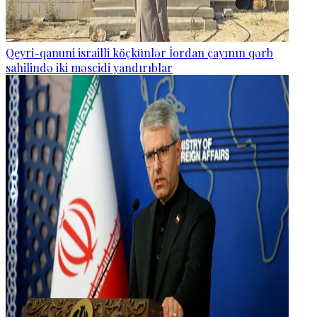
Qeyri-qanuni israilli köçkünlər İordan çayının qərb
sahilində iki məscidi yandırıblar