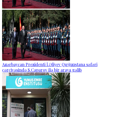
Azərbaycan Prezidenti İ.Əliyev Qırğızıstana səfəri
çərçivəsində S.Caparov ilə bir araya gəlib