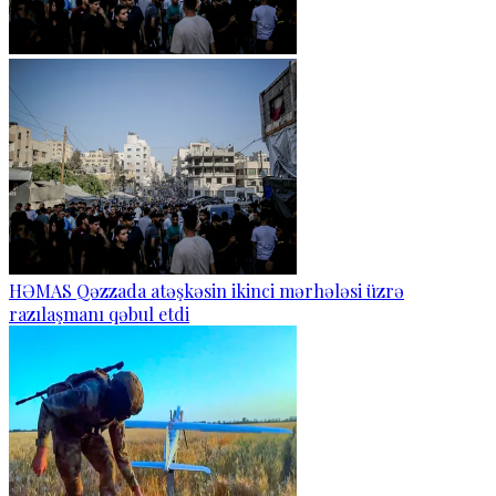
HƏMAS Qəzzada atəşkəsin ikinci mərhələsi üzrə
razılaşmanı qəbul etdi