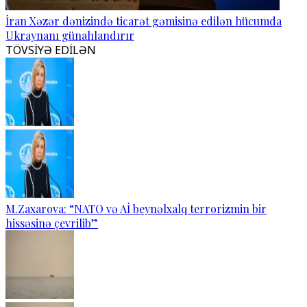
İran Xəzər dənizində ticarət gəmisinə edilən hücumda
Ukraynanı günahlandırır
TÖVSİYƏ EDİLƏN
M.Zaxarova: “NATO və Aİ beynəlxalq terrorizmin bir
hissəsinə çevrilib”