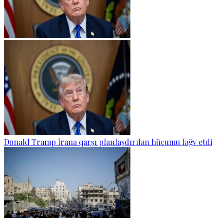
Donald Tramp İrana qarşı planlaşdırılan hücumu ləğv etdi