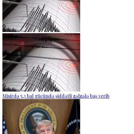
Misirdə 5,3 bal gücündə şiddətli zəlzələ baş verib