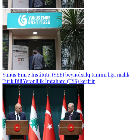
Yunus Emre İnstitutu (YEE) beynəlxalq tanınırlığa malik
Türk Dili Yetərlilik İmtahanı (TYS) keçirir