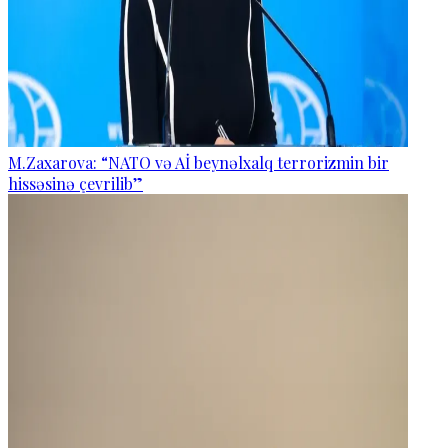
M.Zaxarova: “NATO və Aİ beynəlxalq terrorizmin bir
hissəsinə çevrilib”