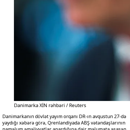
Danimarka XİN rəhbəri / Reuters
Danimarkanın dövlət yayım orqanı DR-ın avqustun 27-də
yaydığı xəbərə görə, Qrenlandiyada ABŞ vətəndaşlarının
naməlum əməliyyatlar apardığına dair məlumata əsasən,