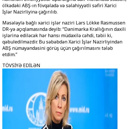
ölkədəki ABŞ-ın fövqəladə və səlahiyyətli səfiri Xarici
İşlər Nazirliyinə çağırılıb.
Məsələylə bağlı xarici işlər naziri Lars Lökke Rasmussen
DR-yə açıqlamasında deyib: “Danimarka Krallığının daxili
işlərinə ediləcək hər hansı müdaxilə cəhdi, təbii ki,
qəbuledilməzdir. Bu səbəbdən Xarici İşlər Nazirliyindən
ABŞ nümayəndəsini görüş üçün çağırılmasını tələb
etdim.”
TÖVSİYƏ EDİLƏN