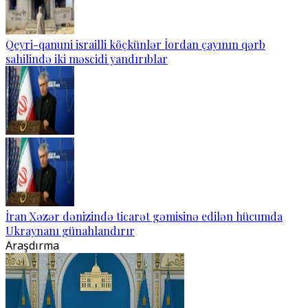
Qeyri-qanuni israilli köçkünlər İordan çayının qərb
sahilində iki məscidi yandırıblar
İran Xəzər dənizində ticarət gəmisinə edilən hücumda
Ukraynanı günahlandırır
Araşdırma