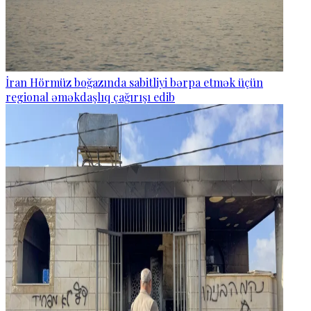
İran Hörmüz boğazında sabitliyi bərpa etmək üçün
regional əməkdaşlıq çağırışı edib