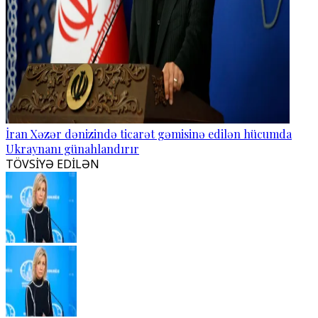
İran Xəzər dənizində ticarət gəmisinə edilən hücumda
Ukraynanı günahlandırır
TÖVSİYƏ EDİLƏN