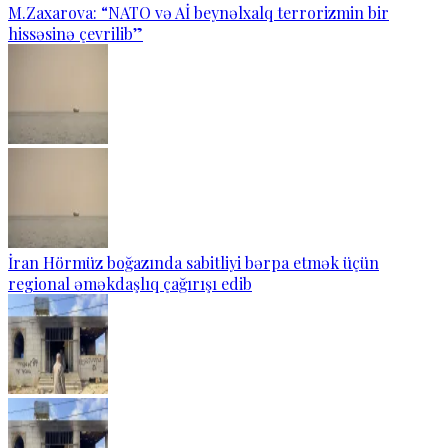
M.Zaxarova: “NATO və Aİ beynəlxalq terrorizmin bir
hissəsinə çevrilib”
İran Hörmüz boğazında sabitliyi bərpa etmək üçün
regional əməkdaşlıq çağırışı edib