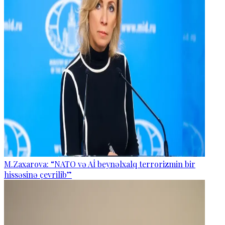
M.Zaxarova: “NATO və Aİ beynəlxalq terrorizmin bir
hissəsinə çevrilib”