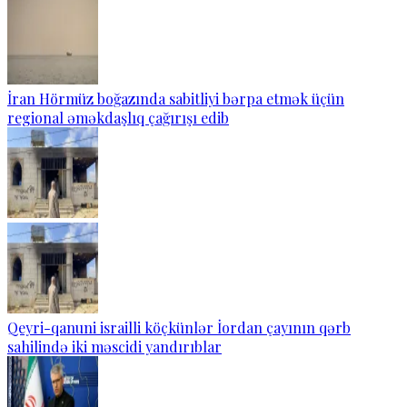
İran Hörmüz boğazında sabitliyi bərpa etmək üçün
regional əməkdaşlıq çağırışı edib
Qeyri-qanuni israilli köçkünlər İordan çayının qərb
sahilində iki məscidi yandırıblar