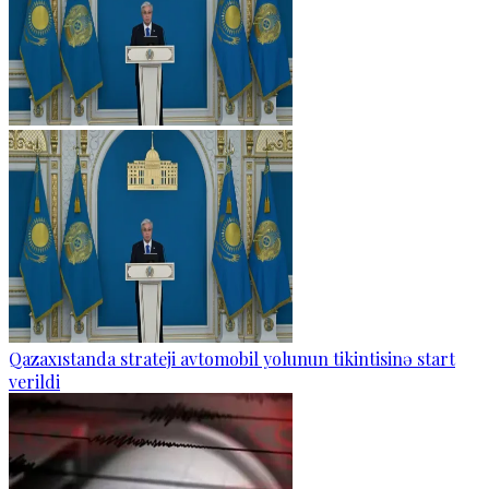
Qazaxıstanda strateji avtomobil yolunun tikintisinə start
verildi