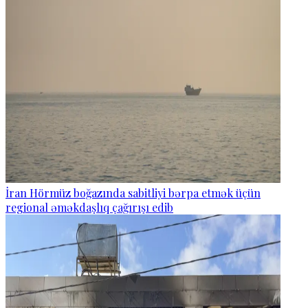
İran Hörmüz boğazında sabitliyi bərpa etmək üçün
regional əməkdaşlıq çağırışı edib