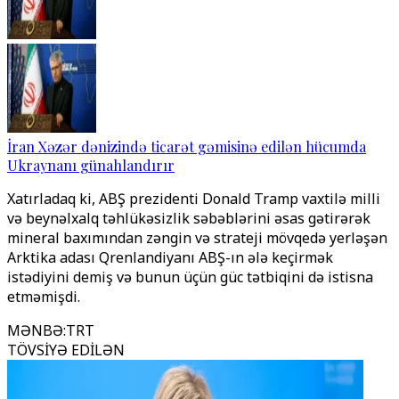
İran Xəzər dənizində ticarət gəmisinə edilən hücumda
Ukraynanı günahlandırır
Xatırladaq ki, ABŞ prezidenti Donald Tramp vaxtilə milli
və beynəlxalq təhlükəsizlik səbəblərini əsas gətirərək
mineral baxımından zəngin və strateji mövqedə yerləşən
Arktika adası Qrenlandiyanı ABŞ-ın ələ keçirmək
istədiyini demiş və bunun üçün güc tətbiqini də istisna
etməmişdi.
MƏNBƏ
:
TRT
TÖVSİYƏ EDİLƏN