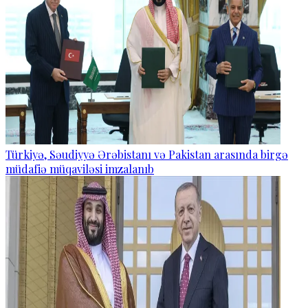
Türkiyə, Səudiyyə Ərəbistanı və Pakistan arasında birgə
müdafiə müqaviləsi imzalanıb