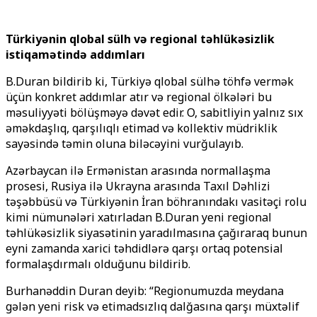
Türkiyənin qlobal sülh və regional təhlükəsizlik
istiqamətində addımları
B.Duran bildirib ki, Türkiyə qlobal sülhə töhfə vermək
üçün konkret addımlar atır və regional ölkələri bu
məsuliyyəti bölüşməyə dəvət edir. O, sabitliyin yalnız sıx
əməkdaşlıq, qarşılıqlı etimad və kollektiv müdriklik
sayəsində təmin oluna biləcəyini vurğulayıb.
Azərbaycan ilə Ermənistan arasında normallaşma
prosesi, Rusiya ilə Ukrayna arasında Taxıl Dəhlizi
təşəbbüsü və Türkiyənin İran böhranındakı vasitəçi rolu
kimi nümunələri xatırladan B.Duran yeni regional
təhlükəsizlik siyasətinin yaradılmasına çağıraraq bunun
eyni zamanda xarici təhdidlərə qarşı ortaq potensial
formalaşdırmalı olduğunu bildirib.
Burhanəddin Duran deyib: “Regionumuzda meydana
gələn yeni risk və etimadsızlıq dalğasına qarşı müxtəlif