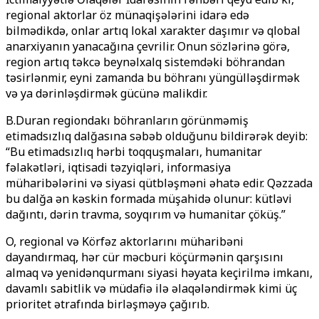
regional aktorlar öz münaqişələrini idarə edə
bilmədikdə, onlar artıq lokal xarakter daşımır və qlobal
anarxiyanın yanacağına çevrilir. Onun sözlərinə görə,
region artıq təkcə beynəlxalq sistemdəki böhrandan
təsirlənmir, eyni zamanda bu böhranı yüngülləşdirmək
və ya dərinləşdirmək gücünə malikdir.
B.Duran regiondakı böhranların görünməmiş
etimadsızlıq dalğasına səbəb olduğunu bildirərək deyib:
“Bu etimadsızlıq hərbi toqquşmaları, humanitar
fəlakətləri, iqtisadi təzyiqləri, informasiya
müharibələrini və siyasi qütbləşməni əhatə edir. Qəzzada
bu dalğa ən kəskin formada müşahidə olunur: kütləvi
dağıntı, dərin travma, soyqırım və humanitar çöküş.”
O, regional və Körfəz aktorlarını müharibəni
dayandırmaq, hər cür məcburi köçürmənin qarşısını
almaq və yenidənqurmanı siyasi həyata keçirilmə imkanı,
davamlı sabitlik və müdafiə ilə əlaqələndirmək kimi üç
prioritet ətrafında birləşməyə çağırıb.