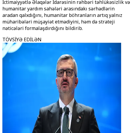
İctimaiyyətlə Əlaqələr İdarəsinin rəhbəri təhlükəsizlik və
humanitar yardım sahələri arasındakı sərhədlərin
aradan qalxdığını, humanitar böhranların artıq yalnız
müharibələri müşayiət etmədiyini, həm də strateji
nəticələri formalaşdırdığını bildirib.
TÖVSİYƏ EDİLƏN