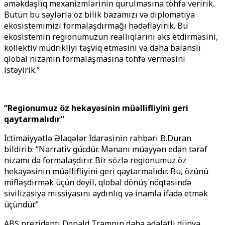
əməkdaşlıq mexanizmlərinin qurulmasına töhfə veririk.
Bütün bu səylərlə öz bilik bazamızı və diplomatiya
ekosistemimizi formalaşdırmağı hədəfləyirik. Bu
ekosistemin regionumuzun reallıqlarını əks etdirməsini,
kollektiv müdrikliyi təşviq etməsini və daha balanslı
qlobal nizamın formalaşmasına töhfə verməsini
istəyirik.”
“Regionumuz öz hekayəsinin müəllifliyini geri
qaytarmalıdır”
İctimaiyyətlə Əlaqələr İdarəsinin rəhbəri B.Duran
bildirib: “Narrativ gücdür. Mənanı müəyyən edən tərəf
nizamı da formalaşdırır. Bir sözlə regionumuz öz
hekayəsinin müəllifliyini geri qaytarmalıdır. Bu, özünü
mifləşdirmək üçün deyil, qlobal dönüş nöqtəsində
sivilizasiya missiyasını aydınlıq və inamla ifadə etmək
üçündür.”
ABŞ prezidenti Donald Trampın daha ədalətli dünya