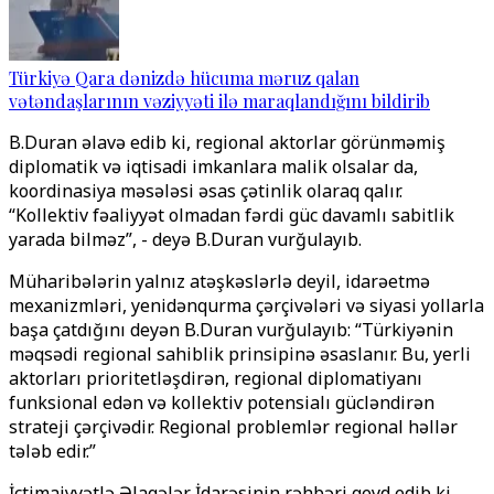
Türkiyə Qara dənizdə hücuma məruz qalan
vətəndaşlarının vəziyyəti ilə maraqlandığını bildirib
B.Duran əlavə edib ki, regional aktorlar görünməmiş
diplomatik və iqtisadi imkanlara malik olsalar da,
koordinasiya məsələsi əsas çətinlik olaraq qalır.
“Kollektiv fəaliyyət olmadan fərdi güc davamlı sabitlik
yarada bilməz”, - deyə B.Duran vurğulayıb.
Müharibələrin yalnız atəşkəslərlə deyil, idarəetmə
mexanizmləri, yenidənqurma çərçivələri və siyasi yollarla
başa çatdığını deyən B.Duran vurğulayıb: “Türkiyənin
məqsədi regional sahiblik prinsipinə əsaslanır. Bu, yerli
aktorları prioritetləşdirən, regional diplomatiyanı
funksional edən və kollektiv potensialı gücləndirən
strateji çərçivədir. Regional problemlər regional həllər
tələb edir.”
İctimaiyyətlə Əlaqələr İdarəsinin rəhbəri qeyd edib ki,