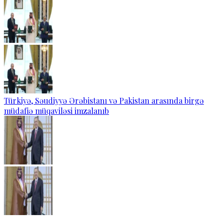
Türkiyə, Səudiyyə Ərəbistanı və Pakistan arasında birgə
müdafiə müqaviləsi imzalanıb