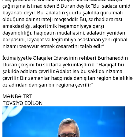
çağırışına istinad edən B.Duran deyib: “Bu, sadəcə ümid
bəyanatı deyil. Bu, ədalətin şüurlu şəkildə qurulmalı
olduğuna dair strateji məqsəddir. Bu, sərhədlərarası
əməkdaşlığı, alqoritmik hegemoniyaya qarşı
dayanıqlılığı, həqiqətin müdafiəsini, ədalətin yenidən
bərpasını, ləyaqət və legitimliyə əsaslanan yeni qlobal
nizamı təsəvvür etmək cəsarətini tələb edir.”
İctimaiyyətlə Əlaqələr İdarəsinin rəhbəri Burhanəddin
Duran çıxışını bu sözlərlə yekunlaşdırıb: “Həqiqət bu
şəkildə ədalətə çevrilir. Ədalət isə bu şəkildə nizama
çevrilir. Bir zamanlar haqqında danışılan region beləliklə
öz adından danışan bir regiona çevrilir.”
MƏNBƏ
:
TRT
TÖVSİYƏ EDİLƏN