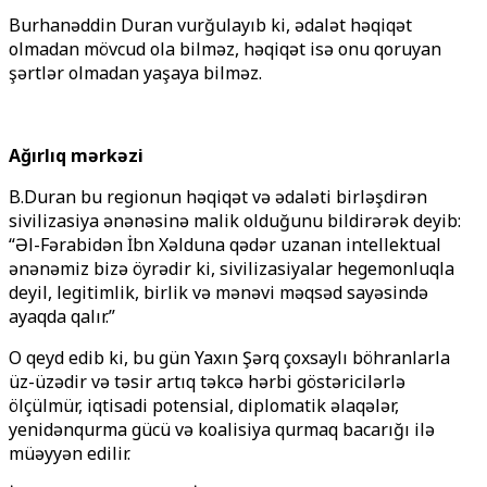
Burhanəddin Duran vurğulayıb ki, ədalət həqiqət
olmadan mövcud ola bilməz, həqiqət isə onu qoruyan
şərtlər olmadan yaşaya bilməz.
Ağırlıq mərkəzi
B.Duran bu regionun həqiqət və ədaləti birləşdirən
sivilizasiya ənənəsinə malik olduğunu bildirərək deyib:
“Əl-Fərabidən İbn Xəlduna qədər uzanan intellektual
ənənəmiz bizə öyrədir ki, sivilizasiyalar hegemonluqla
deyil, legitimlik, birlik və mənəvi məqsəd sayəsində
ayaqda qalır.”
O qeyd edib ki, bu gün Yaxın Şərq çoxsaylı böhranlarla
üz-üzədir və təsir artıq təkcə hərbi göstəricilərlə
ölçülmür, iqtisadi potensial, diplomatik əlaqələr,
yenidənqurma gücü və koalisiya qurmaq bacarığı ilə
müəyyən edilir.