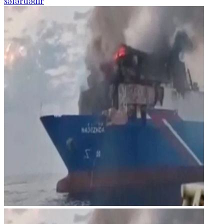
səfərdədir