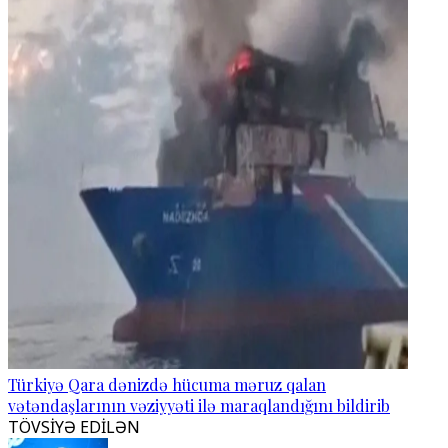
Türkiyə Qara dənizdə hücuma məruz qalan
vətəndaşlarının vəziyyəti ilə maraqlandığını bildirib
TÖVSİYƏ EDİLƏN