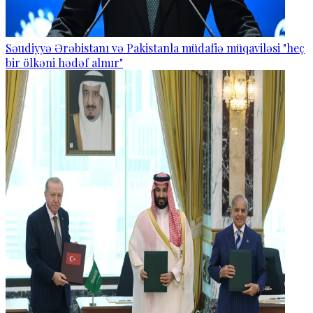
Səudiyyə Ərəbistanı və Pakistanla müdafiə müqaviləsi "heç
bir ölkəni hədəf almır"