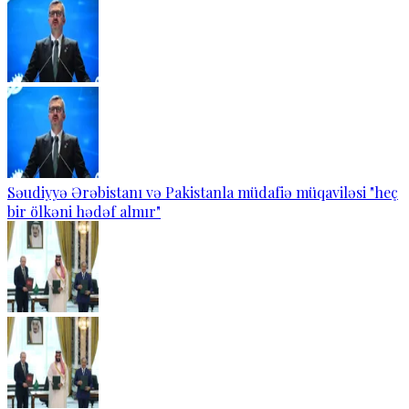
Səudiyyə Ərəbistanı və Pakistanla müdafiə müqaviləsi "heç
bir ölkəni hədəf almır"