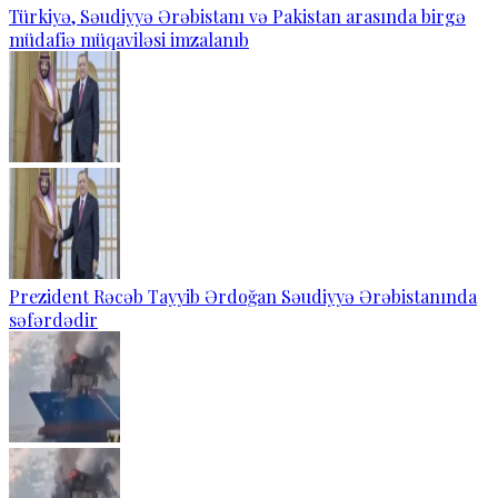
Türkiyə, Səudiyyə Ərəbistanı və Pakistan arasında birgə
müdafiə müqaviləsi imzalanıb
Prezident Rəcəb Tayyib Ərdoğan Səudiyyə Ərəbistanında
səfərdədir