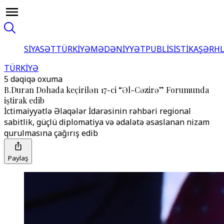
SİYASƏT
TÜRKİYƏ
MƏDƏNİYYƏT
PUBLİSİSTİKA
ŞƏRH
TÜRKİYƏ
5 dəqiqə oxuma
B.Duran Dohada keçirilən 17-ci “Əl-Cəzirə” Forumunda
iştirak edib
İctimaiyyətlə Əlaqələr İdarəsinin rəhbəri regional
sabitlik, güçlü diplomatiya və ədalətə əsaslanan nizam
qurulmasına çağırış edib
Paylaş