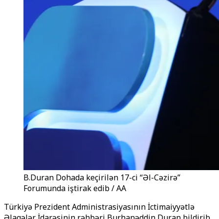
B.Duran Dohada keçirilən 17-ci “Əl-Cəzirə”
Forumunda iştirak edib / AA
Türkiyə Prezident Administrasiyasının İctimaiyyətlə
Əlaqələr İdarəsinin rəhbəri Burhanəddin Duran bildirib