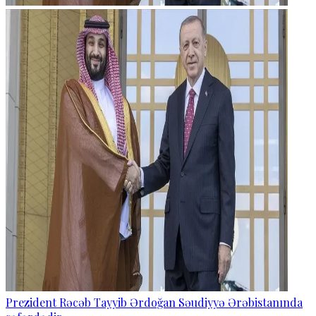
Prezident Rəcəb Tayyib Ərdoğan Səudiyyə Ərəbistanında