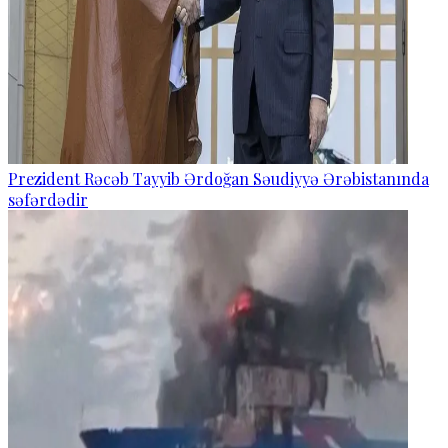
Prezident Rəcəb Tayyib Ərdoğan Səudiyyə Ərəbistanında
səfərdədir