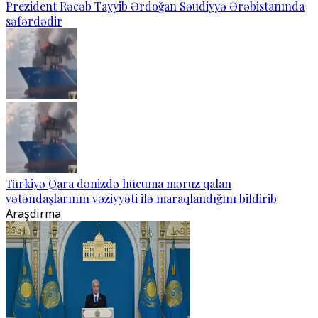
Prezident Rəcəb Tayyib Ərdoğan Səudiyyə Ərəbistanında
səfərdədir
Türkiyə Qara dənizdə hücuma məruz qalan
vətəndaşlarının vəziyyəti ilə maraqlandığını bildirib
Araşdırma