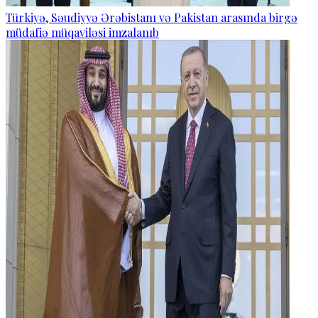
Türkiyə, Səudiyyə Ərəbistanı və Pakistan arasında birgə
müdafiə müqaviləsi imzalanıb