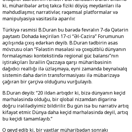
ki, müharibələr artıq təkcə fiziki döyüş meydanları ilə
məhdudlaşmır, narrativlər, rəqəmsal platformalar və
manipulyasiya vasitəsilə aparılır.
Türkiyə rəsmisi B.Duran bu barədə fevralın 7-də Qətərin
paytaxtı Dohada keçirilən 17-ci “Əl-Cəzirə” Forumunun
açılışında çıxış edərkən deyib. B.Duran tədbirin əsas
mövzusu olan “Fələstin məsələsi və çoxqütblü dünyanın
formalaşması kontekstində regional güc balansı”nın
iştirakçıları İsrailin Qəzzaya qarşı müharibəsinin
dağıdıcı reallığı ilə üzləşməyə, eyni zamanda beynəlxalq
sistemin daha dərin transformasiyası ilə mübarizəyə
çağıran bir çərçivə olduğunu vurğulayıb.
B.Duran deyib: “20 ildən artıqdır ki, bizə dünyanın keçid
mərhələsində olduğu, bir qlobal nizamdan digərinə
doğru irəlilədiyimiz bildirilir. Bu gün isə bu narrativ artıq
kifayət etmir. Dünya daha keçid mərhələsində deyil, artıq
bu keçidi tamamlayıb.”
O qeyd edib ki, bir vaxtlar müharibədən sonrakı