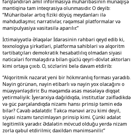
fərqləndirən amil informasiya müharibəsinin münaqişə
məntiqinə tam inteqrasiya olunmasıdır. O deyib:
“Müharibələr artıq fiziki döyüş meydanları ilə
məhdudlaşmır, narrativlər, rəqəmsal platformalar və
manipulyasiya vasitəsilə aparılır.”
İctimaiyyətlə Əlaqələr İdarəsinin rəhbəri qeyd edib ki,
texnologiya şirkətləri, platforma sahibləri və alqoritm
tərtibatçıları demokratik hesabatlılıq olmadan siyasi
nəticələri formalaşdıra bilən güclü qeyri-dövlət aktorları
kimi ortaya çıxıb. O, sözlərini belə davam etdirib:
“Alqoritmik nəzarət yeni bir hökmranlıq forması yaradıb.
Nəyin görünən, nəyin etibarlı və nəyin yox olacağını o
müəyyənləşdirir. Bu məqamda əsas məsələyə diqqət
yetirməliyik: İyerarxiya dağıldıqda, institutlar zəiflədikdə
və güc parçalandıqda nizamı hansı prinsip təmin edə
bilər? Cavab ədalətdir. Təkcə mənəvi arzu kimi deyil,
siyasi nizamı tənzimləyən prinsip kimi. Çünki ədalət
legitimlik yaradır. Ədalətin mövcud olduğu yerdə nizam
zorla qəbul etdirilmir, daxildən mənimsənilir.”