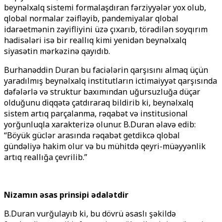
beynəlxalq sistemi formalaşdıran fərziyyələr yox olub,
qlobal normalar zəifləyib, pandemiyalar qlobal
idarəetmənin zəyifliyini üzə çıxarıb, törədilən soyqırım
hadisələri isə bir reallıq kimi yenidən beynəlxalq
siyasətin mərkəzinə qayıdıb.
Burhanəddin Duran bu faciələrin qarşısını almaq üçün
yaradılmış beynəlxalq institutların ictimaiyyət qarşısında
dəfələrlə və struktur baxımından uğursuzluğa düçar
olduğunu diqqətə çatdıraraq bildirib ki, beynəlxalq
sistem artıq parçalanma, rəqabət və institusional
yorğunluqla xarakterizə olunur. B.Duran əlavə edib:
“Böyük güclər arasında rəqabət getdikcə qlobal
gündəliyə hakim olur və bu mühitdə qeyri-müəyyənlik
artıq reallığa çevrilib.”
Nizamın əsas prinsipi ədalətdir
B.Duran vurğulayıb ki, bu dövrü əsaslı şəkildə