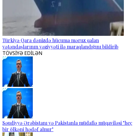
Türkiyə Qara dənizdə hücuma məruz qalan
vətəndaşlarının vəziyyəti ilə maraqlandığını bildirib
TÖVSİYƏ EDİLƏN
Səudiyyə Ərəbistanı və Pakistanla müdafiə müqaviləsi "heç
bir ölkəni hədəf almır"