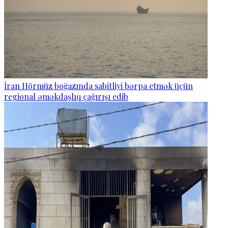
İran Hörmüz boğazında sabitliyi bərpa etmək üçün
regional əməkdaşlıq çağırışı edib