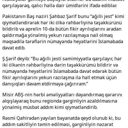
qarşılayaraq, qalıcı həllə dair ümidlərini ifadə ediblər.
Pakistanın Baş naziri Şahbaz Şərif bunu “ağıllı jest” kimi
qiymətləndirərək hər iki ölkə rəhbərliyinə təşəkkürünü
bildirib və aprelin 10-da bütün fikir ayrılıqlarını aradan
qaldırmağa yönəlmiş yekun razılaşmaya nail olmaq
məqsədilə tərəflərin nümayəndə heyətlərini İslamabada
dəvət edib.
Ş.Şərif deyib: “Bu ağıllı jesti səmimiyyətlə qarşılayır, hər
iki ölkənin rəhbərliyinə dərin təşəkkürümü bildirir və
nümayəndə heyətlərini İslamabada dəvət edərək bütün
fikir ayrılıqlarını yekun razılaşma ilə həll etmək üçün
danışıqları davam etdirməyə çağırıram.”
Misir ABŞ-nin hərbi əməliyyatları dayandırmaq qərarını
alqışlayaraq bunu regionda gərginliyin azaldılmasına
yönəlmiş müsbət addım kimi qiymətləndirib.
Rəsmi Qahirədən yayılan bəyanatda qeyd olunub ki, bu
addım sakitliyin təmin edilməsi, gərginliyin nəzarət