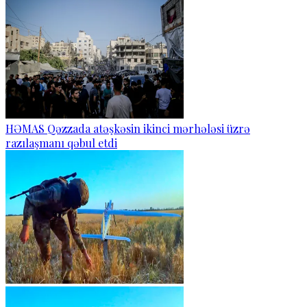
HƏMAS Qəzzada atəşkəsin ikinci mərhələsi üzrə
razılaşmanı qəbul etdi