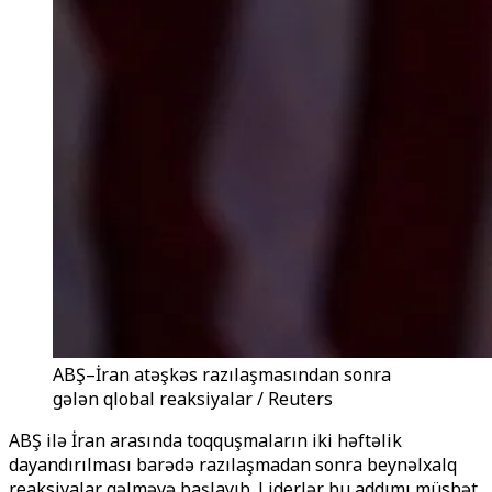
ABŞ–İran atəşkəs razılaşmasından sonra
gələn qlobal reaksiyalar / Reuters
ABŞ ilə İran arasında toqquşmaların iki həftəlik
dayandırılması barədə razılaşmadan sonra beynəlxalq
reaksiyalar gəlməyə başlayıb. Liderlər bu addımı müsbət