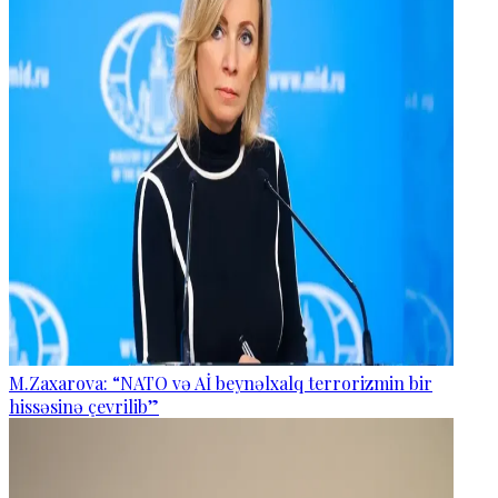
M.Zaxarova: “NATO və Aİ beynəlxalq terrorizmin bir
hissəsinə çevrilib”