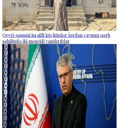
Qeyri-qanuni israilli köçkünlər İordan çayının qərb
sahilində iki məscidi yandırıblar