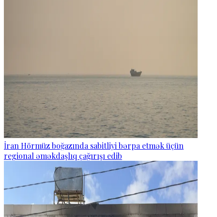
İran Hörmüz boğazında sabitliyi bərpa etmək üçün
regional əməkdaşlıq çağırışı edib