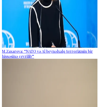
M.Zaxarova: “NATO və Aİ beynəlxalq terrorizmin bir
hissəsinə çevrilib”