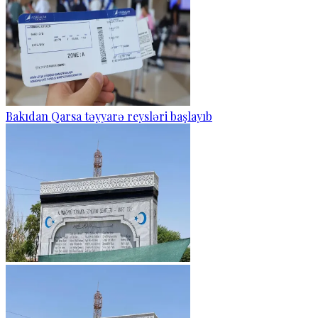
Bakıdan Qarsa təyyarə reysləri başlayıb