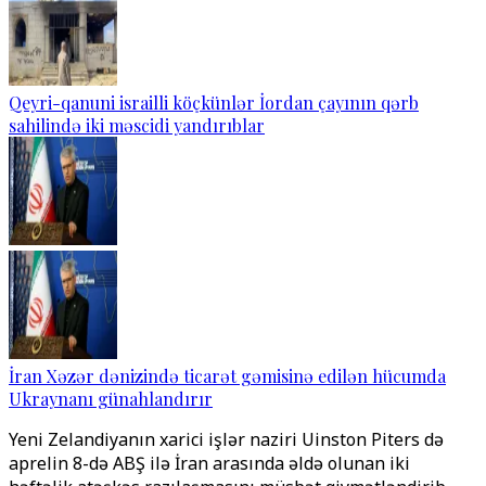
Qeyri-qanuni israilli köçkünlər İordan çayının qərb
sahilində iki məscidi yandırıblar
İran Xəzər dənizində ticarət gəmisinə edilən hücumda
Ukraynanı günahlandırır
Yeni Zelandiyanın xarici işlər naziri Uinston Piters də
aprelin 8-də ABŞ ilə İran arasında əldə olunan iki