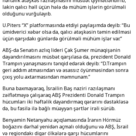
həftəlik atəşkəs razılaşmasını müsbət qiymətləndirib,
lakin qalıcı həll üçün hələ də mühüm işlərin görülməli
olduğunu vurğulayıb.
U.Piters “X” platformasında etdiyi paylaşımda deyib: “Bu
ümidverici xəbər olsa da, qalıcı atəşkəsin təmin edilməsi
üçün qarşıdakı günlərdə görülməli mühüm işlər var.”
ABŞ-da Senatın azlıq lideri Çak Şumer münaqişənin
dayandırılmasını müsbət qarşılasa da, prezident Donald
Trampın yanaşmasını tənqid edərək deyib: “D.Trampın
geri addım atmasından və əsassız öyünməsindən sonra
çıxış yolu axtarmasından məmnunam.”
Buna baxmayaraq, İsrailin Baş naziri razılaşmanı
zəiflətməyə çalışaraq ABŞ Prezidenti Donald Trampın
hücumları iki həftəlik dayandırmaq qərarını dəstəkləsə
də, bu fasilə ilə bağlı müəyyən şərtlər irəli sürüb.
Benyamin Netanyahu açıqlamasında İranın Hörmüz
boğazını dərhal yenidən açmalı olduğunu və ABŞ, İsrail
və regiondakı digər ölkələrə qarşı hücumlarını