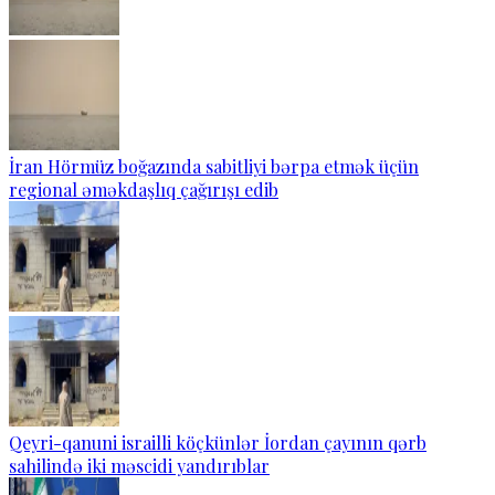
İran Hörmüz boğazında sabitliyi bərpa etmək üçün
regional əməkdaşlıq çağırışı edib
Qeyri-qanuni israilli köçkünlər İordan çayının qərb
sahilində iki məscidi yandırıblar