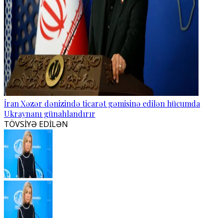
İran Xəzər dənizində ticarət gəmisinə edilən hücumda
Ukraynanı günahlandırır
TÖVSİYƏ EDİLƏN