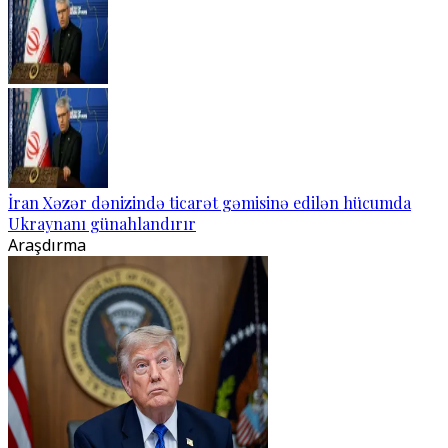
İran Xəzər dənizində ticarət gəmisinə edilən hücumda
Ukraynanı günahlandırır
Araşdırma