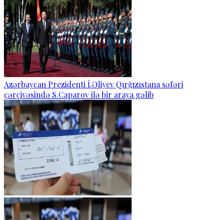
Azərbaycan Prezidenti İ.Əliyev Qırğızıstana səfəri
çərçivəsində S.Caparov ilə bir araya gəlib