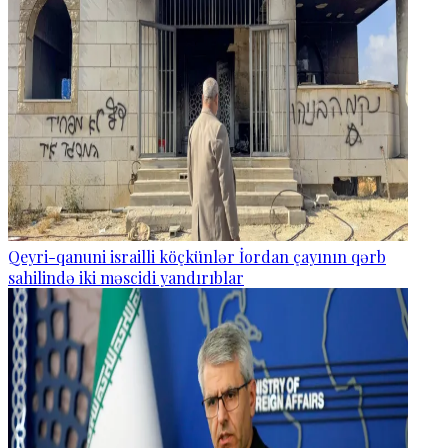
Qeyri-qanuni israilli köçkünlər İordan çayının qərb
sahilində iki məscidi yandırıblar