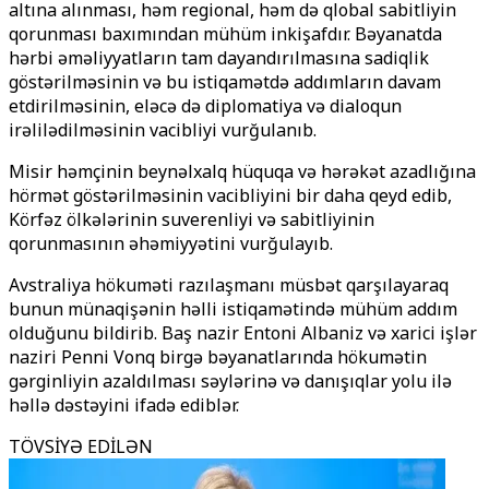
altına alınması, həm regional, həm də qlobal sabitliyin
qorunması baxımından mühüm inkişafdır. Bəyanatda
hərbi əməliyyatların tam dayandırılmasına sadiqlik
göstərilməsinin və bu istiqamətdə addımların davam
etdirilməsinin, eləcə də diplomatiya və dialoqun
irəlilədilməsinin vacibliyi vurğulanıb.
Misir həmçinin beynəlxalq hüquqa və hərəkət azadlığına
hörmət göstərilməsinin vacibliyini bir daha qeyd edib,
Körfəz ölkələrinin suverenliyi və sabitliyinin
qorunmasının əhəmiyyətini vurğulayıb.
Avstraliya hökuməti razılaşmanı müsbət qarşılayaraq
bunun münaqişənin həlli istiqamətində mühüm addım
olduğunu bildirib. Baş nazir Entoni Albaniz və xarici işlər
naziri Penni Vonq birgə bəyanatlarında hökumətin
gərginliyin azaldılması səylərinə və danışıqlar yolu ilə
həllə dəstəyini ifadə ediblər.
TÖVSİYƏ EDİLƏN