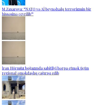
M.Zaxarova: “NATO və Aİ beynəlxalq terrorizmin bir
hissəsinə çevrilib”
İran Hörmüz boğazında sabitliyi bərpa etmək üçün
regional əməkdaşlıq çağırışı edib