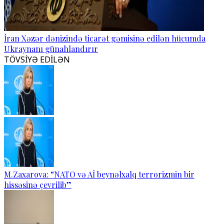
İran Xəzər dənizində ticarət gəmisinə edilən hücumda
Ukraynanı günahlandırır
TÖVSİYƏ EDİLƏN
M.Zaxarova: “NATO və Aİ beynəlxalq terrorizmin bir
hissəsinə çevrilib”