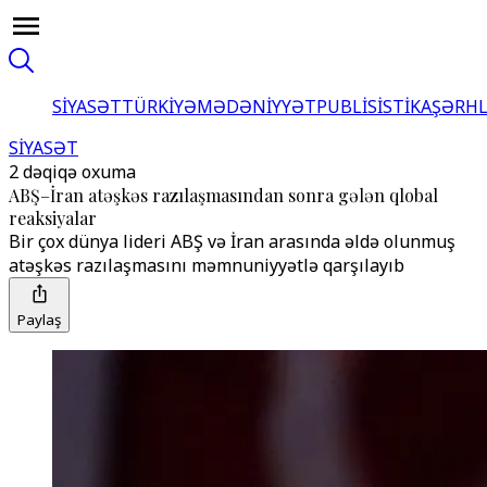
SİYASƏT
TÜRKİYƏ
MƏDƏNİYYƏT
PUBLİSİSTİKA
ŞƏRH
SİYASƏT
2 dəqiqə oxuma
ABŞ–İran atəşkəs razılaşmasından sonra gələn qlobal
reaksiyalar
Bir çox dünya lideri ABŞ və İran arasında əldə olunmuş
atəşkəs razılaşmasını məmnuniyyətlə qarşılayıb
Paylaş