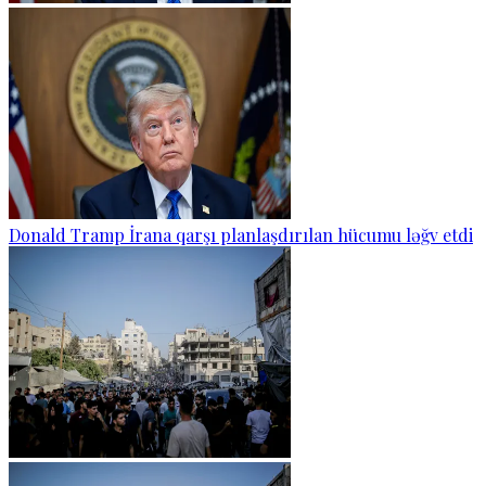
Donald Tramp İrana qarşı planlaşdırılan hücumu ləğv etdi