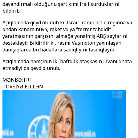
dayandırmalı olduğunu şərt kimi irəli sürdüklərini
bildirib.
Açıqlamada qeyd olunub ki, İsrail İranın artıq regiona və
ondan kənara nüvə, raket və ya “terror təhdidi”
yaratmasının qarşısını almağa yönəlmiş ABŞ səylərini
dəstəkləyir. Bildirilir ki, rəsmi Vaşinqton yaxınlaşan
danışıqlarda bu hədəflərə sadiqliyini təsdiqləyib.
Açıqlamada həmçinin iki həftəlik atəşkəsin Livanı əhatə
etmədiyi də qeyd olunub.
MƏNBƏ
:
TRT
TÖVSİYƏ EDİLƏN