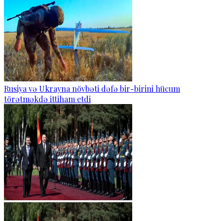
Rusiya və Ukrayna növbəti dəfə bir-birini hücum
törətməkdə ittiham etdi