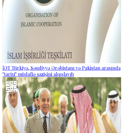
İƏT Türkiyə, Səudiyyə Ərəbistanı və Pakistan arasında
"tarixi" müdafiə sazişini alqışlayıb