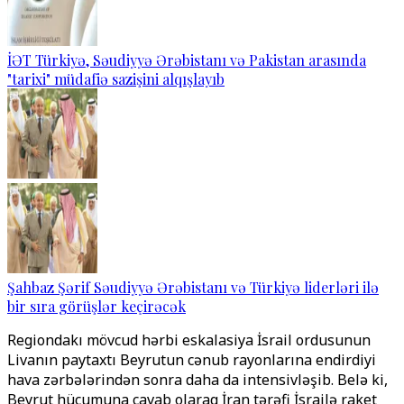
İƏT Türkiyə, Səudiyyə Ərəbistanı və Pakistan arasında
"tarixi" müdafiə sazişini alqışlayıb
Şahbaz Şərif Səudiyyə Ərəbistanı və Türkiyə liderləri ilə
bir sıra görüşlər keçirəcək
Regiondakı mövcud hərbi eskalasiya İsrail ordusunun
Livanın paytaxtı Beyrutun cənub rayonlarına endirdiyi
hava zərbələrindən sonra daha da intensivləşib. Belə ki,
Beyrut hücumuna cavab olaraq İran tərəfi İsrailə raket