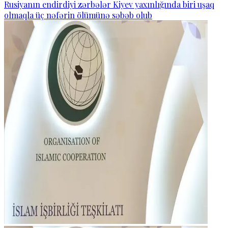
Rusiyanın endirdiyi zərbələr Kiyev yaxınlığında biri uşaq
olmaqla üç nəfərin ölümünə səbəb olub