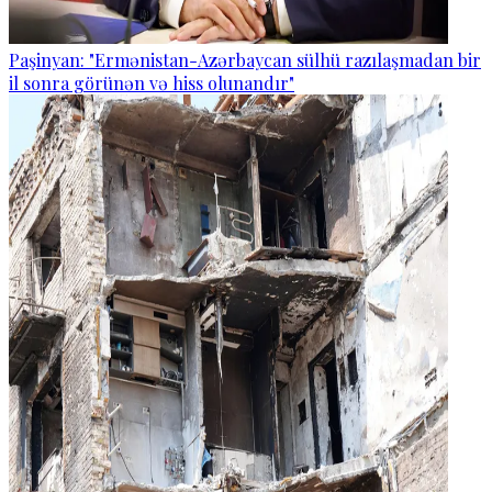
Paşinyan: "Ermənistan-Azərbaycan sülhü razılaşmadan bir
il sonra görünən və hiss olunandır"