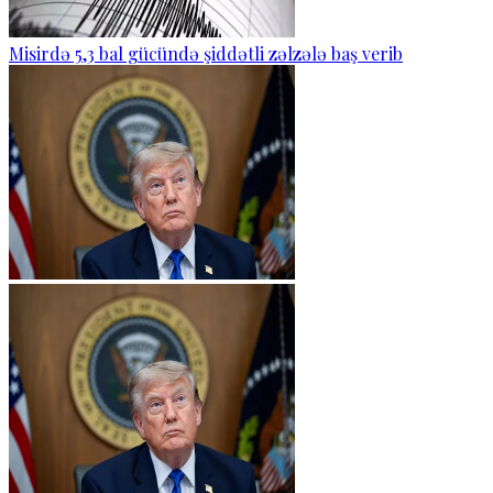
Misirdə 5,3 bal gücündə şiddətli zəlzələ baş verib