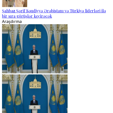
Şahbaz Şərif Səudiyyə Ərəbistanı və Türkiyə liderləri ilə
bir sıra görüşlər keçirəcək
Araşdırma