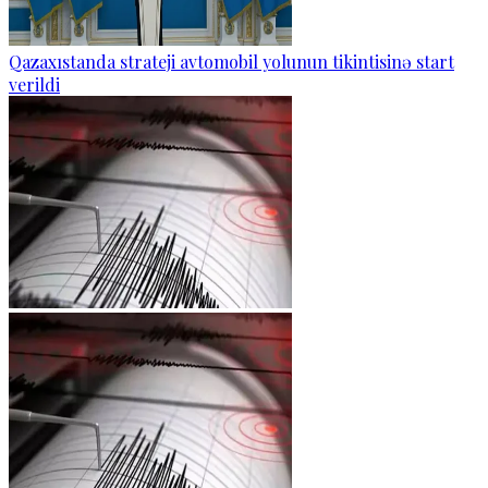
Qazaxıstanda strateji avtomobil yolunun tikintisinə start
verildi