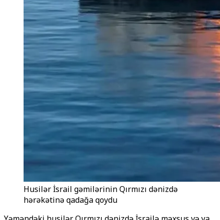
Husilər İsrail gəmilərinin Qırmızı dənizdə
hərəkətinə qadağa qoydu
Yəməndəki husilər Qırmızı dənizdə İsrailə məxsus və ya