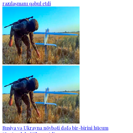
razılaşmanı qəbul etdi
Rusiya və Ukrayna növbəti dəfə bir-birini hücum