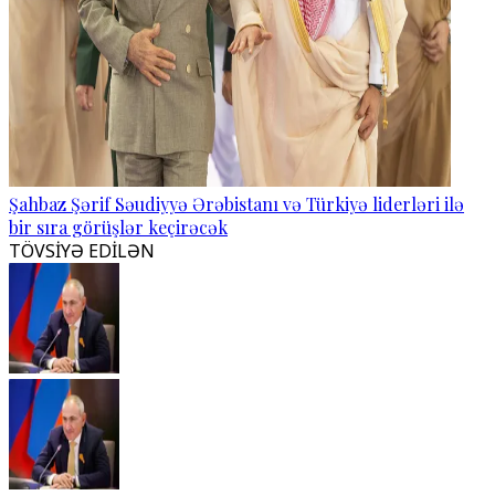
Şahbaz Şərif Səudiyyə Ərəbistanı və Türkiyə liderləri ilə
bir sıra görüşlər keçirəcək
TÖVSİYƏ EDİLƏN