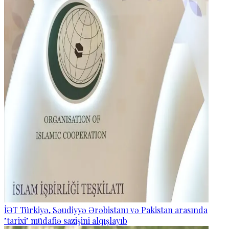
İƏT Türkiyə, Səudiyyə Ərəbistanı və Pakistan arasında
"tarixi" müdafiə sazişini alqışlayıb