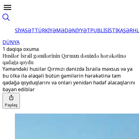
SİYASƏT
TÜRKİYƏ
MƏDƏNİYYƏT
PUBLİSİSTİKA
ŞƏRH
DÜNYA
1 dəqiqə oxuma
Husilər İsrail gəmilərinin Qırmızı dənizdə hərəkətinə
qadağa qoydu
Yəməndəki husilər Qırmızı dənizdə İsrailə məxsus və ya
bu ölkə ilə əlaqəli bütün gəmilərin hərəkətinə tam
qadağa qoyduqlarını və onları yenidən hədəf alacaqlarını
bəyan ediblər
Paylaş