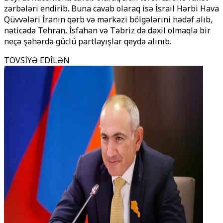
zərbələri endirib. Buna cavab olaraq isə İsrail Hərbi Hava
Qüvvələri İranın qərb və mərkəzi bölgələrini hədəf alıb,
nəticədə Tehran, İsfahan və Təbriz də daxil olmaqla bir
neçə şəhərdə güclü partlayışlar qeydə alınıb.
TÖVSİYƏ EDİLƏN