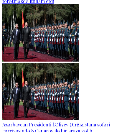
törətməkdə ittiham etdi
Azərbaycan Prezidenti İ.Əliyev Qırğızıstana səfəri
çərçivəsində S.Caparov ilə bir araya gəlib