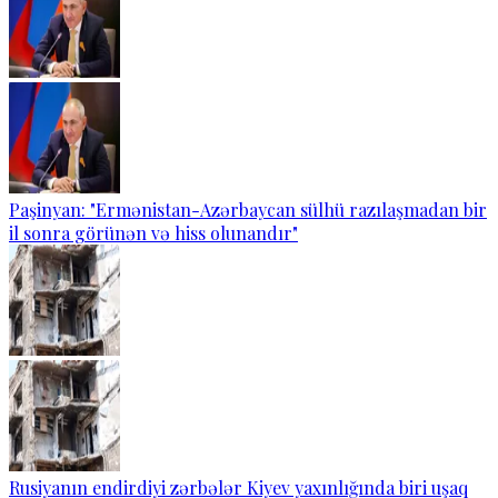
Paşinyan: "Ermənistan-Azərbaycan sülhü razılaşmadan bir
il sonra görünən və hiss olunandır"
Rusiyanın endirdiyi zərbələr Kiyev yaxınlığında biri uşaq