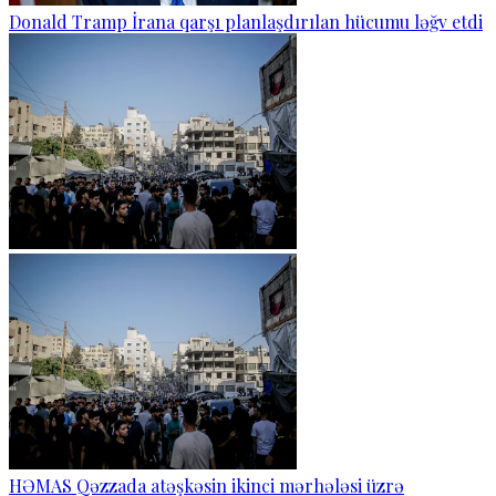
Donald Tramp İrana qarşı planlaşdırılan hücumu ləğv etdi
HƏMAS Qəzzada atəşkəsin ikinci mərhələsi üzrə