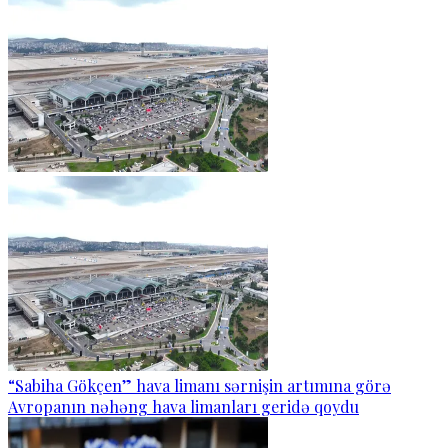
“Sabiha Gökçen” hava limanı sərnişin artımına görə
Avropanın nəhəng hava limanları geridə qoydu