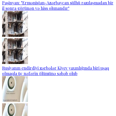
Paşinyan: "Ermənistan-Azərbaycan sülhü razılaşmadan bir
il sonra görünən və hiss olunandır"
Rusiyanın endirdiyi zərbələr Kiyev yaxınlığında biri uşaq
olmaqla üç nəfərin ölümünə səbəb olub