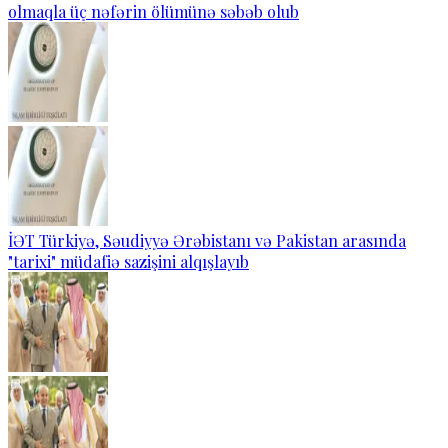
olmaqla üç nəfərin ölümünə səbəb olub
İƏT Türkiyə, Səudiyyə Ərəbistanı və Pakistan arasında
"tarixi" müdafiə sazişini alqışlayıb