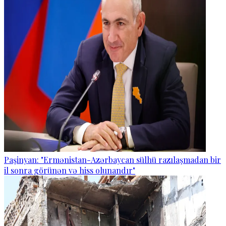
Paşinyan: "Ermənistan-Azərbaycan sülhü razılaşmadan bir
il sonra görünən və hiss olunandır"