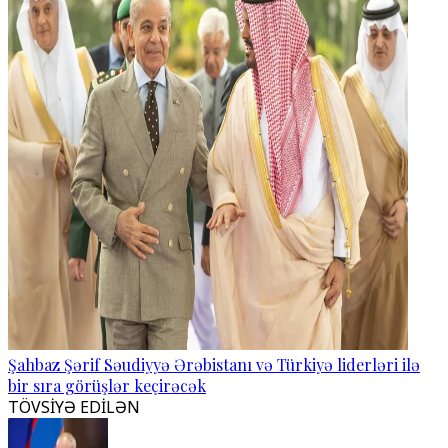
Şahbaz Şərif Səudiyyə Ərəbistanı və Türkiyə liderləri ilə
bir sıra görüşlər keçirəcək
TÖVSİYƏ EDİLƏN