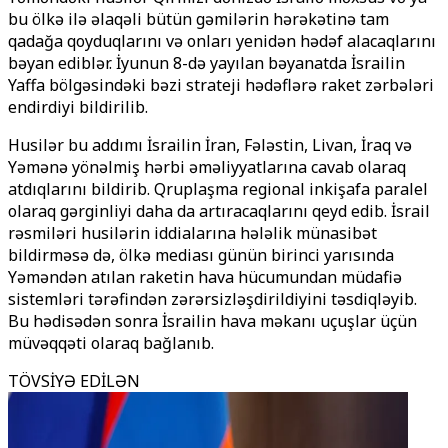
bu ölkə ilə əlaqəli bütün gəmilərin hərəkətinə tam
qadağa qoyduqlarını və onları yenidən hədəf alacaqlarını
bəyan ediblər. İyunun 8-də yayılan bəyanatda İsrailin
Yaffa bölgəsindəki bəzi strateji hədəflərə raket zərbələri
endirdiyi bildirilib.
Husilər bu addımı İsrailin İran, Fələstin, Livan, İraq və
Yəmənə yönəlmiş hərbi əməliyyatlarına cavab olaraq
atdıqlarını bildirib. Qruplaşma regional inkişafa paralel
olaraq gərginliyi daha da artıracaqlarını qeyd edib. İsrail
rəsmiləri husilərin iddialarına hələlik münasibət
bildirməsə də, ölkə mediası günün birinci yarısında
Yəməndən atılan raketin hava hücumundan müdafiə
sistemləri tərəfindən zərərsizləşdirildiyini təsdiqləyib.
Bu hədisədən sonra İsrailin hava məkanı uçuşlar üçün
müvəqqəti olaraq bağlanıb.
TÖVSİYƏ EDİLƏN