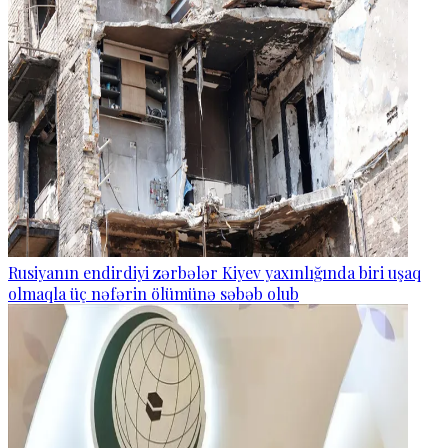
Rusiyanın endirdiyi zərbələr Kiyev yaxınlığında biri uşaq
olmaqla üç nəfərin ölümünə səbəb olub