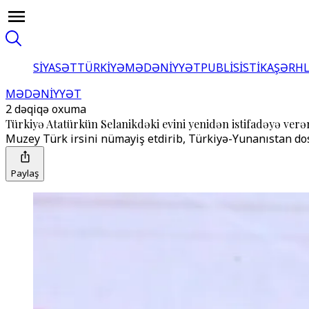
SİYASƏT
TÜRKİYƏ
MƏDƏNİYYƏT
PUBLİSİSTİKA
ŞƏRH
MƏDƏNİYYƏT
2 dəqiqə oxuma
Türkiyə Atatürkün Selanikdəki evini yenidən istifadəyə verə
Muzey Türk irsini nümayiş etdirib, Türkiyə-Yunanıstan dos
Paylaş