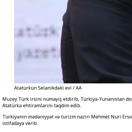
Atatürkün Selanikdəki evi / AA
Muzey Türk irsini nümayiş etdirib, Türkiyə-Yunanıstan d
Atatürkə ehtiramlarını təqdim edib.
Türkiyənin mədəniyyət və turizm naziri Mehmet Nuri Ersoy
istifadəyə verib.