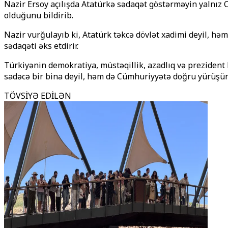
Nazir Ersoy açılışda Atatürkə sədaqət göstərməyin yalnız 
olduğunu bildirib.
Nazir vurğulayıb ki, Atatürk təkcə dövlət xadimi deyil, həm
sədaqəti əks etdirir.
Türkiyənin demokratiya, müstəqillik, azadlıq və preziden
sadəcə bir bina deyil, həm də Cümhuriyyətə doğru yürüşün i
TÖVSİYƏ EDİLƏN