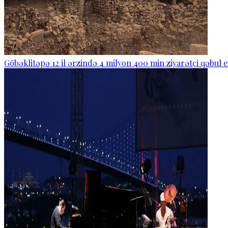
Göbəklitəpə 12 il ərzində 4 milyon 400 min ziyarətçi qəbul e