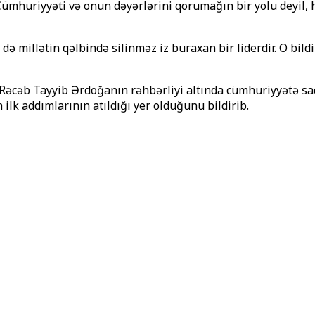
Cümhuriyyəti və onun dəyərlərini qorumağın bir yolu deyil, 
 də millətin qəlbində silinməz iz buraxan bir liderdir. O bil
t Rəcəb Tayyib Ərdoğanın rəhbərliyi altında cümhuriyyətə s
lk addımlarının atıldığı yer olduğunu bildirib.