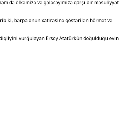
həm də ölkəmizə və gələcəyimizə qarşı bir məsuliyyət
dirib ki, bərpa onun xatirəsinə göstərilən hörmət və
adiqliyini vurğulayan Ersoy Atatürkün doğulduğu evin