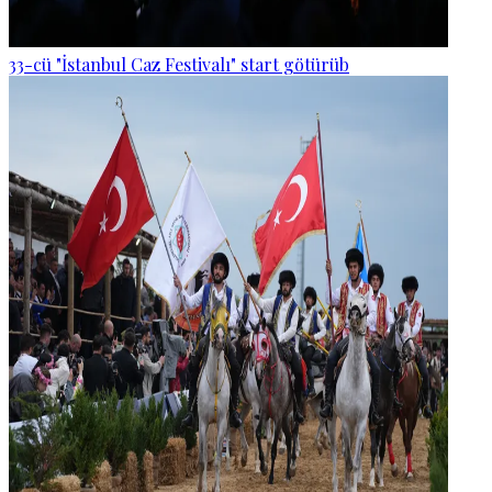
33-cü "İstanbul Caz Festivalı" start götürüb