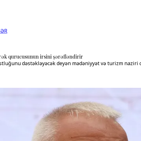
LƏR
rək qurucusunun irsini şərəfləndirir
tluğunu dəstəkləyəcək deyən mədəniyyət və turizm naziri cü