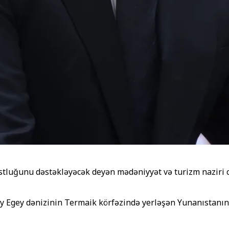
ostluğunu dəstəkləyəcək deyən mədəniyyət və turizm naziri
 Egey dənizinin Termaik körfəzində yerləşən Yunanıstanın 