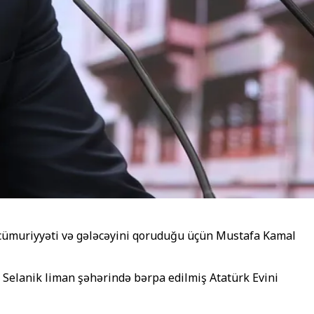
 cümuriyyəti və gələcəyini qoruduğu üçün Mustafa Kamal
Selanik liman şəhərində bərpa edilmiş Atatürk Evini