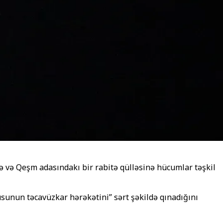
ə və Qeşm adasındakı bir rabitə qülləsinə hücumlar təşkil
usunun təcavüzkar hərəkətini” sərt şəkildə qınadığını