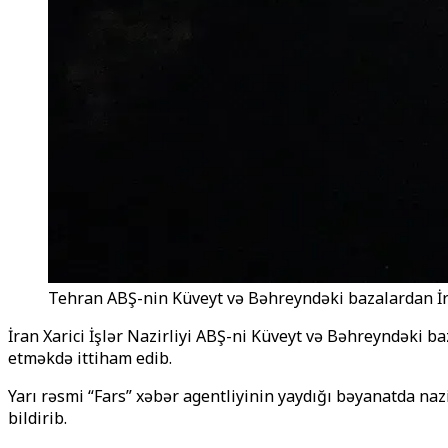
Tehran ABŞ-nin Küveyt və Bəhreyndəki bazalardan İr
İran Xarici İşlər Nazirliyi ABŞ-ni Küveyt və Bəhreyndəki 
etməkdə ittiham edib.
Yarı rəsmi “Fars” xəbər agentliyinin yaydığı bəyanatda naz
bildirib.