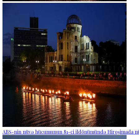
ABŞ-nin nüvə hücumunun 81-ci ildönümündə Hiroşimada nüv