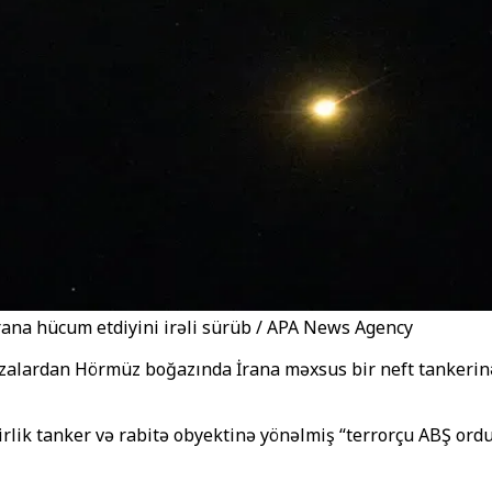
ana hücum etdiyini irəli sürüb / APA News Agency
bazalardan Hörmüz boğazında İrana məxsus bir neft tankerin
irlik tanker və rabitə obyektinə yönəlmiş “terrorçu ABŞ ord