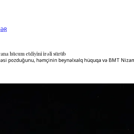
LƏR
na hücum etdiyini irəli sürüb
əşkəsi pozduğunu, həmçinin beynəlxalq hüquqa və BMT Niza