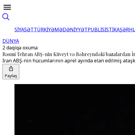
SİYASƏT
TÜRKİYƏ
MƏDƏNİYYƏT
PUBLİSİSTİKA
ŞƏRH
DÜNYA
2 dəqiqə oxuma
Rəsmi Tehran ABŞ-nin Küveyt və Bəhreyndəki bazalardan İra
İran ABŞ-nin hücumlarının aprel ayında elan edilmiş at
Paylaş