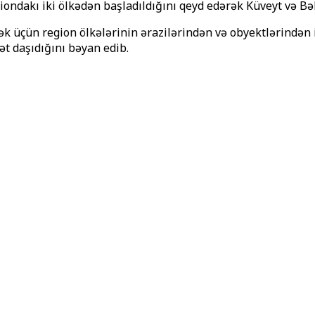
iondakı iki ölkədən başladıldığını qeyd edərək Küveyt və Bə
ək üçün region ölkələrinin ərazilərindən və obyektlərindən
t daşıdığını bəyan edib.