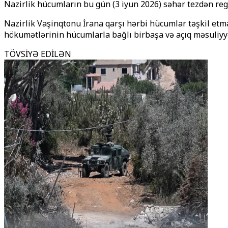
Nazirlik hücumların bu gün (3 iyun 2026) səhər tezdən reg
Nazirlik Vaşinqtonu İrana qarşı hərbi hücumlar təşkil etm
hökumətlərinin hücumlarla bağlı birbaşa və açıq məsuliyyə
TÖVSİYƏ EDİLƏN