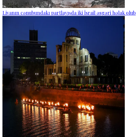
Livanın cənubundakı partlayışda iki İsrail əsgəri həlak olub