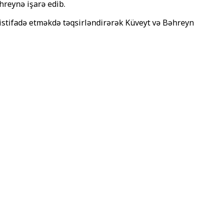
hreynə işarə edib.
 istifadə etməkdə təqsirləndirərək Küveyt və Bəhreyn