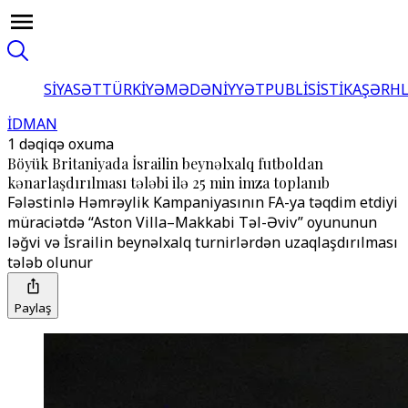
SİYASƏT
TÜRKİYƏ
MƏDƏNİYYƏT
PUBLİSİSTİKA
ŞƏRH
İDMAN
1 dəqiqə oxuma
Böyük Britaniyada İsrailin beynəlxalq futboldan
kənarlaşdırılması tələbi ilə 25 min imza toplanıb
Fələstinlə Həmrəylik Kampaniyasının FA-ya təqdim etdiyi
müraciətdə “Aston Villa–Makkabi Təl-Əviv” oyununun
ləğvi və İsrailin beynəlxalq turnirlərdən uzaqlaşdırılması
tələb olunur
Paylaş