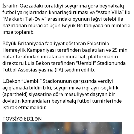
İsrailin Qəzzadakı töratdiyi soyqırıma görə beynəlxalq
futbol yarışlarından kənarlaşdırılması və “Aston Villa” ilə
“Makkabi Təl-Əviv” arasındakı oyunun ləğvi tələbi ilə
hazırlanan müraciət üçün Böyük Britaniyada on minlərlə
imza toplanıb.
Böyük Britaniyada fəaliyyət göstərən
Fələstinlə
Həmrəylik Kampaniyası
tərəfindən başlatılan və 25 min
nəfər tərəfindən imzalanan müraciət, platformanın
direktoru
Luis Bekon
tərəfindən “Uembli” Stadionunda
Futbol Assosiasiyasına (FA) təqdim edilib.
L.Bekon “Uembli” Stadionunun qarşısında verdiyi
açıqlamada bildirib ki, soyqırımı və irqi ayrı-seçkilik
(apartheid) siyasətinə görə məsuliyyət daşıyan bir
dövlətin komandaları beynəlxalq futbol turnirlərində
iştirak etməməlidir.
TÖVSİYƏ EDİLƏN