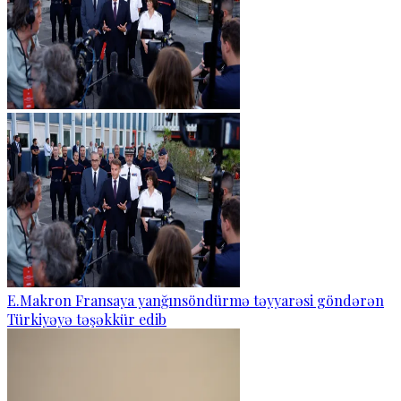
E.Makron Fransaya yanğınsöndürmə təyyarəsi göndərən
Türkiyəyə təşəkkür edib