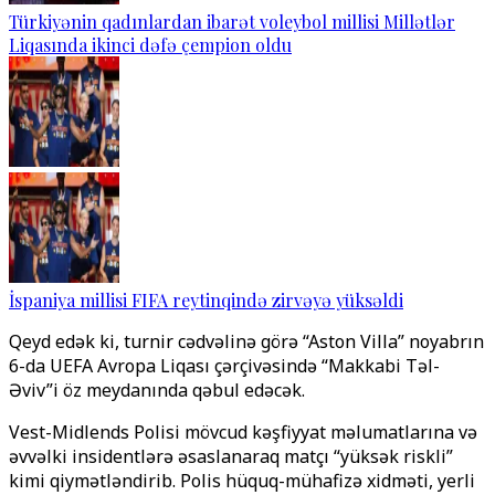
Türkiyənin qadınlardan ibarət voleybol millisi Millətlər
Liqasında ikinci dəfə çempion oldu
İspaniya millisi FIFA reytinqində zirvəyə yüksəldi
Qeyd edək ki, turnir cədvəlinə görə “Aston Villa” noyabrın
6-da UEFA Avropa Liqası çərçivəsində “Makkabi Təl-
Əviv”i öz meydanında qəbul edəcək.
Vest-Midlends Polisi mövcud kəşfiyyat məlumatlarına və
əvvəlki insidentlərə əsaslanaraq matçı “yüksək riskli”
kimi qiymətləndirib. Polis hüquq-mühafizə xidməti, yerli