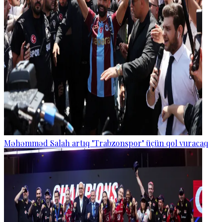
Məhəmməd Salah artıq "Trabzonspor" üçün qol vuracaq