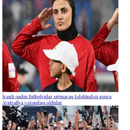
İranlı qadın futbolçular sığınacaq tələbindən sonra
Avstraliya vətəndaşı oldular