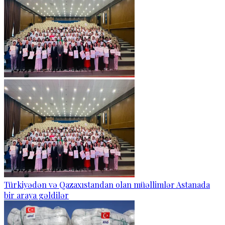
Türkiyədən və Qazaxıstandan olan müəllimlər Astanada
bir araya gəldilər