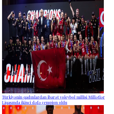
Türkiyənin qadınlardan ibarət voleybol millisi Millətlər
Liqasında ikinci dəfə çempion oldu