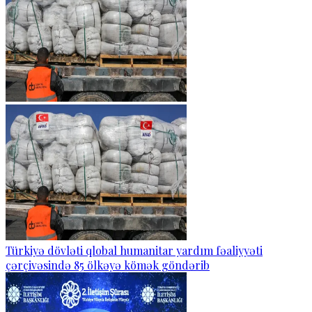
Türkiyə dövləti qlobal humanitar yardım fəaliyyəti
çərçivəsində 85 ölkəyə kömək göndərib