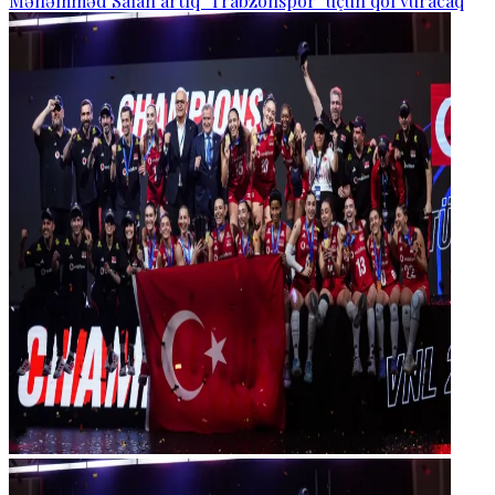
Məhəmməd Salah artıq "Trabzonspor" üçün qol vuracaq