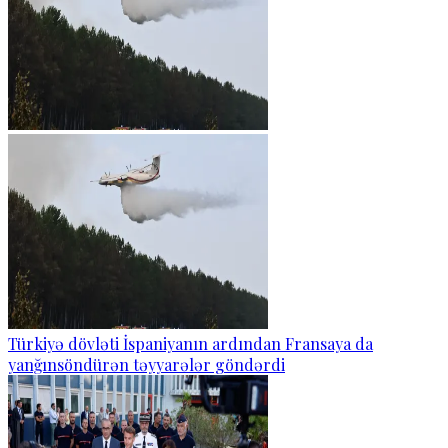
Türkiyə dövləti İspaniyanın ardından Fransaya da
yanğınsöndürən təyyarələr göndərdi