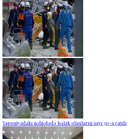
Yaponiyadakı zəlzələdə həlak olanların sayı 30-a çatdı