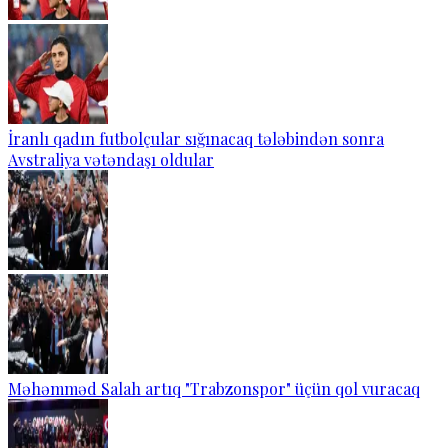
İranlı qadın futbolçular sığınacaq tələbindən sonra
Avstraliya vətəndaşı oldular
Məhəmməd Salah artıq "Trabzonspor" üçün qol vuracaq