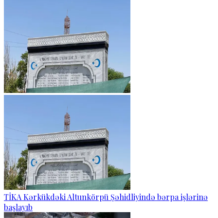
TİKA Kərkükdəki Altunkörpü Şəhidliyində bərpa işlərinə
başlayıb