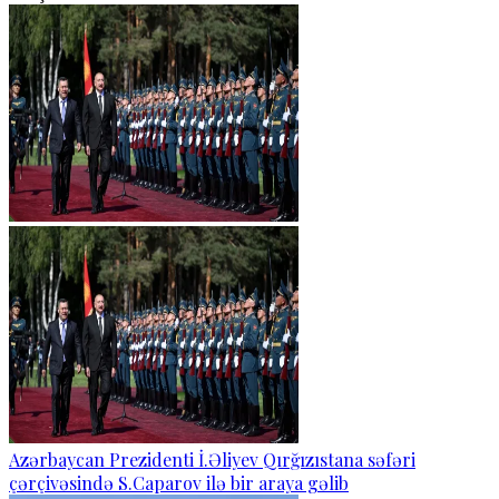
Azərbaycan Prezidenti İ.Əliyev Qırğızıstana səfəri
çərçivəsində S.Caparov ilə bir araya gəlib