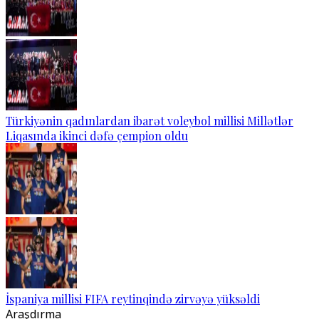
Türkiyənin qadınlardan ibarət voleybol millisi Millətlər
Liqasında ikinci dəfə çempion oldu
İspaniya millisi FIFA reytinqində zirvəyə yüksəldi
Araşdırma