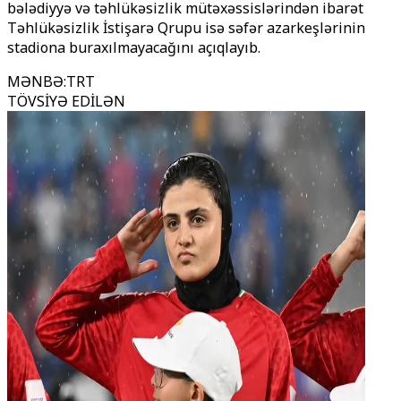
bələdiyyə və təhlükəsizlik mütəxəssislərindən ibarət
Təhlükəsizlik İstişarə Qrupu
isə səfər azarkeşlərinin
stadiona buraxılmayacağını açıqlayıb.
MƏNBƏ
:
TRT
TÖVSİYƏ EDİLƏN