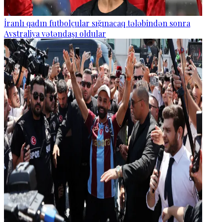
İranlı qadın futbolçular sığınacaq tələbindən sonra
Avstraliya vətəndaşı oldular