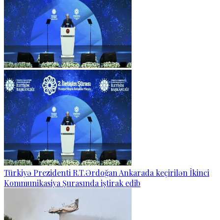
Türkiyə Prezidenti R.T.Ərdoğan Ankarada keçirilən İkinci
Kommunikasiya Şurasında iştirak edib