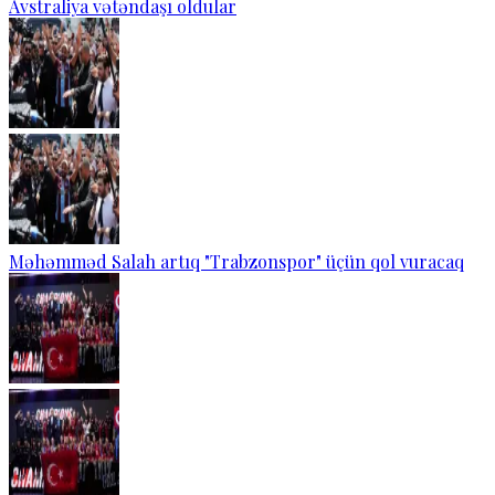
Avstraliya vətəndaşı oldular
Məhəmməd Salah artıq "Trabzonspor" üçün qol vuracaq