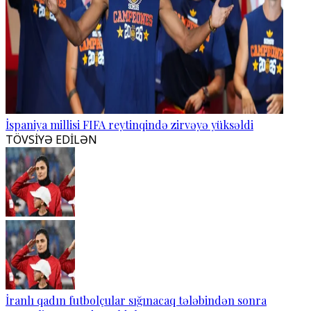
İspaniya millisi FIFA reytinqində zirvəyə yüksəldi
TÖVSİYƏ EDİLƏN
İranlı qadın futbolçular sığınacaq tələbindən sonra