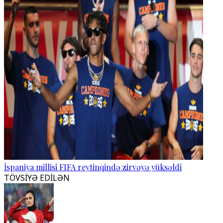
İspaniya millisi FIFA reytinqində zirvəyə yüksəldi
TÖVSİYƏ EDİLƏN