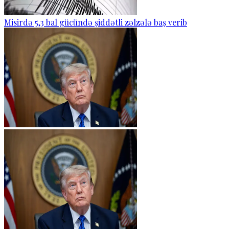
Misirdə 5,3 bal gücündə şiddətli zəlzələ baş verib