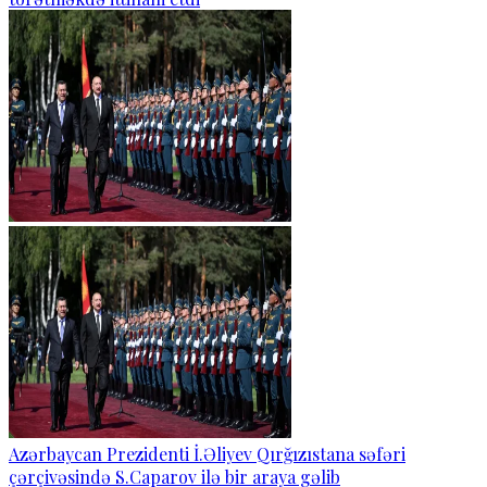
Azərbaycan Prezidenti İ.Əliyev Qırğızıstana səfəri
çərçivəsində S.Caparov ilə bir araya gəlib