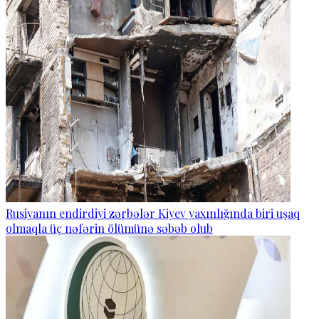
Rusiyanın endirdiyi zərbələr Kiyev yaxınlığında biri uşaq
olmaqla üç nəfərin ölümünə səbəb olub