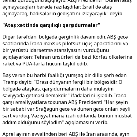
təmas qurduğunu açıqlayıb. ABŞ Prezidenti "Dünən atəş
açmayacaqları barədə razılaşdılar; İsrail də atəş
açmayacaq, hadisələrin gedişatını izləyəcəyik" deyib.
"Atəş xəttində qarşılıqlı qarşıdurmalar"
Digər tərəfdən, bölgədə gərginlik davam edir. ABŞ gecə
saatlarında İrana məxsus pilotsuz uçuş aparatlarını və
bir yerüstü idarəetmə stansiyasını vurduğunu
açıqlayarkən; Tehran ünsürləri də bəzi Körfəz ölkələrinə
raket və PUA-larla hücum təşkil edib.
Baş verən bu hərbi fəallığı yumşaq bir dillə şərh edən
Tramp deyib: "Orası dünyanın fərqli bir bölgəsidir. O
bölgədə atəşkəs, qarşıdurmaların daha mülayim
səviyyədə getməsi deməkdir" ifadələrini işlədib. İrana
qarşı əməliyyatlara toxunan ABŞ Prezidenti "Hər şeyin
bir səbəbi var. Srağagün gecə və dünən gecə onları xeyli
sərt vurduq. Vəziyyət mənə izah ediləndə bunun müsbət
addım olduğunu söylədim" açıqlamasını verib.
Aprel ayının əvvəlindən bəri ABŞ ilə İran arasında, ayın