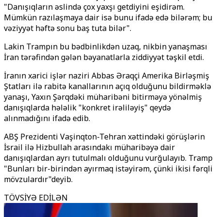
"Danışıqların əslində çox yaxşı getdiyini eşidirəm.
Mümkün razılaşmaya dair isə bunu ifadə edə bilərəm; bu
vəziyyət həftə sonu baş tuta bilər".
Lakin Trampın bu bədbinlikdən uzaq, nikbin yanaşması
İran tərəfindən gələn bəyanatlarla ziddiyyət təşkil etdi.
İranın xarici işlər naziri Abbas Əraqçi Amerika Birləşmiş
Ştatları ilə rabitə kanallarının açıq olduğunu bildirməklə
yanaşı, Yaxın Şərqdəki müharibəni bitirməyə yönəlmiş
danışıqlarda hələlik "konkret irəliləyiş" qeydə
alınmadığını ifadə edib.
ABŞ Prezidenti Vaşinqton-Tehran xəttindəki görüşlərin
İsrail ilə Hizbullah arasındakı müharibəyə dair
danışıqlardan ayrı tutulmalı olduğunu vurğulayıb. Tramp
"Bunları bir-birindən ayırmaq istəyirəm, çünki ikisi fərqli
mövzulardır"deyib.
TÖVSİYƏ EDİLƏN