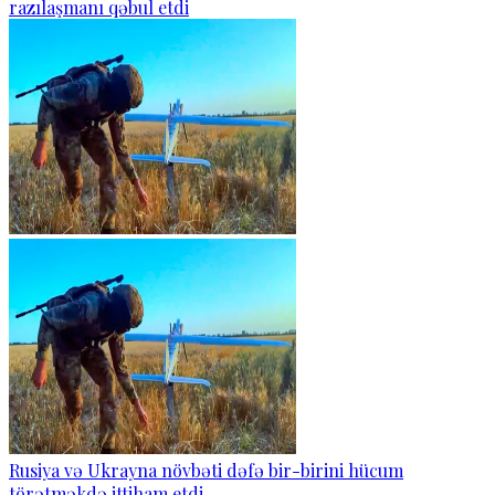
razılaşmanı qəbul etdi
Rusiya və Ukrayna növbəti dəfə bir-birini hücum
törətməkdə ittiham etdi