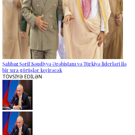
Şahbaz Şərif Səudiyyə Ərəbistanı və Türkiyə liderləri ilə
bir sıra görüşlər keçirəcək
TÖVSİYƏ EDİLƏN