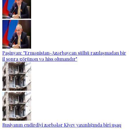
Paşinyan: "Ermənistan-Azərbaycan sülhü razılaşmadan bir
il sonra görünən və hiss olunandır"
Rusiyanın endirdiyi zərbələr Kiyev yaxınlığında biri uşaq