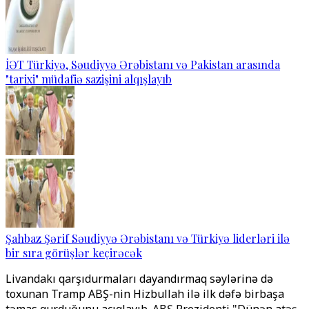
İƏT Türkiyə, Səudiyyə Ərəbistanı və Pakistan arasında
"tarixi" müdafiə sazişini alqışlayıb
Şahbaz Şərif Səudiyyə Ərəbistanı və Türkiyə liderləri ilə
bir sıra görüşlər keçirəcək
Livandakı qarşıdurmaları dayandırmaq səylərinə də
toxunan Tramp ABŞ-nin Hizbullah ilə ilk dəfə birbaşa