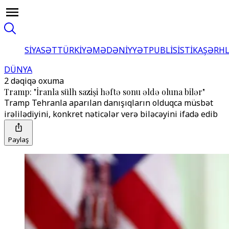
SİYASƏT
TÜRKİYƏ
MƏDƏNİYYƏT
PUBLİSİSTİKA
ŞƏRH
DÜNYA
2 dəqiqə oxuma
Tramp: "İranla sülh sazişi həftə sonu əldə oluna bilər"
Tramp Tehranla aparılan danışıqların olduqca müsbət
irəlilədiyini, konkret nəticələr verə biləcəyini ifadə edib
Paylaş