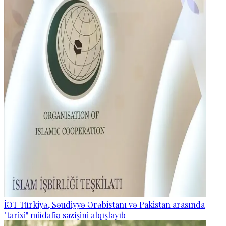
İƏT Türkiyə, Səudiyyə Ərəbistanı və Pakistan arasında
"tarixi" müdafiə sazişini alqışlayıb