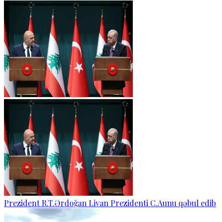
Prezident R.T.Ərdoğan Livan Prezidenti C.Aunu qəbul edib