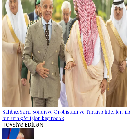
Şahbaz Şərif Səudiyyə Ərəbistanı və Türkiyə liderləri ilə
bir sıra görüşlər keçirəcək
TÖVSİYƏ EDİLƏN