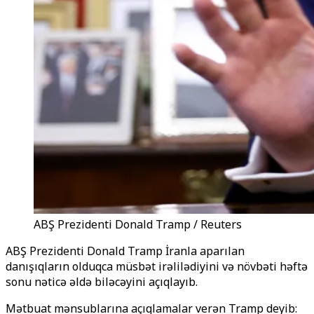
ABŞ Prezidenti Donald Tramp / Reuters
ABŞ Prezidenti Donald Tramp İranla aparılan
danışıqların olduqca müsbət irəlilədiyini və növbəti həftə
sonu nəticə
əldə
biləcəyini açıqlayıb.
Mətbuat mənsublarına açıqlamalar verən Tramp deyib: