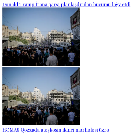
Donald Tramp İrana qarşı planlaşdırılan hücumu ləğv etdi
HƏMAS Qəzzada atəşkəsin ikinci mərhələsi üzrə