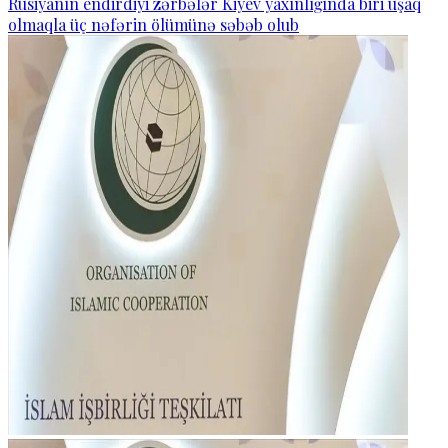
Rusiyanın endirdiyi zərbələr Kiyev yaxınlığında biri uşaq
olmaqla üç nəfərin ölümünə səbəb olub