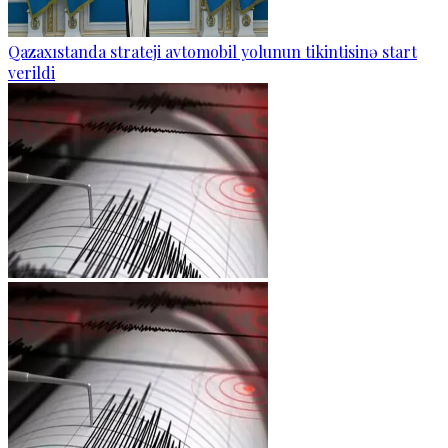
Qazaxıstanda strateji avtomobil yolunun tikintisinə start
verildi