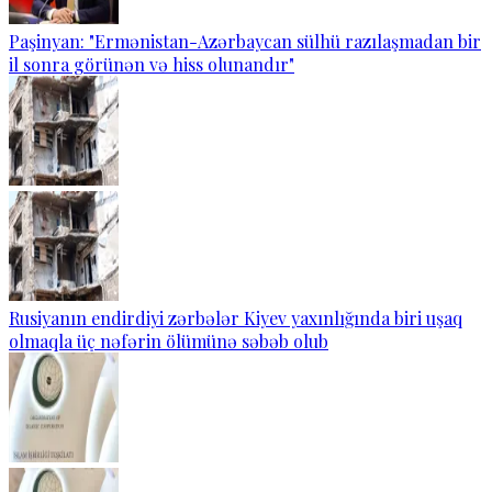
Paşinyan: "Ermənistan-Azərbaycan sülhü razılaşmadan bir
il sonra görünən və hiss olunandır"
Rusiyanın endirdiyi zərbələr Kiyev yaxınlığında biri uşaq
olmaqla üç nəfərin ölümünə səbəb olub