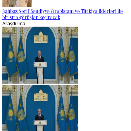
Şahbaz Şərif Səudiyyə Ərəbistanı və Türkiyə liderləri ilə
bir sıra görüşlər keçirəcək
Araşdırma