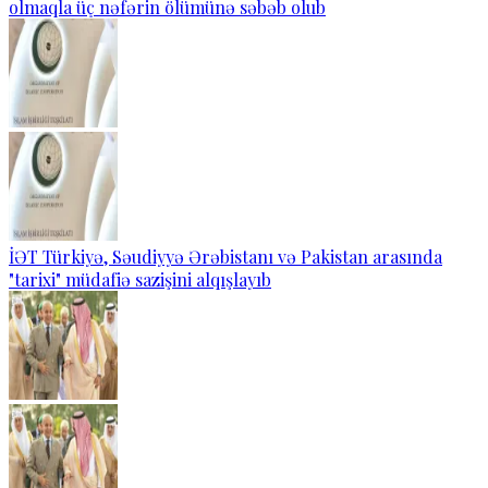
olmaqla üç nəfərin ölümünə səbəb olub
İƏT Türkiyə, Səudiyyə Ərəbistanı və Pakistan arasında
"tarixi" müdafiə sazişini alqışlayıb