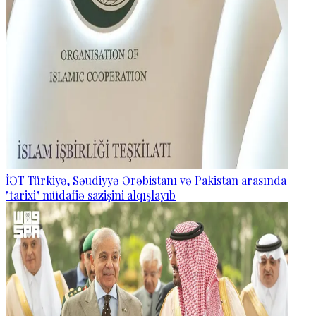
İƏT Türkiyə, Səudiyyə Ərəbistanı və Pakistan arasında
"tarixi" müdafiə sazişini alqışlayıb