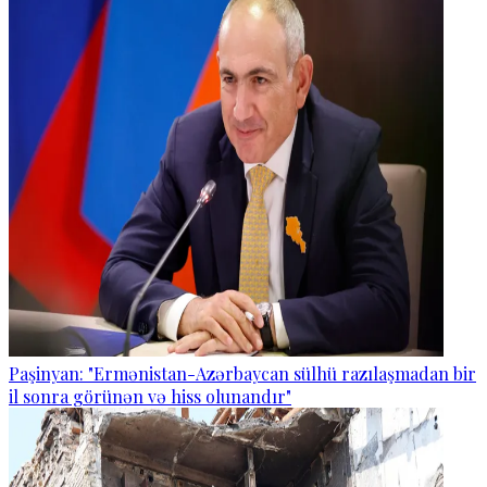
Paşinyan: "Ermənistan-Azərbaycan sülhü razılaşmadan bir
il sonra görünən və hiss olunandır"