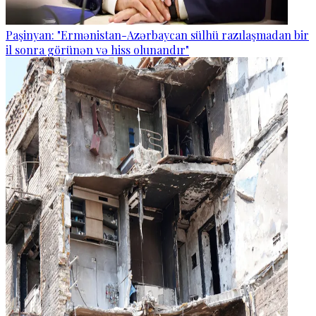
Paşinyan: "Ermənistan-Azərbaycan sülhü razılaşmadan bir
il sonra görünən və hiss olunandır"