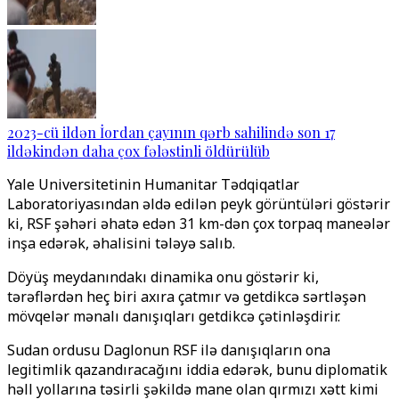
2023-cü ildən İordan çayının qərb sahilində son 17
ildəkindən daha çox fələstinli öldürülüb
Yale Universitetinin Humanitar Tədqiqatlar
Laboratoriyasından əldə edilən peyk görüntüləri göstərir
ki, RSF şəhəri əhatə edən 31 km-dən çox torpaq maneələr
inşa edərək, əhalisini tələyə salıb.
Döyüş meydanındakı dinamika onu göstərir ki,
tərəflərdən heç biri axıra çatmır və getdikcə sərtləşən
mövqelər mənalı danışıqları getdikcə çətinləşdirir.
Sudan ordusu Daglonun RSF ilə danışıqların ona
legitimlik qazandıracağını iddia edərək, bunu diplomatik
həll yollarına təsirli şəkildə mane olan qırmızı xətt kimi