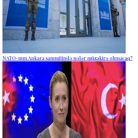
NATO-nun Ankara sammitində nələr müzakirə olunacaq?