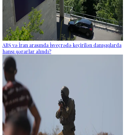
ABŞ və İran arasında İsveçrədə keçirilən danışıqlarda
hansı qərarlar alındı?