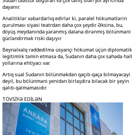
Sudan təəssüf doğuran və çox tanış olan yol ayrıcında
dayanır.
Analitiklər xəbərdarlıq edirlər ki, paralel hökumətlərin
qurulması siyasi teatrdan daha çox şeydir. Əksinə, bu,
döyüş meydanında yaranmış dalana dirənmiş bölünməni
gücləndirmək riski daşıyır.
Beynəlxalq rəddedilmə üsyançı hökumət üçün diplomatik
legitimlik təmin etməsə də, Sudanın daha çox sahədə həll
yollarına ehtiyacı var.
Artıq sual Sudanın bölünməkdən qaçıb-qaça bilməyəcəyi
deyil, bu bölünməni yenidən birləşdirə biləcək bir şeyin
qalıb-qalmamasıdır.
TÖVSİYƏ EDİLƏN