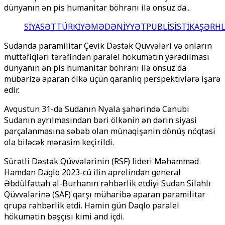
dünyanın ən pis humanitar böhranı ilə onsuz da...
SİYASƏT
TÜRKİYƏ
MƏDƏNİYYƏT
PUBLİSİSTİKA
ŞƏRH
Sudanda paramilitar Çevik Dəstək Qüvvələri və onların
müttəfiqləri tərəfindən paralel hökumətin yaradılması
dünyanın ən pis humanitar böhranı ilə onsuz da
mübarizə aparan ölkə üçün qaranlıq perspektivlərə işarə
edir.
Avqustun 31-də Sudanın Nyala şəhərində Cənubi
Sudanın ayrılmasından bəri ölkənin ən dərin siyasi
parçalanmasına səbəb olan münaqişənin dönüş nöqtəsi
ola biləcək mərasim keçirildi.
Sürətli Dəstək Qüvvələrinin (RSF) lideri Məhəmməd
Hamdan Daglo 2023-cü ilin aprelindən general
Əbdülfəttah əl-Burhanın rəhbərlik etdiyi Sudan Silahlı
Qüvvələrinə (SAF) qarşı müharibə aparan paramilitar
qrupa rəhbərlik etdi. Həmin gün Daqlo paralel
hökumətin başçısı kimi and içdi.