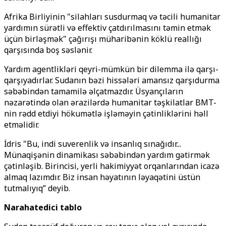
Afrika Birliyinin "silahları susdurmaq və təcili humanitar
yardımın sürətli və effektiv çatdırılmasını təmin etmək
üçün birləşmək" çağırışı müharibənin köklü reallığı
qarşısında boş səslənir.
Yardım agentlikləri qeyri-mümkün bir dilemma ilə qarşı-
qarşıyadırlar. Sudanın bəzi hissələri amansız qarşıdurma
səbəbindən tamamilə əlçatmazdır. Üsyançıların
nəzarətində olan ərazilərdə humanitar təşkilatlar BMT-
nin rədd etdiyi hökumətlə işləməyin çətinliklərini həll
etməlidir.
İdris "Bu, indi suverenlik və insanlıq sınağıdır...
Münaqişənin dinamikası səbəbindən yardım gətirmək
çətinləşib. Birincisi, yerli hakimiyyət orqanlarından icazə
almaq lazımdır. Biz insan həyatının ləyaqətini üstün
tutmalıyıq” deyib.
Narahatedici tablo