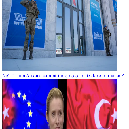
NATO-nun Ankara sammitində nələr müzakirə olunacaq?