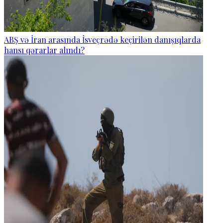
ABŞ və İran arasında İsveçrədə keçirilən danışıqlarda
hansı qərarlar alındı?