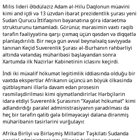
Milis lideri Əbdüləziz Adam əl-Hilu Daqlonun müavini
kimi and içdi və 13 üzvdən ibarət prezidentlik şurası yeni
Sudan Qurucu İttifaqının bəyanatına görə idarəetmə
strukturunu tamamladı. Görünür, mərasimin vaxtı rəqib
tərəfin fəaliyyətinə qarşı çıxmaq üçün qəsdən və diqqətlə
planlaşdırılıb. Bir neçə gün əvvəl beynəlxalq səviyyədə
tanınan Keçid Suverenlik Şurası əl-Burhanın rəhbərliyi
altında vətəndaş müharibəsi başlayandan sonra
Xartumda ilk Nazirlər Kabinetinin iclasını keçirdi.
İndi iki müxalif hökumət legitimlik iddiasında olduğu bir
vaxtda ekspertlər Afrikanın üçüncü ən böyük ölkəsində
qütbləşməni illərlə davam edən prosesin
rəsmiləşdirilməsi kimi qiymətləndirirlər. Hərbçilərin
idarə etdiyi Suverenlik Şurasının “Xəyalət hökumət” kimi
adlandırdığı paralel administrasiyanın yaradılması da
heç bir tərəfin qalib gələ bilməyəcəyi dalana dirənmiş
müharibənin təsirlərini vurğulayır.
Afrika Birliyi və Birləşmiş Millətlər Təşkilatı Sudanda