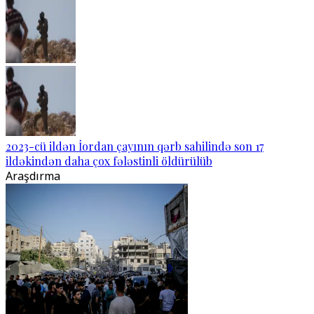
2023-cü ildən İordan çayının qərb sahilində son 17
ildəkindən daha çox fələstinli öldürülüb
Araşdırma