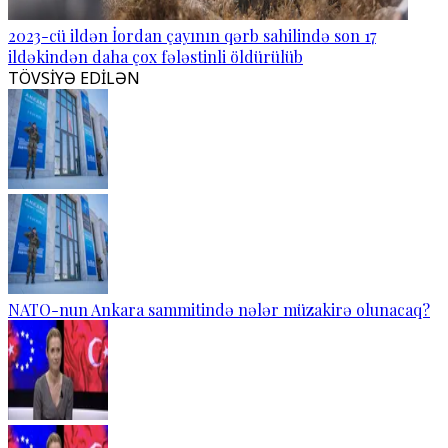
2023-cü ildən İordan çayının qərb sahilində son 17
ildəkindən daha çox fələstinli öldürülüb
TÖVSİYƏ EDİLƏN
NATO-nun Ankara sammitində nələr müzakirə olunacaq?