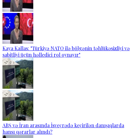
Kaya Kallas: "Türkiyə NATO ilə bölgənin təhlükəsizliyi və
sabitliyi üçün həlledici rol oynayır"
ABŞ və İran arasında İsveçrədə keçirilən danışıqlarda
hansı qərarlar alındı?