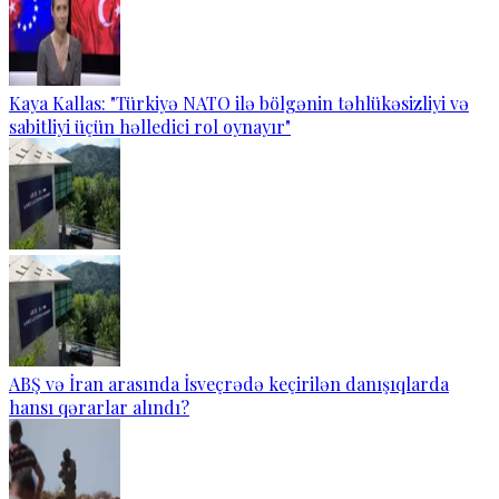
Kaya Kallas: "Türkiyə NATO ilə bölgənin təhlükəsizliyi və
sabitliyi üçün həlledici rol oynayır"
ABŞ və İran arasında İsveçrədə keçirilən danışıqlarda
hansı qərarlar alındı?