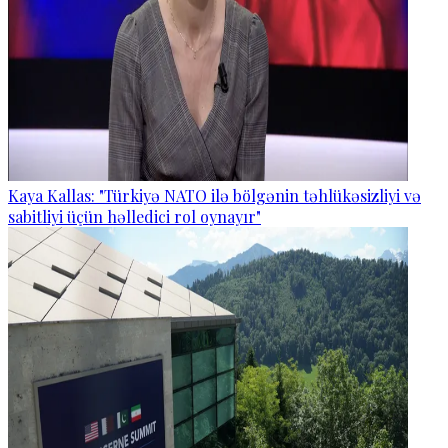
Kaya Kallas: "Türkiyə NATO ilə bölgənin təhlükəsizliyi və
sabitliyi üçün həlledici rol oynayır"