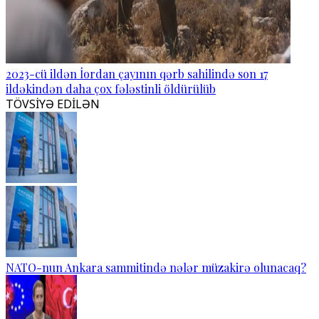
2023-cü ildən İordan çayının qərb sahilində son 17
ildəkindən daha çox fələstinli öldürülüb
TÖVSİYƏ EDİLƏN
NATO-nun Ankara sammitində nələr müzakirə olunacaq?