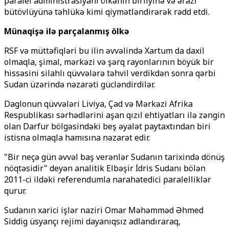
paralel administrasiyanı ölkənin birliyinə və ərazi
bütövlüyünə təhlükə kimi qiymətləndirərək rədd etdi.
Münaqişə ilə parçalanmış ölkə
RSF və müttəfiqləri bu ilin əvvəlində Xartum da daxil
olmaqla, şimal, mərkəzi və şərq rayonlarının böyük bir
hissəsini silahlı qüvvələrə təhvil verdikdən sonra qərbi
Sudan üzərində nəzarəti gücləndirdilər.
Daglonun qüvvələri Liviya, Çad və Mərkəzi Afrika
Respublikası sərhədlərini aşan qızıl ehtiyatları ilə zəngin
olan Darfur bölgəsindəki beş əyalət paytaxtından biri
istisna olmaqla hamısına nəzarət edir.
"Bir neçə gün əvvəl baş verənlər Sudanın tarixində dönüş
nöqtəsidir" deyən analitik Elbəşir İdris Sudanı bölən
2011-ci ildəki referendumla narahatedici paralelliklər
qurur.
Sudanın xarici işlər naziri Omar Məhəmməd Əhmed
Siddig üsyançı rejimi dayanıqsız adlandıraraq,