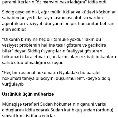
paramiliterların "öz məhvini hazırladığını" iddia etdi.
Siddig qeyd edib ki, ağır mülki itkilər və kütləvi köçkünlər
səbəbindən yerli dəstəyin aşınması olub və yardım
agentlikləri vəziyyəti dünyanın ən pis humanitar böhranı
elan ediblər.
"Ölkənin birliyinə heç bir təhlükə yoxdur, lakin bu
vəziyyət problemin həllinə təsir göstərə və gecikdirə
bilər" deyən Siddiq üsyançıların fəaliyyət göstərən
hökuməti idarə etmək üçün lazım olan inzibati imkanlara
sahib olub-olmadığını soruşur.
“Heç bir rasional hökumətin Nyaladakı bu paralel
hökuməti tanıya biləcəyini düşünmürəm”, -deyə Siddiq
vurğulayıb.
Üstünlük üçün mübarizə
Münaqişə tərəfləri Sudan hökumətinin qanuni varisi
olduqlarını iddia edərək Sudan katib quşundan (ordunu)
simvol kimi istifadə edirlər.