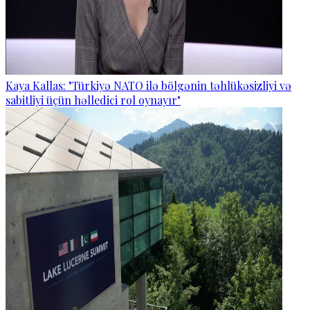
Kaya Kallas: "Türkiyə NATO ilə bölgənin təhlükəsizliyi və
sabitliyi üçün həlledici rol oynayır"