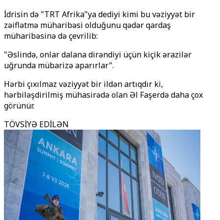
İdrisin də "TRT Afrika"ya dediyi kimi bu vəziyyət bir
zəiflətmə müharibəsi olduğunu qədər qardaş
müharibəsinə də çevrilib:
"Əslində, onlar dalana dirəndiyi üçün kiçik ərazilər
uğrunda mübarizə aparırlar".
Hərbi çıxılmaz vəziyyət bir ildən artıqdır ki,
hərbiləşdirilmiş mühasirədə olan Əl Faşerdə daha çox
görünür.
TÖVSİYƏ EDİLƏN