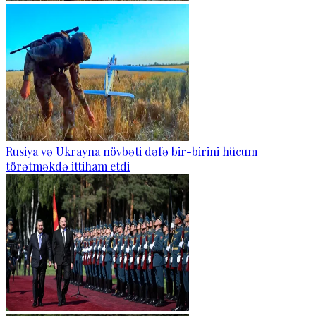
Rusiya və Ukrayna növbəti dəfə bir-birini hücum
törətməkdə ittiham etdi