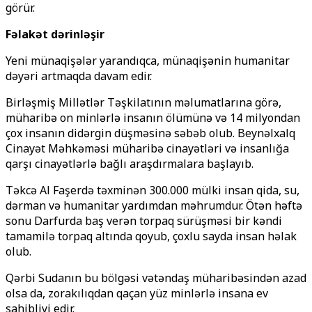
görür.
Fəlakət dərinləşir
Yeni münaqişələr yarandıqca, münaqişənin humanitar
dəyəri artmaqda davam edir.
Birləşmiş Millətlər Təşkilatının məlumatlarına görə,
müharibə on minlərlə insanın ölümünə və 14 milyondan
çox insanın didərgin düşməsinə səbəb olub. Beynəlxalq
Cinayət Məhkəməsi müharibə cinayətləri və insanlığa
qarşı cinayətlərlə bağlı araşdırmalara başlayıb.
Təkcə Al Faşerdə təxminən 300.000 mülki insan qida, su,
dərman və humanitar yardımdan məhrumdur. Ötən həftə
sonu Darfurda baş verən torpaq sürüşməsi bir kəndi
tamamilə torpaq altında qoyub, çoxlu sayda insan həlak
olub.
Qərbi Sudanın bu bölgəsi vətəndaş müharibəsindən azad
olsa da, zorakılıqdan qaçan yüz minlərlə insana ev
sahibliyi edir.