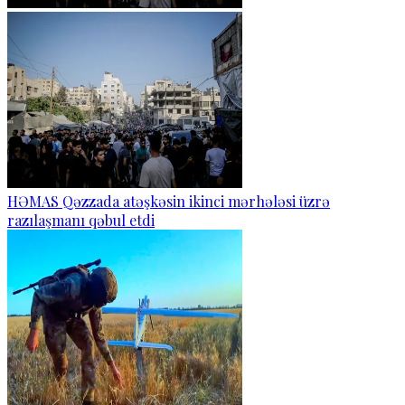
HƏMAS Qəzzada atəşkəsin ikinci mərhələsi üzrə
razılaşmanı qəbul etdi