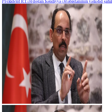
Prezident R.T.Ərdoğan Səudiyyə Ərəbistanının vəliəhd şahza