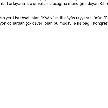
. Türkiyənin bu qırıcıları alacağına inandığını deyən R.T. Ə
n yerli istehsalı olan "KAAN" milli döyüş təyyarəsi üçün "F-
yon dollardan çox dəyəri olan bu müqavilə ilə bağlı Konqre