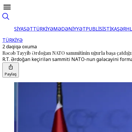
SİYASƏT
TÜRKİYƏ
MƏDƏNİYYƏT
PUBLİSİSTİKA
ŞƏRH
TÜRKİYƏ
2 dəqiqə oxuma
Rəcəb Tayyib Ərdoğan NATO sammitinin uğurla başa çatdığın
R.T. Ərdoğan keçirilən sammiti NATO-nun gələcəyini formal
Paylaş