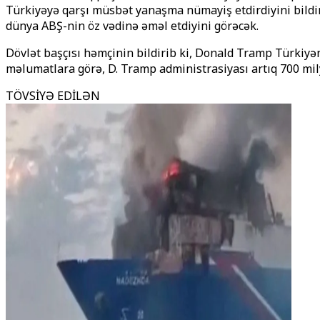
Türkiyəyə qarşı müsbət yanaşma nümayiş etdirdiyini bildirib
dünya ABŞ-nin öz vədinə əməl etdiyini görəcək.
Dövlət başçısı həmçinin bildirib ki, Donald Tramp Türkiyəni
məlumatlara görə, D. Tramp administrasiyası artıq 700 mil
TÖVSİYƏ EDİLƏN