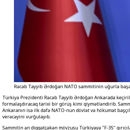
Rəcəb Tayyib Ərdoğan NATO sammitinin uğurla başa ç
Türkiyə Prezidenti Rəcəb Tayyib Ərdoğan Ankarada keçiri
formalaşdıracaq tarixi bir görüş kimi qiymətləndirib. Sam
Ankaranın isə ilk dəfə NATO-nun dövlət və hökumət başçılar
verəcəyini vurğulayıb.
Sammitin ən diqqətçəkən mövzusu Türkiyəyə "F-35" qırıcıl