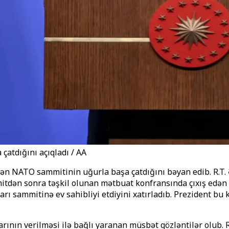
atdığını açıqladı / AA
lən NATO sammitinin uğurla başa çatdığını bəyan edib. R.T
mitdən sonra təşkil olunan mətbuat konfransında çıxış edən 
ı sammitinə ev sahibliyi etdiyini xatırladıb. Prezident bu 
arının verilməsi ilə bağlı yaranan müsbət gözləntilər olub