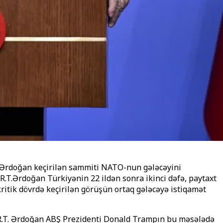
. Ərdoğan keçirilən sammiti NATO-nun gələcəyini
R.T.Ərdoğan Türkiyənin 22 ildən sonra ikinci dəfə, paytaxt
kritik dövrdə keçirilən görüşün ortaq gələcəyə istiqamət
. R.T. Ərdoğan ABŞ Prezidenti Donald Trampın bu məsələdə