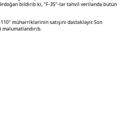
rdoğan bildirib ki, "F-35"-lər təhvil veriləndə bütün
110" mühərriklərinin satışını dəstəkləyir. Son
si məlumatlandırıb.