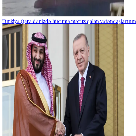
Türkiyə Qara dənizdə hücuma məruz qalan vətəndaşlarının və