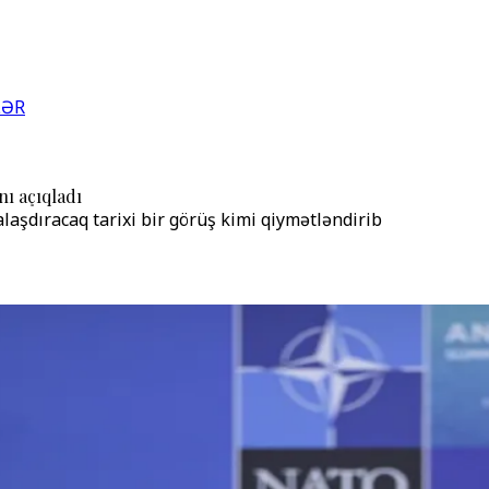
LƏR
ı açıqladı
aşdıracaq tarixi bir görüş kimi qiymətləndirib