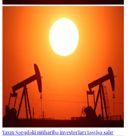
Yaxın Şərqdəki müharibə investorları təşvişə salır