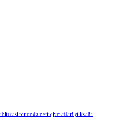
əhlükəsi fonunda neft qiymətləri yüksəlir