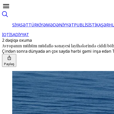
SİYASƏT
TÜRKİYƏ
MƏDƏNİYYƏT
PUBLİSİSTİKA
ŞƏRH
İQTİSADİYYAT
2 dəqiqə oxuma
Avropanın mühüm müdafiə sənayesi layihələrində ciddi bö
Çindən sonra dünyada ən çox sayda hərbi gəmi inşa edən Tü
Paylaş