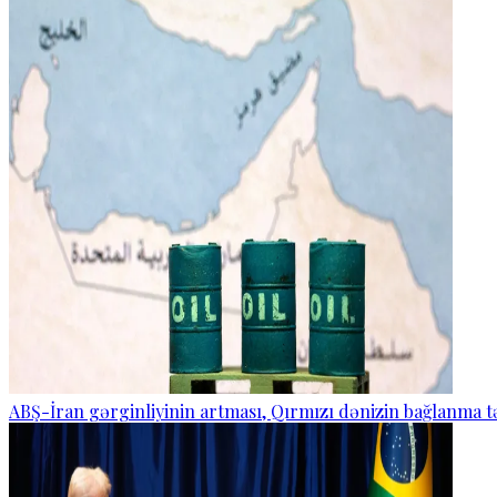
ABŞ-İran gərginliyinin artması, Qırmızı dənizin bağlanma t