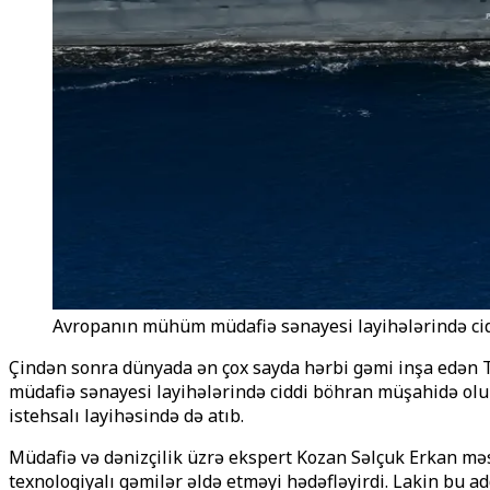
Avropanın mühüm müdafiə sənayesi layihələrində ci
Çindən sonra dünyada ən çox sayda hərbi gəmi inşa edən T
müdafiə sənayesi layihələrində ciddi böhran müşahidə olunu
istehsalı layihəsində də atıb.
Müdafiə və dənizçilik üzrə ekspert Kozan Səlçuk Erkan məsə
texnologiyalı gəmilər əldə etməyi hədəfləyirdi. Lakin bu a