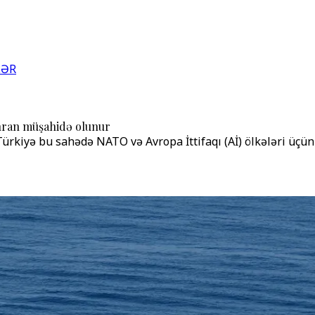
LƏR
hran müşahidə olunur
rkiyə bu sahədə NATO və Avropa İttifaqı (Aİ) ölkələri üçün