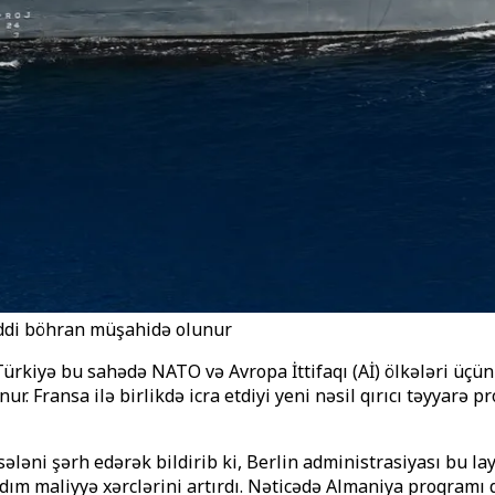
ddi böhran müşahidə olunur
ürkiyə bu sahədə NATO və Avropa İttifaqı (Aİ) ölkələri üçü
r. Fransa ilə birlikdə icra etdiyi yeni nəsil qırıcı təyyarə
ləni şərh edərək bildirib ki, Berlin administrasiyası bu lay
ddım maliyyə xərclərini artırdı. Nəticədə Almaniya proqramı