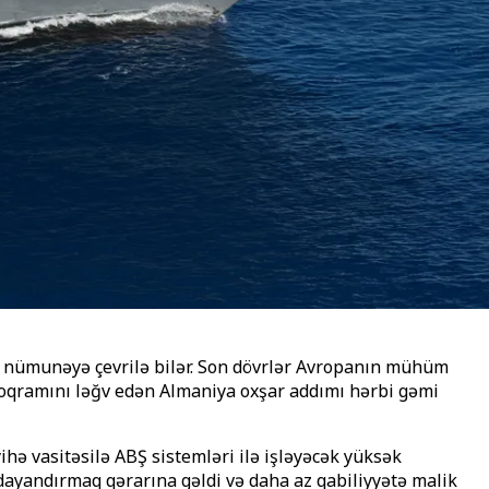
n nümunəyə çevrilə bilər. Son dövrlər Avropanın mühüm
 proqramını ləğv edən Almaniya oxşar addımı hərbi gəmi
ihə vasitəsilə ABŞ sistemləri ilə işləyəcək yüksək
 dayandırmaq qərarına gəldi və daha az qabiliyyətə malik