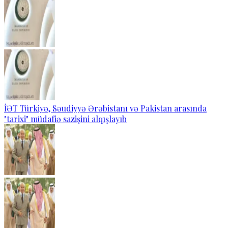
İƏT Türkiyə, Səudiyyə Ərəbistanı və Pakistan arasında
"tarixi" müdafiə sazişini alqışlayıb