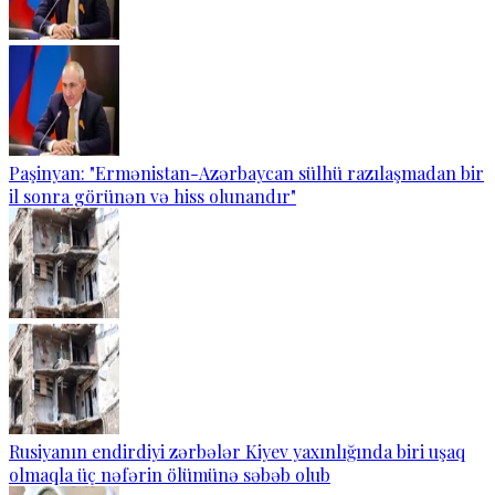
Paşinyan: "Ermənistan-Azərbaycan sülhü razılaşmadan bir
il sonra görünən və hiss olunandır"
Rusiyanın endirdiyi zərbələr Kiyev yaxınlığında biri uşaq
olmaqla üç nəfərin ölümünə səbəb olub