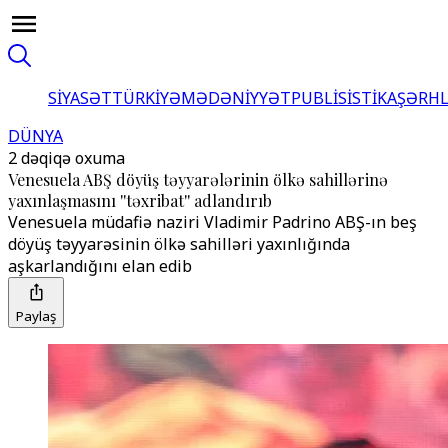
SİYASƏT
TÜRKİYƏ
MƏDƏNİYYƏT
PUBLİSİSTİKA
ŞƏRH
DÜNYA
2 dəqiqə oxuma
Venesuela ABŞ döyüş təyyarələrinin ölkə sahillərinə
yaxınlaşmasını ''təxribat'' adlandırıb
Venesuela müdafiə naziri Vladimir Padrino ABŞ-ın beş
döyüş təyyarəsinin ölkə sahilləri yaxınlığında
aşkarlandığını elan edib
Paylaş