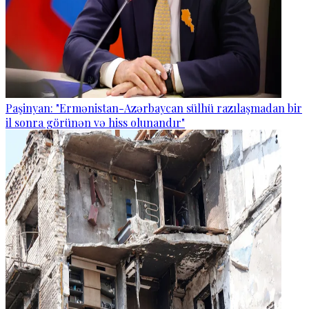
Paşinyan: "Ermənistan-Azərbaycan sülhü razılaşmadan bir
il sonra görünən və hiss olunandır"