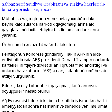
Şahbaz Şərif Səudiyyə Ərəbistanı və Türkiyə liderləri ilə
bir sıra görüşlər keçirəcək
Mübahisə Vaşinqtonun Venesuela yaxınlığındakı
beynəlxalq sularda narkotik qaçaqmalçılarına aid
qayıqlara müdaxilə etdiyini təsdiqləməsindən sonra
yaranıb.
Üç hücumda ən azı 14 nəfər həlak olub.
Pentaqonun Konqresə göndərdiyi, lakin AFP-nin əldə
etdiyi bildirişdə ABŞ prezidenti Donald Trampın narkotik
kartellərini “qeyri-dövlət silahlı qruplar” adlandırdığı və
onların hərəkətlərini “ABŞ-a qarşı silahlı hücum” hesab
etdiyi vurğulanıb.
Bildirişdə qeyd olunub ki, qaçaqmalçılar “qanunsuz
döyüşçülər” hesab olunur.
Ağ Ev rəsmisi bildirib ki, belə bir bildiriş istənilən hərbi
əməliyyatdan sonra hazırlanır və sənəddə yeni məlumat
yoxdur.