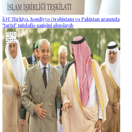
İƏT Türkiyə, Səudiyyə Ərəbistanı və Pakistan arasında
"tarixi" müdafiə sazişini alqışlayıb