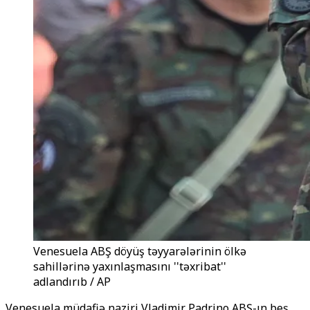
Venesuela ABŞ döyüş təyyarələrinin ölkə
sahillərinə yaxınlaşmasını ''təxribat''
adlandırıb / AP
Venesuela müdafiə naziri Vladimir Padrino ABŞ-ın beş