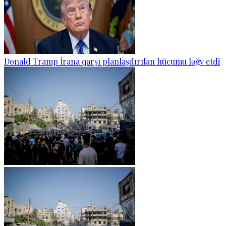
Donald Tramp İrana qarşı planlaşdırılan hücumu ləğv etdi