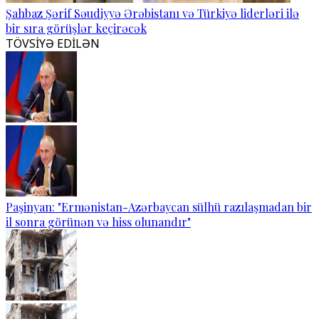
Şahbaz Şərif Səudiyyə Ərəbistanı və Türkiyə liderləri ilə
bir sıra görüşlər keçirəcək
TÖVSİYƏ EDİLƏN
Paşinyan: "Ermənistan-Azərbaycan sülhü razılaşmadan bir
il sonra görünən və hiss olunandır"