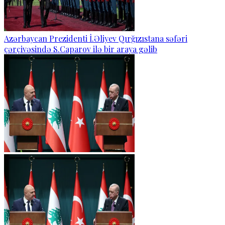
Azərbaycan Prezidenti İ.Əliyev Qırğızıstana səfəri
çərçivəsində S.Caparov ilə bir araya gəlib