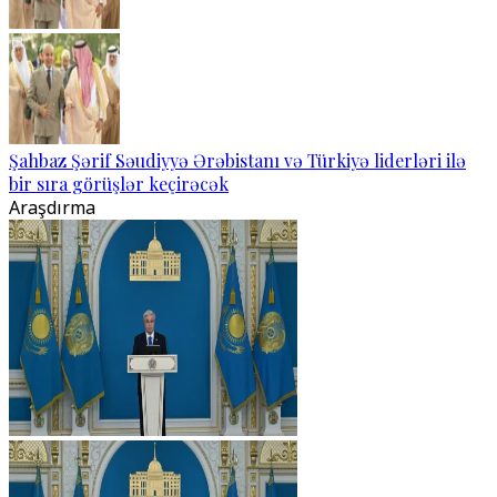
Şahbaz Şərif Səudiyyə Ərəbistanı və Türkiyə liderləri ilə
bir sıra görüşlər keçirəcək
Araşdırma