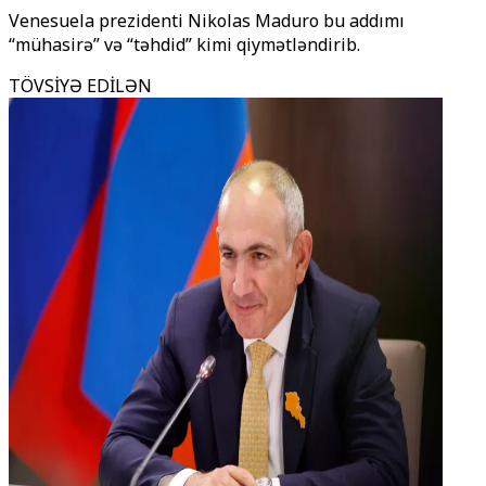
Venesuela prezidenti Nikolas Maduro bu addımı
“mühasirə” və “təhdid” kimi qiymətləndirib.
TÖVSİYƏ EDİLƏN