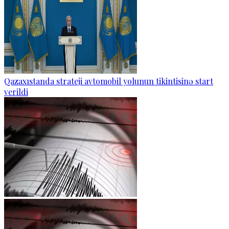
Qazaxıstanda strateji avtomobil yolunun tikintisinə start
verildi