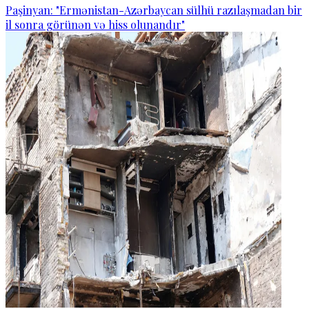
Paşinyan: "Ermənistan-Azərbaycan sülhü razılaşmadan bir
il sonra görünən və hiss olunandır"