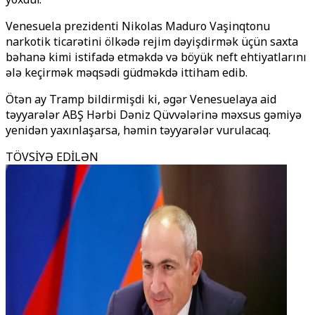
Venesuela prezidenti Nikolas Maduro Vaşinqtonu
narkotik ticarətini ölkədə rejim dəyişdirmək üçün saxta
bəhanə kimi istifadə etməkdə və böyük neft ehtiyatlarını
ələ keçirmək məqsədi güdməkdə ittiham edib.
Ötən ay Tramp bildirmişdi ki, əgər Venesuelaya aid
təyyarələr ABŞ Hərbi Dəniz Qüvvələrinə məxsus gəmiyə
yenidən yaxınlaşarsa, həmin təyyarələr vurulacaq.
TÖVSİYƏ EDİLƏN