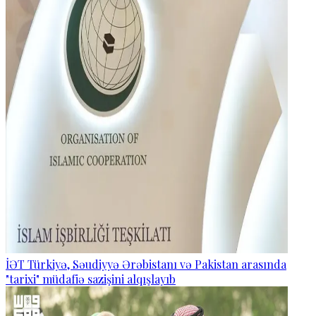
İƏT Türkiyə, Səudiyyə Ərəbistanı və Pakistan arasında
"tarixi" müdafiə sazişini alqışlayıb