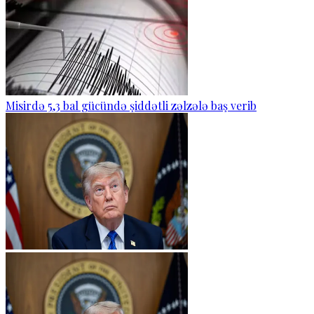
Misirdə 5,3 bal gücündə şiddətli zəlzələ baş verib