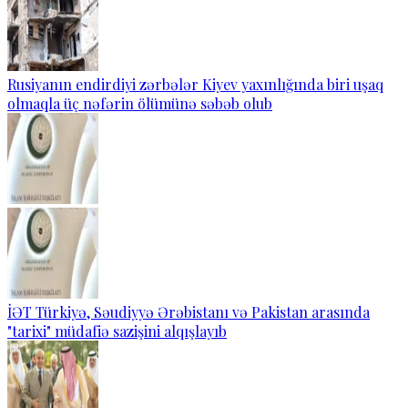
Rusiyanın endirdiyi zərbələr Kiyev yaxınlığında biri uşaq
olmaqla üç nəfərin ölümünə səbəb olub
İƏT Türkiyə, Səudiyyə Ərəbistanı və Pakistan arasında
"tarixi" müdafiə sazişini alqışlayıb