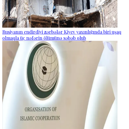
Rusiyanın endirdiyi zərbələr Kiyev yaxınlığında biri uşaq
olmaqla üç nəfərin ölümünə səbəb olub