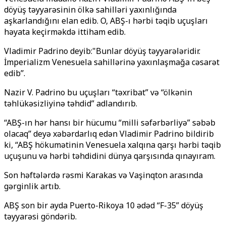
döyüş təyyarəsinin ölkə sahilləri yaxınlığında
aşkarlandığını elan edib. O, ABŞ-ı hərbi təqib uçuşları
həyata keçirməkdə ittiham edib.
Vladimir Padrino deyib:"Bunlar döyüş təyyarələridir.
İmperializm Venesuela sahillərinə yaxınlaşmağa cəsarət
edib’’.
Nazir V. Padrino bu uçuşları “təxribat” və “ölkənin
təhlükəsizliyinə təhdid” adlandırıb.
‘‘ABŞ-ın hər hansı bir hücumu “milli səfərbərliyə” səbəb
olacaq’’ deyə xəbərdarlıq edən Vladimir Padrino bildirib
ki, “ABŞ hökumətinin Venesuela xalqına qarşı hərbi təqib
uçuşunu və hərbi təhdidini dünya qarşısında qınayıram.
Son həftələrdə rəsmi Karakas və Vaşinqton arasında
gərginlik artıb.
ABŞ son bir ayda Puerto-Rikoya 10 ədəd “F-35” döyüş
təyyarəsi göndərib.