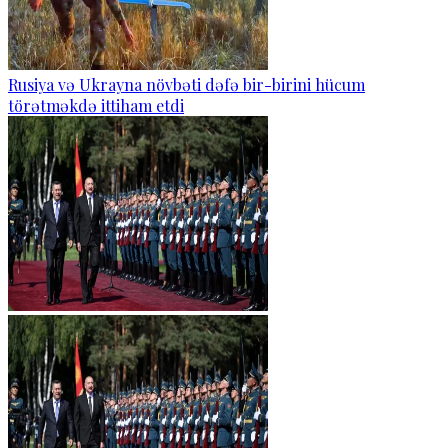
Rusiya və Ukrayna növbəti dəfə bir-birini hücum
törətməkdə ittiham etdi