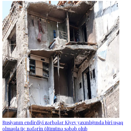
Rusiyanın endirdiyi zərbələr Kiyev yaxınlığında biri uşaq
olmaqla üç nəfərin ölümünə səbəb olub