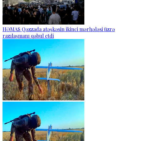
HƏMAS Qəzzada atəşkəsin ikinci mərhələsi üzrə
razılaşmanı qəbul etdi