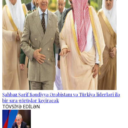
Şahbaz Şərif Səudiyyə Ərəbistanı və Türkiyə liderləri ilə
bir sıra görüşlər keçirəcək
TÖVSİYƏ EDİLƏN