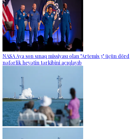
NASA Aya son sınaq missiyası olan "Artemis 3" üçün dörd
nəfərlik heyətin tərkibini açıqlayıb