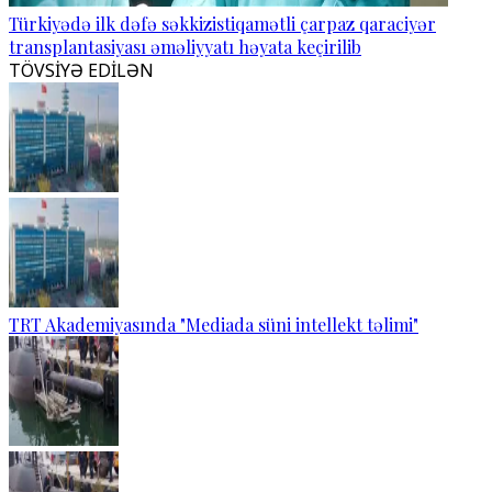
Türkiyədə ilk dəfə səkkizistiqamətli çarpaz qaraciyər
transplantasiyası əməliyyatı həyata keçirilib
TÖVSİYƏ EDİLƏN
TRT Akademiyasında "Mediada süni intellekt təlimi"