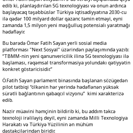
edib ki, planlaşdırılan 5G texnologiyası və onun ardınca
başlayacaq təşəbbüslər Türkiyə iqtisadiyyatına 2030-cu
ilə qədər 100 milyard dollar qazanc təmin etməyi, eyni
zamanda 1,5 milyon yeni məşğulluq potensialı yaratmağı
hədəfləyir.
Bu barədə Ömər Fatih Sayan yerli sosial media
platforması "Next Sosyal" üzərindən paylaşımında yazıb:
“TBMM-nin yeni qanunvericilik ilinə 5G texnologiyası ilə
başlaması, rəqəmsal transformasiya yolundakı qətiyyətin
konkret göstəricisidir.”
Ö.Fatih Sayan parlament binasında başlanan sözügedən
pilot tətbiqi “ölkənin hər yerində hədəflənən yüksək
sürətli bağlantının qabaqcıl vizyonu” kimi xarakterizə
edib.
Nazir müavini həmçinin bildirib ki, bu addım təkcə
texnoloji irəliləyiş deyil, eyni zamanda Milli Texnologiya
Hərəkatı və Türkiyə Yüzilinin ən mühüm
dəstəkçilərindən biridir.