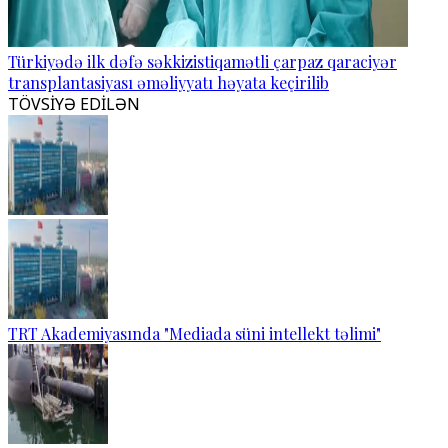
Türkiyədə ilk dəfə səkkizistiqamətli çarpaz qaraciyər
transplantasiyası əməliyyatı həyata keçirilib
TÖVSİYƏ EDİLƏN
TRT Akademiyasında "Mediada süni intellekt təlimi"