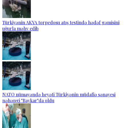
Türkiyənin AKYA torpedosu atış testində hədəf gəmisini
uğurla məhv edib
NATO nümayəndə heyəti Türkiyənin müdafiə sənayesi
nəhəngi "Baykar"da oldu