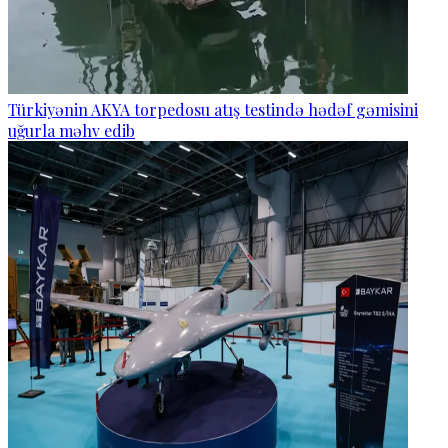
Türkiyənin AKYA torpedosu atış testində hədəf gəmisini
uğurla məhv edib