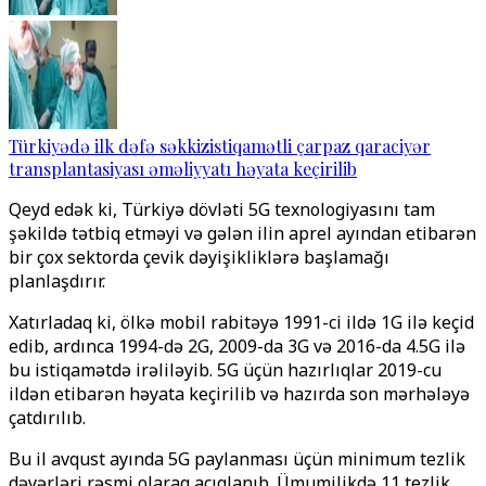
Türkiyədə ilk dəfə səkkizistiqamətli çarpaz qaraciyər
transplantasiyası əməliyyatı həyata keçirilib
Qeyd edək ki, Türkiyə dövləti 5G texnologiyasını tam
şəkildə tətbiq etməyi və gələn ilin aprel ayından etibarən
bir çox sektorda çevik dəyişikliklərə başlamağı
planlaşdırır.
Xatırladaq ki, ölkə mobil rabitəyə 1991-ci ildə 1G ilə keçid
edib, ardınca 1994-də 2G, 2009-da 3G və 2016-da 4.5G ilə
bu istiqamətdə irəliləyib. 5G üçün hazırlıqlar 2019-cu
ildən etibarən həyata keçirilib və hazırda son mərhələyə
çatdırılıb.
Bu il avqust ayında 5G paylanması üçün minimum tezlik
dəyərləri rəsmi olaraq açıqlanıb. Ümumilikdə 11 tezlik