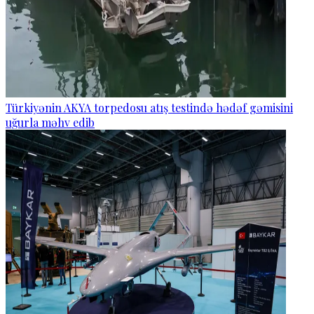
Türkiyənin AKYA torpedosu atış testində hədəf gəmisini
uğurla məhv edib