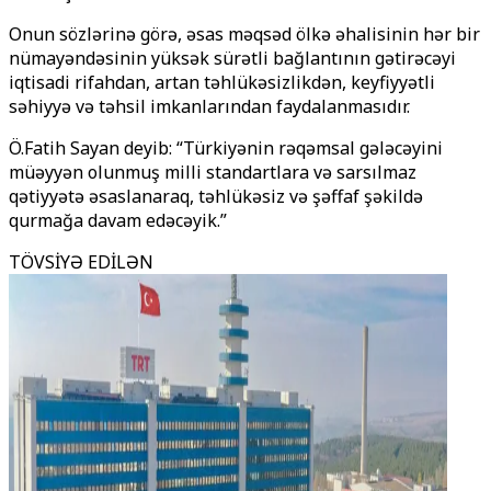
Onun sözlərinə görə, əsas məqsəd ölkə əhalisinin hər bir
nümayəndəsinin yüksək sürətli bağlantının gətirəcəyi
iqtisadi rifahdan, artan təhlükəsizlikdən, keyfiyyətli
səhiyyə və təhsil imkanlarından faydalanmasıdır.
Ö.Fatih Sayan deyib: “Türkiyənin rəqəmsal gələcəyini
müəyyən olunmuş milli standartlara və sarsılmaz
qətiyyətə əsaslanaraq, təhlükəsiz və şəffaf şəkildə
qurmağa davam edəcəyik.”
TÖVSİYƏ EDİLƏN