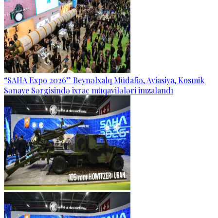
“SAHA Expo 2026” Beynəlxalq Müdafiə, Aviasiya, Kosmik
Sənaye Sərgisində ixrac müqavilələri imzalandı