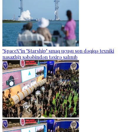
"SpaceX"in "Starship" sınaq uçuşu son dəqiqə texniki
nasazlığı səbəbindən təxirə salınıb