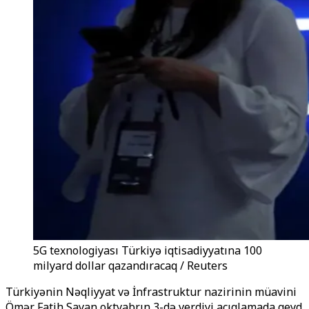
5G texnologiyası Türkiyə iqtisadiyyatına 100
milyard dollar qazandıracaq / Reuters
Türkiyənin Nəqliyyat və İnfrastruktur nazirinin müavini
Ömər Fatih Sayan oktyabrın 3-də verdiyi açıqlamada qeyd