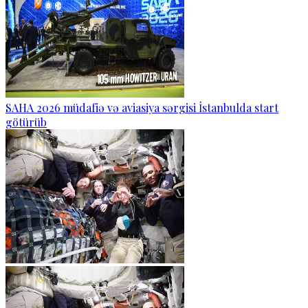
SAHA 2026 müdafiə və aviasiya sərgisi İstanbulda start
götürüb