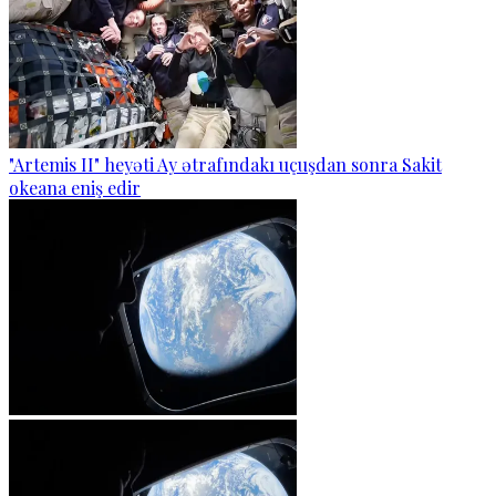
"Artemis II" heyəti Ay ətrafındakı uçuşdan sonra Sakit
okeana eniş edir