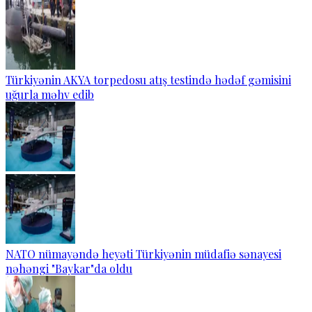
Türkiyənin AKYA torpedosu atış testində hədəf gəmisini
uğurla məhv edib
NATO nümayəndə heyəti Türkiyənin müdafiə sənayesi
nəhəngi "Baykar"da oldu