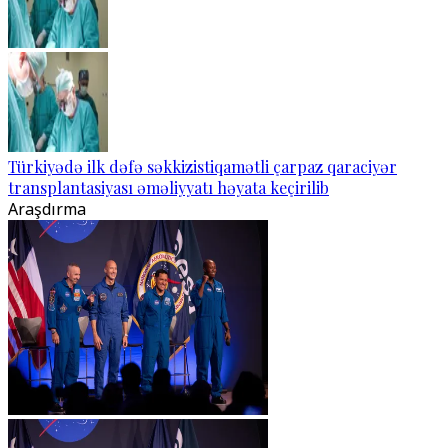
Türkiyədə ilk dəfə səkkizistiqamətli çarpaz qaraciyər
transplantasiyası əməliyyatı həyata keçirilib
Araşdırma