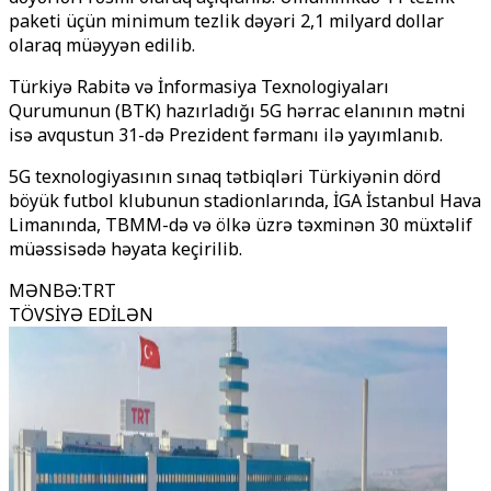
paketi üçün minimum tezlik dəyəri 2,1 milyard dollar
olaraq müəyyən edilib.
Türkiyə Rabitə və İnformasiya Texnologiyaları
Qurumunun (BTK) hazırladığı 5G hərrac elanının mətni
isə avqustun 31-də Prezident fərmanı ilə yayımlanıb.
5G texnologiyasının sınaq tətbiqləri Türkiyənin dörd
böyük futbol klubunun stadionlarında, İGA İstanbul Hava
Limanında, TBMM-də və ölkə üzrə təxminən 30 müxtəlif
müəssisədə həyata keçirilib.
MƏNBƏ
:
TRT
TÖVSİYƏ EDİLƏN