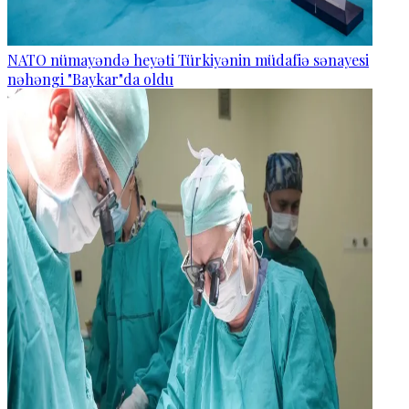
NATO nümayəndə heyəti Türkiyənin müdafiə sənayesi
nəhəngi "Baykar"da oldu