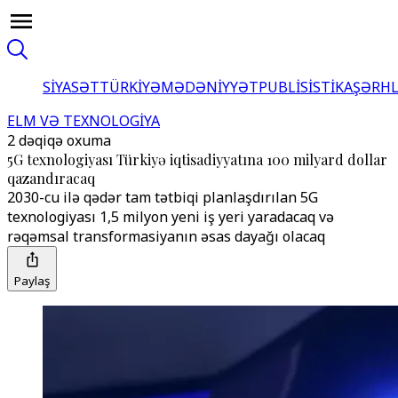
SİYASƏT
TÜRKİYƏ
MƏDƏNİYYƏT
PUBLİSİSTİKA
ŞƏRH
ELM VƏ TEXNOLOGİYA
2 dəqiqə oxuma
5G texnologiyası Türkiyə iqtisadiyyatına 100 milyard dollar
qazandıracaq
2030-cu ilə qədər tam tətbiqi planlaşdırılan 5G
texnologiyası 1,5 milyon yeni iş yeri yaradacaq və
rəqəmsal transformasiyanın əsas dayağı olacaq
Paylaş