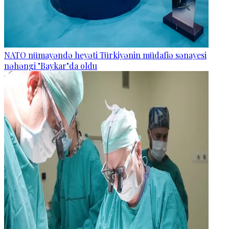
NATO nümayəndə heyəti Türkiyənin müdafiə sənayesi
nəhəngi "Baykar"da oldu