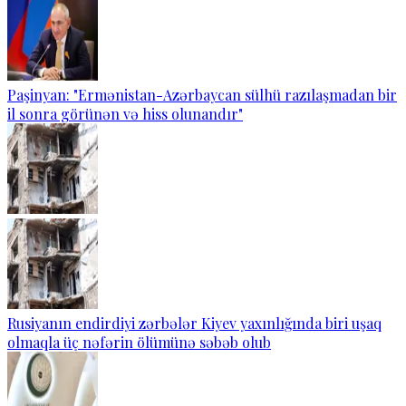
Paşinyan: "Ermənistan-Azərbaycan sülhü razılaşmadan bir
il sonra görünən və hiss olunandır"
Rusiyanın endirdiyi zərbələr Kiyev yaxınlığında biri uşaq
olmaqla üç nəfərin ölümünə səbəb olub