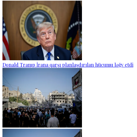
Donald Tramp İrana qarşı planlaşdırılan hücumu ləğv etdi