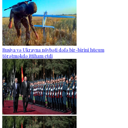
Rusiya və Ukrayna növbəti dəfə bir-birini hücum
törətməkdə ittiham etdi