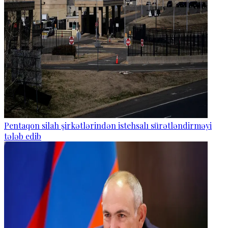
Pentaqon silah şirkətlərindən istehsalı sürətləndirməyi
tələb edib