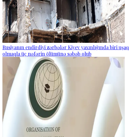
Rusiyanın endirdiyi zərbələr Kiyev yaxınlığında biri uşaq
olmaqla üç nəfərin ölümünə səbəb olub