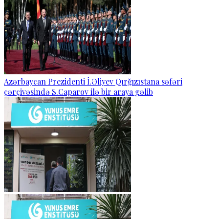
Azərbaycan Prezidenti İ.Əliyev Qırğızıstana səfəri
çərçivəsində S.Caparov ilə bir araya gəlib