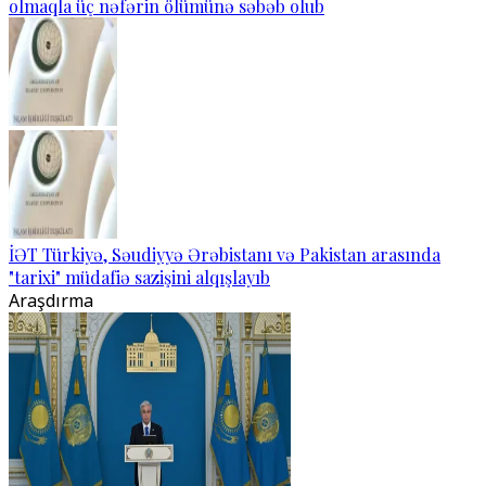
olmaqla üç nəfərin ölümünə səbəb olub
İƏT Türkiyə, Səudiyyə Ərəbistanı və Pakistan arasında
"tarixi" müdafiə sazişini alqışlayıb
Araşdırma