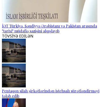
İƏT Türkiyə, Səudiyyə Ərəbistanı və Pakistan arasında
"tarixi" müdafiə sazişini alqışlayıb
TÖVSİYƏ EDİLƏN
Pentaqon silah şirkətlərindən istehsalı sürətləndirməyi
tələb edib