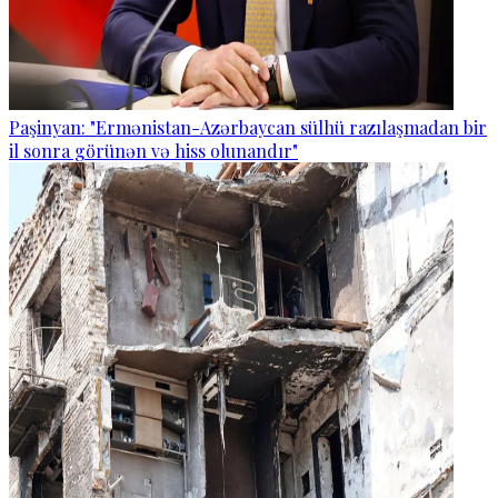
Paşinyan: "Ermənistan-Azərbaycan sülhü razılaşmadan bir
il sonra görünən və hiss olunandır"