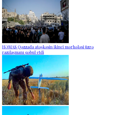
HƏMAS Qəzzada atəşkəsin ikinci mərhələsi üzrə
razılaşmanı qəbul etdi