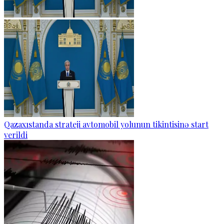
Qazaxıstanda strateji avtomobil yolunun tikintisinə start
verildi