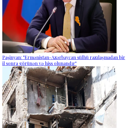
Paşinyan: "Ermənistan-Azərbaycan sülhü razılaşmadan bir
il sonra görünən və hiss olunandır"