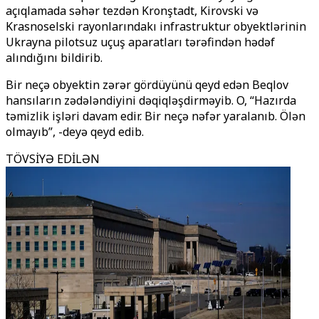
açıqlamada səhər tezdən Kronştadt, Kirovski və
Krasnoselski rayonlarındakı infrastruktur obyektlərinin
Ukrayna pilotsuz uçuş aparatları tərəfindən hədəf
alındığını bildirib.
Bir neçə obyektin zərər gördüyünü qeyd edən Beqlov
hansıların zədələndiyini dəqiqləşdirməyib. O, “Hazırda
təmizlik işləri davam edir. Bir neçə nəfər yaralanıb. Ölən
olmayıb”, -deyə qeyd edib.
TÖVSİYƏ EDİLƏN