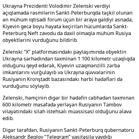
Ukrayna Prezidenti Volodimir Zelenski verdiyi
açıqlamada rəsmilərin Sankt-Peterburqda təşkil olunan
ən mühüm iqtisadi forum üçün bir araya gəldiyi əsnada,
Kiyevin gecə boyu həyata keçirilən hücumlarda Sankt-
Peterburq Neft zavodu da daxil olmaqla mühüm Rusiya
obyektlərini vurduğunu bildirib.
Zelenski “X” platformasındakı paylaşımında obyektin
Ukrayna sərhədindən təxminən 1 100 kilometr uzaqlıqda
olduğunu qeyd edərək, Kiyevin uzaqmənzilli zərbə
imkanlarını vurğulayıb və Ukrayna qüvvələrinin
Rusiyanın Kronştadt bazasındakı hərbi hədəfləri də
vurduğunu söyləyib.
Zelenski, həmçinin digər bir hədəfin cəbhədən təxminən
600 kilometr məsafədə yerləşən Rusiyanın Tambov
vilayətindəki silah istehsalı müəssisəsi olduğunu əlavə
edib.
Digər tərəfdən, Rusiyanın Sankt-Peterburq qubernatoru
Aleksandr Beqlov “Telegram” vasitəsilə yaydığı