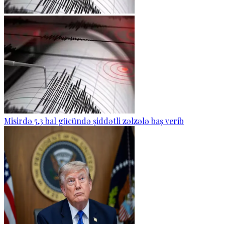
Misirdə 5,3 bal gücündə şiddətli zəlzələ baş verib