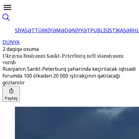
SİYASƏT
TÜRKİYƏ
MƏDƏNİYYƏT
PUBLİSİSTİKA
ŞƏRH
DÜNYA
2 dəqiqə oxuma
Ukrayna Rusiyanın Sankt-Peterburq neft stansiyasını
vurub
Rusiyanın Sankt-Peterburq şəhərində keçiriləcək iqtisadi
forumda 100 ölkədən 20 000 iştirakçının qatılacağı
gözlənilir
Paylaş