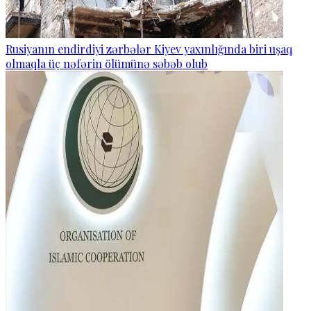
Rusiyanın endirdiyi zərbələr Kiyev yaxınlığında biri uşaq
olmaqla üç nəfərin ölümünə səbəb olub