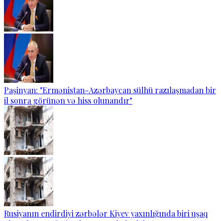
Paşinyan: "Ermənistan-Azərbaycan sülhü razılaşmadan bir
il sonra görünən və hiss olunandır"
Rusiyanın endirdiyi zərbələr Kiyev yaxınlığında biri uşaq