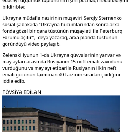
edəcəyi üçgünlük toplantının işini pozmağı hədəflədiyini
bildiriblər.
Ukrayna müdafiə nazirinin müşaviri Serqiy Sternenko
sosial şəbəkədə “Ukrayna hücumlarından sonra arxa
fonda gözəl bir qara tüstünün müşayiəti ilə Peterburq
Forumu açılır”, -deyə yazaraq, arxa planda tüstünün
göründüyü video paylaşıb.
Zelenski iyunun 1-də Ukrayna qüvvələrinin yanvar və
may ayları arasında Rusiyanın 15 neft emalı zavodunu
vurduğunu və may ayı etibarilə Rusiyanın ilkin neft
emalı gücünün təxminən 40 faizinin sıradan çıxdığını
iddia edib.
TÖVSİYƏ EDİLƏN