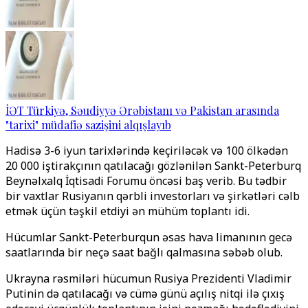
İƏT Türkiyə, Səudiyyə Ərəbistanı və Pakistan arasında
"tarixi" müdafiə sazişini alqışlayıb
Hadisə 3-6 iyun tarixlərində keçiriləcək və 100 ölkədən
20 000 iştirakçının qatılacağı gözlənilən Sankt-Peterburq
Beynəlxalq İqtisadi Forumu öncəsi baş verib. Bu tədbir
bir vaxtlar Rusiyanın qərbli investorları və şirkətləri cəlb
etmək üçün təşkil etdiyi ən mühüm toplantı idi.
Hücumlar Sankt-Peterburqun əsas hava limanının gecə
saatlarında bir neçə saat bağlı qalmasına səbəb olub.
Ukrayna rəsmiləri hücumun Rusiya Prezidenti Vladimir
Putinin də qatılacağı və cümə günü açılış nitqi ilə çıxış