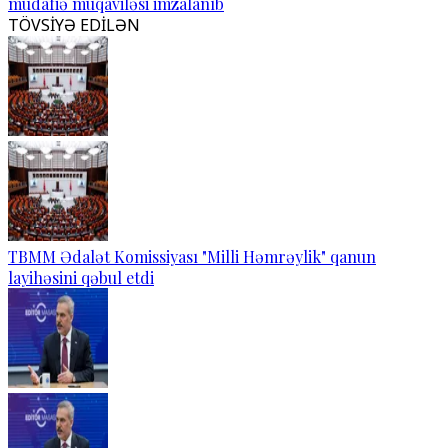
müdafiə müqaviləsi imzalanıb
TÖVSİYƏ EDİLƏN
TBMM Ədalət Komissiyası "Milli Həmrəylik" qanun
layihəsini qəbul etdi