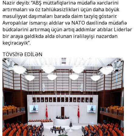
Nazir deyib: “ABŞ müttəfiqlərinə müdafiə xərclərini
artırmaları və öz təhlükəsizlikləri üçün daha böyük
məsuliyyət daşımaları barədə daim təzyiq göstərir.
Avropalılar ismarışı aldılar və NATO daxilində müdafiə
büdcələrini artırmaq üçün artıq addımlar atıblar. Liderlər
bir araya gəldikdə əldə olunan irəliləyişi nəzərdən
keçirəcəyik”.
TÖVSİYƏ EDİLƏN