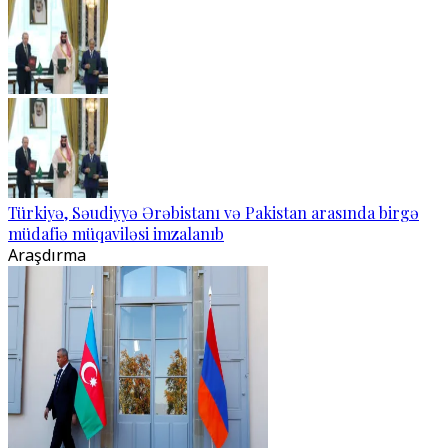
Türkiyə, Səudiyyə Ərəbistanı və Pakistan arasında birgə
müdafiə müqaviləsi imzalanıb
Araşdırma