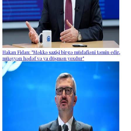
Hakan Fidan: "Məkkə sazişi birgə müdafiəni təmin edir,
müəyyən hədəf və ya düşmən yoxdur"