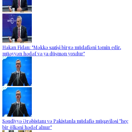
Hakan Fidan: "Məkkə sazişi birgə müdafiəni təmin edir,
müəyyən hədəf və ya düşmən yoxdur"
Səudiyyə Ərəbistanı və Pakistanla müdafiə müqaviləsi "heç
bir ölkəni hədəf almır"