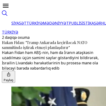
SİYASƏT
TÜRKİYƏ
MƏDƏNİYYƏT
PUBLİSİSTİKA
ŞƏRH
TÜRKİYƏ
2 dəqiqə oxuma
Hakan Fidan: "Tramp Ankarada keçiriləcək NATO
sammitində iştirak etməyi planlaşdırır"
Hakan Fidan həm ABŞ-nin, həm də İranın atəşkəsin
uzadılması üçün səmimi səylər göstərdiyini bildirərək,
İsrailin Livandakı hərəkətlərinin bu prosesə mane ola
biləcəyi barədə xəbərdarlıq edib
Paylaş