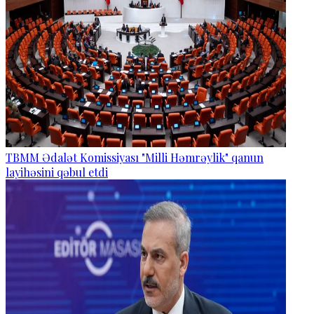
TBMM Ədalət Komissiyası "Milli Həmrəylik" qanun
layihəsini qəbul etdi