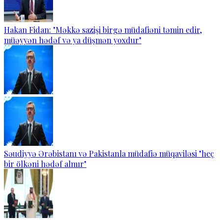
Hakan Fidan: "Məkkə sazişi birgə müdafiəni təmin edir,
müəyyən hədəf və ya düşmən yoxdur"
Səudiyyə Ərəbistanı və Pakistanla müdafiə müqaviləsi "heç
bir ölkəni hədəf almır"