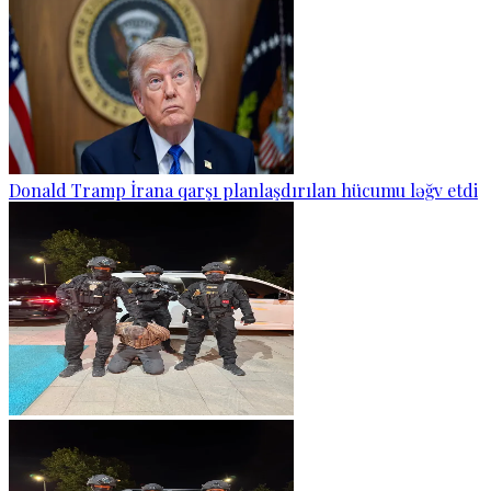
Donald Tramp İrana qarşı planlaşdırılan hücumu ləğv etdi