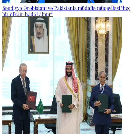
Səudiyyə Ərəbistanı və Pakistanla müdafiə müqaviləsi "heç
bir ölkəni hədəf almır"