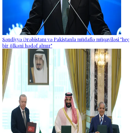
Səudiyyə Ərəbistanı və Pakistanla müdafiə müqaviləsi "heç
bir ölkəni hədəf almır"