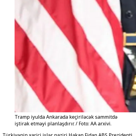
Tramp iyulda Ankarada keçiriləcək sammitdə
iştirak etməyi planlaşdırır. / Foto: AA arxivi.
Türkiyənin xarici işlər naziri Hakan Fidan ABŞ Prezidenti