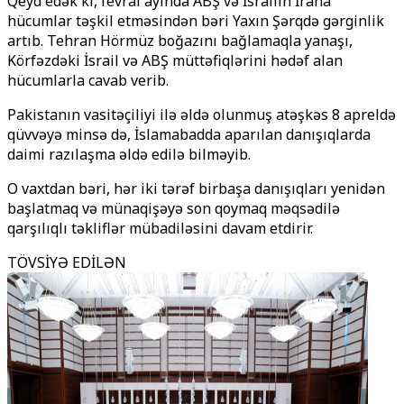
Qeyd edək ki, fevral ayında ABŞ və İsrailin İrana
hücumlar təşkil etməsindən bəri Yaxın Şərqdə gərginlik
artıb. Tehran Hörmüz boğazını bağlamaqla yanaşı,
Körfəzdəki İsrail və ABŞ müttəfiqlərini hədəf alan
hücumlarla cavab verib.
Pakistanın vasitəçiliyi ilə əldə olunmuş atəşkəs 8 apreldə
qüvvəyə minsə də, İslamabadda aparılan danışıqlarda
daimi razılaşma əldə edilə bilməyib.
O vaxtdan bəri, hər iki tərəf birbaşa danışıqları yenidən
başlatmaq və münaqişəyə son qoymaq məqsədilə
qarşılıqlı təkliflər mübadiləsini davam etdirir.
TÖVSİYƏ EDİLƏN