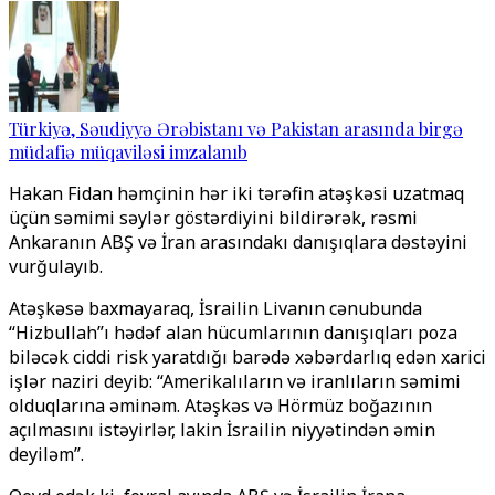
Türkiyə, Səudiyyə Ərəbistanı və Pakistan arasında birgə
müdafiə müqaviləsi imzalanıb
Hakan Fidan həmçinin hər iki tərəfin atəşkəsi uzatmaq
üçün səmimi səylər göstərdiyini bildirərək, rəsmi
Ankaranın ABŞ və İran arasındakı danışıqlara dəstəyini
vurğulayıb.
Atəşkəsə baxmayaraq, İsrailin Livanın cənubunda
“Hizbullah”ı hədəf alan hücumlarının danışıqları poza
biləcək ciddi risk yaratdığı barədə xəbərdarlıq edən xarici
işlər naziri deyib: “Amerikalıların və iranlıların səmimi
olduqlarına əminəm. Atəşkəs və Hörmüz boğazının
açılmasını istəyirlər, lakin İsrailin niyyətindən əmin
deyiləm”.