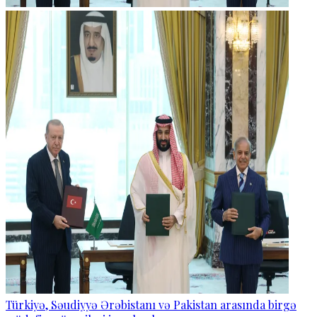
Türkiyə, Səudiyyə Ərəbistanı və Pakistan arasında birgə