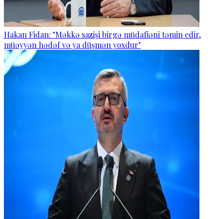
Hakan Fidan: "Məkkə sazişi birgə müdafiəni təmin edir,
müəyyən hədəf və ya düşmən yoxdur"