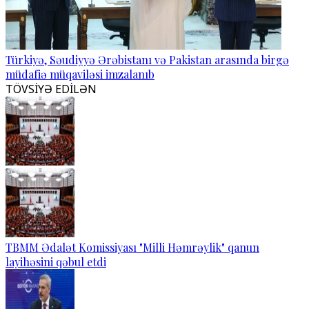
Türkiyə, Səudiyyə Ərəbistanı və Pakistan arasında birgə
müdafiə müqaviləsi imzalanıb
TÖVSİYƏ EDİLƏN
TBMM Ədalət Komissiyası "Milli Həmrəylik" qanun
layihəsini qəbul etdi