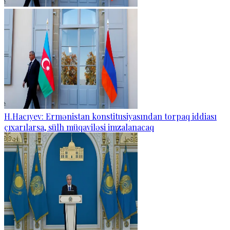
H.Hacıyev: Ermənistan konstitusiyasından torpaq iddiası
çıxarılarsa, sülh müqaviləsi imzalanacaq