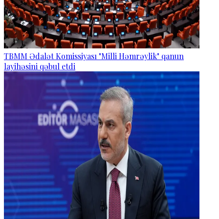
TBMM Ədalət Komissiyası "Milli Həmrəylik" qanun
layihəsini qəbul etdi