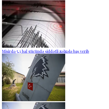
Misirdə 5,3 bal gücündə şiddətli zəlzələ baş verib