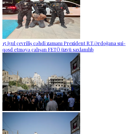
15 iyul çevriliş cəhdi zamanı Prezident R.T.Ərdoğana sui-
qəsd etməyə çalışan FETÖ üzvü saxlanılıb