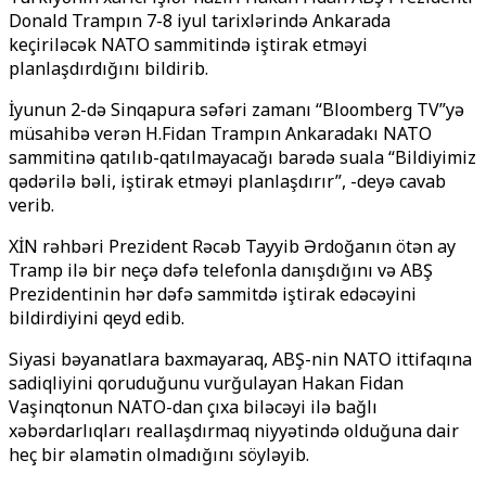
Donald Trampın 7-8 iyul tarixlərində Ankarada
keçiriləcək NATO sammitində iştirak etməyi
planlaşdırdığını bildirib.
İyunun 2-də Sinqapura səfəri zamanı “Bloomberg TV”yə
müsahibə verən H.Fidan Trampın Ankaradakı NATO
sammitinə qatılıb-qatılmayacağı barədə suala “Bildiyimiz
qədərilə bəli, iştirak etməyi planlaşdırır”, -deyə cavab
verib.
XİN rəhbəri Prezident Rəcəb Tayyib Ərdoğanın ötən ay
Tramp ilə bir neçə dəfə telefonla danışdığını və ABŞ
Prezidentinin hər dəfə sammitdə iştirak edəcəyini
bildirdiyini qeyd edib.
Siyasi bəyanatlara baxmayaraq, ABŞ-nin NATO ittifaqına
sadiqliyini qoruduğunu vurğulayan Hakan Fidan
Vaşinqtonun NATO-dan çıxa biləcəyi ilə bağlı
xəbərdarlıqları reallaşdırmaq niyyətində olduğuna dair
heç bir əlamətin olmadığını söyləyib.