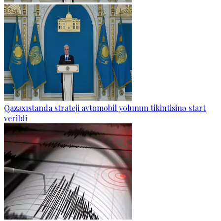
Qazaxıstanda strateji avtomobil yolunun tikintisinə start
verildi