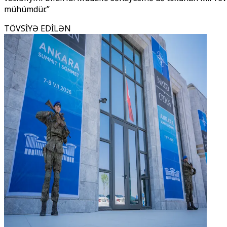
mühümdür.”
TÖVSİYƏ EDİLƏN