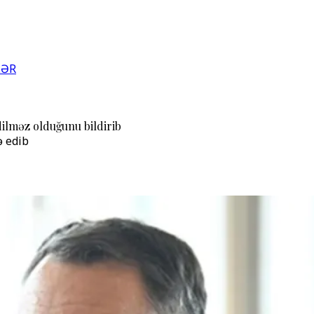
LƏR
dilməz olduğunu bildirib
ə edib