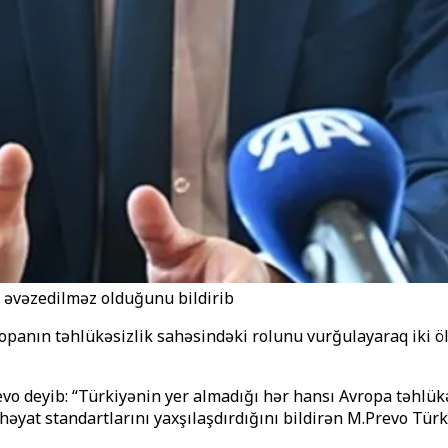
n əvəzedilməz olduğunu bildirib
opanın təhlükəsizlik sahəsindəki rolunu vurğulayaraq iki öl
vo deyib: “Türkiyənin yer almadığı hər hansı Avropa təhlük
ə həyat standartlarını yaxşılaşdırdığını bildirən M.Prevo Tü