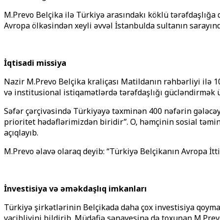
M.Prevo Belçika ilə Türkiyə arasındakı köklü tərəfdaşlığa d
Avropa ölkəsindən xeyli əvvəl İstanbulda sultanın sarayın
İqtisadi missiya
Nazir M.Prevo Belçika kraliçası Matildanın rəhbərliyi ilə 1
və institusional istiqamətlərdə tərəfdaşlığı gücləndirmək 
Səfər çərçivəsində Türkiyəyə təxminən 400 nəfərin gələcəyi
prioritet hədəflərimizdən biridir”. O, həmçinin sosial təmi
açıqlayıb.
M.Prevo əlavə olaraq deyib: “Türkiyə Belçikanın Avropa İtti
İnvestisiya və əməkdaşlıq imkanları
Türkiyə şirkətlərinin Belçikada daha çox investisiya qoy
vacibliyini bildirib. Müdafiə sənayesinə də toxunan M.Prev