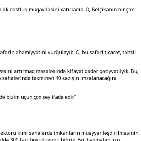
ilk dostluq müqaviləsini xatırladıb. O, Belçikanın bir çox
fərin əhəmiyyətini vurğulayıb. O, bu səfəri ticarət, təhsil
əsini artırmaq məsələsində kifayət qədər qətiyyətliyik. Bu,
afiə sahələrində təxminən 40 sazişin imzalanacağını
ə bizim üçün çox şey ifadə edir.”
 sektoru kimi sahələrdə imkanların müəyyənləşdirilməsinin
ldə 300 faiz böyüdüyünü bilirik. Bu, həqiqətən, çox