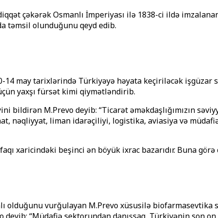
iqqət çəkərək Osmanlı İmperiyası ilə 1838-ci ildə imzalanan 
da təmsil olunduğunu qeyd edib.
0-14 may tarixlərində Türkiyəyə həyata keçiriləcək işgüzar sə
üçün yaxşı fürsət kimi qiymətləndirib.
ni bildirən M.Prevo deyib: “Ticarət əməkdaşlığımızın səviyy
nat, nəqliyyat, liman idarəçiliyi, logistika, aviasiya və müd
faqı xaricindəki beşinci ən böyük ixrac bazarıdır. Buna görə d
malı olduğunu vurğulayan M.Prevo xüsusilə biofarmasevtika
o deyib: “Müdafiə sektorundan danışsaq, Türkiyənin son on i