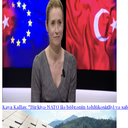
Kaya Kallas: "Türkiyə NATO ilə bölgənin təhlükəsizliyi və sabi