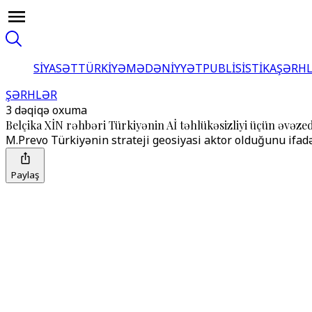
SİYASƏT
TÜRKİYƏ
MƏDƏNİYYƏT
PUBLİSİSTİKA
ŞƏRH
ŞƏRHLƏR
3 dəqiqə oxuma
Belçika XİN rəhbəri Türkiyənin Aİ təhlükəsizliyi üçün əvəze
M.Prevo Türkiyənin strateji geosiyasi aktor olduğunu ifad
Paylaş