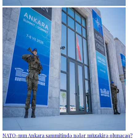
NATO-nun Ankara sammitində nələr müzakirə olunacaq?