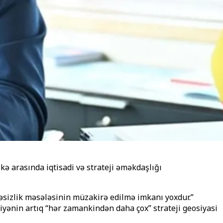
kə arasında iqtisadi və strateji əməkdaşlığı
əsizlik məsələsinin müzakirə edilmə imkanı yoxdur.”
rkiyənin artıq “hər zamankindən daha çox” strateji geosiyasi