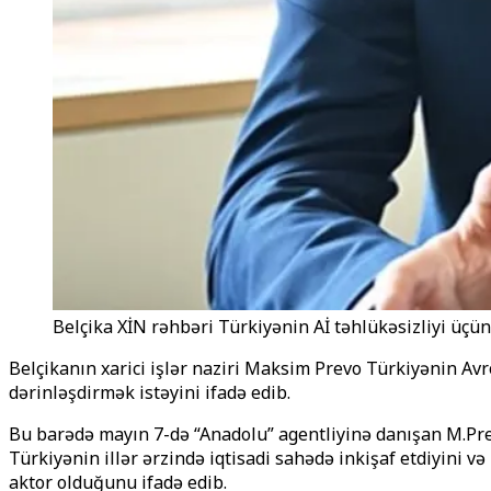
Belçika XİN rəhbəri Türkiyənin Aİ təhlükəsizliyi üçü
Belçikanın xarici işlər naziri Maksim Prevo Türkiyənin Avr
dərinləşdirmək istəyini ifadə edib.
Bu barədə mayın 7-də “Anadolu” agentliyinə danışan M.Pre
Türkiyənin illər ərzində iqtisadi sahədə inkişaf etdiyini v
aktor olduğunu ifadə edib.