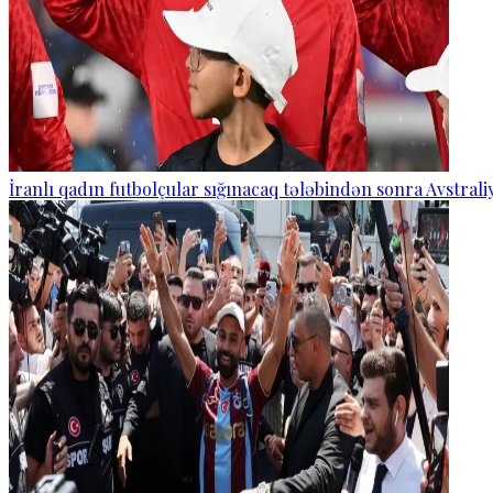
İranlı qadın futbolçular sığınacaq tələbindən sonra Avstrali