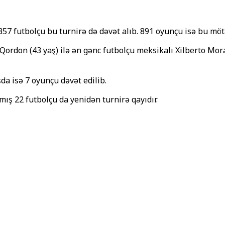
7 futbolçu bu turnirə də dəvət alıb. 891 oyunçu isə bu mötə
ordon (43 yaş) ilə ən gənc futbolçu meksikalı Xilberto Moradı
da isə 7 oyunçu dəvət edilib.
ş 22 futbolçu da yenidən turnirə qayıdır.