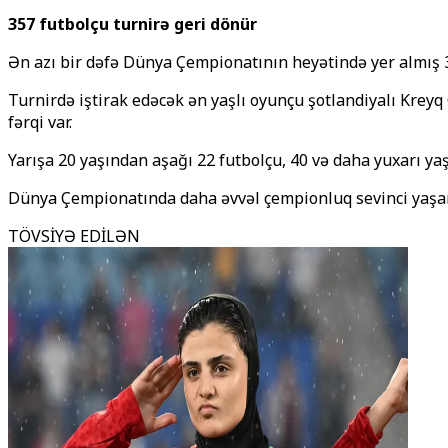
357 futbolçu turnirə geri dönür
Ən azı bir dəfə Dünya Çempionatının heyətində yer almış 35
Turnirdə iştirak edəcək ən yaşlı oyunçu şotlandiyalı Kreyq Q
fərqi var.
Yarışa 20 yaşından aşağı 22 futbolçu, 40 və daha yuxarı yaş
Dünya Çempionatında daha əvvəl çempionluq sevinci yaşamı
TÖVSİYƏ EDİLƏN