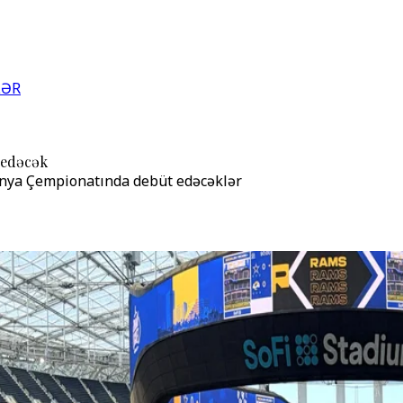
LƏR
 edəcək
Dünya Çempionatında debüt edəcəklər