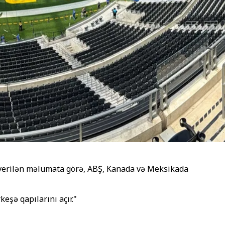
n verilən məlumata görə, ABŞ, Kanada və Meksikada
eşə qapılarını açır."