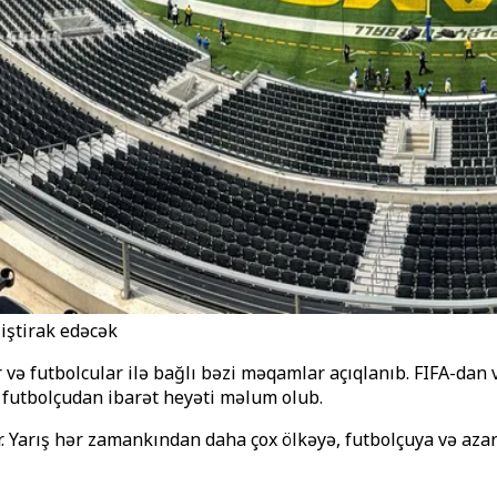
iştirak edəcək
r və futbolcular ilə bağlı bəzi məqamlar açıqlanıb. FIFA-da
 futbolçudan ibarət heyəti məlum olub.
r. Yarış hər zamankından daha çox ölkəyə, futbolçuya və azark