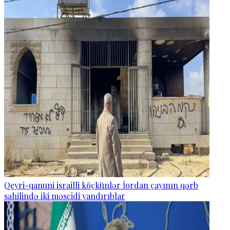
Qeyri-qanuni israilli köçkünlər İordan çayının qərb
sahilində iki məscidi yandırıblar