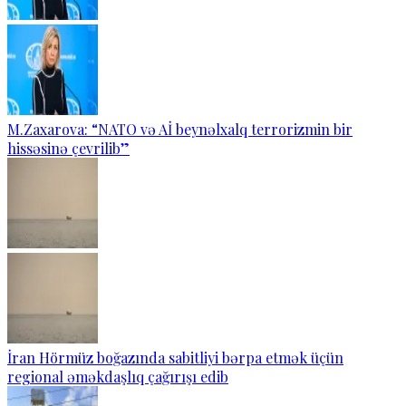
M.Zaxarova: “NATO və Aİ beynəlxalq terrorizmin bir
hissəsinə çevrilib”
İran Hörmüz boğazında sabitliyi bərpa etmək üçün
regional əməkdaşlıq çağırışı edib