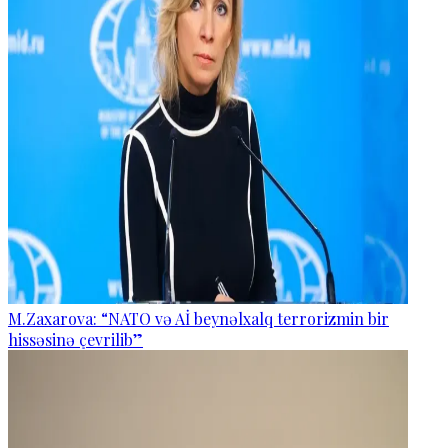
M.Zaxarova: “NATO və Aİ beynəlxalq terrorizmin bir
hissəsinə çevrilib”