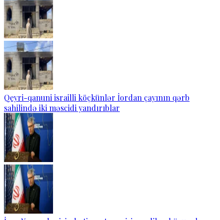
Qeyri-qanuni israilli köçkünlər İordan çayının qərb
sahilində iki məscidi yandırıblar