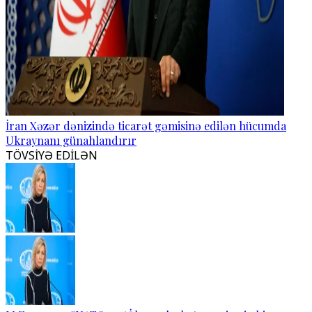
İran Xəzər dənizində ticarət gəmisinə edilən hücumda
Ukraynanı günahlandırır
TÖVSİYƏ EDİLƏN