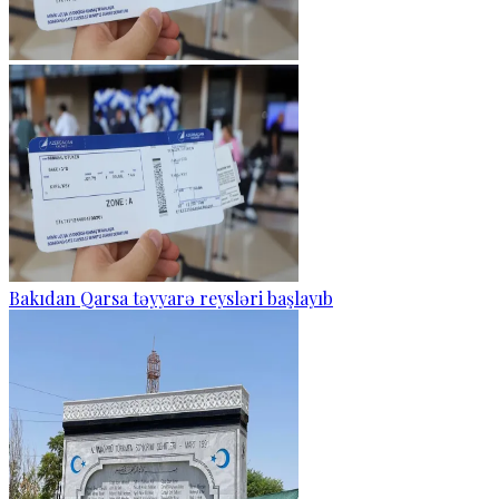
Bakıdan Qarsa təyyarə reysləri başlayıb