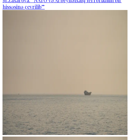
M.Zaxarova: “NATO və Aİ beynəlxalq terrorizmin bir
hissəsinə çevrilib”