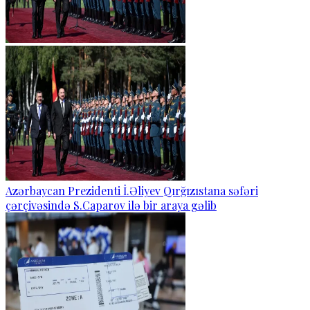
Azərbaycan Prezidenti İ.Əliyev Qırğızıstana səfəri
çərçivəsində S.Caparov ilə bir araya gəlib