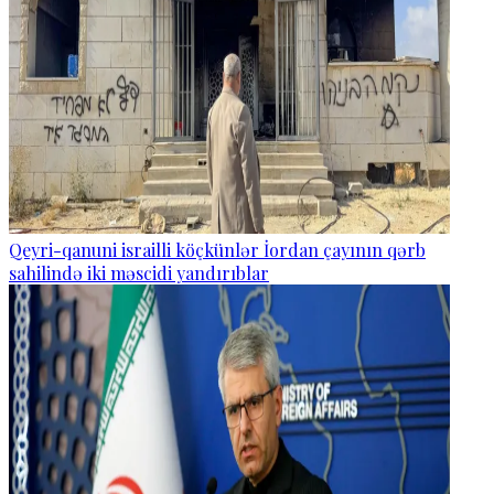
Qeyri-qanuni israilli köçkünlər İordan çayının qərb
sahilində iki məscidi yandırıblar