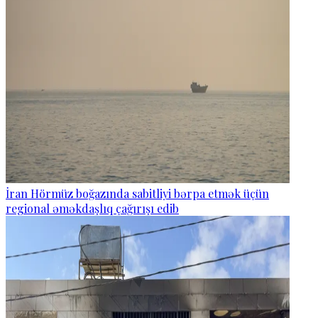
İran Hörmüz boğazında sabitliyi bərpa etmək üçün
regional əməkdaşlıq çağırışı edib