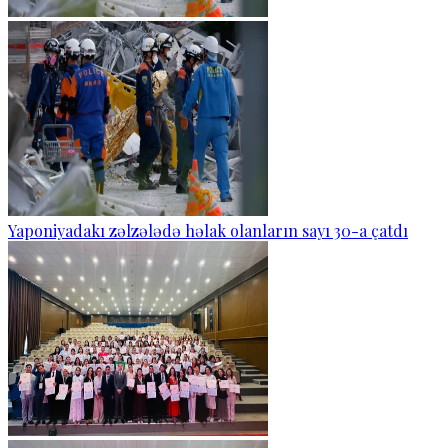
Yaponiyadakı zəlzələdə həlak olanların sayı 30-a çatdı