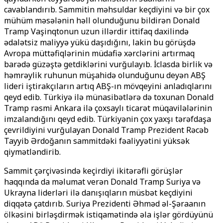
cavablandırıb. Sammitin məhsuldar keçdiyini və bir çox
mühüm məsələnin həll olunduğunu bildirən Donald
Tramp Vaşinqtonun uzun illərdir ittifaq daxilində
ədalətsiz maliyyə yükü daşıdığını, lakin bu görüşdə
Avropa müttəfiqlərinin müdafiə xərclərini artırmaq
barədə güzəştə getdiklərini vurğulayıb. İclasda birlik və
həmrəylik ruhunun müşahidə olunduğunu deyən ABŞ
lideri iştirakçıların artıq ABŞ-ın mövqeyini anladıqlarını
qeyd edib. Türkiyə ilə münasibətlərə də toxunan Donald
Tramp rəsmi Ankara ilə çoxsaylı ticarət müqavilələrinin
imzalandığını qeyd edib. Türkiyənin çox yaxşı tərəfdaşa
çevrildiyini vurğulayan Donald Tramp Prezident Rəcəb
Tayyib Ərdoğanın sammitdəki fəaliyyətini yüksək
qiymətləndirib.
Sammit çərçivəsində keçirdiyi ikitərəfli görüşlər
haqqında da məlumat verən Donald Tramp Suriya və
Ukrayna liderləri ilə danışıqların müsbət keçdiyini
diqqətə çatdırıb. Suriya Prezidenti Əhməd əl-Şəraanın
ölkəsini birləşdirmək istiqamətində əla işlər gördüyünü