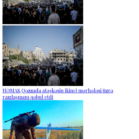
HƏMAS Qəzzada atəşkəsin ikinci mərhələsi üzrə
razılaşmanı qəbul etdi