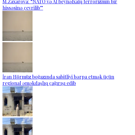
M.Zaxarova: “NATO və Aİ beynəlxalq terrorizmin bir
hissəsinə çevrilib”
İran Hörmüz boğazında sabitliyi bərpa etmək üçün
regional əməkdaşlıq çağırışı edib