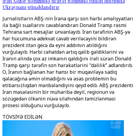
İran Xəzər dənizində ticarət gəmisinə edilən hücumda
Ukraynanı günahlandırır
Jurnalistlərin ABŞ-nin İrana qarşı son hərbi əməliyyatları
ilə bağlı suallarını cavablandıran Donald Tramp rəsmi
Tehrana sərt mesajlar ünvanlayıb. İran tərəfinin ABŞ-yə
hər hücumuna adekvat cavab veriləcəyini bildirən
prezident ötən gecə də eyni addımın atıldığını
vurğulayıb. Hərbi cəhətdən artıq qalib gəldiklərini və
İranın əlində çox az imkanın qaldığını irəli sürən Donald
Tramp qarşı tərəfin son hərəkətlərini "dəlilik’’ adlandırıb.
O, İranın bağlanan hər hansı bir müqaviləyə sadiq
qalacağına əmin olmadığını və əsas problemin bu
etibarsızlıqdan mənbələndiyini qeyd edib. ABŞ prezidenti
İran məsələsinin bir müharibə deyil, regionun və
sözügedən ölkənin nüvə silahından təmizlənməsi
prosesi olduğunu vurğulayıb.
TÖVSİYƏ EDİLƏN