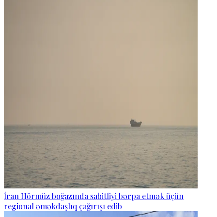
İran Hörmüz boğazında sabitliyi bərpa etmək üçün
regional əməkdaşlıq çağırışı edib