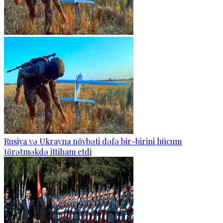
Rusiya və Ukrayna növbəti dəfə bir-birini hücum
törətməkdə ittiham etdi