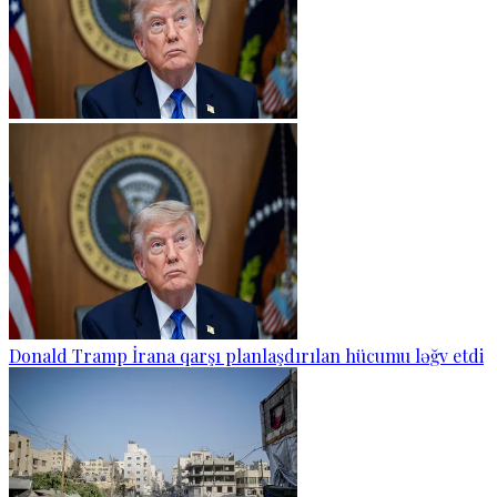
Donald Tramp İrana qarşı planlaşdırılan hücumu ləğv etdi