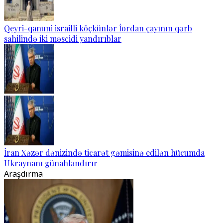
Qeyri-qanuni israilli köçkünlər İordan çayının qərb
sahilində iki məscidi yandırıblar
İran Xəzər dənizində ticarət gəmisinə edilən hücumda
Ukraynanı günahlandırır
Araşdırma