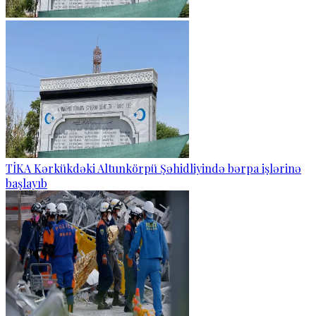
TİKA Kərkükdəki Altunkörpü Şəhidliyində bərpa işlərinə
başlayıb