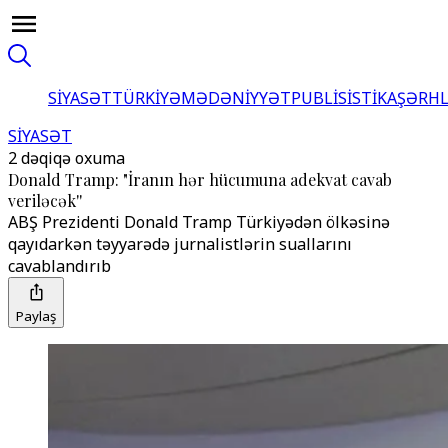
SİYASƏT
TÜRKİYƏ
MƏDƏNİYYƏT
PUBLİSİSTİKA
ŞƏRH
SİYASƏT
2 dəqiqə oxuma
Donald Tramp: "İranın hər hücumuna adekvat cavab
veriləcək''
ABŞ Prezidenti Donald Tramp Türkiyədən ölkəsinə
qayıdarkən təyyarədə jurnalistlərin suallarını
cavablandırıb
Paylaş