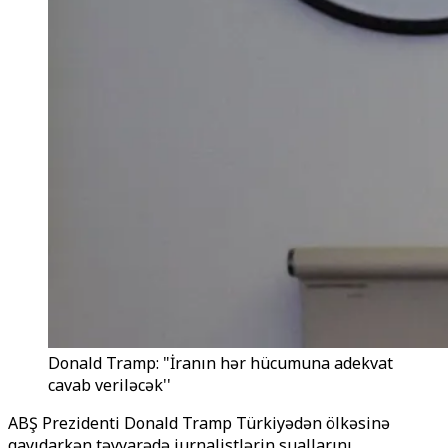
Donald Tramp: "İranın hər hücumuna adekvat
cavab veriləcək''
ABŞ Prezidenti Donald Tramp Türkiyədən ölkəsinə
qayıdarkən təyyarədə jurnalistlərin suallarını