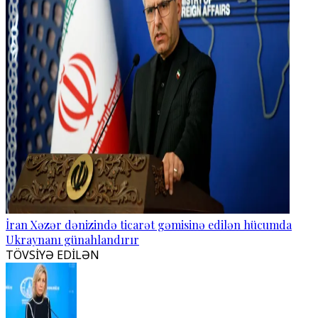
İran Xəzər dənizində ticarət gəmisinə edilən hücumda
Ukraynanı günahlandırır
TÖVSİYƏ EDİLƏN