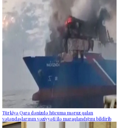
Türkiyə Qara dənizdə hücuma məruz qalan
vətəndaşlarının vəziyyəti ilə maraqlandığını bildirib