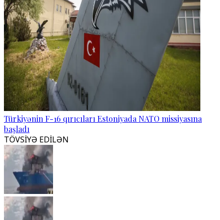
Türkiyənin F-16 qırıcıları Estoniyada NATO missiyasına
başladı
TÖVSİYƏ EDİLƏN