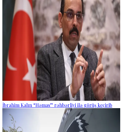
İbrahim Kalın “Həmas” rəhbərliyi ilə görüş keçirib