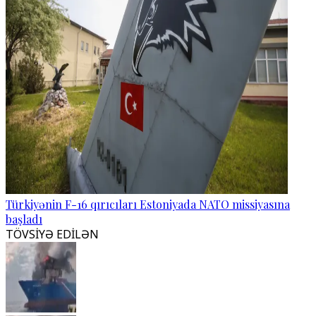
Türkiyənin F-16 qırıcıları Estoniyada NATO missiyasına
başladı
TÖVSİYƏ EDİLƏN