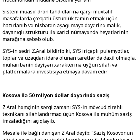
Sistem müasir dron təhdidlərinə qarşı müxtəlif
məsafələrdə çoxqatlı üstünlük təmin etmək üçün
hazırlanıb və nisbətən aşağı maya dəyərinə malik,
dayanıqlı strukturu ilə xarici nümayəndə heyətlərinin
marağına səbəb olub.
SYS-in sədri Z.Aral bildirib ki, SYS iriçaplı pulemyotlar,
toplar və uzaqdan idarə olunan taretlər də daxil olmaqla,
müharibənin dəyişən xarakterinə uyğun silah və
platformalara investisiya etməyə davam edir.
Kosova ilə 50 milyon dollar dəyərində saziş
Z.Aral həmçinin sərgi zamanı SYS-in mövcud zirehli
texnikanı silahlandırmaq üçün Kosova ilə mühüm saziş
imzaladığını açıqlayıb.
Məsələ ilə bağlı danışan Z.Aral deyib: “Saziş Kosovonun
əlində mövcud olan zirehli texnikanın silahlandırılması