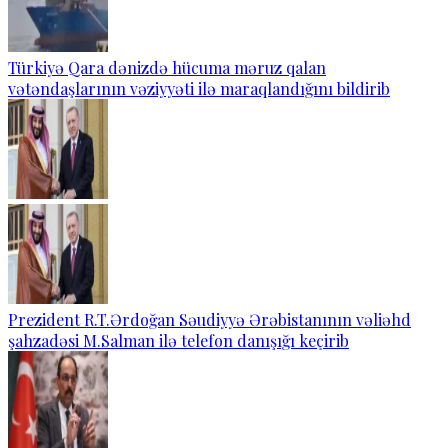
Türkiyə Qara dənizdə hücuma məruz qalan
vətəndaşlarının vəziyyəti ilə maraqlandığını bildirib
Prezident R.T.Ərdoğan Səudiyyə Ərəbistanının vəliəhd
şahzadəsi M.Salman ilə telefon danışığı keçirib