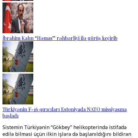
İbrahim Kalın “Həmas” rəhbərliyi ilə görüş keçirib
Türkiyənin F-16 qırıcıları Estoniyada NATO missiyasına
başladı
Sistemin Türkiyənin “Gökbey” helikopterində istifadə
edilə bilməsi üçün ilkin işlərə də başlanıldığını bildirən