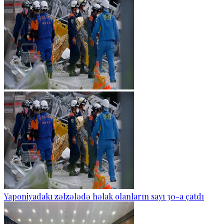
Yaponiyadakı zəlzələdə həlak olanların sayı 30-a çatdı