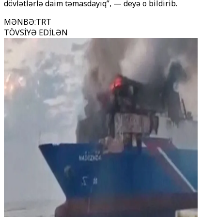
dövlətlərlə daim təmasdayıq”, — deyə o bildirib.
MƏNBƏ
:
TRT
TÖVSİYƏ EDİLƏN