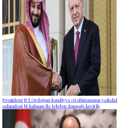
Prezident R.T.Ərdoğan Səudiyyə Ərəbistanının vəliəhd
şahzadəsi M.Salman ilə telefon danışığı keçirib