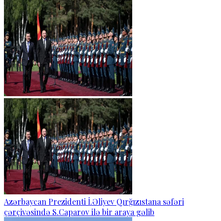
Azərbaycan Prezidenti İ.Əliyev Qırğızıstana səfəri
çərçivəsində S.Caparov ilə bir araya gəlib