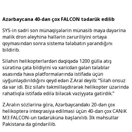
Azərbaycana 40-dan çox FALCON tədarük edilib
SYS-in sədri son münaqişələrin münasib maya dəyərinə
malik dron əleyhinə həllərin zəruriliyini ortaya
qoymasından sonra sistemə tələbatın yarandığını
bildirib.
Silahın helikopterlərdən dəqiqədə 1200 güllə atış
sürətinə çata bildiyini və xaricdən gələn tələblər
əsasında hava platformalarında istifadə üçün
uyğunlaşdırıldığını qeyd edən Z.Aral deyib: “Silah onsuz
da var idi. Biz silahı təkmilləşdirərək helikopter üzərində
rahatlıqla istifadə edilə biləcək vəziyyətə gətirdik.”
Z.Aralın sözlərinə görə, Azərbaycandakı 20-dən çox
helikopterə inteqrasiya edilməsi üçün 40-dan çox CANiK
M3 FALCON-un tədarükünə başlanılıb. İlk məhsullar
Pakistana da göndərilib.