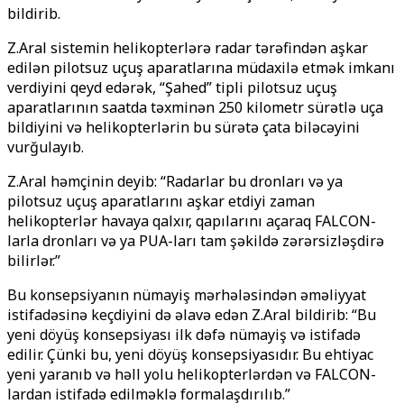
bildirib.
Z.Aral sistemin helikopterlərə radar tərəfindən aşkar
edilən pilotsuz uçuş aparatlarına müdaxilə etmək imkanı
verdiyini qeyd edərək, “Şahed” tipli pilotsuz uçuş
aparatlarının saatda təxminən 250 kilometr sürətlə uça
bildiyini və helikopterlərin bu sürətə çata biləcəyini
vurğulayıb.
Z.Aral həmçinin deyib: “Radarlar bu dronları və ya
pilotsuz uçuş aparatlarını aşkar etdiyi zaman
helikopterlər havaya qalxır, qapılarını açaraq FALCON-
larla dronları və ya PUA-ları tam şəkildə zərərsizləşdirə
bilirlər.”
Bu konsepsiyanın nümayiş mərhələsindən əməliyyat
istifadəsinə keçdiyini də əlavə edən Z.Aral bildirib: “Bu
yeni döyüş konsepsiyası ilk dəfə nümayiş və istifadə
edilir. Çünki bu, yeni döyüş konsepsiyasıdır. Bu ehtiyac
yeni yaranıb və həll yolu helikopterlərdən və FALCON-
lardan istifadə edilməklə formalaşdırılıb.”