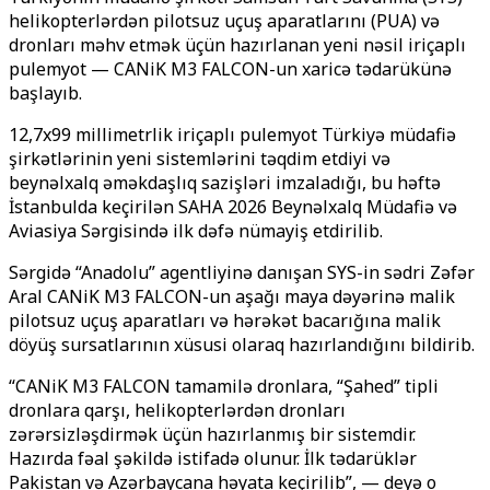
helikopterlərdən pilotsuz uçuş aparatlarını (PUA) və
dronları məhv etmək üçün hazırlanan yeni nəsil iriçaplı
pulemyot — CANiK M3 FALCON-un xaricə tədarükünə
başlayıb.
12,7x99 millimetrlik iriçaplı pulemyot Türkiyə müdafiə
şirkətlərinin yeni sistemlərini təqdim etdiyi və
beynəlxalq əməkdaşlıq sazişləri imzaladığı, bu həftə
İstanbulda keçirilən SAHA 2026 Beynəlxalq Müdafiə və
Aviasiya Sərgisində ilk dəfə nümayiş etdirilib.
Sərgidə “Anadolu” agentliyinə danışan SYS-in sədri Zəfər
Aral CANiK M3 FALCON-un aşağı maya dəyərinə malik
pilotsuz uçuş aparatları və hərəkət bacarığına malik
döyüş sursatlarının xüsusi olaraq hazırlandığını bildirib.
“CANiK M3 FALCON tamamilə dronlara, “Şahed” tipli
dronlara qarşı, helikopterlərdən dronları
zərərsizləşdirmək üçün hazırlanmış bir sistemdir.
Hazırda fəal şəkildə istifadə olunur. İlk tədarüklər
Pakistan və Azərbaycana həyata keçirilib”, — deyə o