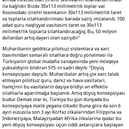
ilə bağlıdır. Bizdə 30x113 millimetrlik toplar var.
Kosovodakı zirehli texnikanın 30x113 millimetrlik taret
və toplarla silahlandırılması barədə saziş imzalanıb. 100
ədəd quru nəqliyyat vasitəsini taret və 30x113
millimetrlik toplarla silahlandıracağıq. Bu, 50 milyon
dollardan artıq dəyəri olan sazişdir.”
Müharibənin getdikcə pilotsuz sistemlərə və xərc
baxımından səmərəli silahlara doğru yönəlməsi ilə
Türkiyənin qlobal müdafiə sənayesində yeni mövqeyə
yüksəldiyini bildirən SYS-in sədri deyib: “Döyüş
konsepsiyası dəyişib. Müharibələr artıq çox xərc tələb
etməyən pilotsuz quru, dəniz və hava vasitələri,
həmçinin bu vasitələrin daşıya bildiyi ən effektiv
silahlarla aparılmağa başlanıb. Artıq döyüş konsepsiyası
budur. Demək olar ki, Türkiyə bu gün dünyada bu
konsepsiyaya malik yeganə ölkədir. Buna görə də son 6
ayın xüsusilə son 3 ayı Körfəz ölkələrindən Filippinə və
İndoneziyaya, Malayziyadan Afrika ölkələrinə qədər bu
yeni döyüş konsepsiyası üçün ciddi axtarışlara başlayan