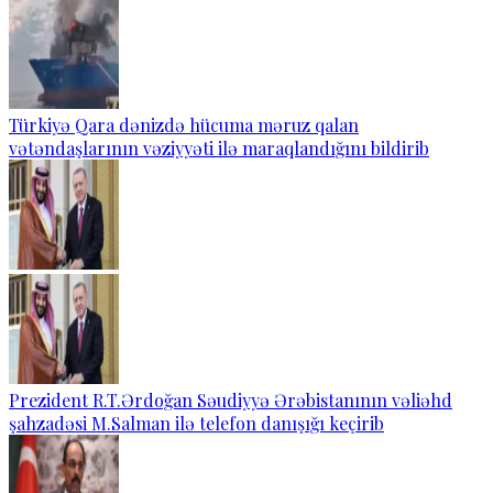
Türkiyə Qara dənizdə hücuma məruz qalan
vətəndaşlarının vəziyyəti ilə maraqlandığını bildirib
Prezident R.T.Ərdoğan Səudiyyə Ərəbistanının vəliəhd
şahzadəsi M.Salman ilə telefon danışığı keçirib