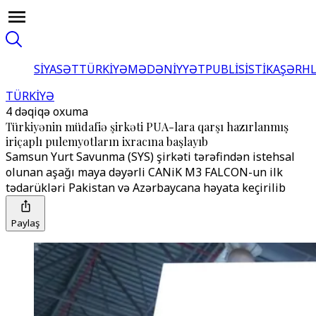
SİYASƏT
TÜRKİYƏ
MƏDƏNİYYƏT
PUBLİSİSTİKA
ŞƏRH
TÜRKİYƏ
4 dəqiqə oxuma
Türkiyənin müdafiə şirkəti PUA-lara qarşı hazırlanmış
iriçaplı pulemyotların ixracına başlayıb
Samsun Yurt Savunma (SYS) şirkəti tərəfindən istehsal
olunan aşağı maya dəyərli CANiK M3 FALCON-un ilk
tədarükləri Pakistan və Azərbaycana həyata keçirilib
Paylaş