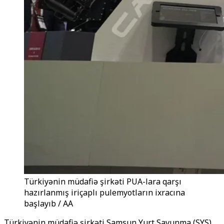
Türkiyənin müdafiə şirkəti PUA-lara qarşı
hazırlanmış iriçaplı pulemyotların ixracına
başlayıb / AA
Türkiyənin müdafiə şirkəti Samsun Yurt Savunma (SYS)