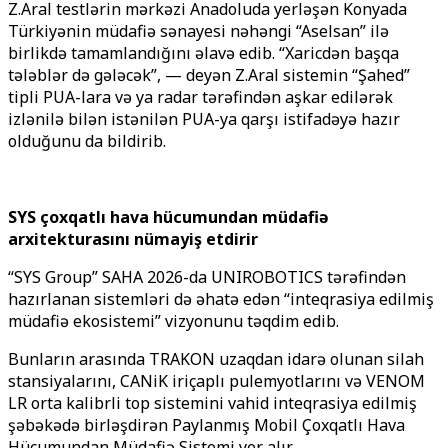
Z.Aral testlərin mərkəzi Anadoluda yerləşən Konyada
Türkiyənin müdafiə sənayesi nəhəngi “Aselsan” ilə
birlikdə tamamlandığını əlavə edib. “Xaricdən başqa
tələblər də gələcək”, — deyən Z.Aral sistemin “Şahed”
tipli PUA-lara və ya radar tərəfindən aşkar edilərək
izlənilə bilən istənilən PUA-ya qarşı istifadəyə hazır
olduğunu da bildirib.
SYS çoxqatlı hava hücumundan müdafiə
arxitekturasını nümayiş etdirir
“SYS Group” SAHA 2026-da UNIROBOTICS tərəfindən
hazırlanan sistemləri də əhatə edən “inteqrasiya edilmiş
müdafiə ekosistemi” vizyonunu təqdim edib.
Bunların arasında TRAKON uzaqdan idarə olunan silah
stansiyalarını, CANiK iriçaplı pulemyotlarını və VENOM
LR orta kalibrli top sistemini vahid inteqrasiya edilmiş
şəbəkədə birləşdirən Paylanmış Mobil Çoxqatlı Hava
Hücumundan Müdafiə Sistemi yer alır.