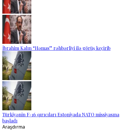
İbrahim Kalın “Həmas” rəhbərliyi ilə görüş keçirib
Türkiyənin F-16 qırıcıları Estoniyada NATO missiyasına
başladı
Araşdırma