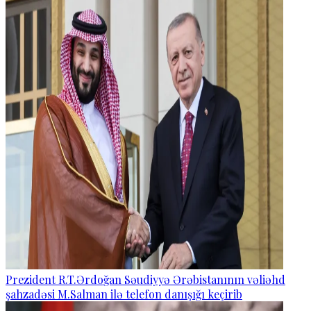
Prezident R.T.Ərdoğan Səudiyyə Ərəbistanının vəliəhd
şahzadəsi M.Salman ilə telefon danışığı keçirib