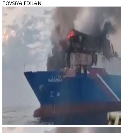
TÖVSİYƏ EDİLƏN