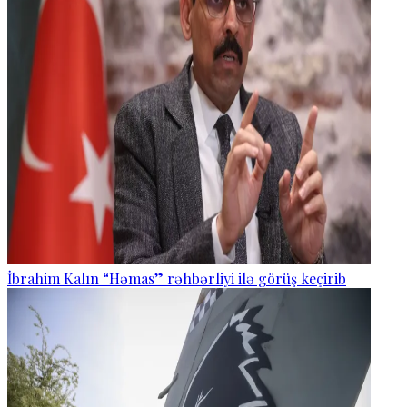
İbrahim Kalın “Həmas” rəhbərliyi ilə görüş keçirib