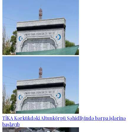
TİKA Kərkükdəki Altunkörpü Şəhidliyində bərpa işlərinə
başlayıb