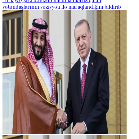
Türkiyə Qara dənizdə hücuma məruz qalan
vətəndaşlarının vəziyyəti ilə maraqlandığını bildirib