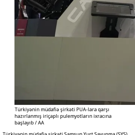
Türkiyənin müdafiə şirkəti PUA-lara qarşı
hazırlanmış iriçaplı pulemyotların ixracına
başlayıb / AA
Türkiyənin müdafiə şirkəti Samsun Yurt Savunma (SYS)