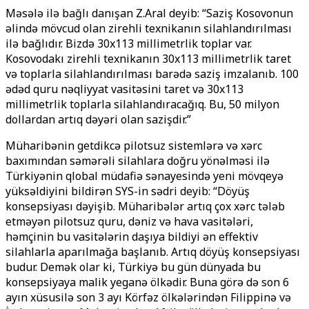
Məsələ ilə bağlı danışan Z.Aral deyib: “Saziş Kosovonun
əlində mövcud olan zirehli texnikanın silahlandırılması
ilə bağlıdır. Bizdə 30x113 millimetrlik toplar var.
Kosovodakı zirehli texnikanın 30x113 millimetrlik taret
və toplarla silahlandırılması barədə saziş imzalanıb. 100
ədəd quru nəqliyyat vasitəsini taret və 30x113
millimetrlik toplarla silahlandıracağıq. Bu, 50 milyon
dollardan artıq dəyəri olan sazişdir.”
Müharibənin getdikcə pilotsuz sistemlərə və xərc
baxımından səmərəli silahlara doğru yönəlməsi ilə
Türkiyənin qlobal müdafiə sənayesində yeni mövqeyə
yüksəldiyini bildirən SYS-in sədri deyib: “Döyüş
konsepsiyası dəyişib. Müharibələr artıq çox xərc tələb
etməyən pilotsuz quru, dəniz və hava vasitələri,
həmçinin bu vasitələrin daşıya bildiyi ən effektiv
silahlarla aparılmağa başlanıb. Artıq döyüş konsepsiyası
budur. Demək olar ki, Türkiyə bu gün dünyada bu
konsepsiyaya malik yeganə ölkədir. Buna görə də son 6
ayın xüsusilə son 3 ayı Körfəz ölkələrindən Filippinə və