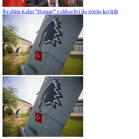
İbrahim Kalın “Həmas” rəhbərliyi ilə görüş keçirib