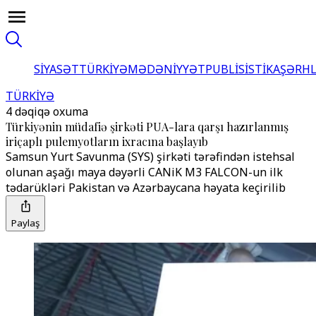
SİYASƏT
TÜRKİYƏ
MƏDƏNİYYƏT
PUBLİSİSTİKA
ŞƏRH
TÜRKİYƏ
4 dəqiqə oxuma
Türkiyənin müdafiə şirkəti PUA-lara qarşı hazırlanmış
iriçaplı pulemyotların ixracına başlayıb
Samsun Yurt Savunma (SYS) şirkəti tərəfindən istehsal
olunan aşağı maya dəyərli CANiK M3 FALCON-un ilk
tədarükləri Pakistan və Azərbaycana həyata keçirilib
Paylaş