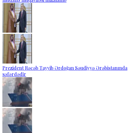
Prezident Rəcəb Tayyib Ərdoğan Səudiyyə Ərəbistanında
səfərdədir