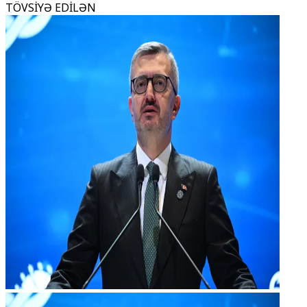
TÖVSİYƏ EDİLƏN