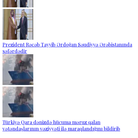
Prezident Rəcəb Tayyib Ərdoğan Səudiyyə Ərəbistanında
səfərdədir
Türkiyə Qara dənizdə hücuma məruz qalan
vətəndaşlarının vəziyyəti ilə maraqlandığını bildirib