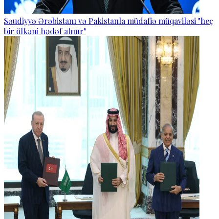
Səudiyyə Ərəbistanı və Pakistanla müdafiə müqaviləsi "heç
bir ölkəni hədəf almır"