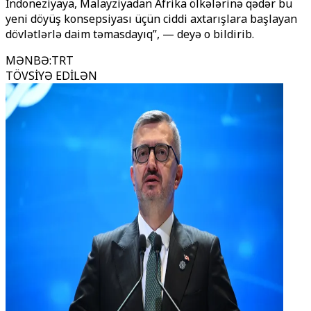
İndoneziyaya, Malayziyadan Afrika ölkələrinə qədər bu
yeni döyüş konsepsiyası üçün ciddi axtarışlara başlayan
dövlətlərlə daim təmasdayıq”, — deyə o bildirib.
MƏNBƏ
:
TRT
TÖVSİYƏ EDİLƏN