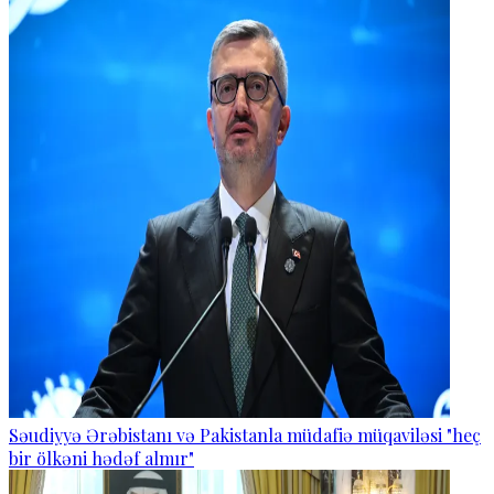
Səudiyyə Ərəbistanı və Pakistanla müdafiə müqaviləsi "heç
bir ölkəni hədəf almır"