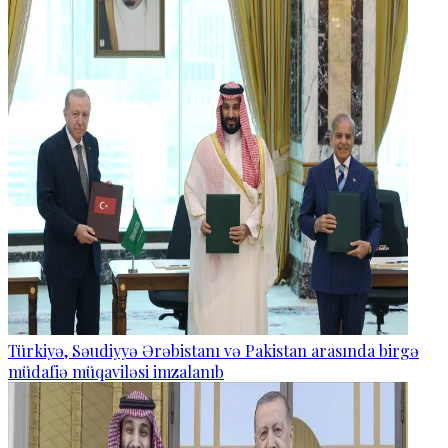
Türkiyə, Səudiyyə Ərəbistanı və Pakistan arasında birgə
müdafiə müqaviləsi imzalanıb