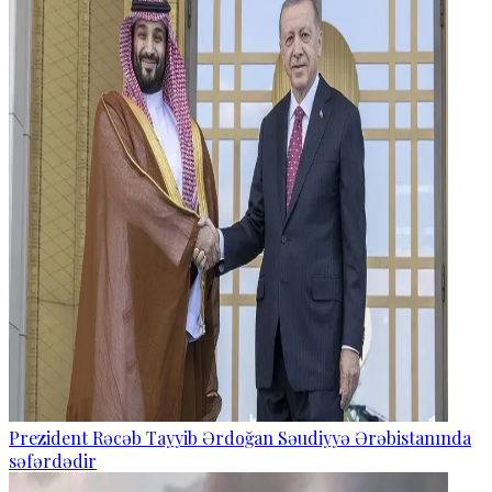
Prezident Rəcəb Tayyib Ərdoğan Səudiyyə Ərəbistanında
səfərdədir