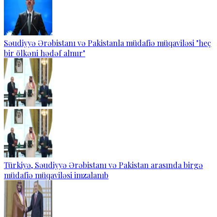
Səudiyyə Ərəbistanı və Pakistanla müdafiə müqaviləsi "heç
bir ölkəni hədəf almır"
Türkiyə, Səudiyyə Ərəbistanı və Pakistan arasında birgə
müdafiə müqaviləsi imzalanıb