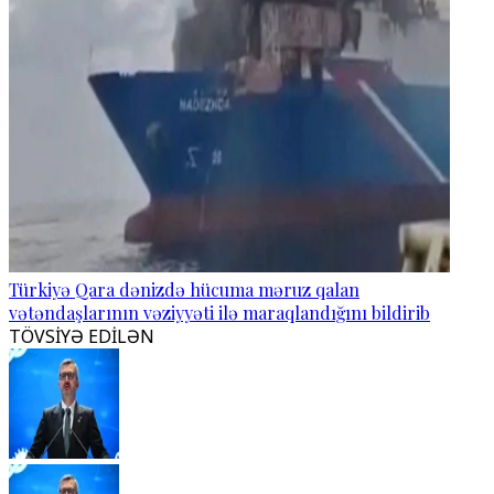
Türkiyə Qara dənizdə hücuma məruz qalan
vətəndaşlarının vəziyyəti ilə maraqlandığını bildirib
TÖVSİYƏ EDİLƏN