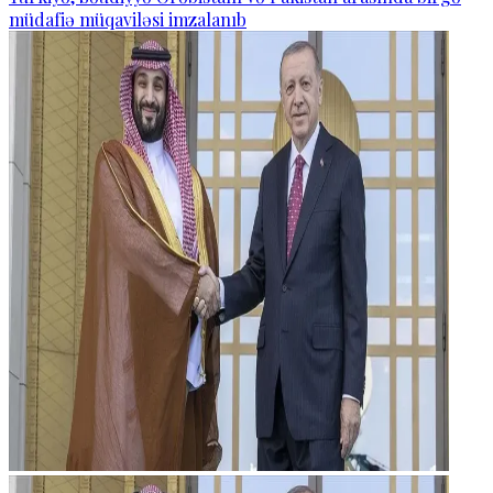
müdafiə müqaviləsi imzalanıb