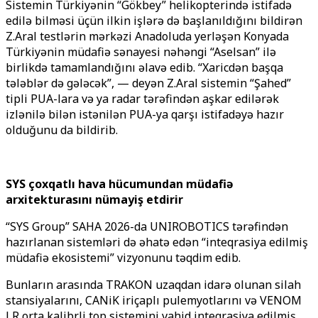
Sistemin Türkiyənin “Gökbey” helikopterində istifadə
edilə bilməsi üçün ilkin işlərə də başlanıldığını bildirən
Z.Aral testlərin mərkəzi Anadoluda yerləşən Konyada
Türkiyənin müdafiə sənayesi nəhəngi “Aselsan” ilə
birlikdə tamamlandığını əlavə edib. “Xaricdən başqa
tələblər də gələcək”, — deyən Z.Aral sistemin “Şahed”
tipli PUA-lara və ya radar tərəfindən aşkar edilərək
izlənilə bilən istənilən PUA-ya qarşı istifadəyə hazır
olduğunu da bildirib.
SYS çoxqatlı hava hücumundan müdafiə
arxitekturasını nümayiş etdirir
“SYS Group” SAHA 2026-da UNIROBOTICS tərəfindən
hazırlanan sistemləri də əhatə edən “inteqrasiya edilmiş
müdafiə ekosistemi” vizyonunu təqdim edib.
Bunların arasında TRAKON uzaqdan idarə olunan silah
stansiyalarını, CANiK iriçaplı pulemyotlarını və VENOM
LR orta kalibrli top sistemini vahid inteqrasiya edilmiş