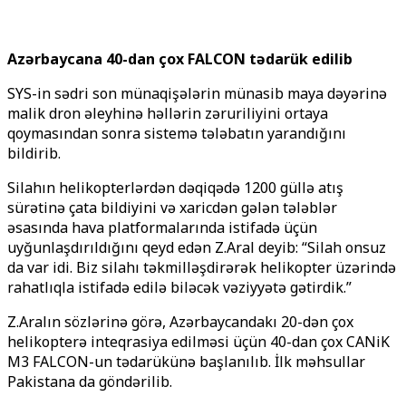
Azərbaycana 40-dan çox FALCON tədarük edilib
SYS-in sədri son münaqişələrin münasib maya dəyərinə
malik dron əleyhinə həllərin zəruriliyini ortaya
qoymasından sonra sistemə tələbatın yarandığını
bildirib.
Silahın helikopterlərdən dəqiqədə 1200 güllə atış
sürətinə çata bildiyini və xaricdən gələn tələblər
əsasında hava platformalarında istifadə üçün
uyğunlaşdırıldığını qeyd edən Z.Aral deyib: “Silah onsuz
da var idi. Biz silahı təkmilləşdirərək helikopter üzərində
rahatlıqla istifadə edilə biləcək vəziyyətə gətirdik.”
Z.Aralın sözlərinə görə, Azərbaycandakı 20-dən çox
helikopterə inteqrasiya edilməsi üçün 40-dan çox CANiK
M3 FALCON-un tədarükünə başlanılıb. İlk məhsullar
Pakistana da göndərilib.