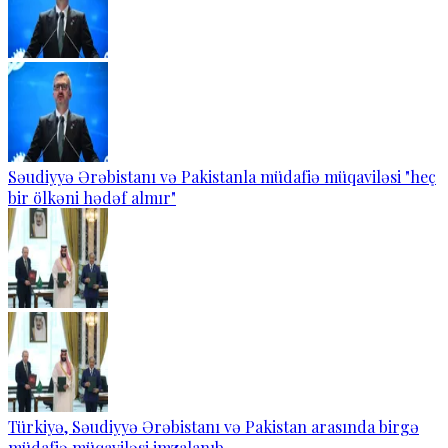
Səudiyyə Ərəbistanı və Pakistanla müdafiə müqaviləsi "heç
bir ölkəni hədəf almır"
Türkiyə, Səudiyyə Ərəbistanı və Pakistan arasında birgə
müdafiə müqaviləsi imzalanıb