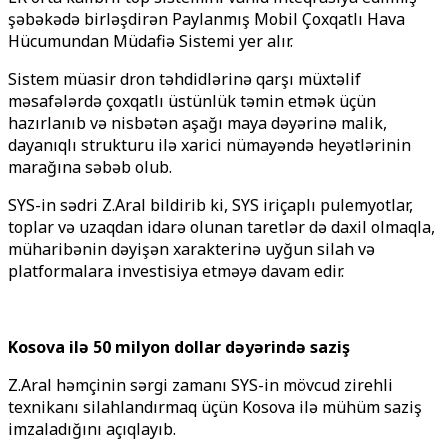
şəbəkədə birləşdirən Paylanmış Mobil Çoxqatlı Hava
Hücumundan Müdafiə Sistemi yer alır.
Sistem müasir dron təhdidlərinə qarşı müxtəlif
məsafələrdə çoxqatlı üstünlük təmin etmək üçün
hazırlanıb və nisbətən aşağı maya dəyərinə malik,
dayanıqlı strukturu ilə xarici nümayəndə heyətlərinin
marağına səbəb olub.
SYS-in sədri Z.Aral bildirib ki, SYS iriçaplı pulemyotlar,
toplar və uzaqdan idarə olunan taretlər də daxil olmaqla,
müharibənin dəyişən xarakterinə uyğun silah və
platformalara investisiya etməyə davam edir.
Kosova ilə 50 milyon dollar dəyərində saziş
Z.Aral həmçinin sərgi zamanı SYS-in mövcud zirehli
texnikanı silahlandırmaq üçün Kosova ilə mühüm saziş
imzaladığını açıqlayıb.