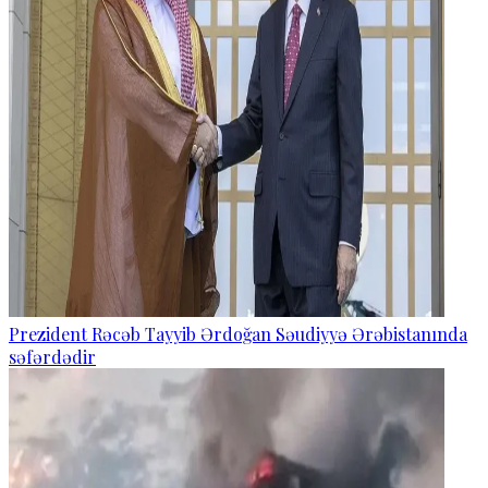
Prezident Rəcəb Tayyib Ərdoğan Səudiyyə Ərəbistanında
səfərdədir