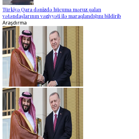
Türkiyə Qara dənizdə hücuma məruz qalan
vətəndaşlarının vəziyyəti ilə maraqlandığını bildirib
Araşdırma