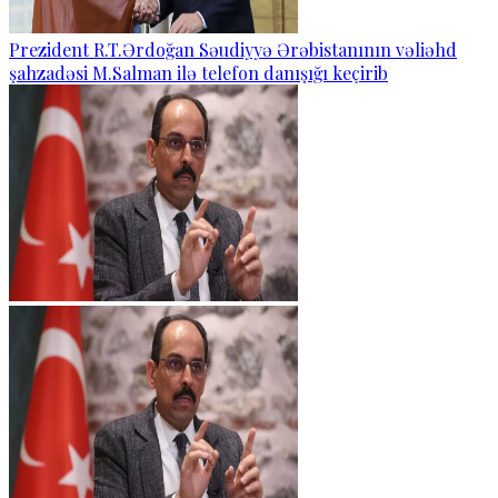
Prezident R.T.Ərdoğan Səudiyyə Ərəbistanının vəliəhd
şahzadəsi M.Salman ilə telefon danışığı keçirib