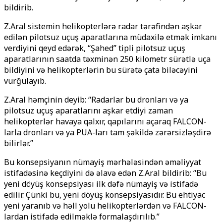
bildirib.
Z.Aral sistemin helikopterlərə radar tərəfindən aşkar
edilən pilotsuz uçuş aparatlarına müdaxilə etmək imkanı
verdiyini qeyd edərək, “Şahed” tipli pilotsuz uçuş
aparatlarının saatda təxminən 250 kilometr sürətlə uça
bildiyini və helikopterlərin bu sürətə çata biləcəyini
vurğulayıb.
Z.Aral həmçinin deyib: “Radarlar bu dronları və ya
pilotsuz uçuş aparatlarını aşkar etdiyi zaman
helikopterlər havaya qalxır, qapılarını açaraq FALCON-
larla dronları və ya PUA-ları tam şəkildə zərərsizləşdirə
bilirlər.”
Bu konsepsiyanın nümayiş mərhələsindən əməliyyat
istifadəsinə keçdiyini də əlavə edən Z.Aral bildirib: “Bu
yeni döyüş konsepsiyası ilk dəfə nümayiş və istifadə
edilir. Çünki bu, yeni döyüş konsepsiyasıdır. Bu ehtiyac
yeni yaranıb və həll yolu helikopterlərdən və FALCON-
lardan istifadə edilməklə formalaşdırılıb.”