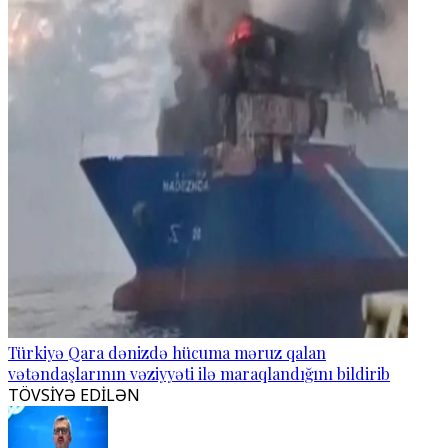
Türkiyə Qara dənizdə hücuma məruz qalan
vətəndaşlarının vəziyyəti ilə maraqlandığını bildirib
TÖVSİYƏ EDİLƏN