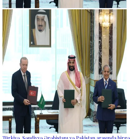
Türkiyə, Səudiyyə Ərəbistanı və Pakistan arasında birgə