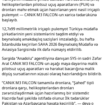
helikopterlərdən pilotsuz uçuş aparatlarını (PUA) və
dronları məhv etmək üçün hazırlanan yeni nəsil iriçaplı
pulemyot — CANiK M3 FALCON-un xaricə tədarükünə
başlayıb.
12,7x99 millimetrlik iriçaplı pulemyot Türkiyə müdafiə
şirkətlərinin yeni sistemlərini təqdim etdiyi və
beynəlxalq əməkdaşlıq sazişləri imzaladığı, bu həftə
İstanbulda keçirilən SAHA 2026 Beynəlxalq Müdafiə və
Aviasiya Sərgisində ilk dəfə nümayiş etdirilib.
Sərgidə “Anadolu” agentliyinə danışan SYS-in sədri Zəfər
Aral CANiK M3 FALCON-un aşağı maya dəyərinə malik
pilotsuz uçuş aparatları və hərəkət bacarığına malik
döyüş sursatlarının xüsusi olaraq hazırlandığını bildirib.
“CANiK M3 FALCON tamamilə dronlara, “Şahed” tipli
dronlara qarşı, helikopterlərdən dronları
zərərsizləşdirmək üçün hazırlanmış bir sistemdir.
Hazırda fəal şəkildə istifadə olunur. İlk tədarüklər
Pakistan və Azərbaycana həyata keçirilib”, — deyə o