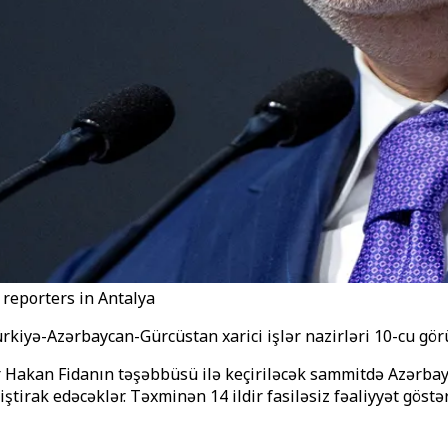
 reporters in Antalya
ürkiyə-Azərbaycan-Gürcüstan xarici işlər nazirləri 10-cu gör
Hakan Fidanın təşəbbüsü ilə keçiriləcək sammitdə Azərbayc
 iştirak edəcəklər. Təxminən 14 ildir fasiləsiz fəaliyyət göst