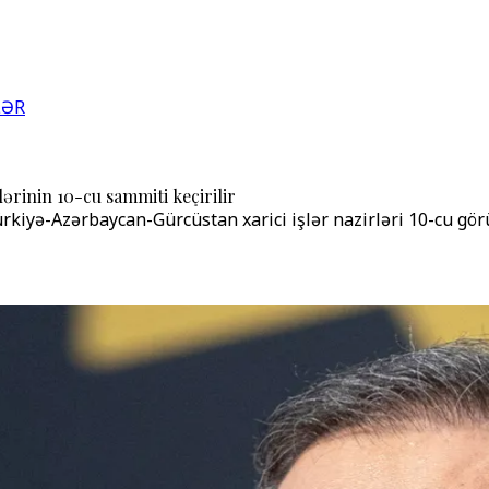
LƏR
ərinin 10-cu sammiti keçirilir
ürkiyə-Azərbaycan-Gürcüstan xarici işlər nazirləri 10-cu gör