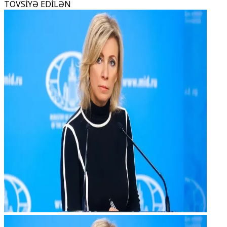
TÖVSİYƏ EDİLƏN