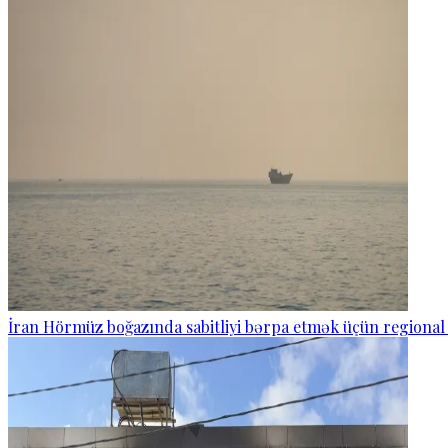
İran Hörmüz boğazında sabitliyi bərpa etmək üçün regional 