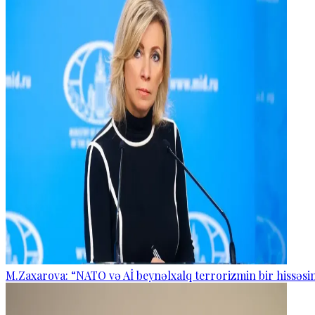
M.Zaxarova: “NATO və Aİ beynəlxalq terrorizmin bir hissəsin