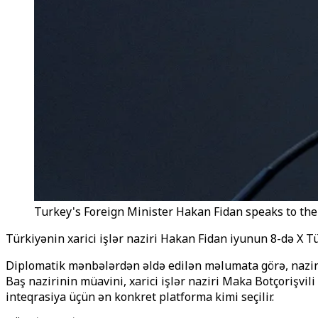
Turkey's Foreign Minister Hakan Fidan speaks to the
Türkiyənin xarici işlər naziri Hakan Fidan iyunun 8-də X T
Diplomatik mənbələrdən əldə edilən məlumata görə, nazir 
Baş nazirinin müavini, xarici işlər naziri Maka Botçorişvili
inteqrasiya üçün ən konkret platforma kimi seçilir.