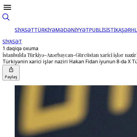
SİYASƏT
TÜRKİYƏ
MƏDƏNİYYƏT
PUBLİSİSTİKA
ŞƏRH
SİYASƏT
1 dəqiqə oxuma
İstanbulda Türkiyə-Azərbaycan-Gürcüstan xarici işlər nazirl
Türkiyənin xarici işlər naziri Hakan Fidan iyunun 8-də X T
Paylaş