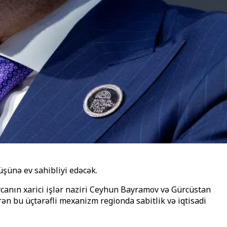
üşünə ev sahibliyi edəcək.
anın xarici işlər naziri Ceyhun Bayramov və Gürcüstan
ərən bu üçtərəfli mexanizm regionda sabitlik və iqtisadi