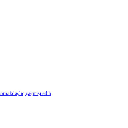
əməkdaşlıq çağırışı edib