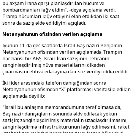
bu axşam İrana qarşı planlaşdırılan hücum və
bombardmanları ləğv etdim", -deyə açıqlama verdi.
Tramp hücumları ləğv etdiyini elan etdikdən iki saat
sonra da saziş əldə edildiyini açıqladı.
Netanyahunun ofisindən verilən açıqlama
İyunun 11-də gec saatlarda İsrail Baş naziri Benjamin
Netanyahunun ofisindən verilən açıqlamada Trampın
hər hansı bir ABŞ-İsrail-İran sazişinin Tehranın
zənginləşdirilmiş nüvə materiallarını ölkədən
çıxarmasını ehtiva edəcəyinə dair söz verdiyi iddia edildi.
İki lider arasındakı telefon danışığından sonra
Netanyahunun ofisindən “X” platforması vasitəsilə edilən
açıqlamada deyilib:
"İsrail bu anlaşma memorandumuna tərəf olmasa da,
Baş nazir danışıqların sonunda əldv ediləcək yekun
sazişin; zənginləşdirilmiş materialın uzaqlaşdırılmasını,
zənginləşdirmə infrastrukturunun ləğv edilməsini, raket