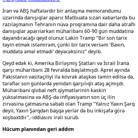
İran və ABŞ həftələrdir bir anlaşma memorandumu
üzərində danışıqlar aparır. Mətbuata sızan xəbərlərdə bu
razılaşmanın Tehranın nüvə proqramına dair daha ətraflı
danışıqlar aparılarkən müharibəni 60-90 gün müddətinə
dayandıracağı qeyd olunur. Lakin Tramp "Bir son tarix
təyin etmək istəmirəm, çünki bir tarix versəm 'Baxın,
müddətə əməl etmədi' deyəcəksiniz" deyib.
Qeyd edək ki, Amerika Birləşmiş Ştatları və İsrail İrana
qarşı müharibəni 28 fevralda başlatmışdı. Aprel ayında
Pakistanın vasitəçiliyi ilə kövrək atəşkəs təmin edilsə də,
tərəflər son günlərdə yenidən qarşılıqlı atəş açmışdı.
Müharibəni qlobal neft qiymətlərinin kəskin
yüksəlməsinə və ABŞ-də inflyasiyanın son üç ilin
zirvəsinə çatmasına səbəb olan Tramp "Yalnız Yaxın Şərq
deyil, Yaxın Şərqdən başqa yerlər də bu inkişafa görə
xoşbəxtdir",-iddiasını irəli sürüb.
Hücum planından geri addım