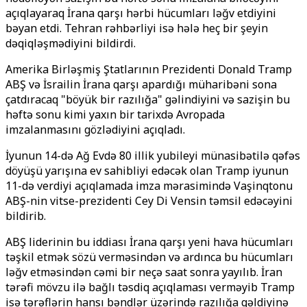
açıqlayaraq İrana qarşı hərbi hücumları ləğv etdiyini
bəyan etdi. Tehran rəhbərliyi isə hələ heç bir şeyin
dəqiqləşmədiyini bildirdi.
Amerika Birləşmiş Ştatlarının Prezidenti Donald Tramp
ABŞ və İsrailin İrana qarşı apardığı müharibəni sona
çatdıracaq "böyük bir razılığa" gəlindiyini və sazişin bu
həftə sonu kimi yaxın bir tarixdə Avropada
imzalanmasını gözlədiyini açıqladı.
İyunun 14-də Ağ Evdə 80 illik yubileyi münasibətilə qəfəs
döyüşü yarışına ev sahibliyi edəcək olan Tramp iyunun
11-də verdiyi açıqlamada imza mərasimində Vaşinqtonu
ABŞ-nin vitse-prezidenti Cey Di Vensin
təmsil edəcəyini
bildirib.
ABŞ liderinin bu iddiası İrana qarşı yeni hava hücumları
təşkil etmək sözü verməsindən və ardınca bu hücumları
ləğv etməsindən cəmi bir neçə saat sonra yayılıb. İran
tərəfi mövzu ilə bağlı təsdiq açıqlaması verməyib Tramp
isə tərəflərin hansı bəndlər üzərində razılığa gəldiyinə