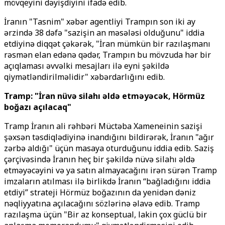
mövqeyini dəyişdiyini ifadə edib.
İranın "Tasnim" xəbər agentliyi Trampın son iki ay
ərzində 38 dəfə "sazişin an məsələsi olduğunu" iddia
etdiyinə diqqət çəkərək, "İran mümkün bir razılaşmanı
rəsmən elan edənə qədər, Trampın bu mövzuda hər bir
açıqlaması əvvəlki mesajları ilə eyni şəkildə
qiymətləndirilməlidir" xəbərdarlığını edib.
Tramp: "İran nüvə silahı əldə etməyəcək, Hörmüz
boğazı açılacaq"
Tramp İranın ali rəhbəri Müctəba Xameneinin sazişi
şəxsən təsdiqlədiyinə inandığını bildirərək, İranın "ağır
zərbə aldığı" üçün masaya oturduğunu iddia edib. Saziş
çərçivəsində İranın heç bir şəkildə nüvə silahı əldə
etməyəcəyini və ya satın almayacağını irən sürən Tramp
imzaların atılması ilə birlikdə İranın “bağladığını iddia
etdiyi” strateji Hörmüz boğazının da yenidən dəniz
nəqliyyatına açılacağını sözlərinə əlavə edib. Tramp
razılaşma üçün "Bir az konseptual, lakin çox güclü bir