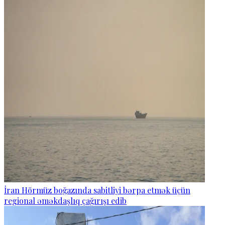
İran Hörmüz boğazında sabitliyi bərpa etmək üçün
regional əməkdaşlıq çağırışı edib