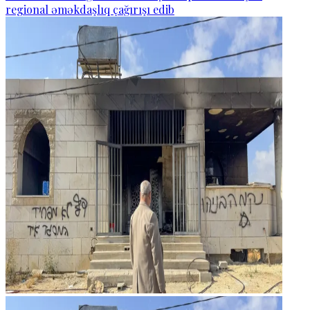
regional əməkdaşlıq çağırışı edib