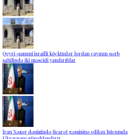
Qeyri-qanuni israilli köçkünlər İordan çayının qərb
sahilində iki məscidi yandırıblar
İran Xəzər dənizində ticarət gəmisinə edilən hücumda
Ukraynanı günahlandırır