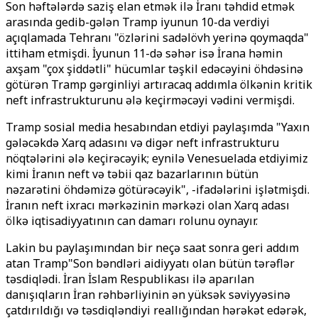
Son həftələrdə saziş elan etmək ilə İranı təhdid etmək
arasında gedib-gələn Tramp iyunun 10-da verdiyi
açıqlamada Tehranı "özlərini sadəlövh yerinə qoymaqda"
ittiham etmişdi. İyunun 11-də səhər isə İrana həmin
axşam "çox şiddətli" hücumlar təşkil edəcəyini öhdəsinə
götürən Tramp gərginliyi artıracaq addımla ölkənin kritik
neft infrastrukturunu ələ keçirməcəyi vədini vermişdi.
Tramp sosial media hesabından etdiyi paylaşımda "Yaxın
gələcəkdə Xarq adasını və digər neft infrastrukturu
nöqtələrini ələ keçirəcəyik; eynilə Venesuelada etdiyimiz
kimi İranın neft və təbii qaz bazarlarının bütün
nəzarətini öhdəmizə götürəcəyik", -ifadələrini işlətmişdi.
İranın neft ixracı mərkəzinin mərkəzi olan Xarq adası
ölkə iqtisadiyyatının can damarı rolunu oynayır.
Lakin bu paylaşımından bir neçə saat sonra geri addım
atan Tramp"Son bəndləri aidiyyatı olan bütün tərəflər
təsdiqlədi. İran İslam Respublikası ilə aparılan
danışıqların İran rəhbərliyinin ən yüksək səviyyəsinə
çatdırıldığı və təsdiqləndiyi reallığından hərəkət edərək,