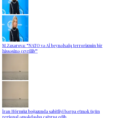
M.Zaxarova: “NATO və Aİ beynəlxalq terrorizmin bir
hissəsinə çevrilib”
İran Hörmüz boğazında sabitliyi bərpa etmək üçün
regional əməkdaşlıq çağırışı edib