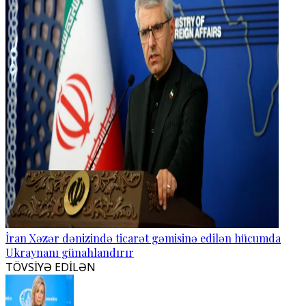
İran Xəzər dənizində ticarət gəmisinə edilən hücumda
Ukraynanı günahlandırır
TÖVSİYƏ EDİLƏN