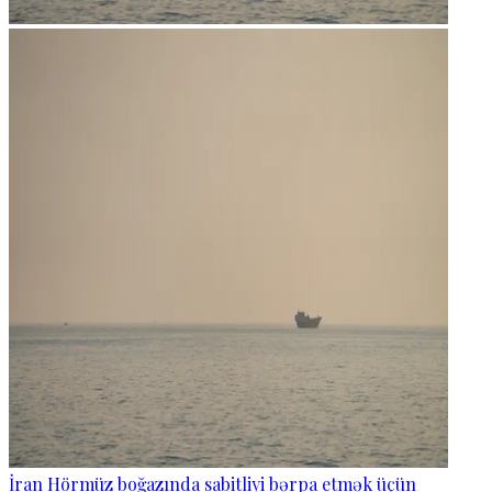
İran Hörmüz boğazında sabitliyi bərpa etmək üçün