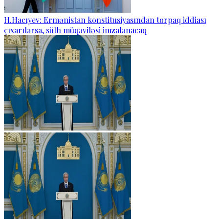
H.Hacıyev: Ermənistan konstitusiyasından torpaq iddiası
çıxarılarsa, sülh müqaviləsi imzalanacaq