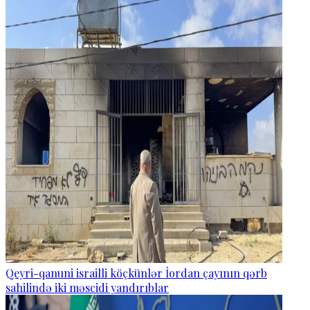
Qeyri-qanuni israilli köçkünlər İordan çayının qərb
sahilində iki məscidi yandırıblar