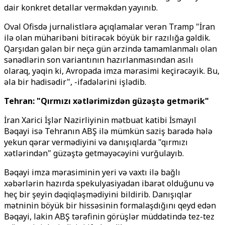
dair konkret detallar verməkdən yayınıb.
Oval Ofisdə jurnalistlərə açıqlamalar verən Tramp "İran
ilə olan müharibəni bitirəcək böyük bir razılığa gəldik.
Qarşıdan gələn bir neçə gün ərzində tamamlanmalı olan
sənədlərin son variantının hazırlanmasından asılı
olaraq, yəqin ki, Avropada imza mərasimi keçirəcəyik. Bu,
əla bir hadisədir", -ifadələrini işlədib.
Tehran: "Qırmızı xətlərimizdən güzəştə getmərik"
İran Xarici İşlər Nazirliyinin mətbuat katibi İsmayıl
Bəqayi isə Tehranın ABŞ ilə mümkün saziş barədə hələ
yekun qərar vermədiyini və danışıqlarda "qırmızı
xətlərindən" güzəştə getməyəcəyini vurğulayıb.
Bəqayi imza mərasiminin yeri və vaxtı ilə bağlı
xəbərlərin hazırda spekulyasiyadan ibarət olduğunu və
heç bir şeyin dəqiqləşmədiyini bildirib. Danışıqlar
mətninin böyük bir hissəsinin formalaşdığını qeyd edən
Bəqayi, lakin ABŞ tərəfinin görüşlər müddətində tez-tez