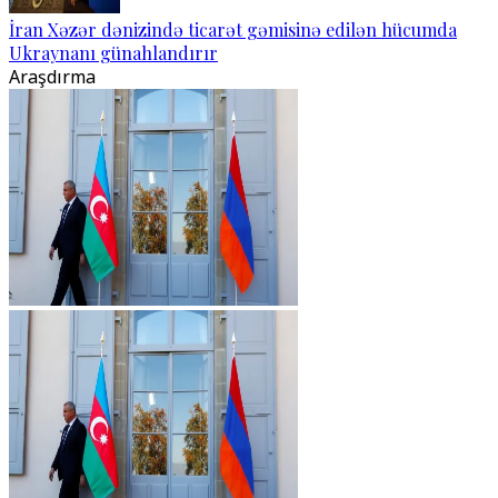
İran Xəzər dənizində ticarət gəmisinə edilən hücumda
Ukraynanı günahlandırır
Araşdırma