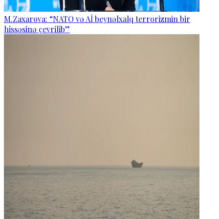
M.Zaxarova: “NATO və Aİ beynəlxalq terrorizmin bir
hissəsinə çevrilib”