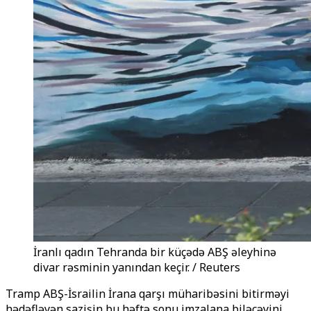
İranlı qadın Tehranda bir küçədə ABŞ əleyhinə
divar rəsminin yanından keçir. / Reuters
Tramp ABŞ-İsrailin İrana qarşı müharibəsini bitirməyi
hədəfləyən sazişin bu həftə sonu imzalana biləcəyini