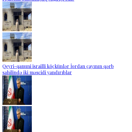
Qeyri-qanuni israilli köçkünlər İordan çayının qərb
sahilində iki məscidi yandırıblar