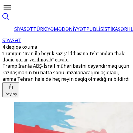
SİYASƏT
TÜRKİYƏ
MƏDƏNİYYƏT
PUBLİSİSTİKA
ŞƏRH
SİYASƏT
4 dəqiqə oxuma
Trampın "İran ilə böyük saziş" iddiasına Tehrandan "hələ
dəqiq qərar verilməyib" cavabı
Tramp İranla ABŞ-İsrail müharibəsini dayandırmaq üçün
razılaşmanın bu həftə sonu imzalanacağını açıqladı,
amma Tehran hələ də heç nəyin dəqiq olmadığını bildirdi
Paylaş