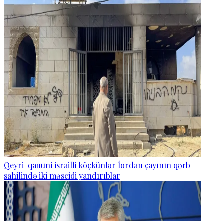
Qeyri-qanuni israilli köçkünlər İordan çayının qərb
sahilində iki məscidi yandırıblar