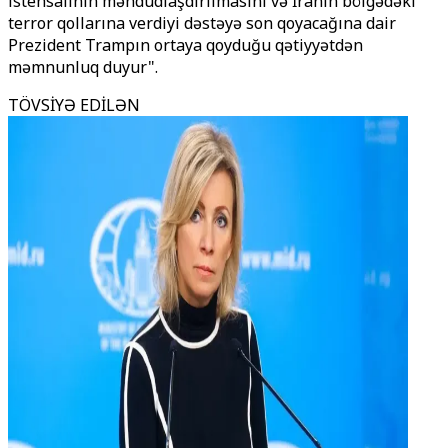
istehsalının məhdudlaşdırılmasını və İranın bölgədəki
terror qollarına verdiyi dəstəyə son qoyacağına dair
Prezident Trampın ortaya qoyduğu qətiyyətdən
məmnunluq duyur".
TÖVSİYƏ EDİLƏN