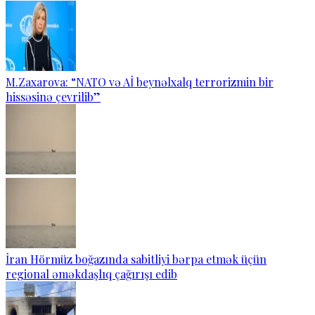
M.Zaxarova: “NATO və Aİ beynəlxalq terrorizmin bir
hissəsinə çevrilib”
İran Hörmüz boğazında sabitliyi bərpa etmək üçün
regional əməkdaşlıq çağırışı edib