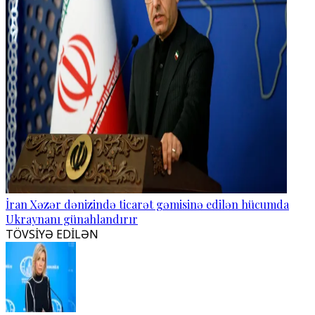
İran Xəzər dənizində ticarət gəmisinə edilən hücumda
Ukraynanı günahlandırır
TÖVSİYƏ EDİLƏN