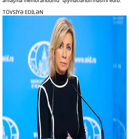
anlaşma memorandumu" qiymətləndirməsini edib.
TÖVSİYƏ EDİLƏN