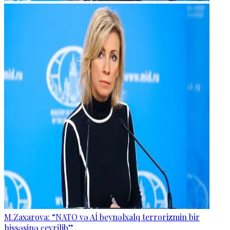
M.Zaxarova: “NATO və Aİ beynəlxalq terrorizmin bir
hissəsinə çevrilib”