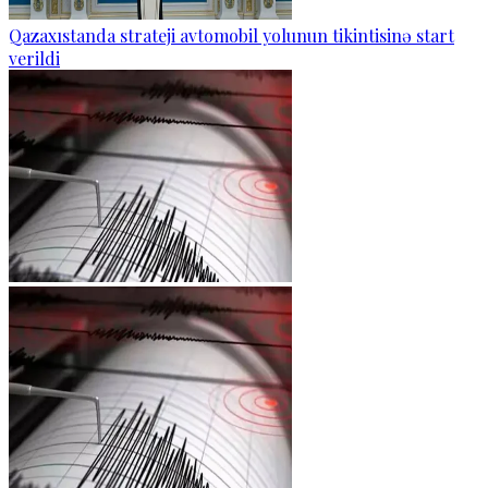
Qazaxıstanda strateji avtomobil yolunun tikintisinə start
verildi