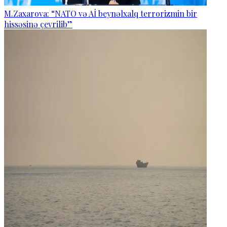
M.Zaxarova: “NATO və Aİ beynəlxalq terrorizmin bir
hissəsinə çevrilib”