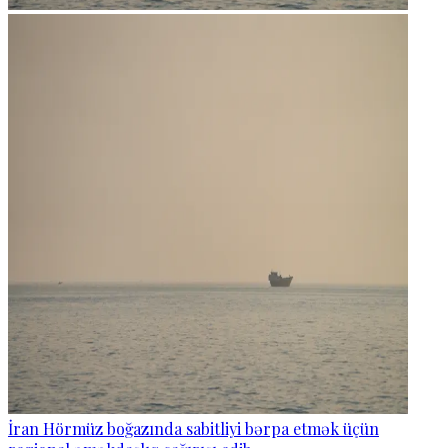
İran Hörmüz boğazında sabitliyi bərpa etmək üçün