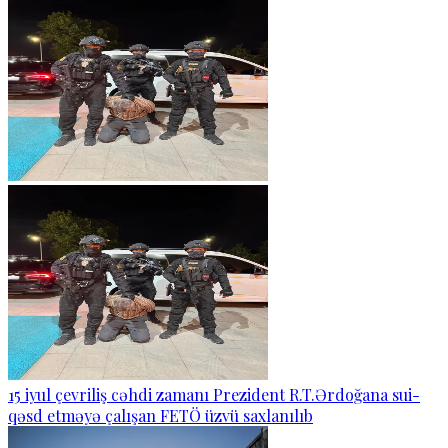
15 iyul çevriliş cəhdi zamanı Prezident R.T.Ərdoğana sui-
qəsd etməyə çalışan FETÖ üzvü saxlanılıb