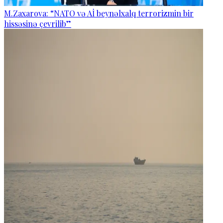
M.Zaxarova: “NATO və Aİ beynəlxalq terrorizmin bir
hissəsinə çevrilib”