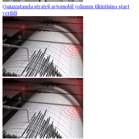
Qazaxıstanda strateji avtomobil yolunun tikintisinə start
verildi