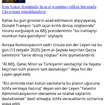
İran Xəzər dənizində ticarət gəmisinə edilən hücumda
Ukraynanı günahlandırır
Kallas bu gün girovların azad edilməsini alqışlayaraq,
Donald Trampın "sülh üçün kritik dönüş nöqtəsində"
rolunu vurğulayıb və ABŞ prezidentinin "bu irəliləyişi
mümkün hala gətirdiyini" söyləyib.
Avropa Komissiyasının sədri Ursula von der Leyen isə bu
gün (13 oktyabr 2025) Şarm əl-Şeyxdə keçirilən Qəzza
sammitini “tarixi dönüş nöqtəsi” kimi qiymətləndirib.
"Aİ ABŞ, Qətər, Misir və Türkiyənin vasitəçiliyi ilə həyata
keçirilən sülh planını tam dəstəkləyir" deyə fon der
Leyen qeyd edib.
"Biz əlimizdə olan bütün vasitələrlə bu planın uğuruna
töhfə verməyə hazırıq" deyən von der Leyen "Fələstin
Administrasiyasının idarəetmə və islahat səylərini
dəstəkləmək" daxil olmaqla, töhfə verəcəklərini sözlərinə
əlavə edib.