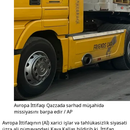
Avropa İttifaqı Qəzzada sərhəd müşahidə
missiyasını bərpa edir / AP
Avropa İttifaqının (Aİ) xarici işlər və təhlükəsizlik siyasəti
üzrə ali nümayəndəsi Kaya Kallas bildirib ki, İttifaq