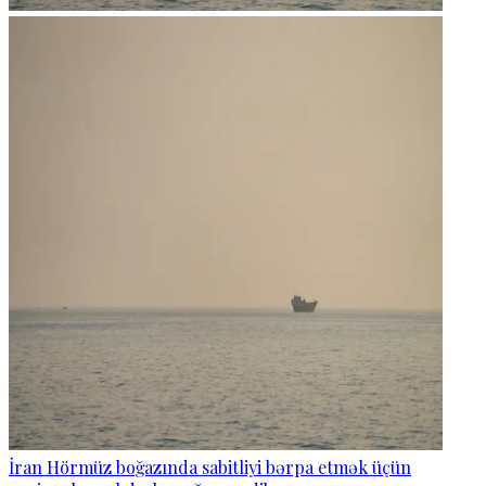
İran Hörmüz boğazında sabitliyi bərpa etmək üçün