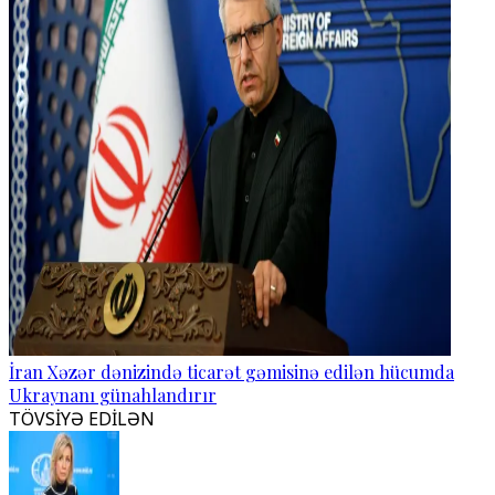
İran Xəzər dənizində ticarət gəmisinə edilən hücumda
Ukraynanı günahlandırır
TÖVSİYƏ EDİLƏN