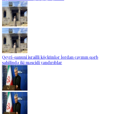
Qeyri-qanuni israilli köçkünlər İordan çayının qərb
sahilində iki məscidi yandırıblar