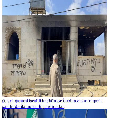
Qeyri-qanuni israilli köçkünlər İordan çayının qərb
sahilində iki məscidi yandırıblar