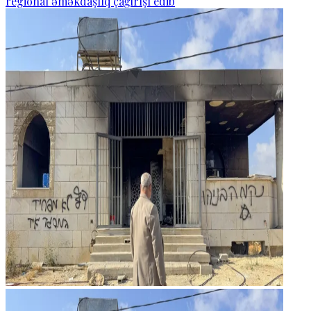
regional əməkdaşlıq çağırışı edib