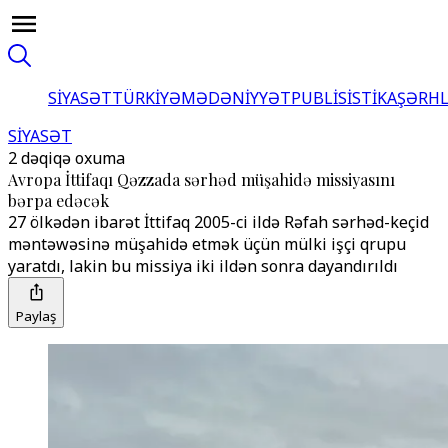
SİYASƏT
TÜRKİYƏ
MƏDƏNİYYƏT
PUBLİSİSTİKA
ŞƏRH
SİYASƏT
2 dəqiqə oxuma
Avropa İttifaqı Qəzzada sərhəd müşahidə missiyasını
bərpa edəcək
27 ölkədən ibarət İttifaq 2005-ci ildə Rəfah sərhəd-keçid
məntəwəsinə müşahidə etmək üçün mülki işçi qrupu
yaratdı, lakin bu missiya iki ildən sonra dayandırıldı
Paylaş