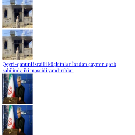
Qeyri-qanuni israilli köçkünlər İordan çayının qərb
sahilində iki məscidi yandırıblar