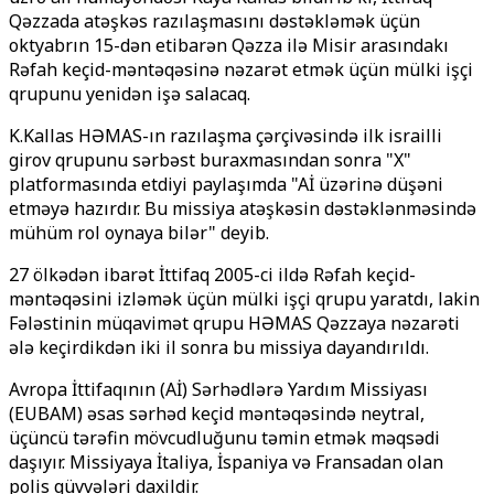
Qəzzada atəşkəs razılaşmasını dəstəkləmək üçün
oktyabrın 15-dən etibarən Qəzza ilə Misir arasındakı
Rəfah keçid-məntəqəsinə nəzarət etmək üçün mülki işçi
qrupunu yenidən işə salacaq.
K.Kallas HƏMAS-ın razılaşma çərçivəsində ilk israilli
girov qrupunu sərbəst buraxmasından sonra "X"
platformasında etdiyi paylaşımda "Aİ üzərinə düşəni
etməyə hazırdır. Bu missiya atəşkəsin dəstəklənməsində
mühüm rol oynaya bilər" deyib.
27 ölkədən ibarət İttifaq 2005-ci ildə Rəfah keçid-
məntəqəsini izləmək üçün mülki işçi qrupu yaratdı, lakin
Fələstinin müqavimət qrupu HƏMAS Qəzzaya nəzarəti
ələ keçirdikdən iki il sonra bu missiya dayandırıldı.
Avropa İttifaqının (Aİ) Sərhədlərə Yardım Missiyası
(EUBAM) əsas sərhəd keçid məntəqəsində neytral,
üçüncü tərəfin mövcudluğunu təmin etmək məqsədi
daşıyır. Missiyaya İtaliya, İspaniya və Fransadan olan
polis qüvvələri daxildir.