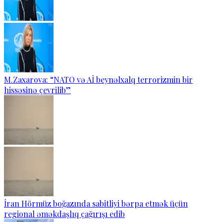
M.Zaxarova: “NATO və Aİ beynəlxalq terrorizmin bir
hissəsinə çevrilib”
İran Hörmüz boğazında sabitliyi bərpa etmək üçün
regional əməkdaşlıq çağırışı edib