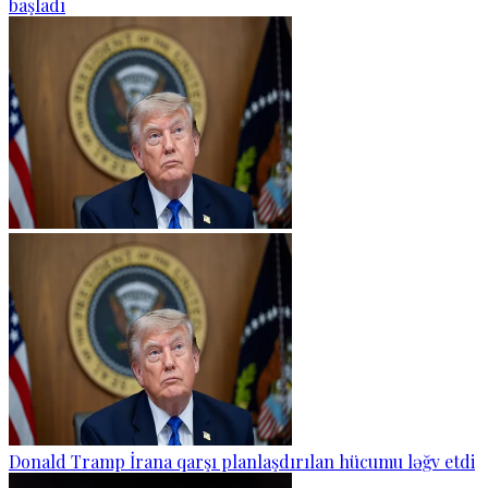
başladı
Donald Tramp İrana qarşı planlaşdırılan hücumu ləğv etdi