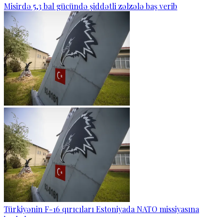
Misirdə 5,3 bal gücündə şiddətli zəlzələ baş verib
Türkiyənin F-16 qırıcıları Estoniyada NATO missiyasına