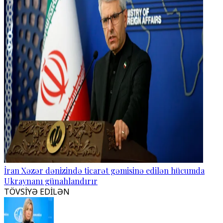
İran Xəzər dənizində ticarət gəmisinə edilən hücumda
Ukraynanı günahlandırır
TÖVSİYƏ EDİLƏN