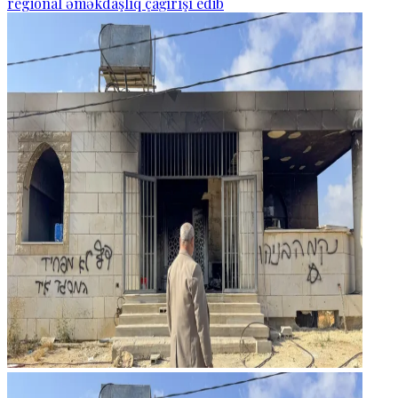
regional əməkdaşlıq çağırışı edib