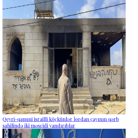
Qeyri-qanuni israilli köçkünlər İordan çayının qərb
sahilində iki məscidi yandırıblar