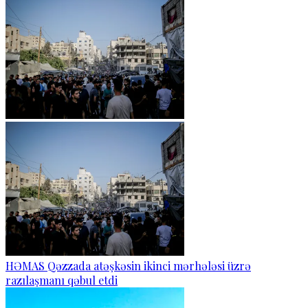
HƏMAS Qəzzada atəşkəsin ikinci mərhələsi üzrə
razılaşmanı qəbul etdi