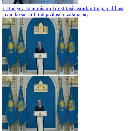
H.Hacıyev: Ermənistan konstitusiyasından torpaq iddiası
çıxarılarsa, sülh müqaviləsi imzalanacaq