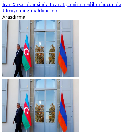
İran Xəzər dənizində ticarət gəmisinə edilən hücumda
Ukraynanı günahlandırır
Araşdırma