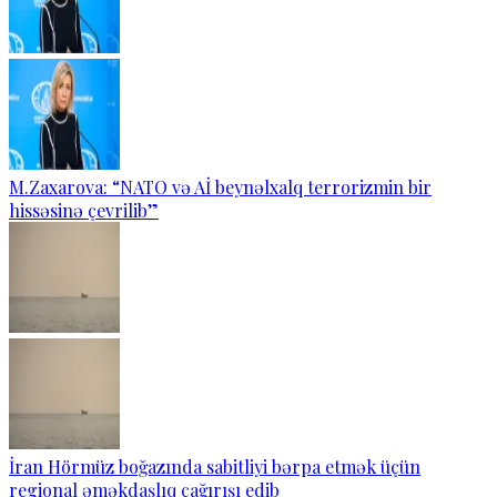
M.Zaxarova: “NATO və Aİ beynəlxalq terrorizmin bir
hissəsinə çevrilib”
İran Hörmüz boğazında sabitliyi bərpa etmək üçün
regional əməkdaşlıq çağırışı edib