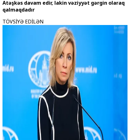
Atəşkəs davam edir, lakin vəziyyət gərgin olaraq
qalmaqdadır
TÖVSİYƏ EDİLƏN