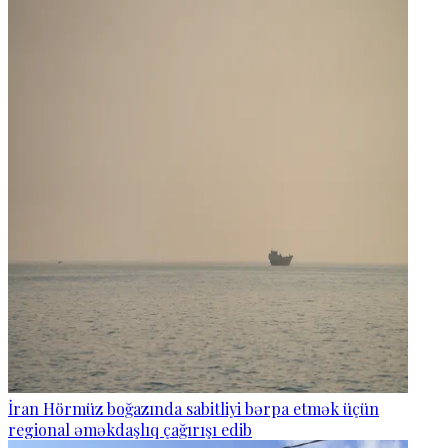
İran Hörmüz boğazında sabitliyi bərpa etmək üçün
regional əməkdaşlıq çağırışı edib