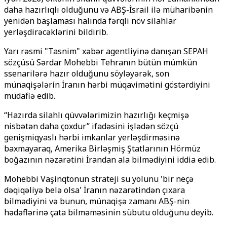
daha hazırlıqlı olduğunu və ABŞ-İsrail ilə müharibənin
yenidən başlaması halında fərqli növ silahlar
yerləşdirəcəklərini bildirib.
Yarı rəsmi "Tasnim" xəbər agentliyinə danışan SEPAH
sözçüsü Sərdar Mohebbi Tehranın bütün mümkün
ssenarilərə hazır olduğunu söyləyərək, son
münaqişələrin İranın hərbi müqavimətini göstərdiyini
müdafiə edib.
“Hazırda silahlı qüvvələrimizin hazırlığı keçmişə
nisbətən daha çoxdur” ifadəsini işlədən sözçü
genişmiqyaslı hərbi imkanlar yerləşdirməsinə
baxmayaraq, Amerika Birləşmiş Ştatlarının Hörmüz
boğazının nəzarətini İrandan ala bilmədiyini iddia edib.
Mohebbi Vaşinqtonun strateji su yolunu 'bir neçə
dəqiqəliyə belə olsa' İranın nəzarətindən çıxara
bilmədiyini və bunun, münaqişə zamanı ABŞ-nin
hədəflərinə çata bilməməsinin sübutu olduğunu deyib.