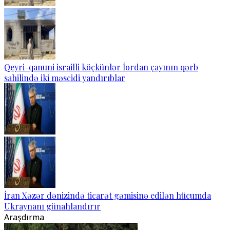
Qeyri-qanuni israilli köçkünlər İordan çayının qərb
sahilində iki məscidi yandırıblar
İran Xəzər dənizində ticarət gəmisinə edilən hücumda
Ukraynanı günahlandırır
Araşdırma