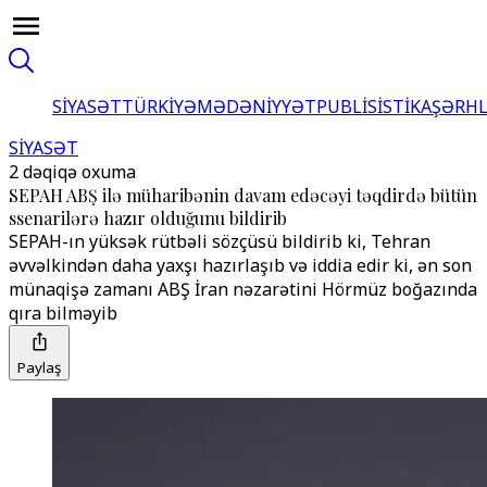
SİYASƏT
TÜRKİYƏ
MƏDƏNİYYƏT
PUBLİSİSTİKA
ŞƏRH
SİYASƏT
2 dəqiqə oxuma
SEPAH ABŞ ilə müharibənin davam edəcəyi təqdirdə bütün
ssenarilərə hazır olduğunu bildirib
SEPAH-ın yüksək rütbəli sözçüsü bildirib ki, Tehran
əvvəlkindən daha yaxşı hazırlaşıb və iddia edir ki, ən son
münaqişə zamanı ABŞ İran nəzarətini Hörmüz boğazında
qıra bilməyib
Paylaş