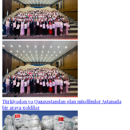
Türkiyədən və Qazaxıstandan olan müəllimlər Astanada
bir araya gəldilər