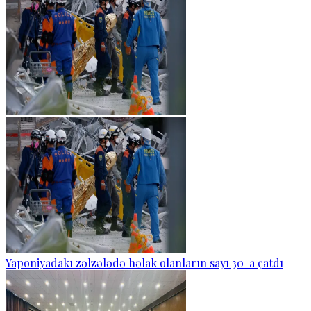
Yaponiyadakı zəlzələdə həlak olanların sayı 30-a çatdı