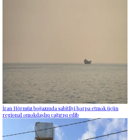
İran Hörmüz boğazında sabitliyi bərpa etmək üçün
regional əməkdaşlıq çağırışı edib