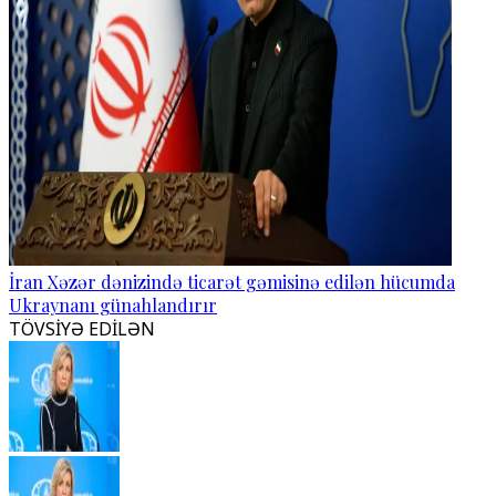
İran Xəzər dənizində ticarət gəmisinə edilən hücumda
Ukraynanı günahlandırır
TÖVSİYƏ EDİLƏN