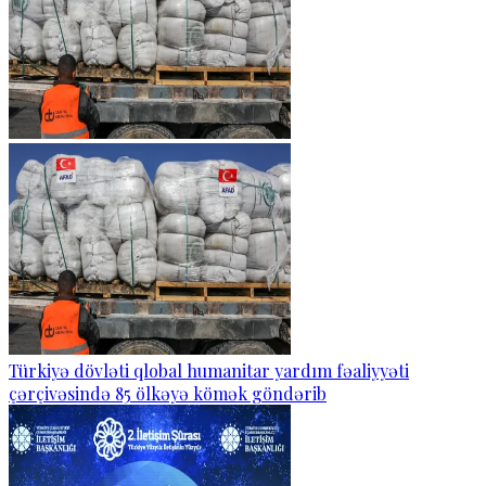
Türkiyə dövləti qlobal humanitar yardım fəaliyyəti
çərçivəsində 85 ölkəyə kömək göndərib