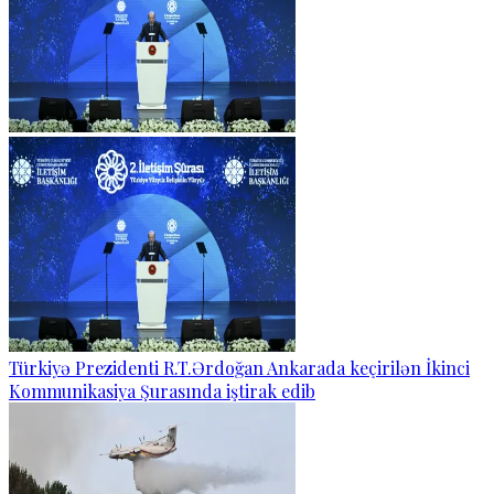
Türkiyə Prezidenti R.T.Ərdoğan Ankarada keçirilən İkinci
Kommunikasiya Şurasında iştirak edib