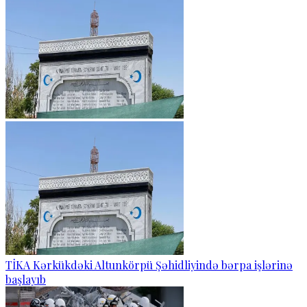
TİKA Kərkükdəki Altunkörpü Şəhidliyində bərpa işlərinə
başlayıb