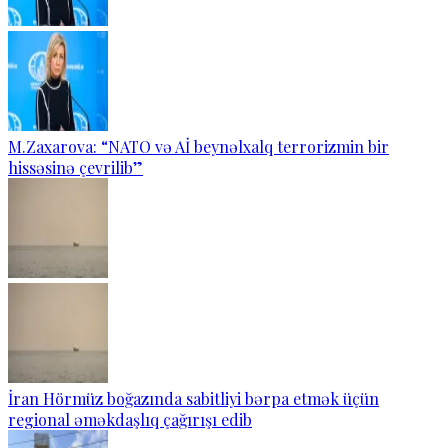
M.Zaxarova: “NATO və Aİ beynəlxalq terrorizmin bir
hissəsinə çevrilib”
İran Hörmüz boğazında sabitliyi bərpa etmək üçün
regional əməkdaşlıq çağırışı edib