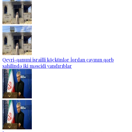
Qeyri-qanuni israilli köçkünlər İordan çayının qərb
sahilində iki məscidi yandırıblar