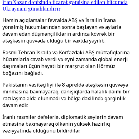
İran Xəzər dənizində ticarət gəmisinə edilən hücumda
Ukraynanı günahlandırır
Həmin açıqlamalar fevralda ABŞ və İsrailin İrana
yönəlmiş hücumlarından sonra başlayan və aylarla
davam edən düşmənçiliklərin ardınca kövrək bir
atəşkəsin qüvvədə olduğu bir vaxtda yayılıb.
Rəsmi Tehran İsrailə və Körfəzdəki ABŞ müttəfiqlərinə
hücumlarla cavab verdi və eyni zamanda qlobal enerji
daşımaları üçün həyati bir marşrut olan Hörmüz
boğazını bağladı.
Pakistanın vasitəçiliyi ilə 8 apreldə atəşkəsin qüvvəyə
minməsinə baxmayaraq, danışıqlarda hələlik daimi bir
razılaşma əldə olunmadı və bölgə daxilində gərginlik
davam edir.
İranlı rəsmilər dəfələrlə, diplomatik səylərin davam
etməsinə baxmayaraq ölkənin yüksək hazırlıq
vəziyyətində olduğunu bildirdilər.