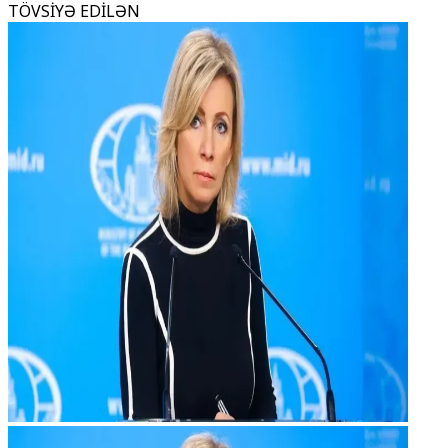
TÖVSİYƏ EDİLƏN