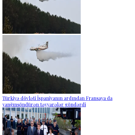
Türkiyə dövləti İspaniyanın ardından Fransaya da
yanğınsöndürən təyyarələr göndərdi