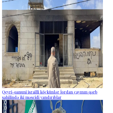
Qeyri-qanuni israilli köçkünlər İordan çayının qərb
sahilində iki məscidi yandırıblar