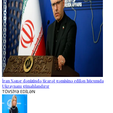
İran Xəzər dənizində ticarət gəmisinə edilən hücumda
Ukraynanı günahlandırır
TÖVSİYƏ EDİLƏN