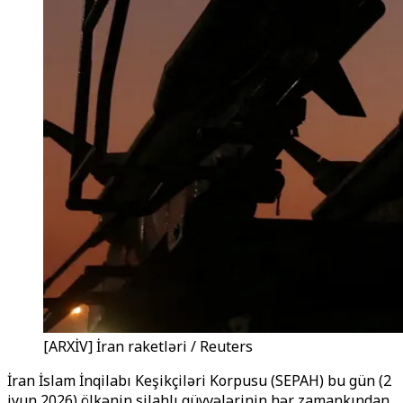
[ARXİV] İran raketləri / Reuters
İran İslam İnqilabı Keşikçiləri Korpusu (SEPAH) bu gün (2
iyun 2026) ölkənin silahlı qüvvələrinin hər zamankından