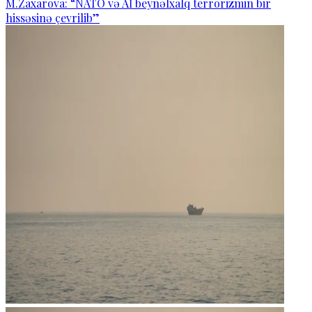
M.Zaxarova: “NATO və Aİ beynəlxalq terrorizmin bir
hissəsinə çevrilib”