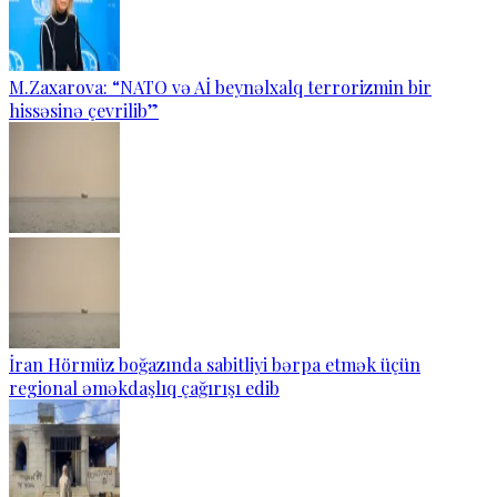
M.Zaxarova: “NATO və Aİ beynəlxalq terrorizmin bir
hissəsinə çevrilib”
İran Hörmüz boğazında sabitliyi bərpa etmək üçün
regional əməkdaşlıq çağırışı edib