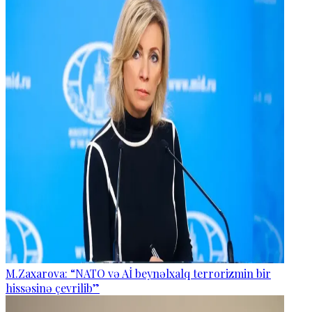
M.Zaxarova: “NATO və Aİ beynəlxalq terrorizmin bir
hissəsinə çevrilib”