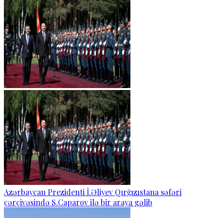
Azərbaycan Prezidenti İ.Əliyev Qırğızıstana səfəri
çərçivəsində S.Caparov ilə bir araya gəlib