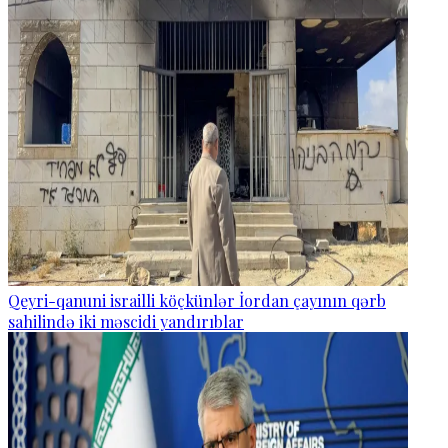
Qeyri-qanuni israilli köçkünlər İordan çayının qərb
sahilində iki məscidi yandırıblar