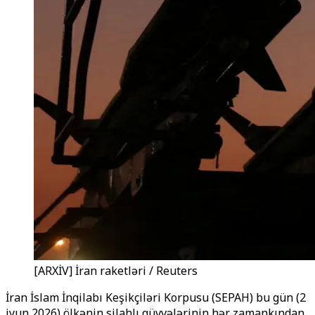
[ARXİV] İran raketləri / Reuters
İran İslam İnqilabı Keşikçiləri Korpusu (SEPAH) bu gün (2
iyun 2026) ölkənin silahlı qüvvələrinin hər zamankından