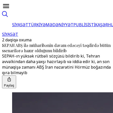
SİYASƏT
TÜRKİYƏ
MƏDƏNİYYƏT
PUBLİSİSTİKA
ŞƏRH
SİYASƏT
2 dəqiqə oxuma
SEPAH ABŞ ilə müharibənin davam edəcəyi təqdirdə bütün
ssenarilərə hazır olduğunu bildirib
SEPAH-ın yüksək rütbəli sözçüsü bildirib ki, Tehran
əvvəlkindən daha yaxşı hazırlaşıb və iddia edir ki, ən son
münaqişə zamanı ABŞ İran nəzarətini Hörmüz boğazında
qıra bilməyib
Paylaş