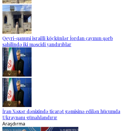
Qeyri-qanuni israilli köçkünlər İordan çayının qərb
sahilində iki məscidi yandırıblar
İran Xəzər dənizində ticarət gəmisinə edilən hücumda
Ukraynanı günahlandırır
Araşdırma