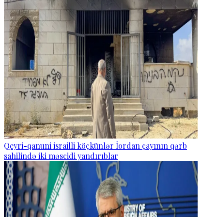
Qeyri-qanuni israilli köçkünlər İordan çayının qərb
sahilində iki məscidi yandırıblar