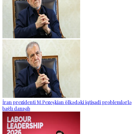
İran prezidenti M.Pezeşkian ölkədəki iqtisadi problemlərlə
bağlı danışıb