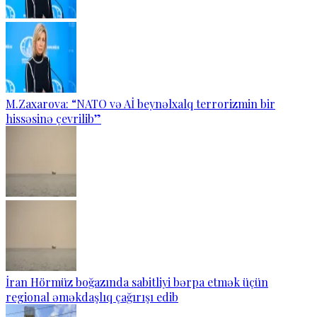
M.Zaxarova: “NATO və Aİ beynəlxalq terrorizmin bir
hissəsinə çevrilib”
İran Hörmüz boğazında sabitliyi bərpa etmək üçün
regional əməkdaşlıq çağırışı edib