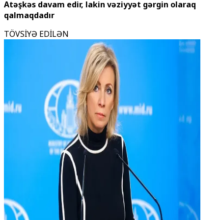
Atəşkəs davam edir, lakin vəziyyət gərgin olaraq
qalmaqdadır
TÖVSİYƏ EDİLƏN