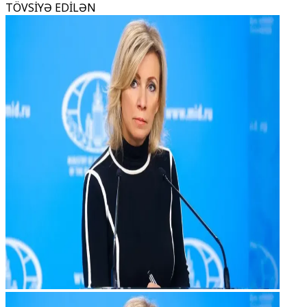
TÖVSİYƏ EDİLƏN