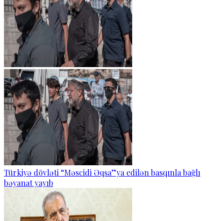
Türkiyə dövləti “Məscidi Əqsa”ya edilən basqınla bağlı
bəyanat yayıb