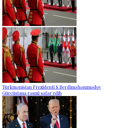
Türkmənistan Prezidenti S.Berdiməhəmmədov
Gürcüstana rəsmi səfər edib