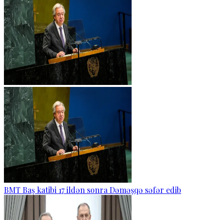
BMT Baş katibi 17 ildən sonra Dəməşqə səfər edib