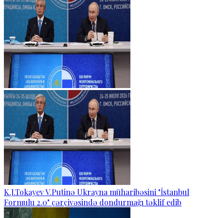
K.J.Tokayev V.Putinə Ukrayna müharibəsini "İstanbul
Formulu 2.0" çərçivəsində dondurmağı təklif edib