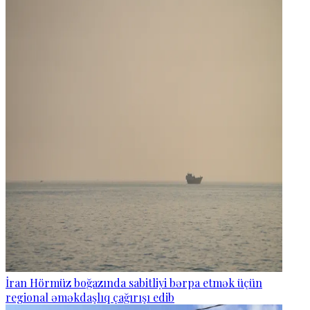
İran Hörmüz boğazında sabitliyi bərpa etmək üçün
regional əməkdaşlıq çağırışı edib