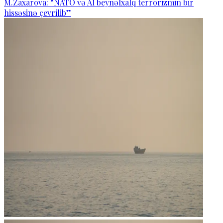
M.Zaxarova: “NATO və Aİ beynəlxalq terrorizmin bir
hissəsinə çevrilib”