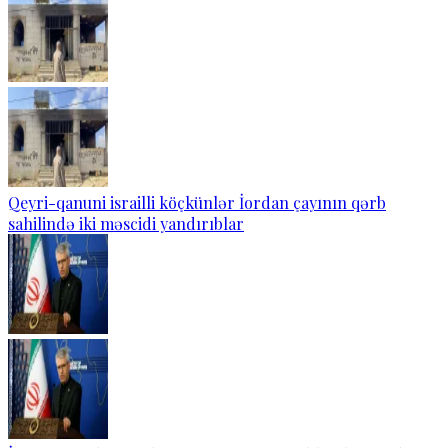
Qeyri-qanuni israilli köçkünlər İordan çayının qərb
sahilində iki məscidi yandırıblar