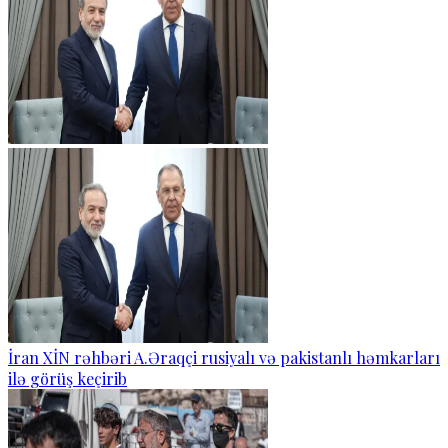
İran XİN rəhbəri A.Əraqçi rusiyalı və pakistanlı həmkarları
ilə görüş keçirib