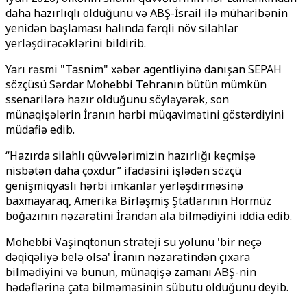
daha hazırlıqlı olduğunu və ABŞ-İsrail ilə müharibənin
yenidən başlaması halında fərqli növ silahlar
yerləşdirəcəklərini bildirib.
Yarı rəsmi "Tasnim" xəbər agentliyinə danışan SEPAH
sözçüsü Sərdar Mohebbi Tehranın bütün mümkün
ssenarilərə hazır olduğunu söyləyərək, son
münaqişələrin İranın hərbi müqavimətini göstərdiyini
müdafiə edib.
“Hazırda silahlı qüvvələrimizin hazırlığı keçmişə
nisbətən daha çoxdur” ifadəsini işlədən sözçü
genişmiqyaslı hərbi imkanlar yerləşdirməsinə
baxmayaraq, Amerika Birləşmiş Ştatlarının Hörmüz
boğazının nəzarətini İrandan ala bilmədiyini iddia edib.
Mohebbi Vaşinqtonun strateji su yolunu 'bir neçə
dəqiqəliyə belə olsa' İranın nəzarətindən çıxara
bilmədiyini və bunun, münaqişə zamanı ABŞ-nin
hədəflərinə çata bilməməsinin sübutu olduğunu deyib.