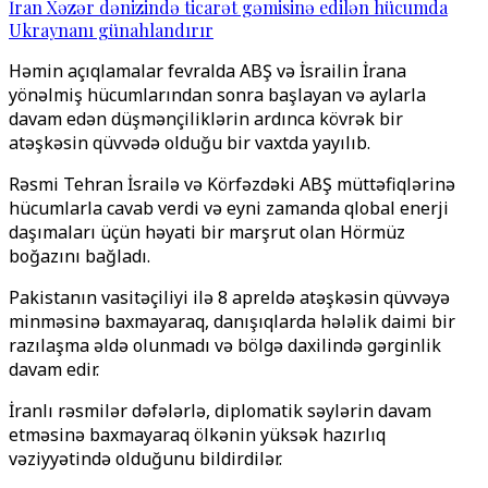
İran Xəzər dənizində ticarət gəmisinə edilən hücumda
Ukraynanı günahlandırır
Həmin açıqlamalar fevralda ABŞ və İsrailin İrana
yönəlmiş hücumlarından sonra başlayan və aylarla
davam edən düşmənçiliklərin ardınca kövrək bir
atəşkəsin qüvvədə olduğu bir vaxtda yayılıb.
Rəsmi Tehran İsrailə və Körfəzdəki ABŞ müttəfiqlərinə
hücumlarla cavab verdi və eyni zamanda qlobal enerji
daşımaları üçün həyati bir marşrut olan Hörmüz
boğazını bağladı.
Pakistanın vasitəçiliyi ilə 8 apreldə atəşkəsin qüvvəyə
minməsinə baxmayaraq, danışıqlarda hələlik daimi bir
razılaşma əldə olunmadı və bölgə daxilində gərginlik
davam edir.
İranlı rəsmilər dəfələrlə, diplomatik səylərin davam
etməsinə baxmayaraq ölkənin yüksək hazırlıq
vəziyyətində olduğunu bildirdilər.