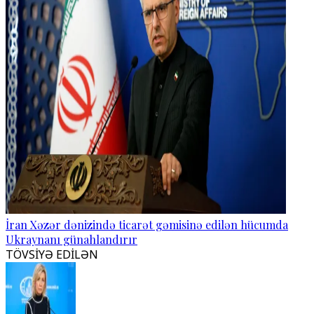
İran Xəzər dənizində ticarət gəmisinə edilən hücumda
Ukraynanı günahlandırır
TÖVSİYƏ EDİLƏN