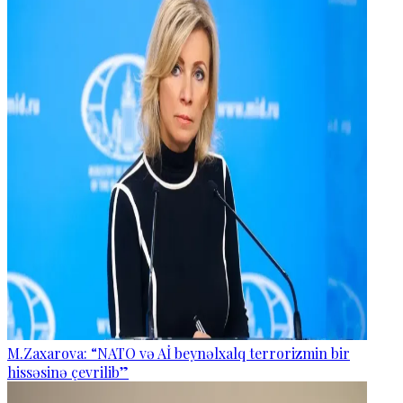
M.Zaxarova: “NATO və Aİ beynəlxalq terrorizmin bir
hissəsinə çevrilib”