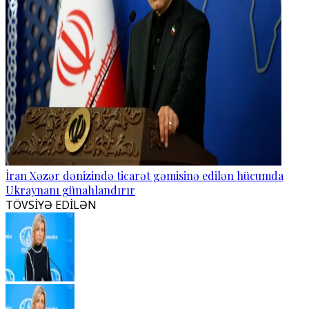
İran Xəzər dənizində ticarət gəmisinə edilən hücumda
Ukraynanı günahlandırır
TÖVSİYƏ EDİLƏN