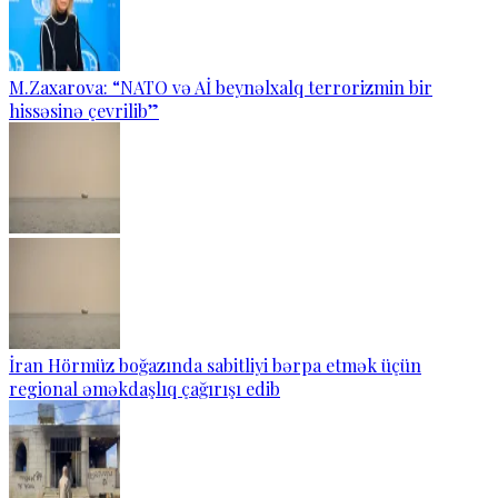
M.Zaxarova: “NATO və Aİ beynəlxalq terrorizmin bir
hissəsinə çevrilib”
İran Hörmüz boğazında sabitliyi bərpa etmək üçün
regional əməkdaşlıq çağırışı edib