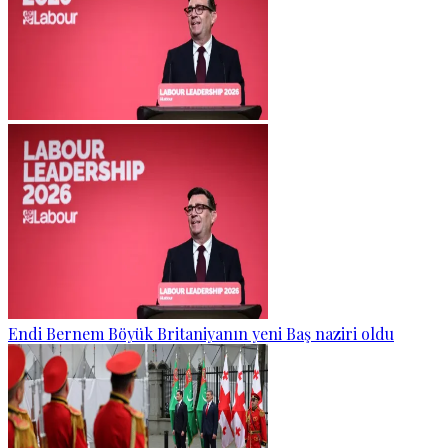
Endi Bernem Böyük Britaniyanın yeni Baş naziri oldu