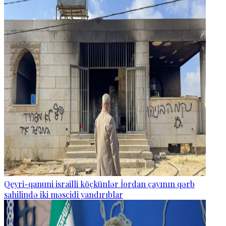
Qeyri-qanuni israilli köçkünlər İordan çayının qərb
sahilində iki məscidi yandırıblar