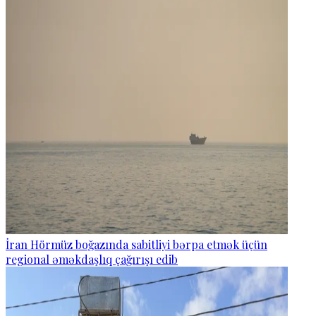
İran Hörmüz boğazında sabitliyi bərpa etmək üçün
regional əməkdaşlıq çağırışı edib