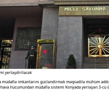
 yerləşdiriləcək
 müdafiə imkanlarını gücləndirmək məqsədilə mühüm addım 
" hava hücumundan müdafiə sistemi Konyada yerləşən 3-cü 