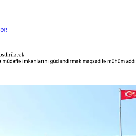
LƏR
şdiriləcək
a müdafiə imkanlarını gücləndirmək məqsədilə mühüm addı