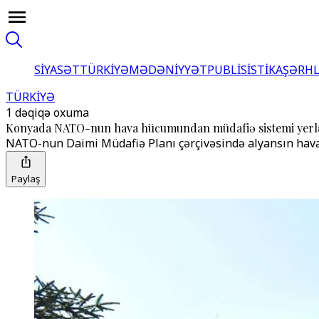
SİYASƏT
TÜRKİYƏ
MƏDƏNİYYƏT
PUBLİSİSTİKA
ŞƏRH
TÜRKİYƏ
1 dəqiqə oxuma
Konyada NATO-nun hava hücumundan müdafiə sistemi yerlə
NATO-nun Daimi Müdafiə Planı çərçivəsində alyansın hav
Paylaş