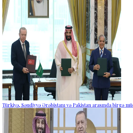
Türkiyə, Səudiyyə Ərəbistanı və Pakistan arasında birgə mü