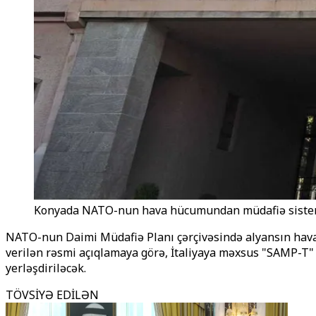
Konyada NATO-nun hava hücumundan müdafiə sistemi
NATO-nun Daimi Müdafiə Planı çərçivəsində alyansın hava
verilən rəsmi açıqlamaya görə, İtaliyaya məxsus "SAMP-T
yerləşdiriləcək.
TÖVSİYƏ EDİLƏN