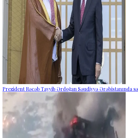
Prezident Rəcəb Tayyib Ərdoğan Səudiyyə Ərəbistanında s