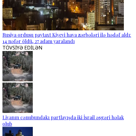
Rusiya ordusu paytaxt Kiyevi hava zərbələri ilə hədəf aldı:
14 nəfər öldü, 27 adam yaralandı
TÖVSİYƏ EDİLƏN
Livanın cənubundakı partlayışda iki İsrail əsgəri həlak
olub