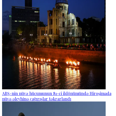
ABŞ-nin nüvə hücumunun 81-ci ildönümündə Hiroşimada
nüvə əleyhinə çağırışlar təkrarlandı