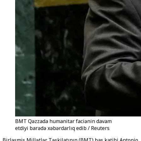
BMT Qəzzada humanitar faciənin davam
etdiyi barədə xəbərdarlıq edib / Reuters
Birləşmiş Millətlər Təşkilatının (BMT) baş katibi Antonio