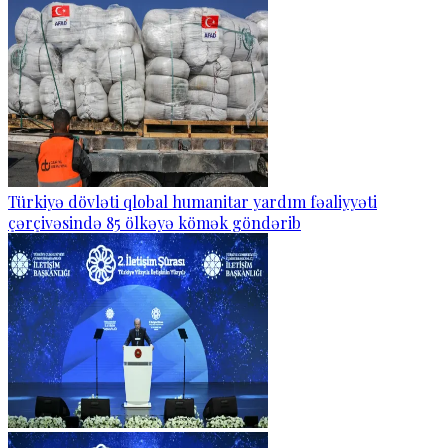
Türkiyə dövləti qlobal humanitar yardım fəaliyyəti
çərçivəsində 85 ölkəyə kömək göndərib