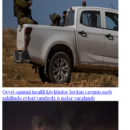
Qeyri-qanuni israilli köçkünlər İordan çayının qərb
sahilində evləri yandırdı: 6 nəfər yaralandı