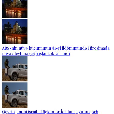
ABŞ-nin nüvə hücumunun 81-ci ildönümündə Hiroşimada
nüvə əleyhinə çağırışlar təkrarlandı
Qeyri-qanuni israilli köçkünlər İordan çayının qərb