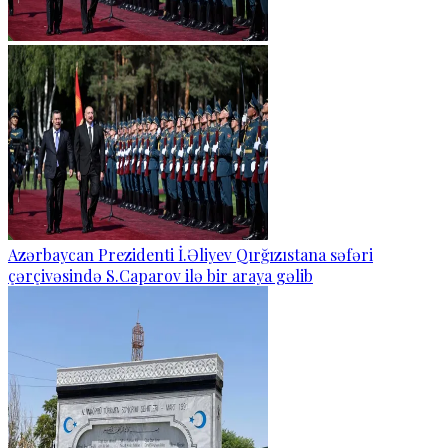
Azərbaycan Prezidenti İ.Əliyev Qırğızıstana səfəri
çərçivəsində S.Caparov ilə bir araya gəlib