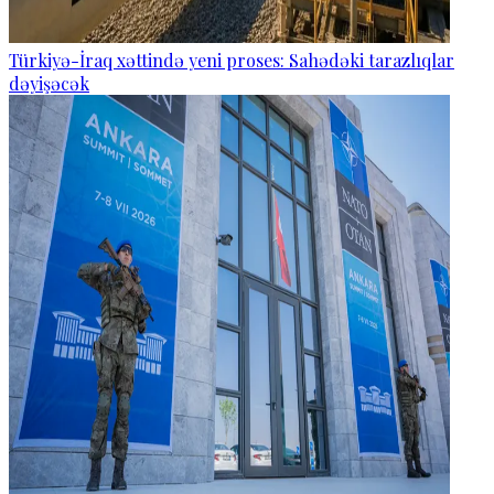
Türkiyə-İraq xəttində yeni proses: Sahədəki tarazlıqlar
dəyişəcək