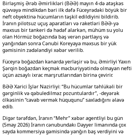
Birləşmiş Ərəb Əmirlikləri (BƏƏ) mayın 4-də atəşkəs
qüvvəyə mindikdən bəri ilk dəfə Füceyrədəki böyük bir
neft obyektinə hücumların təşkil edildiyini bildirib.
İranın pilotsuz uçuş aparatları və raketləri BƏƏ-yə
məxsus bir tankeri də hədəf alarkən, mühüm su yolu
olan Hörmüz boğazında baş verən partlayış və
yanğından sonra Cənubi Koreyaya məxsus bir yük
gəmisinin zədələndiyi xəbər verilib.
Füceyrə boğazdan kənarda yerləşir və bu, Əmirliyi Yaxın
Şərqin boğazdan keçmək məcburiyyətində olmayan nefti
üçün azsaylı ixrac marşrutlarından birinə çevirir.
BƏƏ Xarici İşlər Nazirliyi: “Bu hücumlar təhlükəli bir
gərginlik və qəbuledilməz pozuntulardır”, -deyərək
ölkəsinin “cavab vermək hüququnu” saxladığını əlavə
edib.
Digər tərəfdən, İranın “Mehr” xəbər agentliyi bu gün
(5may 2026) İranın cənubundakı Dayyer limanında çox
sayda kommersiya gəmisində yanğın baş verdiyini və