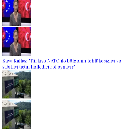
Kaya Kallas: "Türkiyə NATO ilə bölgənin təhlükəsizliyi və
sabitliyi üçün həlledici rol oynayır"