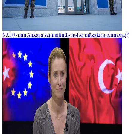
NATO-nun Ankara sammitində nələr müzakirə olunacaq?