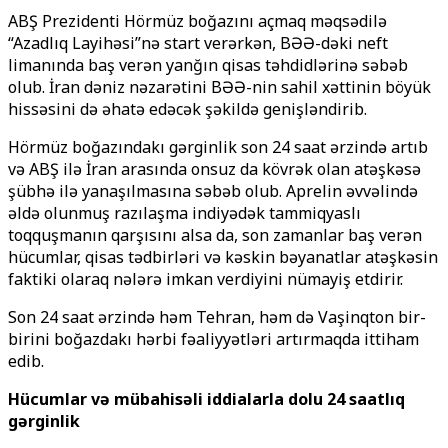
ABŞ Prezidenti Hörmüz boğazını açmaq məqsədilə
“Azadlıq Layihəsi”nə start verərkən, BƏƏ-dəki neft
limanında baş verən yanğın qisas təhdidlərinə səbəb
olub. İran dəniz nəzarətini BƏƏ-nin sahil xəttinin böyük
hissəsini də əhatə edəcək şəkildə genişləndirib.
Hörmüz boğazındakı gərginlik son 24 saat ərzində artıb
və ABŞ ilə İran arasında onsuz da kövrək olan atəşkəsə
şübhə ilə yanaşılmasına səbəb olub. Aprelin əvvəlində
əldə olunmuş razılaşma indiyədək tammiqyaslı
toqquşmanın qarşısını alsa da, son zamanlar baş verən
hücumlar, qisas tədbirləri və kəskin bəyanatlar atəşkəsin
faktiki olaraq nələrə imkan verdiyini nümayiş etdirir.
Son 24 saat ərzində həm Tehran, həm də Vaşinqton bir-
birini boğazdakı hərbi fəaliyyətləri artırmaqda ittiham
edib.
Hücumlar və mübahisəli iddialarla dolu 24 saatlıq
gərginlik