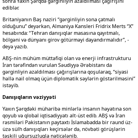
sonra Yaxın Şərqdə gərginliyin azaldılması çağırışını
ediblər.
Britaniyanın Baş naziri “gərginliyin sona çatmalı
olduğunu” deyərkən, Almaniya Kansleri Fridrix Merts “X”
hesabında: “Tehran danışıqlar masasına qayıtmalı,
bölgəni və dünyanı girov götürməyi dayandırmalıdır”, -
deyə yazıb.
ABŞ-nin mühüm müttəfiqi olan və enerji infrastrukturu
İran tərəfindən vurulan Səudiyyə Ərəbistanı da
gərginliyin azaldılması çağırışlarına qoşularaq, “siyasi
həllə nail olmaq üçün diplomatik səylərin göstərilməsini”
istəyib.
Danışıqların vəziyyəti
Yaxın Şərqdəki müharibə minlərlə insanın həyatına son
qoyub və qlobal iqtisadiyyatı alt-üst edib. ABŞ və İran
rəsmiləri Pakistanın paytaxtı İslamabadda bir raund üz-
üzə sülh danışıqları keçirsələr də, növbəti görüşlərin
təşkili uğursuzluqla nəticələnib.