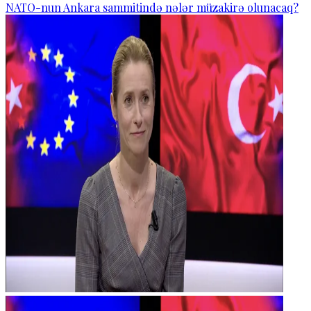
NATO-nun Ankara sammitində nələr müzakirə olunacaq?