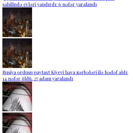
sahilində evləri yandırdı: 6 nəfər yaralandı
Rusiya ordusu paytaxt Kiyevi hava zərbələri ilə hədəf aldı:
14 nəfər öldü, 27 adam yaralandı