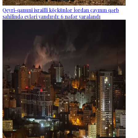
Qeyri-qanuni israilli köçkünlər İordan çayının qərb
sahilində evləri yandırdı: 6 nəfər yaralandı