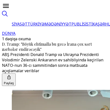
SİYASƏT
TÜRKİYƏ
MƏDƏNİYYƏT
PUBLİSİSTİKA
ŞƏRH
DÜNYA
1 dəqiqə oxuma
D. Tramp: "Böyük ehtimalla bu gecə İrana çox sərt
zərbələr endirəcəyik"
ABŞ Prezidenti Donald Tramp və Ukrayna Prezidenti
Volodimir Zelenski Ankaranın ev sahibliyində keçirilən
NATO-nun 36-cı sammitindən sonra mətbuata
açıqlamalar veriblər
Paylaş