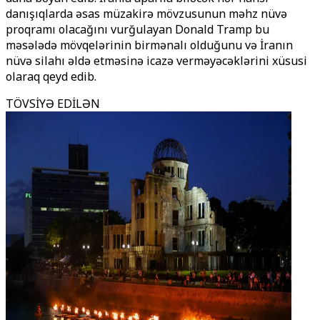
danışıqlarda əsas müzakirə mövzusunun məhz nüvə
proqramı olacağını vurğulayan Donald Tramp bu
məsələdə mövqelərinin birmənalı olduğunu və İranın
nüvə silahı əldə etməsinə icazə verməyəcəklərini xüsusi
olaraq qeyd edib.
TÖVSİYƏ EDİLƏN