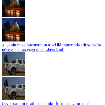
ABŞ-nin nüvə hücumunun 81-ci ildönümündə Hiroşimada
nüvə əleyhinə çağırışlar təkrarlandı
Qeyri-qanuni israilli köçkünlər İordan çayının qərb