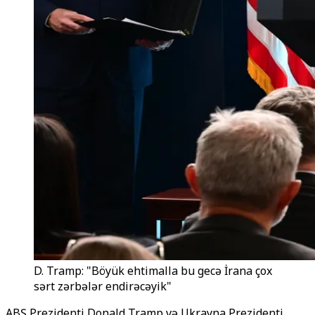
D. Tramp: "Böyük ehtimalla bu gecə İrana çox
sərt zərbələr endirəcəyik"
ABŞ Prezidenti Donald Tramp və Ukrayna Prezidenti