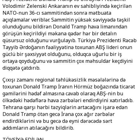
Volodimir Zelenski Ankaranın ev sahibliyində keçirilən
NATO-nun 36-cı sammitindən sonra mətbuata
açıqlamalar veriblər. Sammitin yüksək səviyyədə təşkil
olunduğunu bildirən Donald Tramp hava limanından
görüşün keçirildiyi məkana qədər hər bir detalın
qüsursuz olduğunu vurğulayıb. Türkiyə Prezidenti Rəcəb
Tayyib Ərdoğanın fəaliyyətinə toxunan ABŞ lideri onun
güclü bir şəxsiyyət olduğunu, olduqca uğurlu bir iş
ortaya qoyduğunu və sammitin çox məhsuldar keçdiyini
diqqətə çatdırıb.
Çıxışı zamanı regional təhlükəsizlik məsələlərinə də
toxunan Donald Tramp İranın Hörmüz boğazında ticarət
gəmilərini hədəf almasına cavab olaraq ABŞ-nin bu
ölkədəki hədəflərə hava zərbələri endirdiyini xatırladıb.
Tehrana qarşı hərbi təzyiqlərin artacağını işarə edən
Donald Tramp ötən gecə İrana çox ağır zərbələr
endirdiklərini və bu gecə də eyni dərəcədə sərt
addımların atılacağını bildirib.
TÖVSİYƏ EDİLƏN