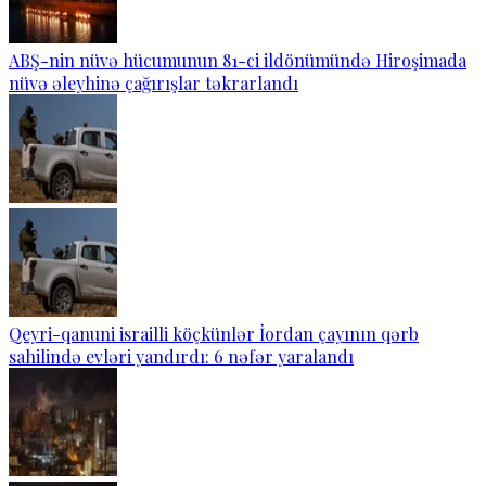
ABŞ-nin nüvə hücumunun 81-ci ildönümündə Hiroşimada
nüvə əleyhinə çağırışlar təkrarlandı
Qeyri-qanuni israilli köçkünlər İordan çayının qərb
sahilində evləri yandırdı: 6 nəfər yaralandı