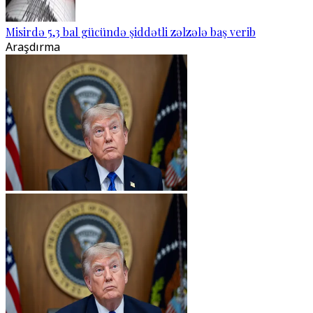
Misirdə 5,3 bal gücündə şiddətli zəlzələ baş verib
Araşdırma