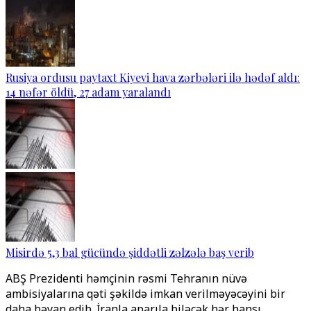
Rusiya ordusu paytaxt Kiyevi hava zərbələri ilə hədəf aldı:
14 nəfər öldü, 27 adam yaralandı
Misirdə 5,3 bal gücündə şiddətli zəlzələ baş verib
ABŞ Prezidenti həmçinin rəsmi Tehranın nüvə
ambisiyalarına qəti şəkildə imkan verilməyəcəyini bir
daha bəyan edib. İranla aparıla biləcək hər hansı