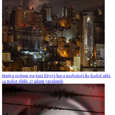
Rusiya ordusu paytaxt Kiyevi hava zərbələri ilə hədəf aldı:
14 nəfər öldü, 27 adam yaralandı