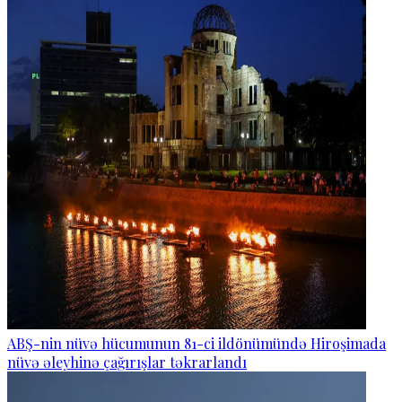
ABŞ-nin nüvə hücumunun 81-ci ildönümündə Hiroşimada
nüvə əleyhinə çağırışlar təkrarlandı