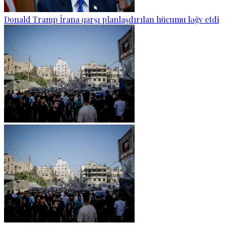
Donald Tramp İrana qarşı planlaşdırılan hücumu ləğv etdi