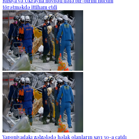
Rusiya və Ukrayna növbəti dəfə bir-birini hücum
törətməkdə ittiham etdi
Yaponiyadakı zəlzələdə həlak olanların sayı 30-a çatdı