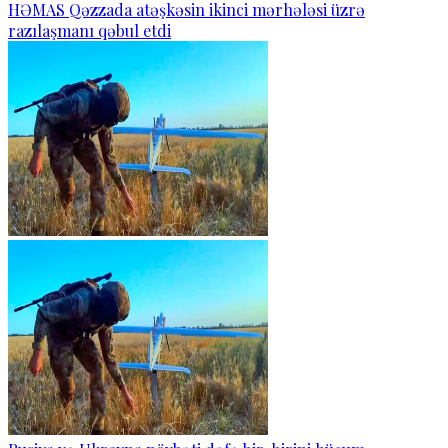
HƏMAS Qəzzada atəşkəsin ikinci mərhələsi üzrə
razılaşmanı qəbul etdi