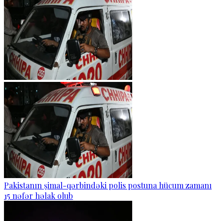
Pakistanın şimal-qərbindəki polis postuna hücum zamanı
15 nəfər həlak olub