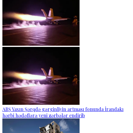
ABŞ Yaxın Şərqdə gərginliyin artması fonunda İrandakı
hərbi hədəflərə yeni zərbələr endirib