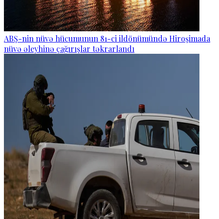
ABŞ-nin nüvə hücumunun 81-ci ildönümündə Hiroşimada
nüvə əleyhinə çağırışlar təkrarlandı