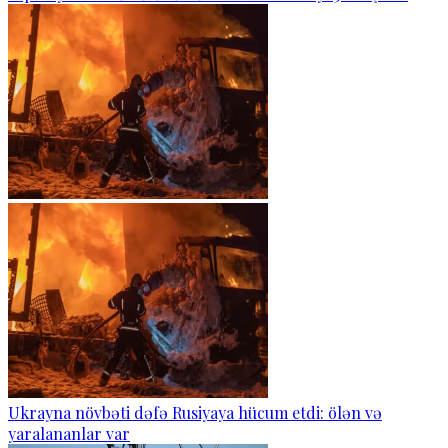
Ukrayna növbəti dəfə Rusiyaya hücum etdi: ölən və
yaralananlar var