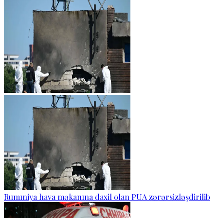
Rumıniya hava məkanına daxil olan PUA zərərsizləşdirilib