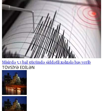
Misirdə 5,3 bal gücündə şiddətli zəlzələ baş verib
TÖVSİYƏ EDİLƏN