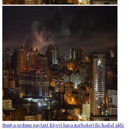
Rusiya ordusu paytaxt Kiyevi hava zərbələri ilə hədəf aldı: