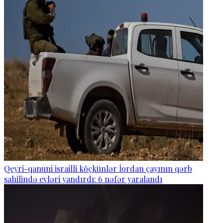
Qeyri-qanuni israilli köçkünlər İordan çayının qərb
sahilində evləri yandırdı: 6 nəfər yaralandı