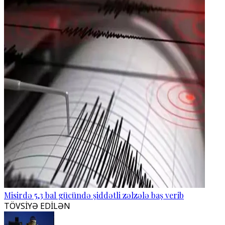
Misirdə 5,3 bal gücündə şiddətli zəlzələ baş verib
TÖVSİYƏ EDİLƏN