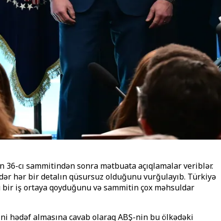
 36-cı sammitindən sonra mətbuata açıqlamalar veriblər.
ər hər bir detalın qüsursuz olduğunu vurğulayıb. Türkiyə
u bir iş ortaya qoyduğunu və sammitin çox məhsuldar
ini hədəf almasına cavab olaraq ABŞ-nin bu ölkədəki