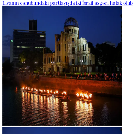
Livanın cənubundakı partlayışda iki İsrail əsgəri həlak olub