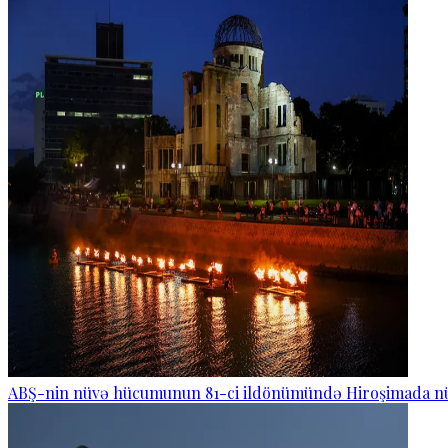
ABŞ-nin nüvə hücumunun 81-ci ildönümündə Hiroşimada nüv