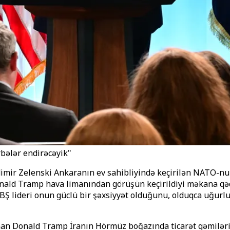
rbələr endirəcəyik"
mir Zelenski Ankaranın ev sahibliyində keçirilən NATO-nun
nald Tramp hava limanından görüşün keçirildiyi məkana qəd
BŞ lideri onun güclü bir şəxsiyyət olduğunu, olduqca uğurl
unan Donald Tramp İranın Hörmüz boğazında ticarət gəmilər