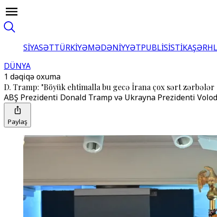
SİYASƏT
TÜRKİYƏ
MƏDƏNİYYƏT
PUBLİSİSTİKA
ŞƏRH
DÜNYA
1 dəqiqə oxuma
D. Tramp: "Böyük ehtimalla bu gecə İrana çox sərt zərbələr
ABŞ Prezidenti Donald Tramp və Ukrayna Prezidenti Volod
Paylaş