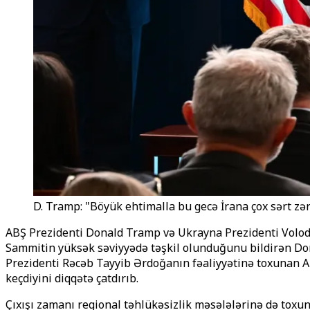
D. Tramp: "Böyük ehtimalla bu gecə İrana çox sərt zə
ABŞ Prezidenti Donald Tramp və Ukrayna Prezidenti Volodi
Sammitin yüksək səviyyədə təşkil olunduğunu bildirən Do
Prezidenti Rəcəb Tayyib Ərdoğanın fəaliyyətinə toxunan A
keçdiyini diqqətə çatdırıb.
Çıxışı zamanı regional təhlükəsizlik məsələlərinə də tox