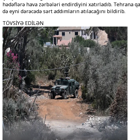
hədəflərə hava zərbələri endirdiyini xatırladıb. Tehrana q
də eyni dərəcədə sərt addımların atılacağını bildirib.
TÖVSİYƏ EDİLƏN