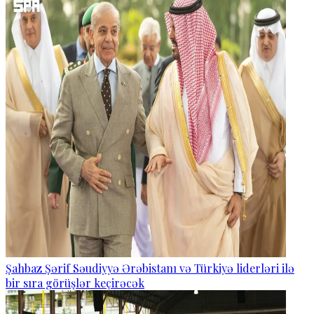
Şahbaz Şərif Səudiyyə Ərəbistanı və Türkiyə liderləri ilə
bir sıra görüşlər keçirəcək