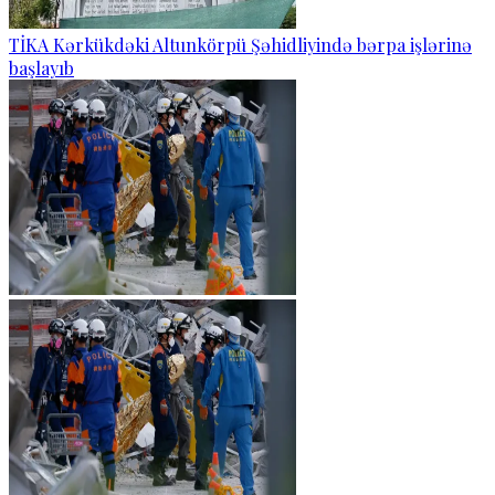
TİKA Kərkükdəki Altunkörpü Şəhidliyində bərpa işlərinə
başlayıb