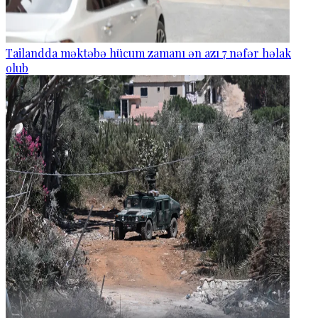
Tailandda məktəbə hücum zamanı ən azı 7 nəfər həlak
olub