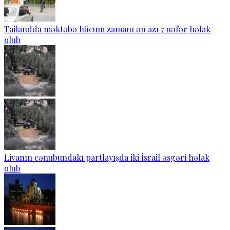
Tailandda məktəbə hücum zamanı ən azı 7 nəfər həlak
olub
Livanın cənubundakı partlayışda iki İsrail əsgəri həlak
olub