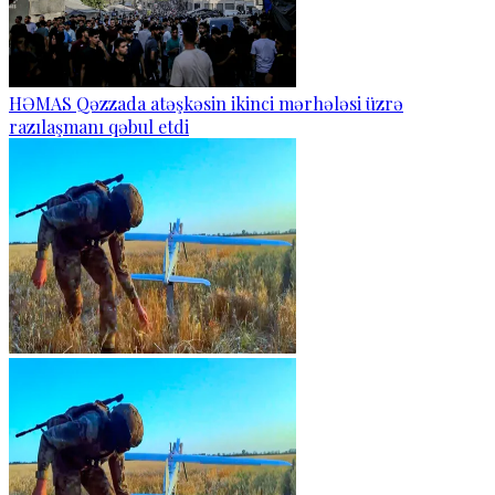
HƏMAS Qəzzada atəşkəsin ikinci mərhələsi üzrə
razılaşmanı qəbul etdi