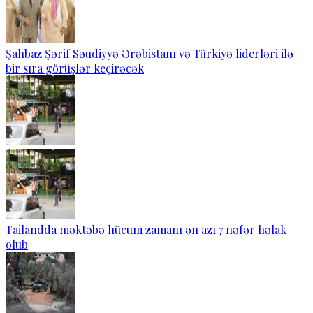
Şahbaz Şərif Səudiyyə Ərəbistanı və Türkiyə liderləri ilə
bir sıra görüşlər keçirəcək
Tailandda məktəbə hücum zamanı ən azı 7 nəfər həlak
olub