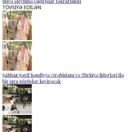
nüvə əleyhinə çağırışlar təkrarlandı
TÖVSİYƏ EDİLƏN
Şahbaz Şərif Səudiyyə Ərəbistanı və Türkiyə liderləri ilə
bir sıra görüşlər keçirəcək