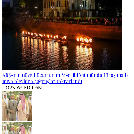
ABŞ-nin nüvə hücumunun 81-ci ildönümündə Hiroşimada
nüvə əleyhinə çağırışlar təkrarlandı
TÖVSİYƏ EDİLƏN