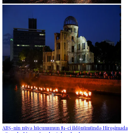
ABŞ-nin nüvə hücumunun 81-ci ildönümündə Hiroşimada