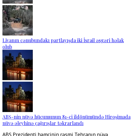
Livanın cənubundakı partlayışda iki İsrail əsgəri həlak
olub
ABŞ-nin nüvə hücumunun 81-ci ildönümündə Hiroşimada
nüvə əleyhinə çağırışlar təkrarlandı
ABŞ Prezidenti həmçinin rəsmi Tehranın nüvə