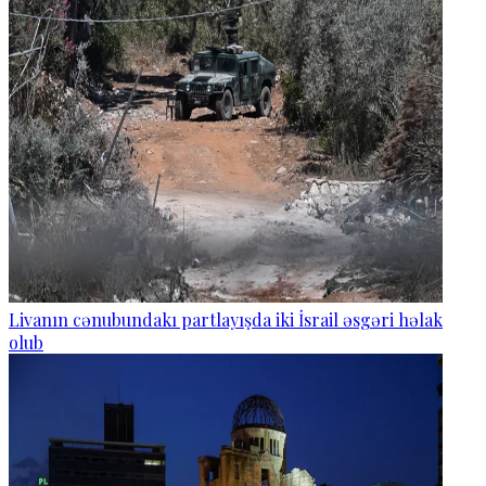
Livanın cənubundakı partlayışda iki İsrail əsgəri həlak
olub