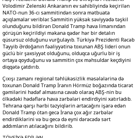
Volodimir Zelenski Ankaranın ev sahibliyində keçirilən
NATO-nun 36-cı sammitindən sonra mətbuata
açıqlamalar veriblər. Sammitin yüksək səviyyədə təşkil
olunduğunu bildirən Donald Tramp hava limanından
görüşün keçirildiyi məkana qədər hər bir detalın
qüsursuz olduğunu vurğulayıb. Türkiyə Prezidenti Rəcəb
Tayyib Ərdoğanın fəaliyyətinə toxunan ABŞ lideri onun
güclü bir şəxsiyyət olduğunu, olduqca uğurlu bir iş
ortaya qoyduğunu və sammitin çox məhsuldar keçdiyini
diqqətə çatdırıb.
Çıxışı zamanı regional təhlükəsizlik məsələlərinə də
toxunan Donald Tramp İranın Hörmüz boğazında ticarət
gəmilərini hədəf almasına cavab olaraq ABŞ-nin bu
ölkədəki hədəflərə hava zərbələri endirdiyini xatırladıb.
Tehrana qarşı hərbi təzyiqlərin artacağını işarə edən
Donald Tramp ötən gecə İrana çox ağır zərbələr
endirdiklərini və bu gecə də eyni dərəcədə sərt
addımların atılacağını bildirib.
TÖVSİYƏ EDİLƏN