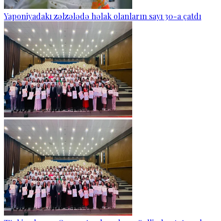
Yaponiyadakı zəlzələdə həlak olanların sayı 30-a çatdı