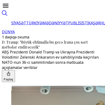
SİYASƏT
TÜRKİYƏ
MƏDƏNİYYƏT
PUBLİSİSTİKA
ŞƏRH
DÜNYA
1 dəqiqə oxuma
D. Tramp: "Böyük ehtimalla bu gecə İrana çox sərt
zərbələr endirəcəyik"
ABŞ Prezidenti Donald Tramp və Ukrayna Prezidenti
Volodimir Zelenski Ankaranın ev sahibliyində keçirilən
NATO-nun 36-cı sammitindən sonra mətbuata
açıqlamalar veriblər
Paylaş