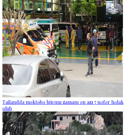
Tailandda məktəbə hücum zamanı ən azı 7 nəfər həlak
olub