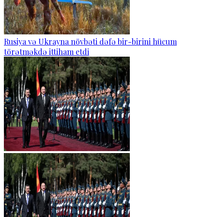
Rusiya və Ukrayna növbəti dəfə bir-birini hücum
törətməkdə ittiham etdi