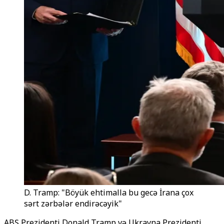
D. Tramp: "Böyük ehtimalla bu gecə İrana çox
sərt zərbələr endirəcəyik"
ABŞ Prezidenti Donald Tramp və Ukrayna Prezidenti