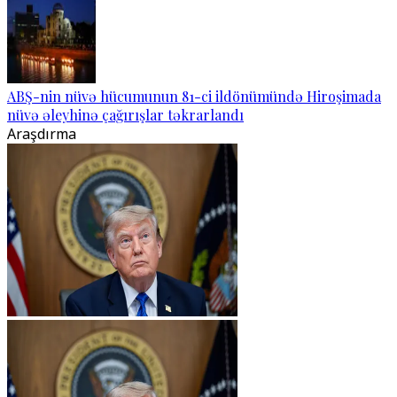
ABŞ-nin nüvə hücumunun 81-ci ildönümündə Hiroşimada
nüvə əleyhinə çağırışlar təkrarlandı
Araşdırma