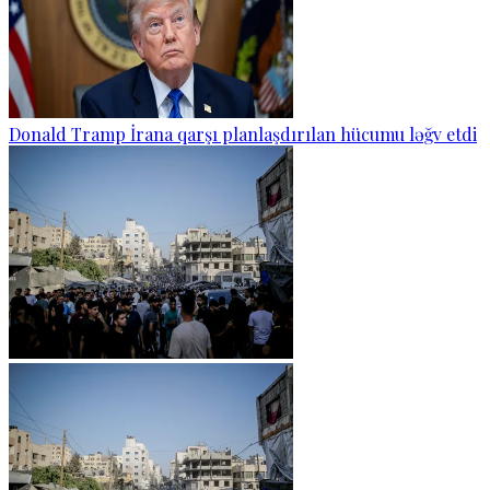
Donald Tramp İrana qarşı planlaşdırılan hücumu ləğv etdi