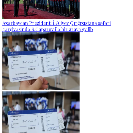
Azərbaycan Prezidenti İ.Əliyev Qırğızıstana səfəri
çərçivəsində S.Caparov ilə bir araya gəlib