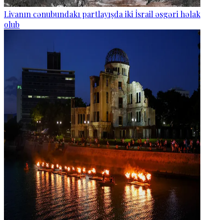
Livanın cənubundakı partlayışda iki İsrail əsgəri həlak
olub