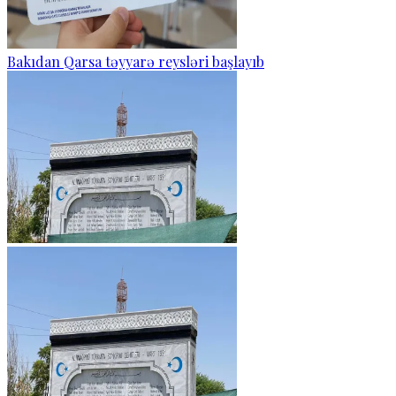
Bakıdan Qarsa təyyarə reysləri başlayıb