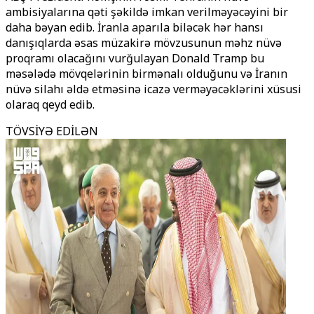
ambisiyalarına qəti şəkildə imkan verilməyəcəyini bir
daha bəyan edib. İranla aparıla biləcək hər hansı
danışıqlarda əsas müzakirə mövzusunun məhz nüvə
proqramı olacağını vurğulayan Donald Tramp bu
məsələdə mövqelərinin birmənalı olduğunu və İranın
nüvə silahı əldə etməsinə icazə verməyəcəklərini xüsusi
olaraq qeyd edib.
TÖVSİYƏ EDİLƏN