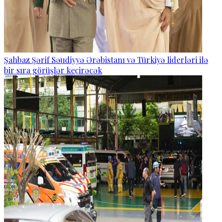
Şahbaz Şərif Səudiyyə Ərəbistanı və Türkiyə liderləri ilə
bir sıra görüşlər keçirəcək