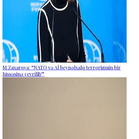
M.Zaxarova: “NATO və Aİ beynəlxalq terrorizmin bir
hissəsinə çevrilib”