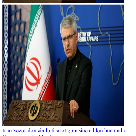
İran Xəzər dənizində ticarət gəmisinə edilən hücumda