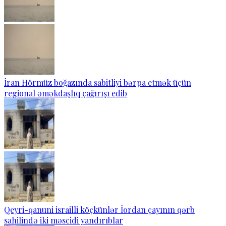
İran Hörmüz boğazında sabitliyi bərpa etmək üçün
regional əməkdaşlıq çağırışı edib
Qeyri-qanuni israilli köçkünlər İordan çayının qərb
sahilində iki məscidi yandırıblar