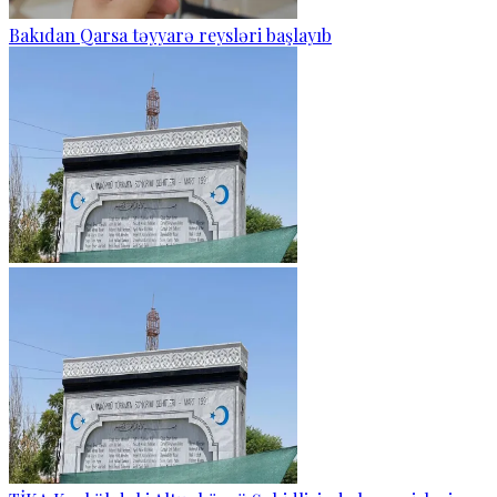
Bakıdan Qarsa təyyarə reysləri başlayıb