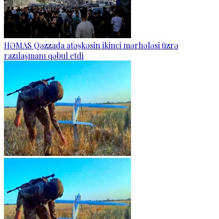
HƏMAS Qəzzada atəşkəsin ikinci mərhələsi üzrə
razılaşmanı qəbul etdi