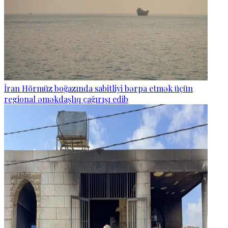
İran Hörmüz boğazında sabitliyi bərpa etmək üçün
regional əməkdaşlıq çağırışı edib