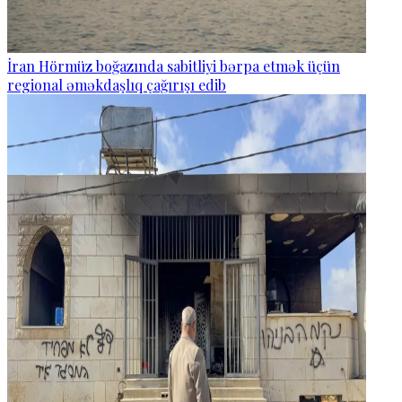
İran Hörmüz boğazında sabitliyi bərpa etmək üçün
regional əməkdaşlıq çağırışı edib