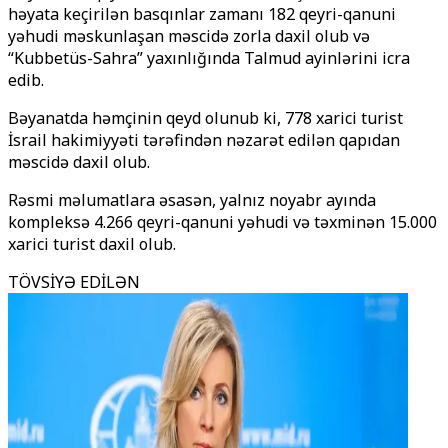
həyata keçirilən basqınlar zamanı 182 qeyri-qanuni
yəhudi məskunlaşan məscidə zorla daxil olub və
“Kubbetüs-Sahra” yaxınlığında Talmud ayinlərini icra
edib.
Bəyanatda həmçinin qeyd olunub ki, 778 xarici turist
İsrail hakimiyyəti tərəfindən nəzarət edilən qapıdan
məscidə daxil olub.
Rəsmi məlumatlara əsasən, yalnız noyabr ayında
kompleksə 4.266 qeyri-qanuni yəhudi və təxminən 15.000
xarici turist daxil olub.
TÖVSİYƏ EDİLƏN