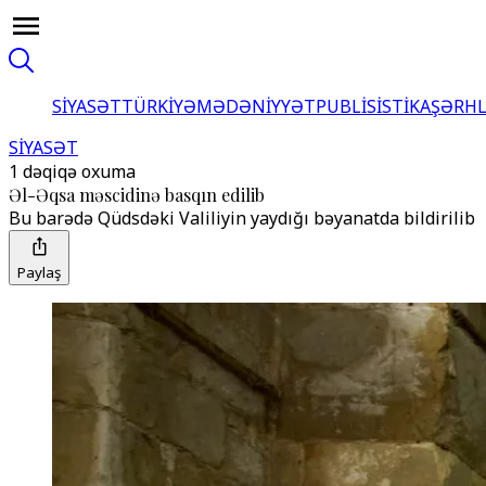
SİYASƏT
TÜRKİYƏ
MƏDƏNİYYƏT
PUBLİSİSTİKA
ŞƏRH
SİYASƏT
1 dəqiqə oxuma
Əl-Əqsa məscidinə basqın edilib
Bu barədə Qüdsdəki Valiliyin yaydığı bəyanatda bildirilib
Paylaş