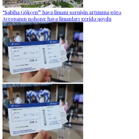
“Sabiha Gökçen” hava limanı sərnişin artımına görə
Avropanın nəhəng hava limanları geridə qoydu