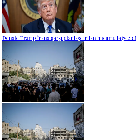
Donald Tramp İrana qarşı planlaşdırılan hücumu ləğv etdi