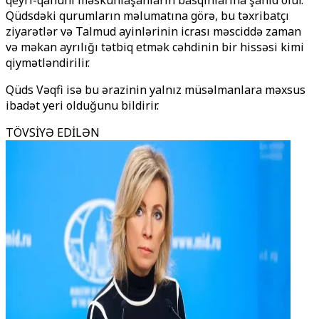
qeyri-qanuni məskunlaşanların basqınlarına şahid olur.
Qüdsdəki qurumların məlumatına görə, bu təxribatçı
ziyarətlər və Talmud ayinlərinin icrası məsciddə zaman
və məkan ayrılığı tətbiq etmək cəhdinin bir hissəsi kimi
qiymətləndirilir.
Qüds Vəqfi isə bu ərazinin yalnız müsəlmanlara məxsus
ibadət yeri olduğunu bildirir.
TÖVSİYƏ EDİLƏN