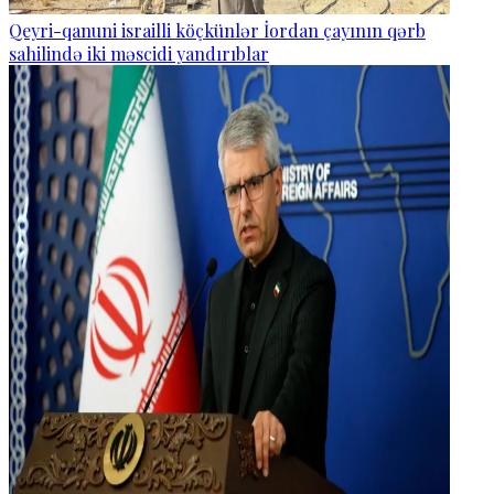
Qeyri-qanuni israilli köçkünlər İordan çayının qərb
sahilində iki məscidi yandırıblar