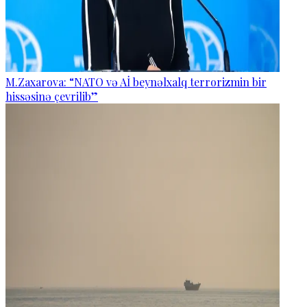
M.Zaxarova: “NATO və Aİ beynəlxalq terrorizmin bir
hissəsinə çevrilib”