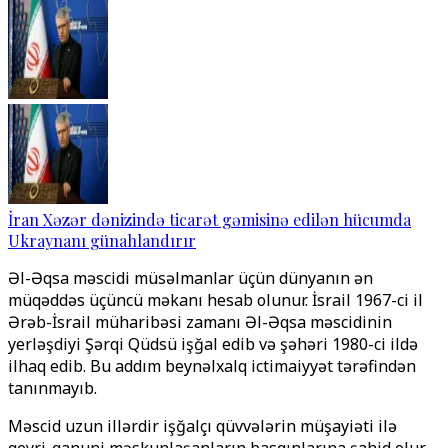
İran Xəzər dənizində ticarət gəmisinə edilən hücumda
Ukraynanı günahlandırır
Əl-Əqsa məscidi müsəlmanlar üçün dünyanın ən
müqəddəs üçüncü məkanı hesab olunur. İsrail 1967-ci il
Ərəb-İsrail müharibəsi zamanı Əl-Əqsa məscidinin
yerləşdiyi Şərqi Qüdsü işğal edib və şəhəri 1980-ci ildə
ilhaq edib. Bu addım beynəlxalq ictimaiyyət tərəfindən
tanınmayıb.
Məscid uzun illərdir işğalçı qüvvələrin müşayiəti ilə