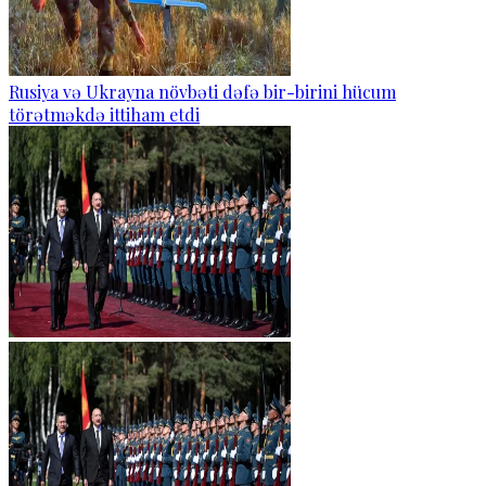
Rusiya və Ukrayna növbəti dəfə bir-birini hücum
törətməkdə ittiham etdi