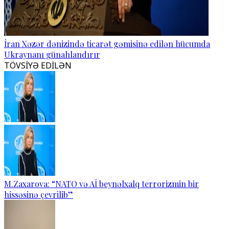
İran Xəzər dənizində ticarət gəmisinə edilən hücumda
Ukraynanı günahlandırır
TÖVSİYƏ EDİLƏN
M.Zaxarova: “NATO və Aİ beynəlxalq terrorizmin bir
hissəsinə çevrilib”