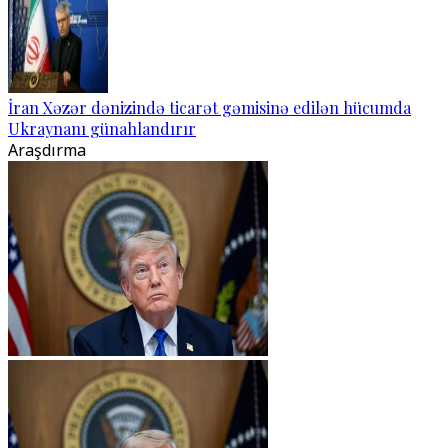
İran Xəzər dənizində ticarət gəmisinə edilən hücumda
Ukraynanı günahlandırır
Araşdırma