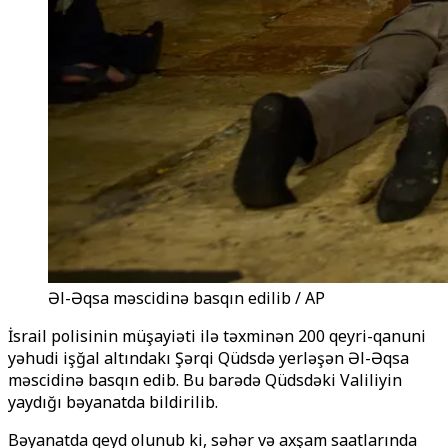
Əl-Əqsa məscidinə basqın edilib / AP
İsrail polisinin müşayiəti ilə təxminən 200 qeyri-qanuni
yəhudi işğal altındakı Şərqi Qüdsdə yerləşən Əl-Əqsa
məscidinə basqın edib. Bu barədə Qüdsdəki Valiliyin
yaydığı bəyanatda bildirilib.
Bəyanatda qeyd olunub ki, səhər və axşam saatlarında