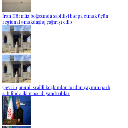
İran Hörmüz boğazında sabitliyi bərpa etmək üçün
regional əməkdaşlıq çağırışı edib
Qeyri-qanuni israilli köçkünlər İordan çayının qərb
sahilində iki məscidi yandırıblar