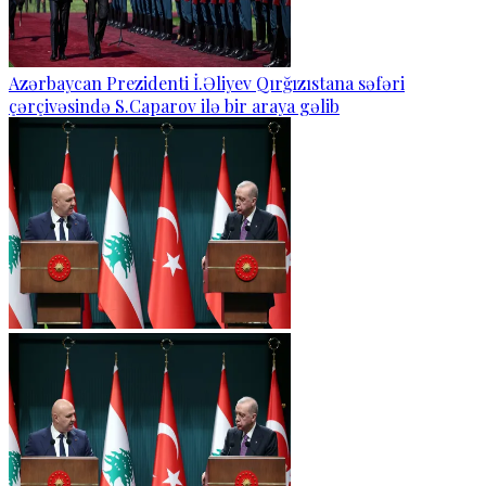
Azərbaycan Prezidenti İ.Əliyev Qırğızıstana səfəri
çərçivəsində S.Caparov ilə bir araya gəlib