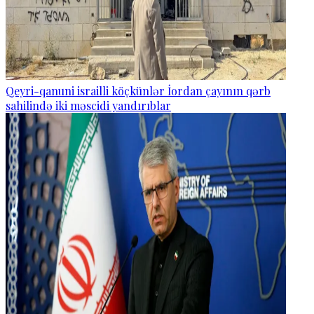
Qeyri-qanuni israilli köçkünlər İordan çayının qərb
sahilində iki məscidi yandırıblar