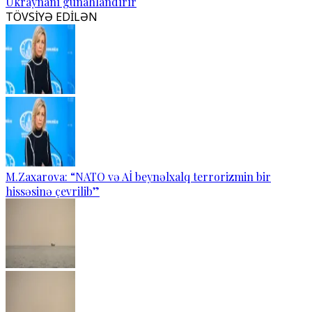
Ukraynanı günahlandırır
TÖVSİYƏ EDİLƏN
M.Zaxarova: “NATO və Aİ beynəlxalq terrorizmin bir
hissəsinə çevrilib”