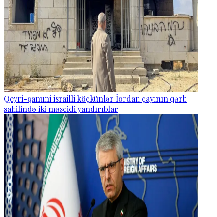
Qeyri-qanuni israilli köçkünlər İordan çayının qərb
sahilində iki məscidi yandırıblar