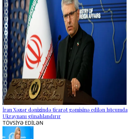
İran Xəzər dənizində ticarət gəmisinə edilən hücumda
Ukraynanı günahlandırır
TÖVSİYƏ EDİLƏN