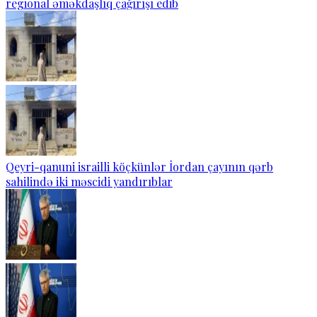
regional əməkdaşlıq çağırışı edib
Qeyri-qanuni israilli köçkünlər İordan çayının qərb
sahilində iki məscidi yandırıblar