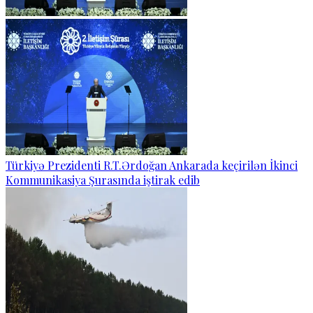
Türkiyə Prezidenti R.T.Ərdoğan Ankarada keçirilən İkinci
Kommunikasiya Şurasında iştirak edib