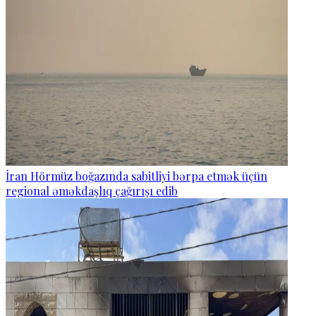
İran Hörmüz boğazında sabitliyi bərpa etmək üçün
regional əməkdaşlıq çağırışı edib