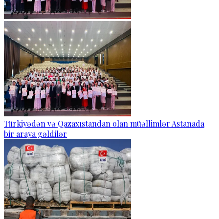
Türkiyədən və Qazaxıstandan olan müəllimlər Astanada
bir araya gəldilər