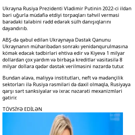
Ukrayna Rusiya Prezidenti Vladimir Putinin 2022-ci ildən
bəri uğurla müdafiə etdiyi torpaqları təhvil verməsi
barədəki tələbini rədd edərək sülh danışıqlarını
dayandırıb.
ABŞ-də qəbul edilən Ukraynaya Dəstək Qanunu
Ukraynanın müharibədən sonrakı yenidənqurulmasına
kömək edəcək tədbirləri ehtiva edir və Kiyevə 1 milyar
dollardan çox yardım və birbaşa kreditlər vasitəsilə 8
milyar dollara qədər dəstək verilməsini nəzərdə tutur.
Bundan əlavə, maliyyə institutları, neft və mədənçilik
sektorları ilə Rusiya rəsmiləri də daxil olmaqla, Rusiyaya
qarşı sərt sanksiyalar və ixrac nəzarəti mexanizmləri
gətirir.
TÖVSİYƏ EDİLƏN