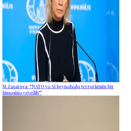
M.Zaxarova: “NATO və Aİ beynəlxalq terrorizmin bir
hissəsinə çevrilib”