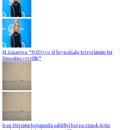
M.Zaxarova: “NATO və Aİ beynəlxalq terrorizmin bir
hissəsinə çevrilib”
İran Hörmüz boğazında sabitliyi bərpa etmək üçün