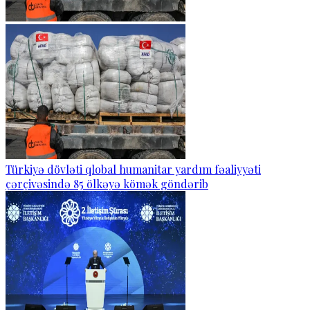
Türkiyə dövləti qlobal humanitar yardım fəaliyyəti
çərçivəsində 85 ölkəyə kömək göndərib