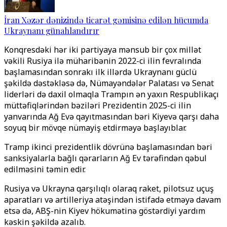
İran Xəzər dənizində ticarət gəmisinə edilən hücumda
Ukraynanı günahlandırır
Konqresdəki hər iki partiyaya mənsub bir çox millət
vəkili Rusiya ilə müharibənin 2022-ci ilin fevralında
başlamasından sonrakı ilk illərdə Ukraynanı güclü
şəkildə dəstəkləsə də, Nümayəndələr Palatası və Senat
liderləri də daxil olmaqla Trampın ən yaxın Respublikaçı
müttəfiqlərindən bəziləri Prezidentin 2025-ci ilin
yanvarında Ağ Evə qayıtmasından bəri Kiyevə qarşı daha
soyuq bir mövqe nümayiş etdirməyə başlayıblar.
Tramp ikinci prezidentlik dövrünə başlamasından bəri
sanksiyalarla bağlı qərarların Ağ Ev tərəfindən qəbul
edilməsini təmin edir.
Rusiya və Ukrayna qarşılıqlı olaraq raket, pilotsuz uçuş
aparatları və artilleriya atəşindən istifadə etməyə davam
etsə də, ABŞ-nin Kiyev hökumətinə göstərdiyi yardım
kəskin şəkildə azalıb.