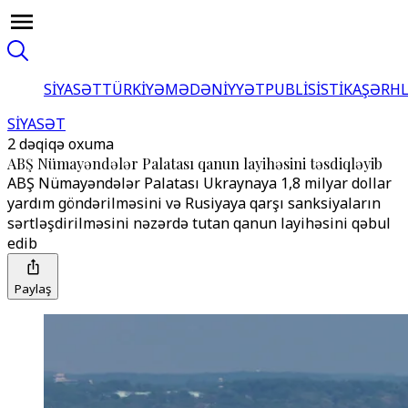
SİYASƏT
TÜRKİYƏ
MƏDƏNİYYƏT
PUBLİSİSTİKA
ŞƏRH
SİYASƏT
2 dəqiqə oxuma
ABŞ Nümayəndələr Palatası qanun layihəsini təsdiqləyib
ABŞ Nümayəndələr Palatası Ukraynaya 1,8 milyar dollar
yardım göndərilməsini və Rusiyaya qarşı sanksiyaların
sərtləşdirilməsini nəzərdə tutan qanun layihəsini qəbul
edib
Paylaş