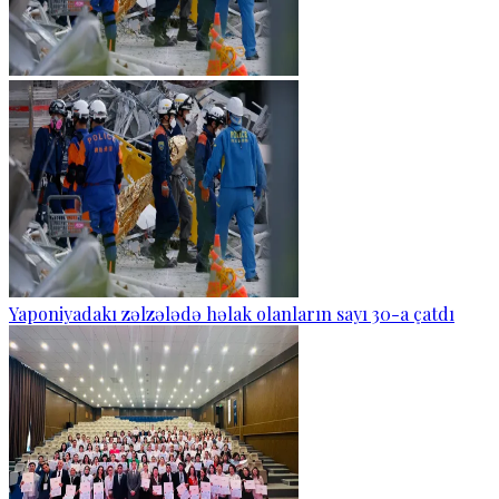
Yaponiyadakı zəlzələdə həlak olanların sayı 30-a çatdı