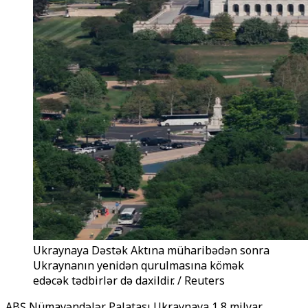
Ukraynaya Dəstək Aktına müharibədən sonra
Ukraynanın yenidən qurulmasına kömək
edəcək tədbirlər də daxildir. / Reuters
ABŞ Nümayəndələr Palatası Ukraynaya 1,8 milyar