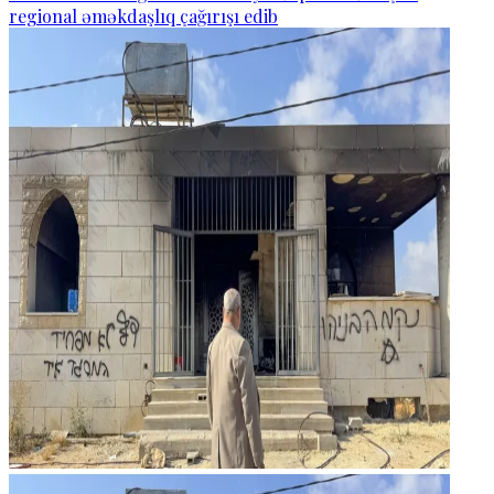
regional əməkdaşlıq çağırışı edib