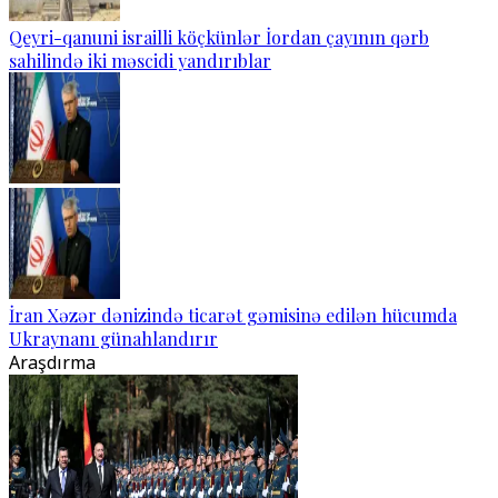
Qeyri-qanuni israilli köçkünlər İordan çayının qərb
sahilində iki məscidi yandırıblar
İran Xəzər dənizində ticarət gəmisinə edilən hücumda
Ukraynanı günahlandırır
Araşdırma