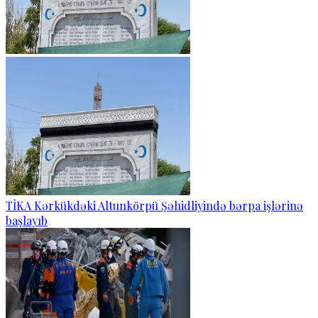
TİKA Kərkükdəki Altunkörpü Şəhidliyində bərpa işlərinə
başlayıb