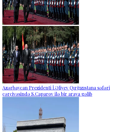
Azərbaycan Prezidenti İ.Əliyev Qırğızıstana səfəri
çərçivəsində S.Caparov ilə bir araya gəlib