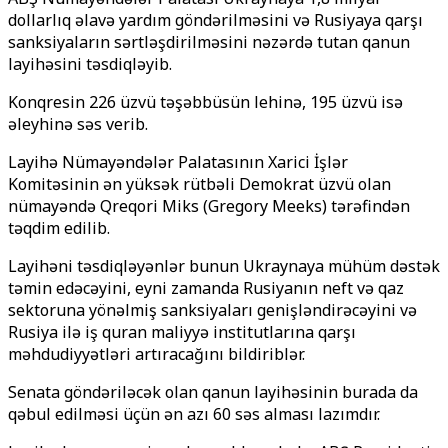
dollarlıq əlavə yardım göndərilməsini və Rusiyaya qarşı
sanksiyaların sərtləşdirilməsini nəzərdə tutan qanun
layihəsini təsdiqləyib.
Konqresin 226 üzvü təşəbbüsün lehinə, 195 üzvü isə
əleyhinə səs verib.
Layihə Nümayəndələr Palatasının Xarici İşlər
Komitəsinin ən yüksək rütbəli Demokrat üzvü olan
nümayəndə Qreqori Miks (Gregory Meeks) tərəfindən
təqdim edilib.
Layihəni təsdiqləyənlər bunun Ukraynaya mühüm dəstək
təmin edəcəyini, eyni zamanda Rusiyanın neft və qaz
sektoruna yönəlmiş sanksiyaları genişləndirəcəyini və
Rusiya ilə iş quran maliyyə institutlarına qarşı
məhdudiyyətləri artıracağını bildiriblər.
Senata göndəriləcək olan qanun layihəsinin burada da
qəbul edilməsi üçün ən azı 60 səs alması lazımdır.