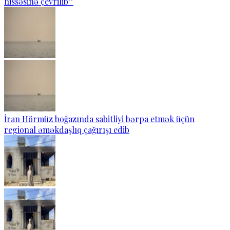
hissəsinə çevrilib”
İran Hörmüz boğazında sabitliyi bərpa etmək üçün
regional əməkdaşlıq çağırışı edib