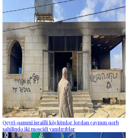
Qeyri-qanuni israilli köçkünlər İordan çayının qərb
sahilində iki məscidi yandırıblar