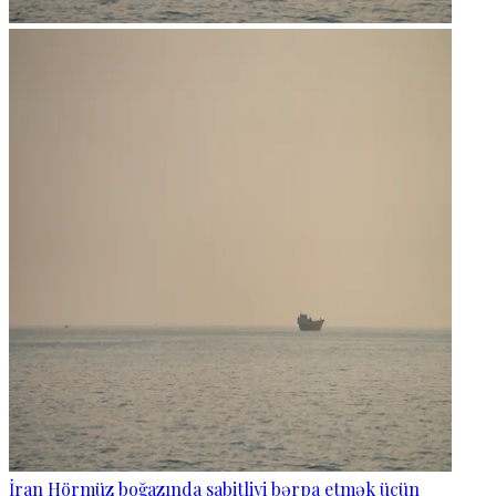
İran Hörmüz boğazında sabitliyi bərpa etmək üçün