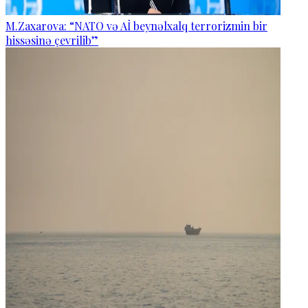
M.Zaxarova: “NATO və Aİ beynəlxalq terrorizmin bir
hissəsinə çevrilib”