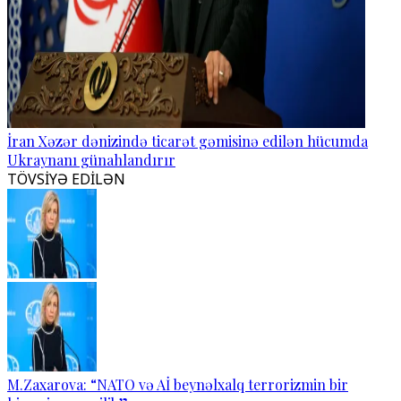
İran Xəzər dənizində ticarət gəmisinə edilən hücumda
Ukraynanı günahlandırır
TÖVSİYƏ EDİLƏN
M.Zaxarova: “NATO və Aİ beynəlxalq terrorizmin bir