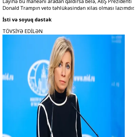
Layihə bu maneəni aradan qaldırsa belə, ABŞ Prezidenti
Donald Trampın veto təhlükəsindən xilas olması lazımdır.
İsti və soyuq dəstək
TÖVSİYƏ EDİLƏN