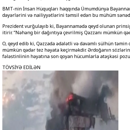
BMT-nin İnsan Hüquqları haqqında Ümumdünya Bəyannaməsi
dəyərlərini və nailiyyətlərini təmsil edən bu mühüm sənəd 
Prezident vurğulayıb ki, Bəyannamədə qeyd olunan prinsipl
itirir. “Nəhəng bir dağıntıya çevrilmiş Qəzzanı mümkün qəd
O, qeyd edib ki, Qəzzada ədalətli və davamlı sülhün təmin
mümkün qədər tez həyata keçirməkdir. Ərdoğanın sözlərinə
fələstinlinin həyatına son qoyan hücumlarla atəşkəsi pozu
TÖVSİYƏ EDİLƏN