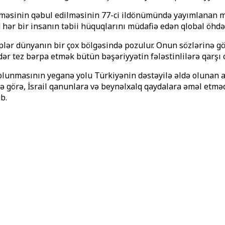
nin qəbul edilməsinin 77-ci ildönümündə yayımlanan mesa
hər bir insanın təbii hüquqlarını müdafiə edən qlobal öhdəli
ər dünyanın bir çox bölgəsində pozulur. Onun sözlərinə gör
ər tez bərpa etmək bütün bəşəriyyətin fələstinlilərə qarşı o
 olunmasının yeganə yolu Türkiyənin dəstəyilə əldə olunan 
 görə, İsrail qanunlara və beynəlxalq qaydalara əməl etməd
b.