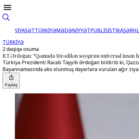
SİYASƏT
TÜRKİYƏ
MƏDƏNİYYƏT
PUBLİSİSTİKA
ŞƏRH
TÜRKİYƏ
2 dəqiqə oxuma
R.T.Ərdoğan: “Qəzzada törədilən soyqırım universal insan hü
Türkiyə Prezidenti Rəcəb Tayyib Ərdoğan bildirib ki, Qə
Bəyannaməsində əks olunmuş dəyərlərə vurulan ağır ziyanın
Paylaş