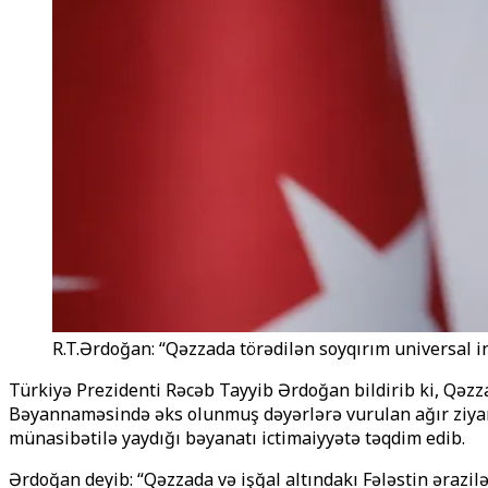
R.T.Ərdoğan: “Qəzzada törədilən soyqırım universal i
Türkiyə Prezidenti Rəcəb Tayyib Ərdoğan bildirib ki, Qə
Bəyannaməsində əks olunmuş dəyərlərə vurulan ağır ziyanı
münasibətilə yaydığı bəyanatı ictimaiyyətə təqdim edib.
Ərdoğan deyib: “Qəzzada və işğal altındakı Fələstin ərazil