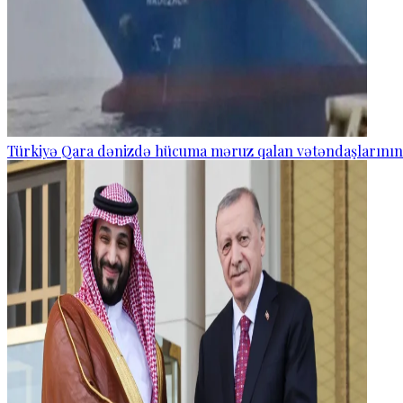
Türkiyə Qara dənizdə hücuma məruz qalan vətəndaşlarının və