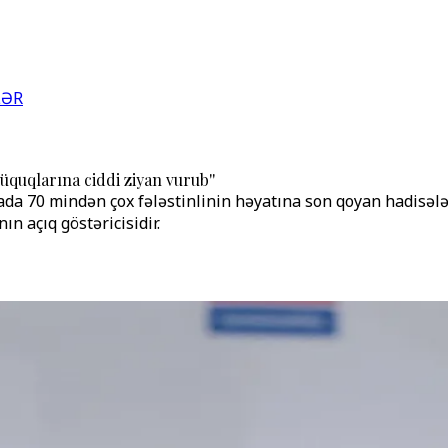
LƏR
quqlarına ciddi ziyan vurub''
zzada 70 mindən çox fələstinlinin həyatına son qoyan hadi
 açıq göstəricisidir.