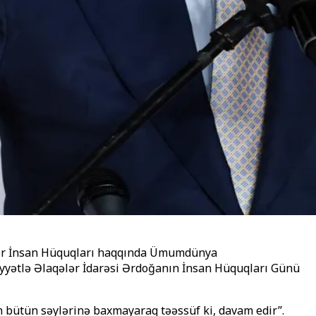
sələr İnsan Hüquqları haqqında Ümumdünya
aiyyətlə Əlaqələr İdarəsi Ərdoğanın İnsan Hüquqları Günü
n bütün səylərinə baxmayaraq təəssüf ki, davam edir’’.