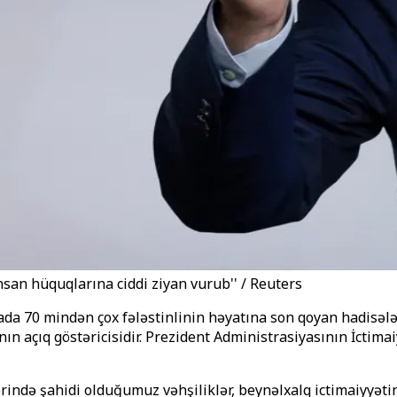
nsan hüquqlarına ciddi ziyan vurub'' / Reuters
zzada 70 mindən çox fələstinlinin həyatına son qoyan hadi
n açıq göstəricisidir. Prezident Administrasiyasının İctim
ərində şahidi olduğumuz vəhşiliklər, beynəlxalq ictimaiyyəti