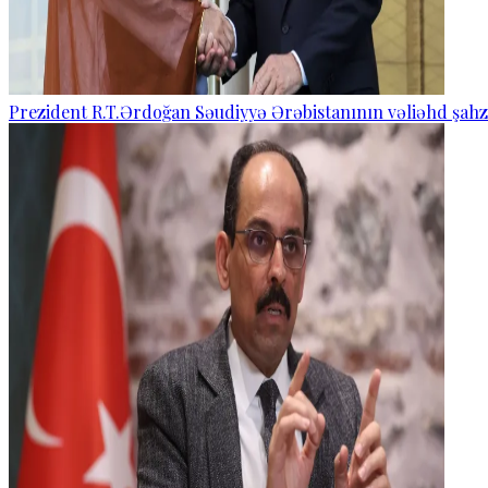
Prezident R.T.Ərdoğan Səudiyyə Ərəbistanının vəliəhd şahza