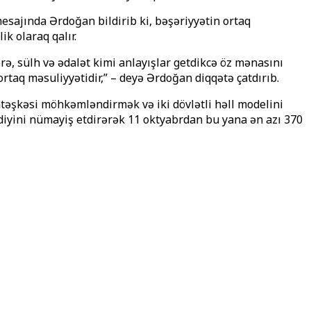
jında Ərdoğan bildirib ki, bəşəriyyətin ortaq
k olaraq qalır.
ə, sülh və ədalət kimi anlayışlar getdikcə öz mənasını
rtaq məsuliyyətidir,” – deyə Ərdoğan diqqətə çatdırıb.
atəşkəsi möhkəmləndirmək və iki dövlətli həll modelini
iyini nümayiş etdirərək 11 oktyabrdan bu yana ən azı 370