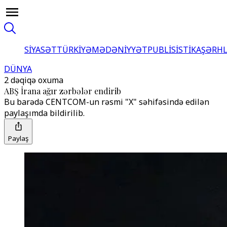
SİYASƏT
TÜRKİYƏ
MƏDƏNİYYƏT
PUBLİSİSTİKA
ŞƏRH
DÜNYA
2 dəqiqə oxuma
ABŞ İrana ağır zərbələr endirib
Bu barədə CENTCOM-un rəsmi "X" səhifəsində edilən
paylaşımda bildirilib.
Paylaş