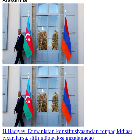
Araşdırma
H.Hacıyev: Ermənistan konstitusiyasından torpaq iddiası
çıxarılarsa, sülh müqaviləsi imzalanacaq