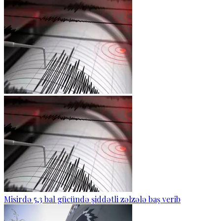
Misirdə 5,3 bal gücündə şiddətli zəlzələ baş verib