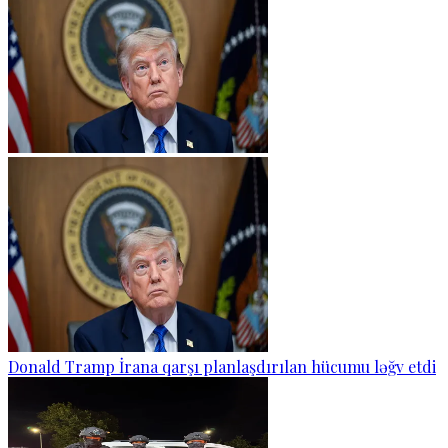
Donald Tramp İrana qarşı planlaşdırılan hücumu ləğv etdi