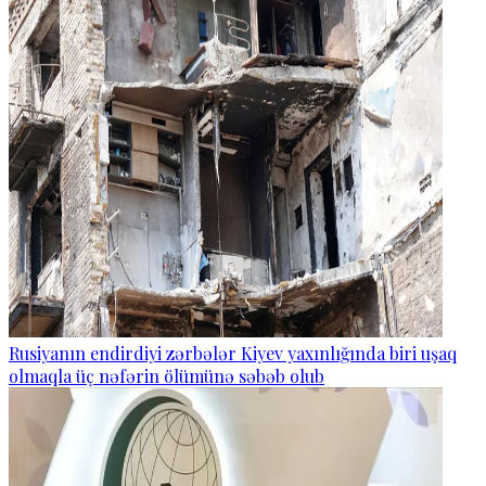
Rusiyanın endirdiyi zərbələr Kiyev yaxınlığında biri uşaq
olmaqla üç nəfərin ölümünə səbəb olub