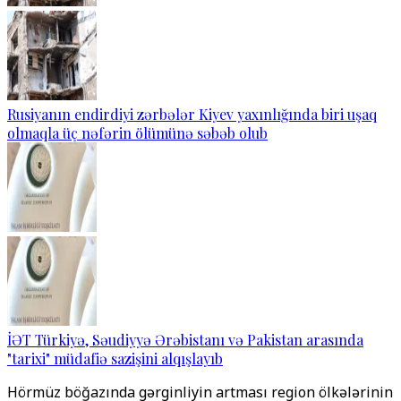
Rusiyanın endirdiyi zərbələr Kiyev yaxınlığında biri uşaq
olmaqla üç nəfərin ölümünə səbəb olub
İƏT Türkiyə, Səudiyyə Ərəbistanı və Pakistan arasında
"tarixi" müdafiə sazişini alqışlayıb
Hörmüz böğazında gərginliyin artması region ölkələrinin