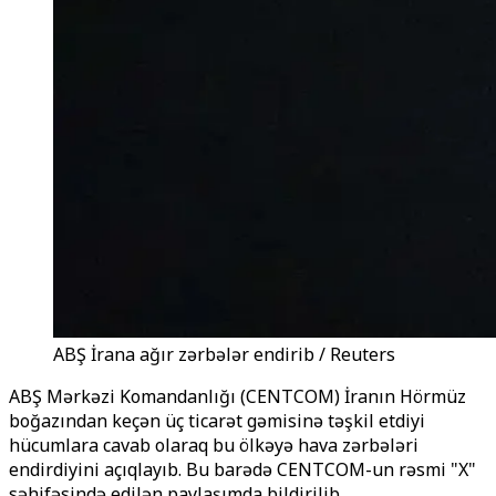
ABŞ İrana ağır zərbələr endirib / Reuters
ABŞ Mərkəzi Komandanlığı (CENTCOM) İranın Hörmüz
boğazından keçən üç ticarət gəmisinə təşkil etdiyi
hücumlara cavab olaraq bu ölkəyə hava zərbələri
endirdiyini açıqlayıb. Bu barədə CENTCOM-un rəsmi "X"
səhifəsində edilən paylaşımda bildirilib.