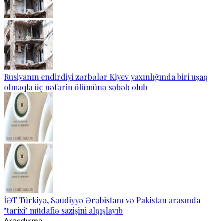
Rusiyanın endirdiyi zərbələr Kiyev yaxınlığında biri uşaq
olmaqla üç nəfərin ölümünə səbəb olub
İƏT Türkiyə, Səudiyyə Ərəbistanı və Pakistan arasında
"tarixi" müdafiə sazişini alqışlayıb