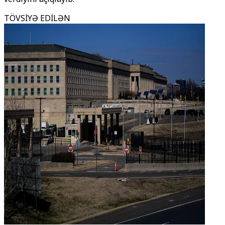
TÖVSİYƏ EDİLƏN