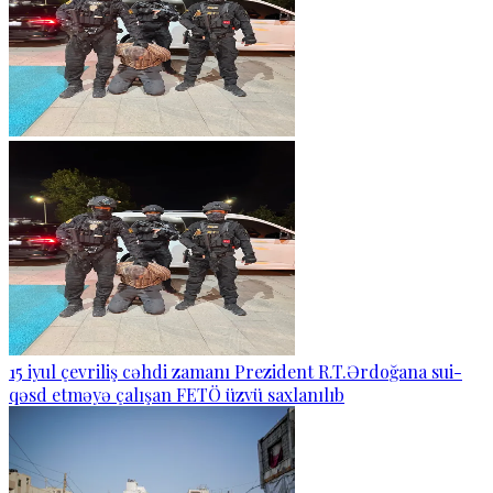
15 iyul çevriliş cəhdi zamanı Prezident R.T.Ərdoğana sui-
qəsd etməyə çalışan FETÖ üzvü saxlanılıb