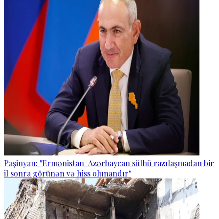
Paşinyan: "Ermənistan-Azərbaycan sülhü razılaşmadan bir
il sonra görünən və hiss olunandır"