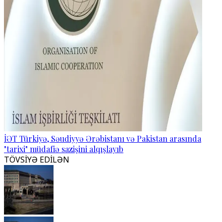
İƏT Türkiyə, Səudiyyə Ərəbistanı və Pakistan arasında
"tarixi" müdafiə sazişini alqışlayıb
TÖVSİYƏ EDİLƏN