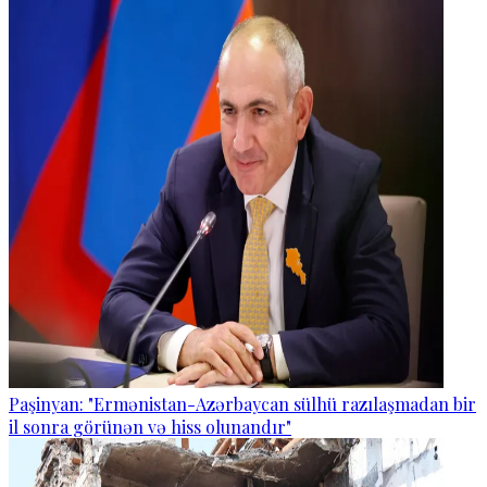
Paşinyan: "Ermənistan-Azərbaycan sülhü razılaşmadan bir
il sonra görünən və hiss olunandır"