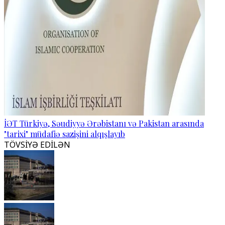
İƏT Türkiyə, Səudiyyə Ərəbistanı və Pakistan arasında
"tarixi" müdafiə sazişini alqışlayıb
TÖVSİYƏ EDİLƏN