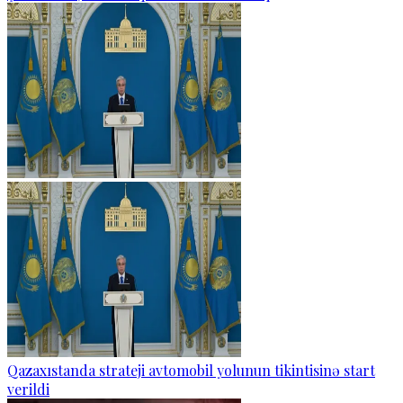
Qazaxıstanda strateji avtomobil yolunun tikintisinə start
verildi