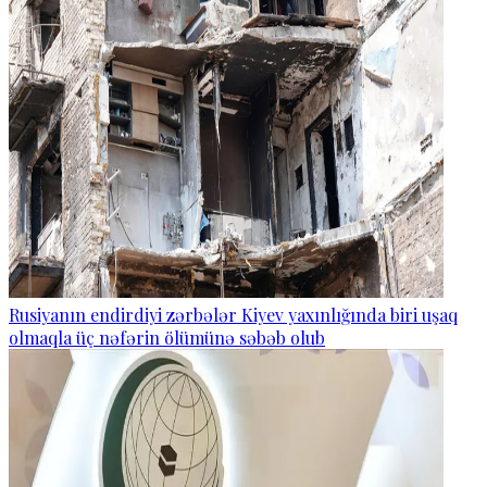
Rusiyanın endirdiyi zərbələr Kiyev yaxınlığında biri uşaq
olmaqla üç nəfərin ölümünə səbəb olub