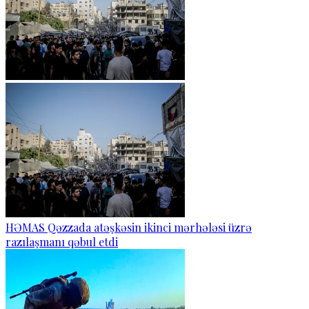
HƏMAS Qəzzada atəşkəsin ikinci mərhələsi üzrə
razılaşmanı qəbul etdi