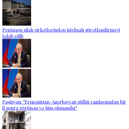
Pentaqon silah şirkətlərindən istehsalı sürətləndirməyi
tələb edib
Paşinyan: "Ermənistan-Azərbaycan sülhü razılaşmadan bir
il sonra görünən və hiss olunandır"