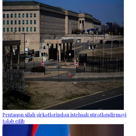
Pentaqon silah şirkətlərindən istehsalı sürətləndirməyi
tələb edib