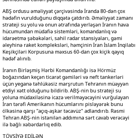
ABŞ ordusu əməliyyat çərçivəsində İranda 80-dən çox
hədəfin vurulduğunu diqqətə çatdırıb. Əməliyyat zamanı
strateji su yolu və onun ətrafında yerləşən İranın hava
hücumundan müdafiə sistemləri, komandanlıq və
idarəetmə şəbəkələri, sahil radar stansiyaları, gəmi
əleyhinə raket kompleksləri, həmçinin İran İslam İnqilabı
Keşikçiləri Korpusuna məxsus 60-dan çox kiçik qayıq
hədəf alınıb.
İranın
Birləşmiş Hərbi Komandanlığı
isə Hörmüz
boğazından keçən ticarət gəmiləri və neft tankerləri
üçün yeganə təhlükəsiz marşrutun Tehranın müəyyən
etdiyi xətt olduğunu bildirib. ABŞ-nin bu strateji su
yoluna müdaxiləsinə icazə verilməyəcəyini vurğulayan
İran tərəfi Amerikanın hücumlarını pisləyərək bunu
ölkəsinə qarşı "açıq-aşkar təcavüz" adlandırıb. Rəsmi
Tehran ABŞ-nin istənilən addımına sərt cavab verəcəyi
ilə bağlı xəbərdarlıq edib.
TÖVSİYƏ EDİLƏN