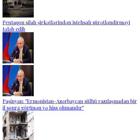
Pentaqon silah şirkətlərindən istehsalı sürətləndirməyi
tələb edib
Paşinyan: "Ermənistan-Azərbaycan sülhü razılaşmadan bir
il sonra görünən və hiss olunandır"