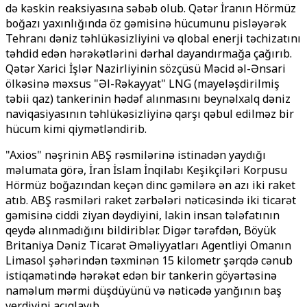
də kəskin reaksiyasına səbəb olub. Qətər İranın Hörmüz
boğazı yaxınlığında öz gəmisinə hücumunu pisləyərək
Tehranı dəniz təhlükəsizliyini və qlobal enerji təchizatını
təhdid edən hərəkətlərini dərhal dayandırmağa çağırıb.
Qətər Xarici İşlər Nazirliyinin sözçüsü Məcid əl-Ənsari
ölkəsinə məxsus "Əl-Rəkayyat" LNG (mayeləşdirilmiş
təbii qaz) tankerinin hədəf alınmasını beynəlxalq dəniz
naviqasiyasının təhlükəsizliyinə qarşı qəbul edilməz bir
hücum kimi qiymətləndirib.
"Axios" nəşrinin ABŞ rəsmilərinə istinadən yaydığı
məlumata görə, İran İslam İnqilabı Keşikçiləri Korpusu
Hörmüz boğazından keçən dinc gəmilərə ən azı iki raket
atıb. ABŞ rəsmiləri raket zərbələri nəticəsində iki ticarət
gəmisinə ciddi ziyan dəydiyini, lakin insan tələfatının
qeydə alınmadığını bildiriblər. Digər tərəfdən, Böyük
Britaniya Dəniz Ticarət Əməliyyatları Agentliyi Omanın
Limasol şəhərindən təxminən 15 kilometr şərqdə cənub
istiqamətində hərəkət edən bir tankerin göyərtəsinə
naməlum mərmi düşdüyünü və nəticədə yanğının baş
verdiyini açıqlayıb.